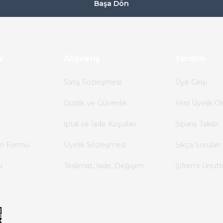
Başa Dön
a
Alışveriş
Yardım
Satış Sözleşmesi
Üye Girişi
Gizlilik ve Güvenlik
Yeni Üyelik Ol
İptal ve İade Koşulları
Sipariş Takibi
im Formu
Üyelik Sözleşmesi
Sıkça Sorulan 
u
Teslimat, İade, Değişim
Şifremi Unut