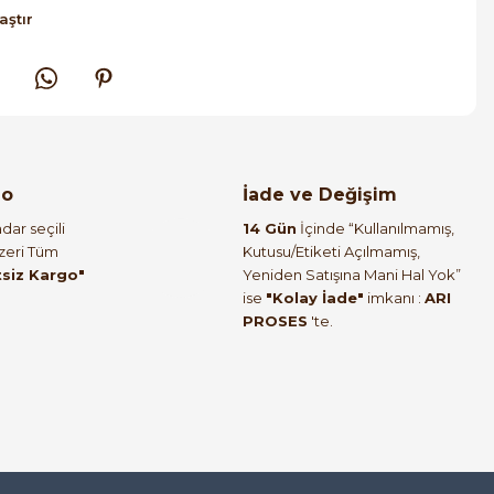
aştır
go
İade ve Değişim
dar seçili
14 Gün
İçinde “Kullanılmamış,
Üzeri Tüm
Kutusu/Etiketi Açılmamış,
tsiz Kargo"
Yeniden Satışına Mani Hal Yok”
ise
"Kolay İade"
imkanı :
ARI
PROSES
'te.