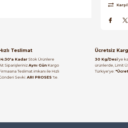
Karşıl
orulmamış.
 yapın!
Hızlı Teslimat
Ücretsiz Kar
14:30'a Kadar
Stok Ürünlere
30 Kg/Desi
'ye ka
Ait Siparişleriniz
Aynı Gün
Kargo
ürünlerde, Limit 
Firmasına Teslimat imkanı ile Hızlı
Türkiye'ye:
"Ücre
Gönderi Sevki:
ARI PROSES
'te.