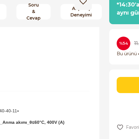
*14:30'
Soru
Alışveriş
&
aynı gü
Deneyimi
Cevap
11
%54
Bu ürünü
40-40-11
_Anma akımı_θ≤60°C, 400V (A)