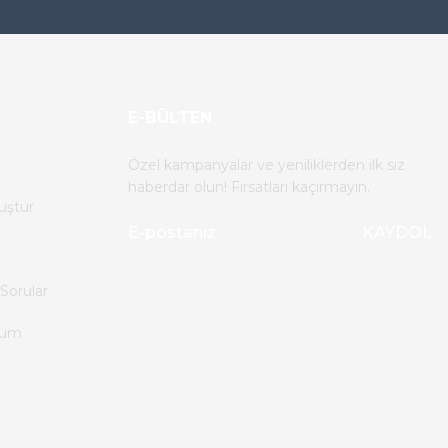
E-BÜLTEN
Özel kampanyalar ve yeniliklerden ilk siz
haberdar olun! Fırsatları kaçırmayın.
uştur
KAYDOL
Sorular
tum