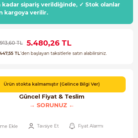
a kadar sipariş verildiğinde, ✓ Stok olanlar
n kargoya verilir.
5.480,26 TL
.913,60 TL
447,55 TL
’den başlayan taksitlerle satın alabilirsiniz.
Ürün stokta kalmamıştır (Gelince Bilgi Ver)
Güncel Fiyat & Teslim
→ SORUNUZ ←
Tavsiye Et
Fiyat Alarmı