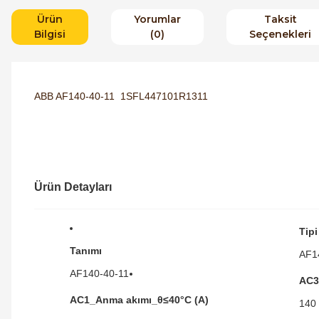
Ürün
Yorumlar
Taksit
Bilgisi
(0)
Seçenekleri
ABB AF140-40-11 1SFL447101R1311
Ürün Detayları
Tipi
Tanımı
AF1
AF140-40-11
AC3
AC1_Anma akımı_θ≤40°C (A)
140