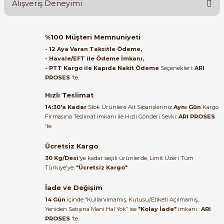
Alışveriş Deneyimi
Soru Sor
Orijinal kutusuyla ertesi gün
%100 Müşteri Memnuniyeti
ulaştı elimize. Teşekkürler.
- 12 Aya Varan Taksitle Ödeme,
- Havale/EFT ile Ödeme İmkanı,
B... A... | 27/06/2026
- PTT Kargo ile Kapıda Nakit Ödeme
Seçenekleri:
ARI
e Pako Şalterler
PROSES
'te.
Satıcı ilgili ve çok yardım severdi
bundan mehmet bey ilgi ve
Hızlı Teslimat
alakası için teşekkür ederim
14:30'a Kadar
Stok Ürünlere Ait Siparişleriniz
Aynı Gün
Kargo
Firmasına Teslimat imkanı ile Hızlı Gönderi Sevki:
ARI PROSES
muhammed demirci |
'te.
22/06/2026
Ücretsiz Kargo
Ürün elime eksiksiz ve hasarsız
30 Kg/Desi
'ye kadar seçili ürünlerde, Limit Üzeri Tüm
ulaştı. Paketleme özenliydi,
Türkiye'ye:
"Ücretsiz Kargo"
alışveriş sürecinden memnun
kaldım.
İade ve Değişim
14 Gün
İçinde “Kullanılmamış, Kutusu/Etiketi Açılmamış,
Kemal Toktaş | 20/06/2026
Yeniden Satışına Mani Hal Yok” ise
"Kolay İade"
imkanı :
ARI
PROSES
'te.