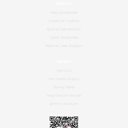
Alışveriş
Ürün sorunsuz ulaştı havalı
poşetlerle gönderim yapıyorlar.
Satış Sözleşmesi
Ürünün kodu XDR-240e-24 yeni
ürün geliyor.
Gizlilik ve Güvenlik
İptal ve İade Koşulları
B... K... | 16/06/2026
Üyelik Sözleşmesi
Gerçekten harika ve etkileyici
Teslimat, İade, Değişim
olmuş, tam istediğim gibi. Ayrıca
satış personeline de güzel ve
Yardım
nazik ilgisi için teşekkür ederim.
Üye Girişi
Dima Kulalac | 18/05/2026
Yeni Üyelik Oluştur
Hızlı bir şekilde elimize ulaştı
Sipariş Takibi
güzel paketlenmişti
Sıkça Sorulan Sorular
B... K... | 16/05/2026
Şifremi Unuttum
Ürün iki gün içinde elime
ulaştı.Ürünün paketlenmesi
gayet başarılı hasarsız bir şekilde