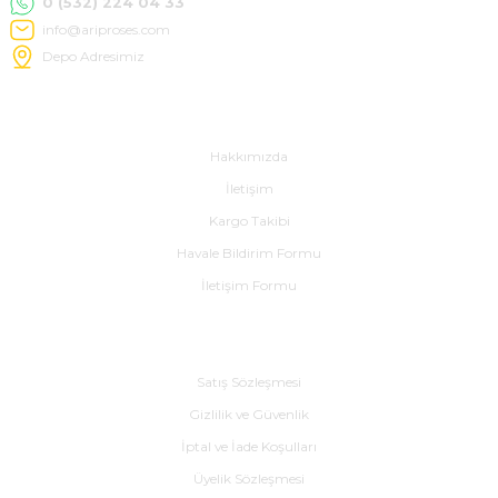
0 (532) 224 04 33
info@ariproses.com
Depo Adresimiz
Hakkımızda
e Pako Şalterler
Hakkımızda
İletişim
Kargo Takibi
Havale Bildirim Formu
İletişim Formu
Alışveriş
Satış Sözleşmesi
Gizlilik ve Güvenlik
İptal ve İade Koşulları
Üyelik Sözleşmesi