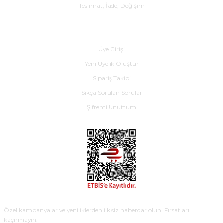
Teslimat, İade, Değişim
Yardım
Üye Girişi
Yeni Üyelik Oluştur
Sipariş Takibi
Sıkça Sorulan Sorular
Şifremi Unuttum
E-BÜLTEN
Özel kampanyalar ve yeniliklerden ilk siz haberdar olun! Fırsatları
kaçırmayın.