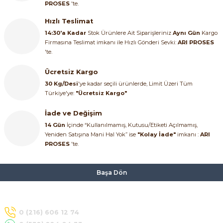
PROSES
'te.
SIMATIC SAFETY
Hızlı Teslimat
Kaynakları - UPS
SIMATIC TIA PORTAL HMI Yazılımları
14:30'a Kadar
Stok Ürünlere Ait Siparişleriniz
Aynı Gün
Kargo
Firmasına Teslimat imkanı ile Hızlı Gönderi Sevki:
ARI PROSES
re Kesiciler
'te.
SIMATIC Yazılım Paketleri
Ücretsiz Kargo
SIMOTION Hareket Kontrol Üniteleri
30 Kg/Desi
'ye kadar seçili ürünlerde, Limit Üzeri Tüm
Türkiye'ye:
"Ücretsiz Kargo"
alterleri
SIRIUS SAFETY
İade ve Değişim
er Şalterleri
14 Gün
İçinde “Kullanılmamış, Kutusu/Etiketi Açılmamış,
WinCC Unified Runtime Yazılımları
Yeniden Satışına Mani Hal Yok” ise
"Kolay İade"
imkanı :
ARI
PROSES
'te.
ler
Başa Dön
ı
0 (216) 606 12 74
umuşak Yol Vericiler