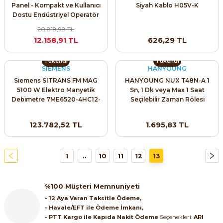
Panel - Kompakt ve Kullanıcı
Siyah Kablo H05V-K
ri ve Transmitterleri
ACS580
SIMATIC Endüstriyel Panel PC'ler
Dostu Endüstriyel Operatör
Sinamics S120 Modüler Sürücü Sistemi
Paneli
20.818,98 TL
ACS880
SIMATIC ET200 Dağıtılmış Giriş-Çkış
12.158,91 TL
626,29 TL
e Ölçüm Cihazları
Sinamics S210 Servo Sürücü Sistemi
 Seviye
SIMATIC ET200SP Open Controller
Tükendi
Tükendi
ji Sayaçları
Sinamics V20 Hız Kontrol Cihazları
SIEMENS
HANYOUNG
Siemens SITRANS FM MAG
HANYOUNG NUX T48N-A 1
ye
SIMATIC ExProof Panel PC'ler ve Thin C
5100 W Elektro Manyetik
Sn, 1 Dk veya Max 1 Saat
ve Prizler
Sinamics V90 Servo Sürücü Sistemi
Debimetre 7ME6520-4HC12-
Seçilebilir Zaman Rölesi
2LB1
SIMATIC HMI Operatör Paneller
eri
123.782,52 TL
1.695,83 TL
SIMATIC S7-1200
 (Power Supply)
1
..
10
11
12
13
SIMATIC S7-1500
SIMATIC S7-300
%100 Müşteri Memnuniyeti
 Taşıma Sistemleri - Spiral , Boru ,
- 12 Aya Varan Taksitle Ödeme,
SIMATIC S7-400
- Havale/EFT ile Ödeme İmkanı,
- PTT Kargo ile Kapıda Nakit Ödeme
Seçenekleri:
ARI
ma Rölesi, Cihazları ve Anahtarları