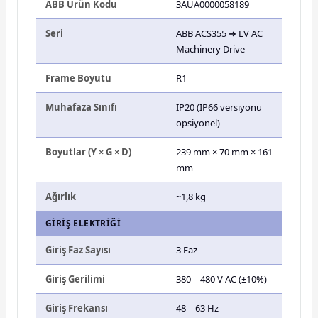
ABB Ürün Kodu
3AUA0000058189
Seri
ABB ACS355 ➜ LV AC
Machinery Drive
Frame Boyutu
R1
Muhafaza Sınıfı
IP20 (IP66 versiyonu
opsiyonel)
Boyutlar (Y × G × D)
239 mm × 70 mm × 161
mm
Ağırlık
~1,8 kg
GIRIŞ ELEKTRIĞI
Giriş Faz Sayısı
3 Faz
Giriş Gerilimi
380 – 480 V AC (±10%)
Giriş Frekansı
48 – 63 Hz