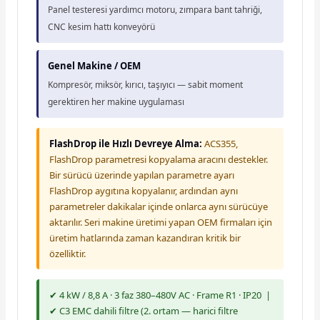
Panel testeresi yardımcı motoru, zımpara bant tahriği,
CNC kesim hattı konveyörü
Genel Makine / OEM
Kompresör, miksör, kırıcı, taşıyıcı — sabit moment
gerektiren her makine uygulaması
FlashDrop ile Hızlı Devreye Alma:
ACS355,
FlashDrop parametresi kopyalama aracını destekler.
Bir sürücü üzerinde yapılan parametre ayarı
FlashDrop aygıtına kopyalanır, ardından aynı
parametreler dakikalar içinde onlarca aynı sürücüye
aktarılır. Seri makine üretimi yapan OEM firmaları için
üretim hatlarında zaman kazandıran kritik bir
özelliktir.
✔ 4 kW / 8,8 A · 3 faz 380–480V AC · Frame R1 · IP20 |
✔ C3 EMC dahili filtre (2. ortam — harici filtre