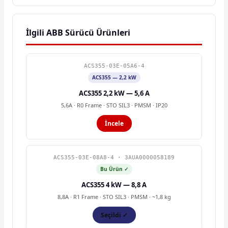
İlgili ABB Sürücü Ürünleri
ACS355-03E-05A6-4
ACS355 — 2,2 kW
ACS355 2,2 kW — 5,6 A
5,6A · R0 Frame · STO SIL3 · PMSM · IP20
İncele
ACS355-03E-08A8-4 · 3AUA0000058189
Bu Ürün ✓
ACS355 4 kW — 8,8 A
8,8A · R1 Frame · STO SIL3 · PMSM · ~1,8 kg
Seçildi ✓