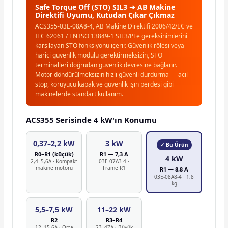
Safe Torque Off (STO) SIL3 ➜ AB Makine
Direktifi Uyumu, Kutudan Çıkar Çıkmaz
ACS355-03E-08A8-4, AB Makine Direktifi 2006/42/EC ve
IEC 62061 / EN ISO 13849-1 SIL3/PLe gereksinimlerini
karşılayan STO fonksiyonu içerir. Güvenlik rölesi veya
harici güvenlik modülü gerektirmeksizin, STO
terminalleri doğrudan güvenlik devresine bağlanır.
Motor döndürülmeksizin hızlı güvenli durdurma — acil
stop, koruyucu kapak ve güvenlik ışın perdesi gibi
makinelerde standart kullanım.
ACS355 Serisinde 4 kW'ın Konumu
0,37–2,2 kW
3 kW
✓ Bu Ürün
R0–R1 (küçük)
R1 — 7,3 A
4 kW
2,4–5,6A · Kompakt
03E-07A3-4 ·
makine motoru
Frame R1
R1 — 8,8 A
03E-08A8-4 · 1,8
kg
5,5–7,5 kW
11–22 kW
R2
R3–R4
12–15,6A · Orta
23–47A · Büyük