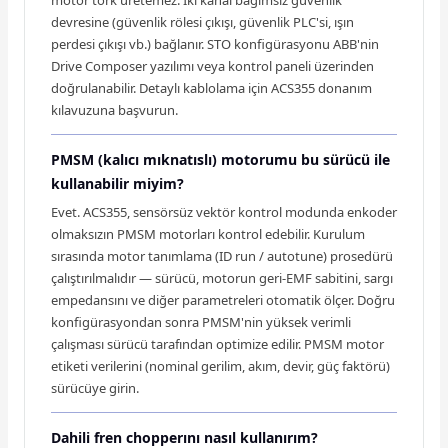
motor tork üretemez. İki kanal bağımsız güvenlik
devresine (güvenlik rölesi çıkışı, güvenlik PLC'si, ışın
perdesi çıkışı vb.) bağlanır. STO konfigürasyonu ABB'nin
Drive Composer yazılımı veya kontrol paneli üzerinden
doğrulanabilir. Detaylı kablolama için ACS355 donanım
kılavuzuna başvurun.
PMSM (kalıcı mıknatıslı) motorumu bu sürücü ile
kullanabilir miyim?
Evet. ACS355, sensörsüz vektör kontrol modunda enkoder
olmaksızın PMSM motorları kontrol edebilir. Kurulum
sırasında motor tanımlama (ID run / autotune) prosedürü
çalıştırılmalıdır — sürücü, motorun geri-EMF sabitini, sargı
empedansını ve diğer parametreleri otomatik ölçer. Doğru
konfigürasyondan sonra PMSM'nin yüksek verimli
çalışması sürücü tarafından optimize edilir. PMSM motor
etiketi verilerini (nominal gerilim, akım, devir, güç faktörü)
sürücüye girin.
Dahili fren chopperını nasıl kullanırım?