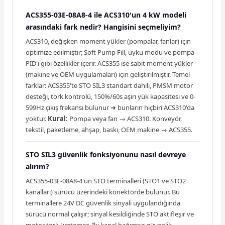
ACS355-03E-08A8-4 ile ACS310'un 4 kW modeli
arasındaki fark nedir? Hangisini seçmeliyim?
ACS310, değişken moment yükler (pompalar, fanlar) için
optimize edilmiştir; Soft Pump Fill, uyku modu ve pompa
PID'i gibi özellikler içerir. ACS355 ise sabit moment yükler
(makine ve OEM uygulamaları) için geliştirilmiştir. Temel
farklar: ACS355'te STO SIL3 standart dahili, PMSM motor
desteği, tork kontrolü, 150%/60s aşırı yük kapasitesi ve 0-
599Hz çıkış frekansı bulunur ➜ bunların hiçbiri ACS310'da
yoktur.
Kural:
Pompa veya fan → ACS310. Konveyör,
tekstil, paketleme, ahşap, baskı, OEM makine → ACS355.
STO SIL3 güvenlik fonksiyonunu nasıl devreye
alırım?
ACS355-03E-08A8-4'ün STO terminalleri (STO1 ve STO2
kanalları) sürücü üzerindeki konektörde bulunur. Bu
terminallere 24V DC güvenlik sinyali uygulandığında
sürücü normal çalışır; sinyal kesildiğinde STO aktifleşir ve