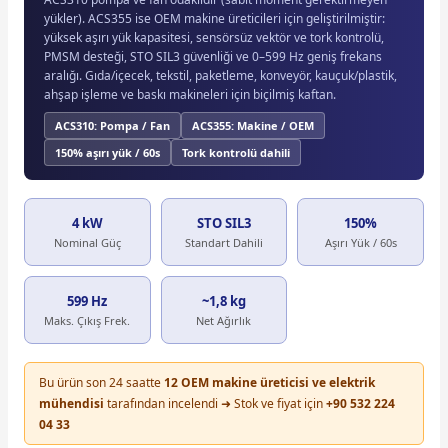
yükler). ACS355 ise OEM makine üreticileri için geliştirilmiştir:
yüksek aşırı yük kapasitesi, sensörsüz vektör ve tork kontrolü,
PMSM desteği, STO SIL3 güvenliği ve 0–599 Hz geniş frekans
aralığı. Gıda/içecek, tekstil, paketleme, konveyör, kauçuk/plastik,
ahşap işleme ve baskı makineleri için biçilmiş kaftan.
ACS310: Pompa / Fan
ACS355: Makine / OEM
150% aşırı yük / 60s
Tork kontrolü dahili
4 kW
STO SIL3
150%
Nominal Güç
Standart Dahili
Aşırı Yük / 60s
599 Hz
~1,8 kg
Maks. Çıkış Frek.
Net Ağırlık
Bu ürün son 24 saatte
12 OEM makine üreticisi ve elektrik
mühendisi
tarafından incelendi ➜ Stok ve fiyat için
+90 532 224
04 33