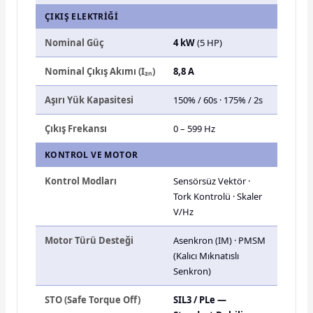
ÇIKIŞ ELEKTRIĞI
Nominal Güç
4 kW
(5 HP)
Nominal Çıkış Akımı (I₂ₙ)
8,8 A
Aşırı Yük Kapasitesi
150% / 60s · 175% / 2s
Çıkış Frekansı
0 – 599 Hz
KONTROL VE MOTOR
Kontrol Modları
Sensörsüz Vektör ·
Tork Kontrolü · Skaler
V/Hz
Motor Türü Desteği
Asenkron (IM) · PMSM
(Kalıcı Mıknatıslı
Senkron)
STO (Safe Torque Off)
SIL3 / PLe —