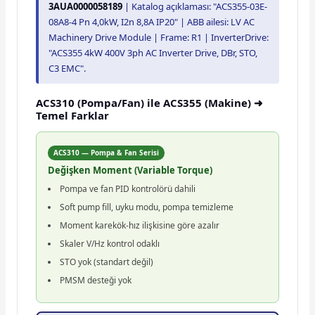
3AUA0000058189
| Katalog açıklaması: "ACS355-03E-
08A8-4 Pn 4,0kW, I2n 8,8A IP20" | ABB ailesi: LV AC
Machinery Drive Module | Frame: R1 | InverterDrive:
"ACS355 4kW 400V 3ph AC Inverter Drive, DBr, STO,
C3 EMC".
ACS310 (Pompa/Fan) ile ACS355 (Makine) ➜
Temel Farklar
ACS310 — Pompa & Fan Serisi
Değişken Moment (Variable Torque)
Pompa ve fan PID kontrolörü dahili
Soft pump fill, uyku modu, pompa temizleme
Moment karekök-hız ilişkisine göre azalır
Skaler V/Hz kontrol odaklı
STO yok (standart değil)
PMSM desteği yok