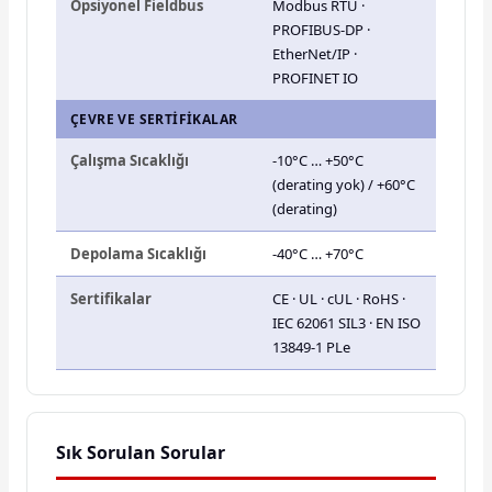
Opsiyonel Fieldbus
Modbus RTU ·
PROFIBUS-DP ·
EtherNet/IP ·
PROFINET IO
ÇEVRE VE SERTIFIKALAR
Çalışma Sıcaklığı
-10°C … +50°C
(derating yok) / +60°C
(derating)
Depolama Sıcaklığı
-40°C … +70°C
Sertifikalar
CE · UL · cUL · RoHS ·
IEC 62061 SIL3 · EN ISO
13849-1 PLe
Sık Sorulan Sorular