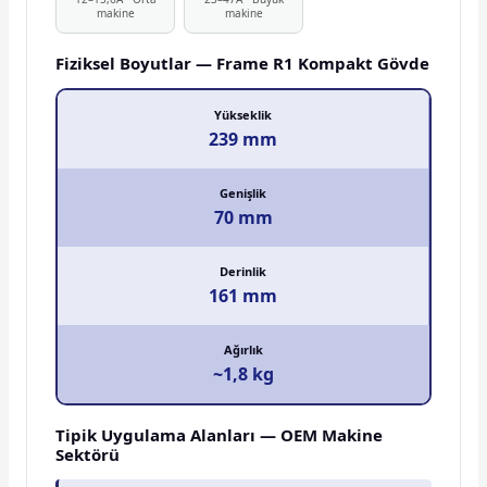
makine
makine
Fiziksel Boyutlar — Frame R1 Kompakt Gövde
Yükseklik
239 mm
Genişlik
70 mm
Derinlik
161 mm
Ağırlık
~1,8 kg
Tipik Uygulama Alanları — OEM Makine
Sektörü