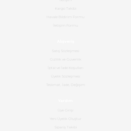
yapılmıştı ürün siparişinden
bana ulaşımına kadar ilgi ve
Kargo Takibi
alakaları üst düzeydi itina ile
tavsiye ederim
Havale Bildirim Formu
İletişim Formu
Ahmet Çağın | 20/06/2026
Alışveriş
Ürün sorunsuz ulaştı havalı
poşetlerle gönderim yapıyorlar.
Satış Sözleşmesi
Ürünün kodu XDR-240e-24 yeni
ürün geliyor.
Gizlilik ve Güvenlik
İptal ve İade Koşulları
B... K... | 16/06/2026
Üyelik Sözleşmesi
Gerçekten harika ve etkileyici
Teslimat, İade, Değişim
olmuş, tam istediğim gibi. Ayrıca
satış personeline de güzel ve
Yardım
nazik ilgisi için teşekkür ederim.
Üye Girişi
Dima Kulalac | 18/05/2026
Yeni Üyelik Oluştur
Hızlı bir şekilde elimize ulaştı
Sipariş Takibi