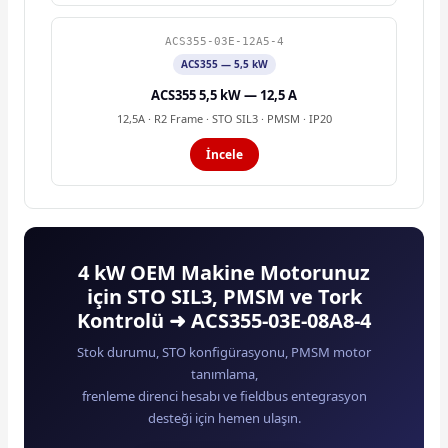
ACS355-03E-12A5-4
ACS355 — 5,5 kW
ACS355 5,5 kW — 12,5 A
12,5A · R2 Frame · STO SIL3 · PMSM · IP20
İncele
4 kW OEM Makine Motorunuz
için STO SIL3, PMSM ve Tork
Kontrolü ➜ ACS355-03E-08A8-4
Stok durumu, STO konfigürasyonu, PMSM motor
tanımlama,
frenleme direnci hesabı ve fieldbus entegrasyon
desteği için hemen ulaşın.