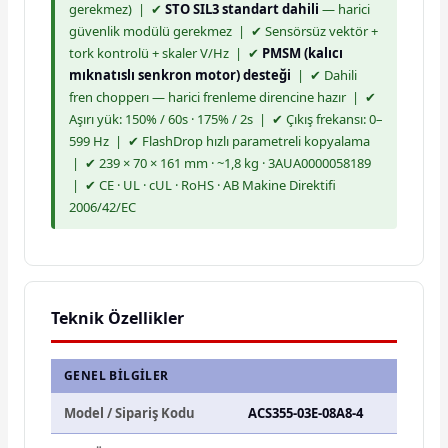
gerekmez) | ✔
STO SIL3 standart dahili
— harici
güvenlik modülü gerekmez | ✔ Sensörsüz vektör +
tork kontrolü + skaler V/Hz | ✔
PMSM (kalıcı
mıknatıslı senkron motor) desteği
| ✔ Dahili
fren chopperı — harici frenleme direncine hazır | ✔
Aşırı yük: 150% / 60s · 175% / 2s | ✔ Çıkış frekansı: 0–
599 Hz | ✔ FlashDrop hızlı parametreli kopyalama
| ✔ 239 × 70 × 161 mm · ~1,8 kg · 3AUA0000058189
| ✔ CE · UL · cUL · RoHS · AB Makine Direktifi
2006/42/EC
Teknik Özellikler
GENEL BILGILER
Model / Sipariş Kodu
ACS355-03E-08A8-4