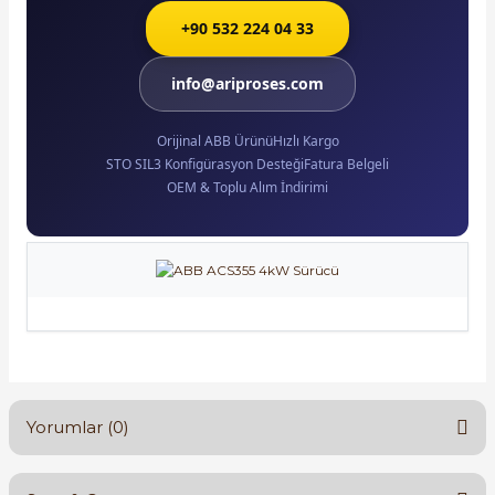
+90 532 224 04 33
info@ariproses.com
Orijinal ABB Ürünü
Hızlı Kargo
STO SIL3 Konfigürasyon Desteği
Fatura Belgeli
OEM & Toplu Alım İndirimi
Yorumlar (0)