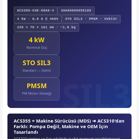
ACS355-03E-08A8-4
3AUA0000058189
4 kW · 8,8 A @ 400V
STO SIL3 · PMSM · Vektör
239 × 70 × 161 mm · ~1,8 kg
4 kW
e Pako Şalterler
Nominal Güç
STO SIL3
Standart — Dahili
PMSM
PM Motor Desteği
ACS355 = Makine Sürücüsü (MDS) ➜ ACS310'dan
Farklı: Pompa Değil, Makine ve OEM İçin
Tasarlandı
ACS310 pompa ve fan odaklıdır (sabit moment gerektirmeyen