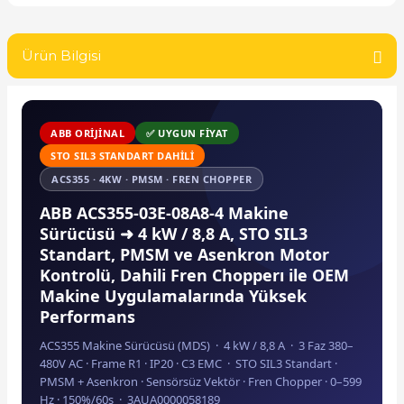
SIMATIC SAFETY
Kaynakları - UPS
Ürün Bilgisi
SIMATIC TIA PORTAL HMI Yazılımları
re Kesiciler
SIMATIC Yazılım Paketleri
ABB ORIJINAL
✅ UYGUN FİYAT
SIMOTION Hareket Kontrol Üniteleri
STO SIL3 STANDART DAHILI
alterleri
ACS355 · 4KW · PMSM · FREN CHOPPER
SIRIUS SAFETY
ABB ACS355-03E-08A8-4 Makine
er Şalterleri
Sürücüsü ➜ 4 kW / 8,8 A, STO SIL3
WinCC Unified Runtime Yazılımları
Standart, PMSM ve Asenkron Motor
Kontrolü, Dahili Fren Chopperı ile OEM
Makine Uygulamalarında Yüksek
ler
Performans
ACS355 Makine Sürücüsü (MDS) · 4 kW / 8,8 A · 3 Faz 380–
ı
480V AC · Frame R1 · IP20 · C3 EMC · STO SIL3 Standart ·
PMSM + Asenkron · Sensörsüz Vektör · Fren Chopper · 0–599
umuşak Yol Vericiler
Hz · 150%/60s · 3AUA0000058189