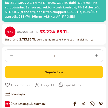
faz 380–480V AC, Frame R1, IP20, C3 EMC dahili OEM makine
ri ve Transmitterleri
ACS580
SIMATIC Endüstriyel Panel PC'ler
sürücüsüdür. Sensörsüz vektör + tork kontrolü, PMSM desteği,
Sinamics S120 Modüler Sürücü Sistemi
STO SIL3 (standart), dahili fren chopperı, 0–599 Hz, 150%/60s
aşırı yük. 239×70×161mm · ~1,8 kg. ARI PROSES
ACS880
SIMATIC ET200 Dağıtılmış Giriş-Çkış
e Ölçüm Cihazları
Sinamics S210 Servo Sürücü Sistemi
 Seviye
SIMATIC ET200SP Open Controller
33.224,65 TL
60.408,45 TL
%45
ji Sayaçları
Sinamics V20 Hız Kontrol Cihazları
Bu ürünü
2.713,35 TL
’den başlayan taksitlerle satın alabilirsiniz.
ye
SIMATIC ExProof Panel PC'ler ve Thin C
ve Prizler
Sinamics V90 Servo Sürücü Sistemi
SIMATIC HMI Operatör Paneller
eri
SIMATIC S7-1200
 (Power Supply)
Sepete Ekle
SIMATIC S7-1500
Tavsiye Et
Fiyat Alarmı
SIMATIC S7-300
 Taşıma Sistemleri - Spiral , Boru ,
Karşılaştır
SIMATIC S7-400
Ürün Kataloğu/Dokümanı
ma Rölesi, Cihazları ve Anahtarları