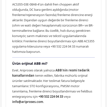
ACS355-03E-08A8-4'ün dahili fren chopperı aktif
olduğunda, DC bara gerilimi aşıldığında (motor
frenleme/rejenerasyon fazında) frenleme direncine enerji
aktarılır. Dışarıdan uygun değerde bir frenleme direnci
(ohm ve watt değeri hesaplanmalı) sürücünün BR+ ve BR-
terminallerine bağlanır. Bu özellik, hızlı duruş gerektiren
konveyör, sarım makinesi ve tekstil uygulamalarında
kritiktir. Frenleme direnci boyutlandırması için ABB ACS355
uygulama kılavuzuna veya +90 532 224 04 33 numaralı
hattımıza başvurun.
Ürün orijinal ABB mi?
Evet. Ariproses olarak yalnızca
ABB'nin resmi tedarik
kanallarından
temin edilen, fabrika mühürlü orijinal
ürünler satılmaktadır. Her teslimat fatura belgesiyle
tamamlanır. STO konfigürasyonu, PMSM motor
tanımlama, frenleme direnci boyutlandırması ve fieldbus
entegrasyonu için
+90 532 224 04 33
veya
info@ariproses.com
.