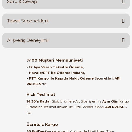
Soru & Cevap
Bu ürüne ilk yorumu siz yapın!
Taksit Seçenekleri
Yorum Yaz
Ürün hakkında henüz soru sorulmamış.
Alışveriş Deneyimi
Soru Sor
Orijinal kutusuyla ertesi gün
%100 Müşteri Memnuniyeti
ulaştı elimize. Teşekkürler.
- 12 Aya Varan Taksitle Ödeme,
- Havale/EFT ile Ödeme İmkanı,
B... A... | 27/06/2026
- PTT Kargo ile Kapıda Nakit Ödeme
Seçenekleri:
ARI
PROSES
'te.
Satıcı ilgili ve çok yardım severdi
bundan mehmet bey ilgi ve
Hızlı Teslimat
alakası için teşekkür ederim
14:30'a Kadar
Stok Ürünlere Ait Siparişleriniz
Aynı Gün
Kargo
Firmasına Teslimat imkanı ile Hızlı Gönderi Sevki:
ARI PROSES
muhammed demirci |
'te.
22/06/2026
Ücretsiz Kargo
Ürün elime eksiksiz ve hasarsız
30 Kg/Desi
'ye kadar seçili ürünlerde, Limit Üzeri Tüm