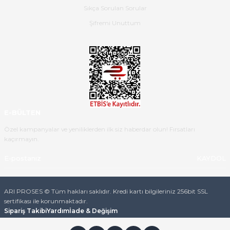
güzel paketlenmişti
Sıkça Sorulan Sorular
B... K... | 16/05/2026
Şifremi Unuttum
Ürün iki gün içinde elime
ulaştı.Ürünün paketlenmesi
gayet başarılı hasarsız bir şekilde
teslim aldım. Bu konudaki
hassasiyetleri ve Ürünün kalitesi
için teşekkür ederim
E-BÜLTEN
C... K... | 16/05/2026
Özel kampanyalar ve yeniliklerden ilk siz haberdar olun! Fırsatları
kaçırmayın.
Deneyimini Paylaş
Diğer yorumları göster
KAYDOL
ARI PROSES © Tüm hakları saklıdır. Kredi kartı bilgileriniz 256bit SSL
sertifikası ile korunmaktadır.
Sipariş Takibi
Yardım
İade & Değişim