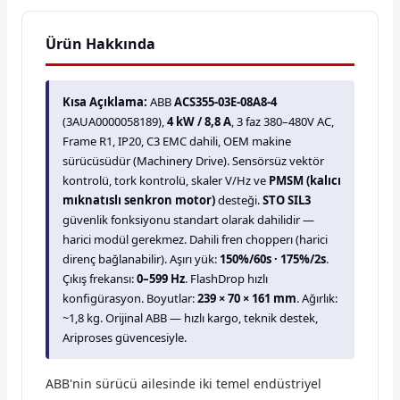
Ürün Hakkında
Kısa Açıklama:
ABB
ACS355-03E-08A8-4
(3AUA0000058189),
4 kW / 8,8 A
, 3 faz 380–480V AC,
Frame R1, IP20, C3 EMC dahili, OEM makine
sürücüsüdür (Machinery Drive). Sensörsüz vektör
kontrolü, tork kontrolü, skaler V/Hz ve
PMSM (kalıcı
mıknatıslı senkron motor)
desteği.
STO SIL3
güvenlik fonksiyonu standart olarak dahilidir —
harici modül gerekmez. Dahili fren chopperı (harici
direnç bağlanabilir). Aşırı yük:
150%/60s · 175%/2s
.
Çıkış frekansı:
0–599 Hz
. FlashDrop hızlı
konfigürasyon. Boyutlar:
239 × 70 × 161 mm
. Ağırlık:
~1,8 kg. Orijinal ABB — hızlı kargo, teknik destek,
Ariproses güvencesiyle.
ABB'nin sürücü ailesinde iki temel endüstriyel