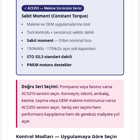
✓ ACS355 — Makine Sürücüsü Serisi
Sabit Moment (Constant Torque)
Makine ve OEM uygulamalarına özel
Tork kontrolü + sensörsüz vektör dahili
Sabit moment
— 0'dan nominal hıza
150%/60s · 175%/2s aşırı yük kapasitesi
STO SIL3 standart dahili
PMSM motoru destekler
Doğru Seri Seçimi:
Pompanız veya fanınız varsa
ACS310 serisini seçin. Konveyör, tekstil, ambalaj,
kesme, taşıma veya OEM makine motorunuz varsa
ACS355 serisini seçin. Yanlış seri seçimi hem
performans kayıplarına hem de gereksiz maliyete yol
açar.
Kontrol Modları — Uygulamaya Göre Seçin