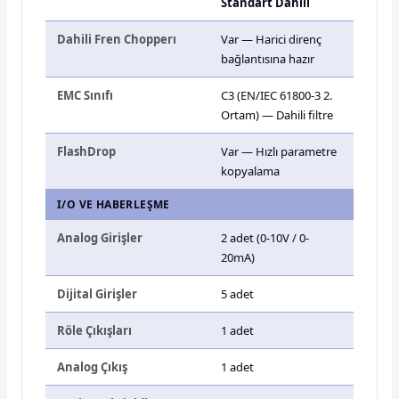
Standart Dahili
Dahili Fren Chopperı
Var — Harici direnç
bağlantısına hazır
EMC Sınıfı
C3 (EN/IEC 61800-3 2.
Ortam) — Dahili filtre
FlashDrop
Var — Hızlı parametre
kopyalama
I/O VE HABERLEŞME
Analog Girişler
2 adet (0-10V / 0-
20mA)
Dijital Girişler
5 adet
Röle Çıkışları
1 adet
Analog Çıkış
1 adet