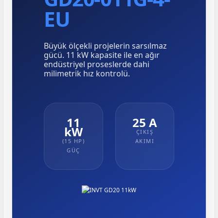
EU
Büyük ölçekli projelerin sarsılmaz
gücü. 11 kW kapasite ile en ağır
endüstriyel proseslerde dahi
e Pako Şalterler
milimetrik hız kontrolü.
11
25 A
kW
ÇIKIŞ
(15 HP)
AKIMI
GÜÇ