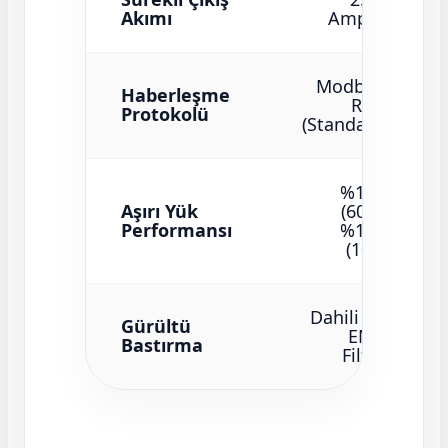
Akımı
Amper
Modbus
Haberleşme
RTU
Protokolü
(Standart)
%150
Aşırı Yük
(60s),
Performansı
%180
(10s)
Dahili C3
Gürültü
EMC
Bastırma
Filtre