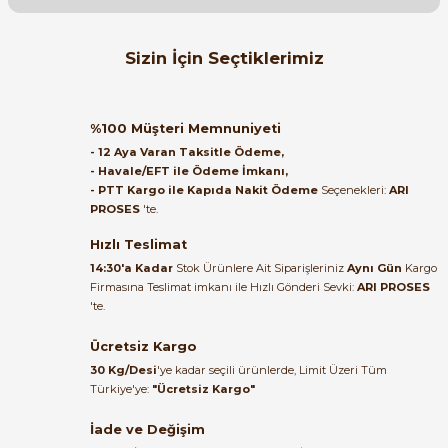
Evet, sorunsuz şekilde yumuşak başlatma ve yumuşak
durdurma ile pompayı ve mekanik sistemlerin ömürlerini
Orijinal kutusuyla ertesi gün
uzatarak kullanabilirsiniz.
Sizin İçin Seçtiklerimiz
ulaştı elimize. Teşekkürler.
10/05/2026 tarihinde yanıtlandı.
B... A... | 27/06/2026
INVT
%44
INVT GD20 15 kW 3 Faz 400V Motor Sürücü GD20-015G-4-EU
%100 Müşteri Memnuniyeti
Satıcı ilgili ve çok yardım severdi
- 12 Aya Varan Taksitle Ödeme,
Soru Sor
bundan mehmet bey ilgi ve
- Havale/EFT ile Ödeme İmkanı,
alakası için teşekkür ederim
- PTT Kargo ile Kapıda Nakit Ödeme
Seçenekleri:
ARI
38.563,50 TL
PROSES
'te.
21.535,56 TL
muhammed demirci |
22/06/2026
Hızlı Teslimat
INVT
%44
14:30'a Kadar
Stok Ürünlere Ait Siparişleriniz
Aynı Gün
Kargo
INVT GD20 7.5 kW 3 Faz 400V Motor Sürücü GD20-7R5G-4-EU
Firmasına Teslimat imkanı ile Hızlı Gönderi Sevki:
ARI PROSES
Ürün elime eksiksiz ve hasarsız
'te.
ulaştı. Paketleme özenliydi,
alışveriş sürecinden memnun
Ücretsiz Kargo
28.150,21 TL
kaldım.
15.787,40 TL
30 Kg/Desi
'ye kadar seçili ürünlerde, Limit Üzeri Tüm
Kemal Toktaş | 20/06/2026
Türkiye'ye:
"Ücretsiz Kargo"
INVT
%44
İade ve Değişim
INVT GD20 5.5 kW 3 Faz 400V Motor Sürücü GD20-5R5G-4-EU
Alışveriş süreci de hızlı ve