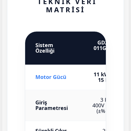
TEKNİK VERİ
MATRİSİ
GD20-
Sistem
011G-4-
Özelliği
EU
11 kW /
Motor Gücü
15 HP
3 Faz
Giriş
400V AC
Parametresi
(±%15)
Sürekli Çıkış
25.0