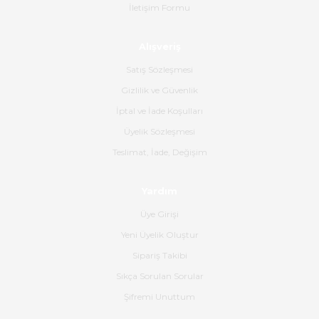
İletişim Formu
poşetlerle gönderim yapıyorlar.
Ürünün kodu XDR-240e-24 yeni
ürün geliyor.
Alışveriş
B... K... | 16/06/2026
Satış Sözleşmesi
Gizlilik ve Güvenlik
Gerçekten harika ve etkileyici
İptal ve İade Koşulları
olmuş, tam istediğim gibi. Ayrıca
satış personeline de güzel ve
Üyelik Sözleşmesi
nazik ilgisi için teşekkür ederim.
Teslimat, İade, Değişim
Dima Kulalac | 18/05/2026
Yardım
Hızlı bir şekilde elimize ulaştı
Üye Girişi
güzel paketlenmişti
Yeni Üyelik Oluştur
B... K... | 16/05/2026
Sipariş Takibi
Sıkça Sorulan Sorular
Ürün iki gün içinde elime
ulaştı.Ürünün paketlenmesi
Şifremi Unuttum
gayet başarılı hasarsız bir şekilde
teslim aldım. Bu konudaki