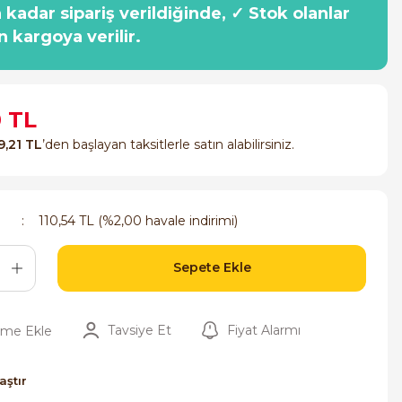
a kadar sipariş verildiğinde, ✓ Stok olanlar
n kargoya verilir.
0 TL
9,21 TL
’den başlayan taksitlerle satın alabilirsiniz.
110,54 TL (%2,00 havale indirimi)
Sepete Ekle
Tavsiye Et
Fiyat Alarmı
aştır