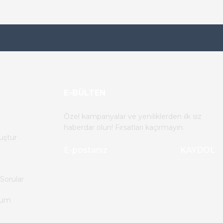
213,60 TL
E-BÜLTEN
Özel kampanyalar ve yeniliklerden ilk siz
haberdar olun! Fırsatları kaçırmayın.
uştur
KAYDOL
Sorular
tum