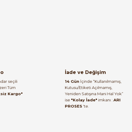
eşil
go
İade ve Değişim
dar seçili
14 Gün
İçinde “Kullanılmamış,
Üzeri Tüm
Kutusu/Etiketi Açılmamış,
tsiz Kargo"
Yeniden Satışına Mani Hal Yok”
ise
"Kolay İade"
imkanı :
ARI
ZELKON
PROSES
'te.
zı
Zelkon 1-0-2 Kalıcı Mandal Buton Siyah