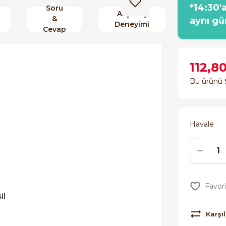
*14:30'
Soru
Alışveriş
&
aynı gü
Deneyimi
Cevap
112,8
Bu ürünü
Havale
şil
Karşıl