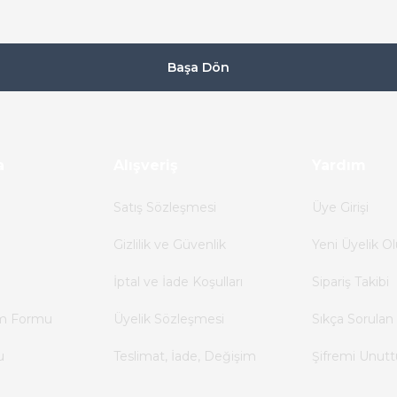
112,80 TL
Başa Dön
a
Alışveriş
Yardım
Satış Sözleşmesi
Üye Girişi
Gizlilik ve Güvenlik
Yeni Üyelik Ol
İptal ve İade Koşulları
Sipariş Takibi
im Formu
Üyelik Sözleşmesi
Sıkça Sorulan 
u
Teslimat, İade, Değişim
Şifremi Unut