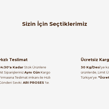
orulmamış.
 yapın!
Sizin İçin Seçtiklerimiz
ZELKON
%50
- 6027
Zelkon 1-0-2 Ledli Kalıcı Mandal Buton 220 V Y
Hızlı Teslimat
Ücretsiz Kar
14:30'a Kadar
Stok Ürünlere
30 Kg/Desi
'ye ka
213,60 TL
Ait Siparişleriniz
Aynı Gün
Kargo
ürünlerde, Limit 
Firmasına Teslimat imkanı ile Hızlı
Türkiye'ye:
"Ücre
Gönderi Sevki:
ARI PROSES
'te.
ZELKON
Zelkon 0-1 Led Işıklı Kalıcı Mandal Buton 220 V Kırmı