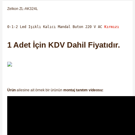
SIMATIC SAFETY
Zelkon ZL-AK324L
Kaynakları - UPS
SIMATIC TIA PORTAL HMI Yazılımları
0-1-2 Led Işıklı Kalıcı Mandal Buton 220 V AC
Kırmızı
re Kesiciler
SIMATIC Yazılım Paketleri
1 Adet İçin KDV Dahil Fiyatıdır.
SIMOTION Hareket Kontrol Üniteleri
alterleri
SIRIUS SAFETY
er Şalterleri
WinCC Unified Runtime Yazılımları
Ürün
ailesine ait örnek bir ürünün
montaj tanıtım videosu:
ler
ı
umuşak Yol Vericiler