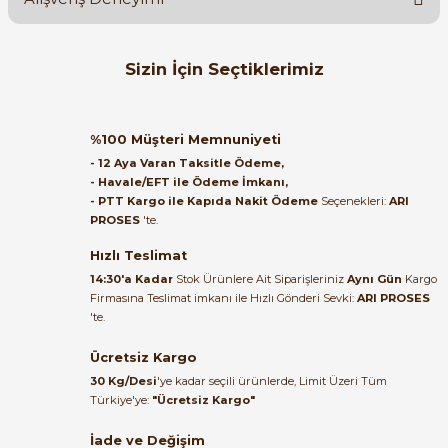
Soru Sor
Orijinal kutusuyla ertesi gün
Sizin İçin Seçtiklerimiz
ulaştı elimize. Teşekkürler.
B... A... | 27/06/2026
ZELKON
Zelkon 1-0-2 Ledli Kalıcı Mandal Buton 220 V Yeşil
%100 Müşteri Memnuniyeti
Satıcı ilgili ve çok yardım severdi
- 12 Aya Varan Taksitle Ödeme,
bundan mehmet bey ilgi ve
- Havale/EFT ile Ödeme İmkanı,
alakası için teşekkür ederim
- PTT Kargo ile Kapıda Nakit Ödeme
Seçenekleri:
ARI
PROSES
'te.
213,60 TL
muhammed demirci |
22/06/2026
Hızlı Teslimat
ZELKON
14:30'a Kadar
Stok Ürünlere Ait Siparişleriniz
Aynı Gün
Kargo
Zelkon 1-0-2 Kalıcı Mandal Buton Siyah
Firmasına Teslimat imkanı ile Hızlı Gönderi Sevki:
ARI PROSES
Ürün elime eksiksiz ve hasarsız
'te.
ulaştı. Paketleme özenliydi,
alışveriş sürecinden memnun
Ücretsiz Kargo
kaldım.
213,60 TL
30 Kg/Desi
'ye kadar seçili ürünlerde, Limit Üzeri Tüm
Kemal Toktaş | 20/06/2026
Türkiye'ye:
"Ücretsiz Kargo"
ZELKON
İade ve Değişim
Zelkon 22mm Led Işıklı Yaylı Stop Butonu Krom Kaplamalı