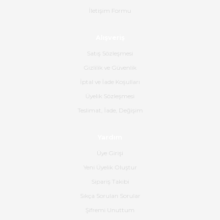
Ürün sorunsuz ulaştı havalı
İletişim Formu
poşetlerle gönderim yapıyorlar.
Ürünün kodu XDR-240e-24 yeni
ürün geliyor.
Alışveriş
B... K... | 16/06/2026
Satış Sözleşmesi
Gizlilik ve Güvenlik
Gerçekten harika ve etkileyici
İptal ve İade Koşulları
olmuş, tam istediğim gibi. Ayrıca
satış personeline de güzel ve
Üyelik Sözleşmesi
nazik ilgisi için teşekkür ederim.
Teslimat, İade, Değişim
Dima Kulalac | 18/05/2026
Yardım
Hızlı bir şekilde elimize ulaştı
Üye Girişi
güzel paketlenmişti
Yeni Üyelik Oluştur
B... K... | 16/05/2026
Sipariş Takibi
Sıkça Sorulan Sorular
Ürün iki gün içinde elime
ulaştı.Ürünün paketlenmesi
Şifremi Unuttum
gayet başarılı hasarsız bir şekilde