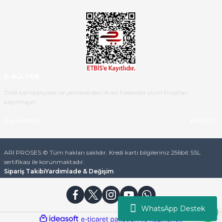
teslim aldım. Bu konudaki
hassasiyetleri ve Ürünün kalitesi
için teşekkür ederim
C... K... | 16/05/2026
Deneyimini Paylaş
Diğer yorumları göster
E-BÜLTEN
Özel kampanyalar ve yeniliklerden ilk siz haberdar olun! Fırsatları
kaçırmayın.
KAYDOL
ARI PROSES © Tüm hakları saklıdır. Kredi kartı bilgileriniz 256bit SSL
sertifikası ile korunmaktadır.
Sipariş Takibi
Yardım
İade & Değişim
WhatsApp Destek
ideasoft
ile
e-