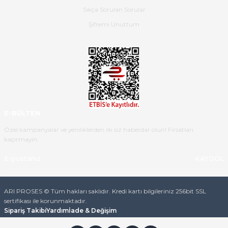
Sıkça Sorulan Sorular
Ürün iki gün içinde elime
ulaştı.Ürünün paketlenmesi
Şifremi Unuttum
gayet başarılı hasarsız bir şekilde
teslim aldım. Bu konudaki
hassasiyetleri ve Ürünün kalitesi
için teşekkür ederim
C... K... | 16/05/2026
Deneyimini Paylaş
Diğer yorumları göster
E-BÜLTEN
Özel kampanyalar ve yeniliklerden ilk siz haberdar olun! Fırsatları
kaçırmayın.
KAYDOL
ARI PROSES © Tüm hakları saklıdır. Kredi kartı bilgileriniz 256bit SSL
sertifikası ile korunmaktadır.
Sipariş Takibi
Yardım
İade & Değişim