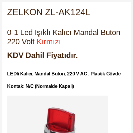
SIMATIC SAFETY
ZELKON ZL-AK124L
Kaynakları - UPS
SIMATIC TIA PORTAL HMI Yazılımları
re Kesiciler
0-1 Led Işıklı Kalıcı Mandal Buton
SIMATIC Yazılım Paketleri
220 Volt
Kırmızı
SIMOTION Hareket Kontrol Üniteleri
KDV Dahil Fiyatıdır.
alterleri
SIRIUS SAFETY
er Şalterleri
LEDli Kalıcı, Mandal Buton, 220 V AC , Plastik Gövde
WinCC Unified Runtime Yazılımları
Kontak: N/C (Normalde Kapalı)
ler
ı
umuşak Yol Vericiler