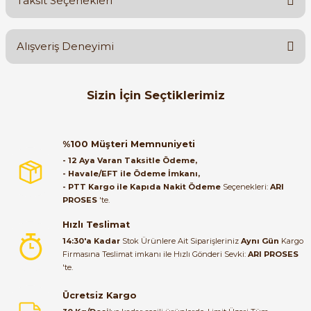
Taksit Seçenekleri
Yorum Yaz
Ürün hakkında henüz soru sorulmamış.
Alışveriş Deneyimi
Soru Sor
Orijinal kutusuyla ertesi gün
Sizin İçin Seçtiklerimiz
ulaştı elimize. Teşekkürler.
B... A... | 27/06/2026
GWEST
%50
GWEST A5-10X Kalıcı Mandal Buton (0-1 Seçici Anahtar) - 6027
%100 Müşteri Memnuniyeti
Satıcı ilgili ve çok yardım severdi
- 12 Aya Varan Taksitle Ödeme,
bundan mehmet bey ilgi ve
- Havale/EFT ile Ödeme İmkanı,
alakası için teşekkür ederim
- PTT Kargo ile Kapıda Nakit Ödeme
Seçenekleri:
ARI
168,00 TL
PROSES
'te.
84,00 TL
muhammed demirci |
22/06/2026
Hızlı Teslimat
ZELKON
14:30'a Kadar
Stok Ürünlere Ait Siparişleriniz
Aynı Gün
Kargo
Zelkon 1-0-2 Ledli Kalıcı Mandal Buton 220 V Yeşil
Firmasına Teslimat imkanı ile Hızlı Gönderi Sevki:
ARI PROSES
Ürün elime eksiksiz ve hasarsız
'te.
ulaştı. Paketleme özenliydi,
alışveriş sürecinden memnun
Ücretsiz Kargo
kaldım.