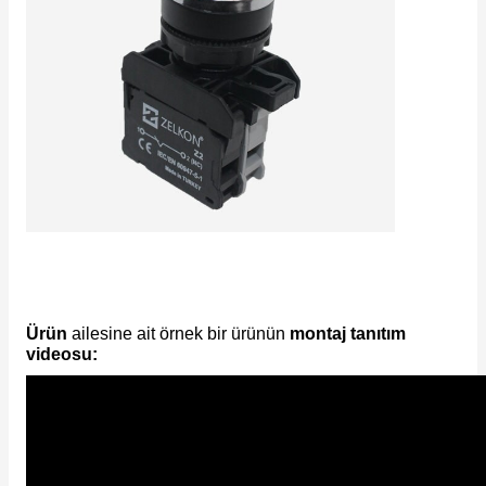
e Pako Şalterler
Ürün
ailesine ait örnek bir ürünün
montaj tanıtım
videosu: