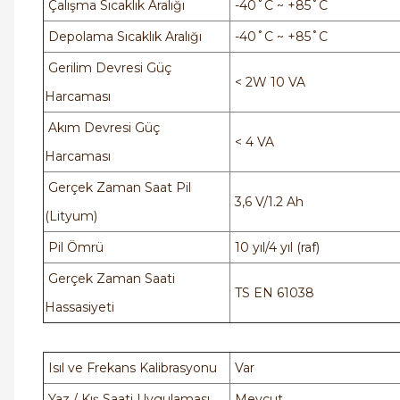
Çalışma Sıcaklık Aralığı
-40˚C ~ +85˚C
Depolama Sıcaklık Aralığı
-40˚C ~ +85˚C
Gerilim Devresi Güç
< 2W 10 VA
Harcaması
Akım Devresi Güç
< 4 VA
Harcaması
Gerçek Zaman Saat Pil
3,6 V/1.2 Ah
(Lityum)
Pil Ömrü
10 yıl/4 yıl (raf)
Gerçek Zaman Saati
TS EN 61038
Hassasiyeti
Isıl ve Frekans Kalibrasyonu
Var
Yaz / Kış Saati Uygulaması
Mevcut