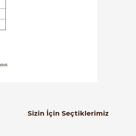
orulmamış.
 yapın!
Sizin İçin Seçtiklerimiz
Öznur Kablo