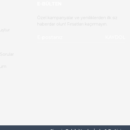
E-BÜLTEN
Özel kampanyalar ve yeniliklerden ilk siz
%63
haberdar olun! Fırsatları kaçırmayın.
uştur
üç Analizörü
KAYDOL
Sorular
tum