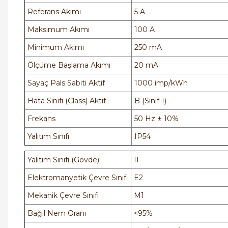
Referans Akımı
5 A
Maksimum Akımı
100 A
Minimum Akımı
250 mA
Ölçüme Başlama Akımı
20 mA
Sayaç Pals Sabiti Aktif
1000 imp/kWh
Hata Sınıfı (Class) Aktif
B (Sınıf 1)
Frekans
50 Hz ± 10%
Yalıtım Sınıfı
IP54
Yalıtım Sınıfı (Gövde)
II
Elektromanyetik Çevre Sınıf
E2
Mekanik Çevre Sınıfı
M1
Bağıl Nem Oranı
<95%