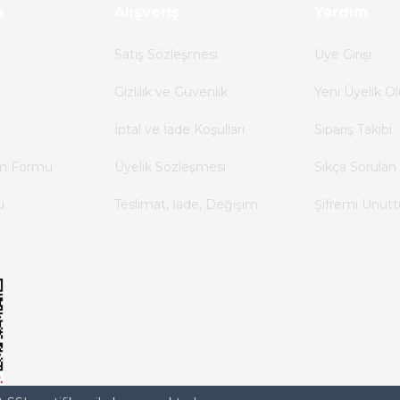
a
Alışveriş
5.782,30 TL
Yardım
Satış Sözleşmesi
Üye Girişi
SIEMENS
Gizlilik ve Güvenlik
Yeni Üyelik Ol
e
SIEMENS 7KM3220-1BA01-1EA0 SENTRON PAC3220 G
İptal ve İade Koşulları
Sipariş Takibi
62.734,80 TL
im Formu
Üyelik Sözleşmesi
Sıkça Sorulan 
23.519,28 TL
u
Teslimat, İade, Değişim
Şifremi Unut
Metre