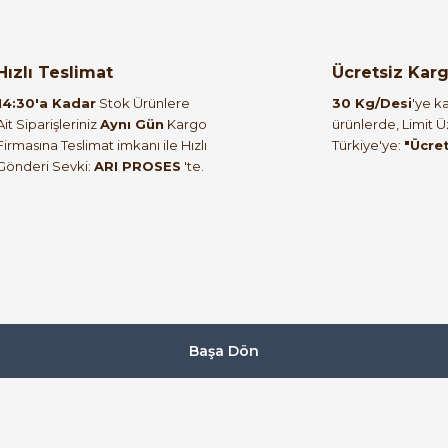
%57
 PROSES
Öznur 2,5 mm² Siyah NYA Kablo 100 Metre H
Hızlı Teslimat
Ücretsiz Kar
5.038,80 TL
14:30'a Kadar
Stok Ürünlere
30 Kg/Desi
'ye ka
2.191,88 TL
Ait Siparişleriniz
Aynı Gün
Kargo
ürünlerde, Limit 
Firmasına Teslimat imkanı ile Hızlı
Türkiye'ye:
"Ücre
Gönderi Sevki:
ARI PROSES
'te.
Öznur Kablo
%57
PROSES
Öznur 2,5 mm² Kahverengi NYA Kablo 100 Me
5.038,80 TL
2.191,88 TL
Prysmian Kablo
Başa Dön
0
re
Prysmian 3x1,5 TTR Siyah PVC Enerji Kablosu - 10
6.723,60 TL