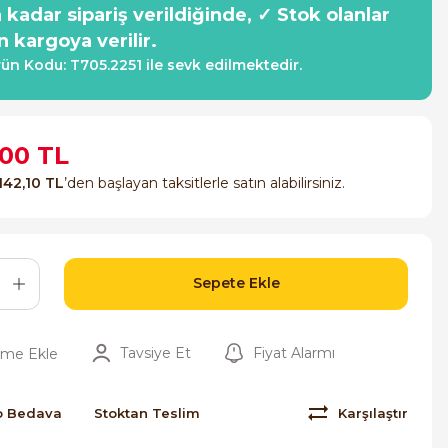
a kadar sipariş verildiğinde, ✓ Stok olanlar
n kargoya verilir.
ün Kodu: T705.2251 ile sevk edilmektedir.
,00 TL
142,10 TL
’den başlayan taksitlerle satın alabilirsiniz.
Sepete Ekle
Tavsiye Et
Fiyat Alarmı
o Bedava
Stoktan Teslim
Karşılaştır