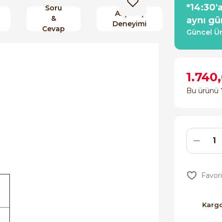
*14:30'
Soru
Alışveriş
&
aynı gü
Deneyimi
Cevap
Güncel Ür
1.740
Bu ürünü
Karg