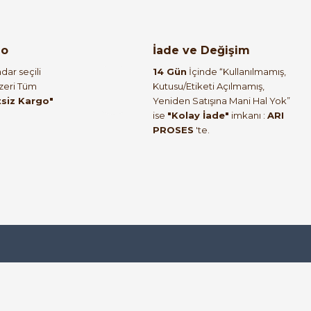
%57
07V-U | ARI PROSES
go
İade ve Değişim
dar seçili
14 Gün
İçinde “Kullanılmamış,
Üzeri Tüm
Kutusu/Etiketi Açılmamış,
tsiz Kargo"
Yeniden Satışına Mani Hal Yok”
ise
"Kolay İade"
imkanı :
ARI
%57
PROSES
'te.
tre H07V-U | ARI PROSES
%14
0 Metre