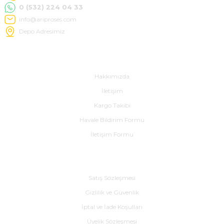
0 (532) 224 04 33
info@ariproses.com
Depo Adresimiz
Hakkımızda
e Pako Şalterler
Hakkımızda
İletişim
Kargo Takibi
Havale Bildirim Formu
İletişim Formu
Alışveriş
Satış Sözleşmesi
Gizlilik ve Güvenlik
İptal ve İade Koşulları
Üyelik Sözleşmesi