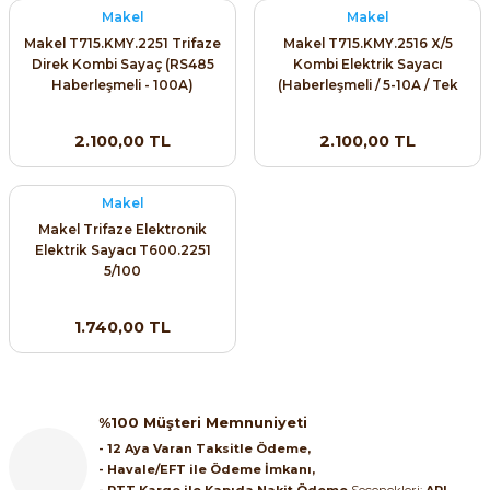
Makel
Makel
ri ve Transmitterleri
ACS580
SIMATIC Endüstriyel Panel PC'ler
Sinamics S120 Modüler Sürücü Sistemi
Makel T715.KMY.2251 Trifaze
Makel T715.KMY.2516 X/5
Direk Kombi Sayaç (RS485
Kombi Elektrik Sayacı
ACS880
SIMATIC ET200 Dağıtılmış Giriş-Çkış
Haberleşmeli - 100A)
(Haberleşmeli / 5-10A / Tek
e Ölçüm Cihazları
Sinamics S210 Servo Sürücü Sistemi
Yönlü)
 Seviye
SIMATIC ET200SP Open Controller
2.100,00 TL
2.100,00 TL
ji Sayaçları
Sinamics V20 Hız Kontrol Cihazları
ye
SIMATIC ExProof Panel PC'ler ve Thin C
Makel
ve Prizler
Sinamics V90 Servo Sürücü Sistemi
Makel Trifaze Elektronik
SIMATIC HMI Operatör Paneller
Elektrik Sayacı T600.2251
eri
5/100
SIMATIC S7-1200
 (Power Supply)
1.740,00 TL
SIMATIC S7-1500
SIMATIC S7-300
 Taşıma Sistemleri - Spiral , Boru ,
%100 Müşteri Memnuniyeti
- 12 Aya Varan Taksitle Ödeme,
SIMATIC S7-400
- Havale/EFT ile Ödeme İmkanı,
ma Rölesi, Cihazları ve Anahtarları
- PTT Kargo ile Kapıda Nakit Ödeme
Seçenekleri:
ARI