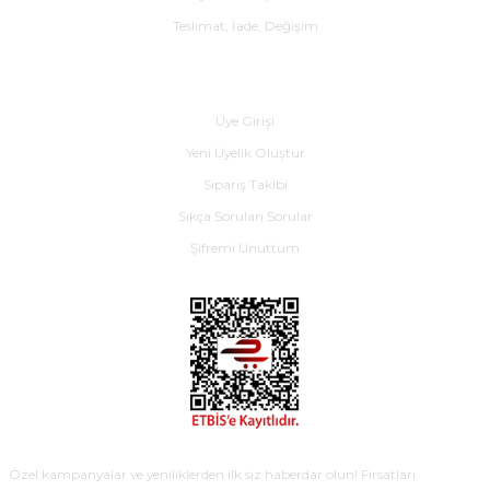
Teslimat, İade, Değişim
Yardım
Üye Girişi
Yeni Üyelik Oluştur
Sipariş Takibi
Sıkça Sorulan Sorular
Şifremi Unuttum
E-BÜLTEN
Özel kampanyalar ve yeniliklerden ilk siz haberdar olun! Fırsatları