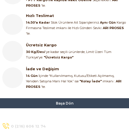
SIMATIC SAFETY
PROSES
'te.
Kaynakları - UPS
Hızlı Teslimat
SIMATIC TIA PORTAL HMI Yazılımları
14:30'a Kadar
Stok Ürünlere Ait Siparişleriniz
Aynı Gün
Kargo
Firmasına Teslimat imkanı ile Hızlı Gönderi Sevki:
ARI PROSES
re Kesiciler
SIMATIC Yazılım Paketleri
'te.
Ücretsiz Kargo
SIMOTION Hareket Kontrol Üniteleri
30 Kg/Desi
'ye kadar seçili ürünlerde, Limit Üzeri Tüm
alterleri
Türkiye'ye:
"Ücretsiz Kargo"
SIRIUS SAFETY
İade ve Değişim
er Şalterleri
WinCC Unified Runtime Yazılımları
14 Gün
İçinde “Kullanılmamış, Kutusu/Etiketi Açılmamış,
Yeniden Satışına Mani Hal Yok” ise
"Kolay İade"
imkanı :
ARI
PROSES
'te.
ler
Başa Dön
ı
0 (216) 606 12 74
umuşak Yol Vericiler