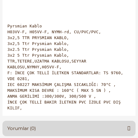
Pyrsmian Kablo
H03VV-F, H05VV-F, NYMH-rd, CU/PVC/PVC,
3x2,5 TTR PRYSMIAN KABLO,
3x2,5 Ttr Prysmian Kablo,
3x2.5 Ttr Prysmian Kablo,
3x2 5 Ttr Prysmian Kablo,
TTR,TETERE,UZATMA KABLOSU,SEYYAR
KABLOSU,NYMHY,H05VV-F,
F: İNCE ÇOK TELLİ İLETKEN STANDARTLAR: TS 9760,
VDE 0281,
IEC 60227 MAKSİMUM ÇALIŞMA SICAKLIĞI: 70°C ,
MAKSİMUM KISA DEVRE : 160°C ( MAX 5 SN ) ,
ANMA GERİLİMİ :300/300V, 300/500 V ,
İNCE ÇOK TELLİ BAKIR İLETKEN PVC İZOLE PVC DIŞ
KILIF,
Yorumlar (0)