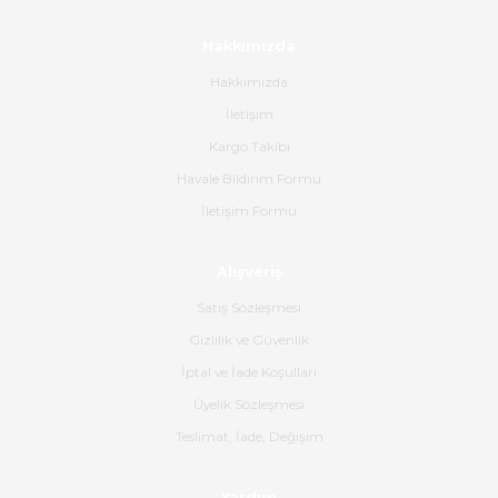
Paketleme çok profesyonelce
yapılmıştı ürün siparişinden
Hakkımızda
bana ulaşımına kadar ilgi ve
alakaları üst düzeydi itina ile
Hakkımızda
tavsiye ederim
İletişim
Ahmet Çağın | 20/06/2026
Kargo Takibi
Havale Bildirim Formu
Ürün sorunsuz ulaştı havalı
İletişim Formu
poşetlerle gönderim yapıyorlar.
Ürünün kodu XDR-240e-24 yeni
ürün geliyor.
Alışveriş
B... K... | 16/06/2026
Satış Sözleşmesi
Gizlilik ve Güvenlik
Gerçekten harika ve etkileyici
İptal ve İade Koşulları
olmuş, tam istediğim gibi. Ayrıca
satış personeline de güzel ve
Üyelik Sözleşmesi
nazik ilgisi için teşekkür ederim.
Teslimat, İade, Değişim
Dima Kulalac | 18/05/2026
Yardım