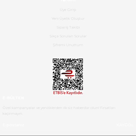
Hızlı bir şekilde elimize ulaştı
Üye Girişi
güzel paketlenmişti
Yeni Üyelik Oluştur
B... K... | 16/05/2026
Sipariş Takibi
Sıkça Sorulan Sorular
Ürün iki gün içinde elime
ulaştı.Ürünün paketlenmesi
Şifremi Unuttum
gayet başarılı hasarsız bir şekilde
teslim aldım. Bu konudaki
hassasiyetleri ve Ürünün kalitesi
için teşekkür ederim
C... K... | 16/05/2026
Deneyimini Paylaş
Diğer yorumları göster
E-BÜLTEN
Özel kampanyalar ve yeniliklerden ilk siz haberdar olun! Fırsatları
kaçırmayın.
KAYDOL