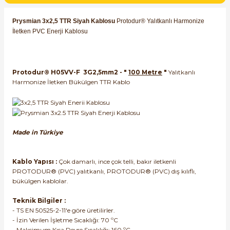
SIMATIC SAFETY
Prysmian 3x2,5 TTR Siyah Kablosu
Protodur® Yalıtkanlı Harmonize
Kaynakları - UPS
İletken PVC Enerji Kablosu
SIMATIC TIA PORTAL HMI Yazılımları
re Kesiciler
SIMATIC Yazılım Paketleri
Protodur® H05VV-F 3G2,5mm2 - "
100 Metre
"
Yalıtkanlı
Harmonize İletken Bükülgen TTR Kablo
SIMOTION Hareket Kontrol Üniteleri
alterleri
SIRIUS SAFETY
er Şalterleri
Made in Türkiye
WinCC Unified Runtime Yazılımları
Kablo Yapısı :
Çok damarlı, ince çok telli, bakır iletkenli
PROTODUR® (PVC) yalıtkanlı, PROTODUR® (PVC) dış kılıflı,
ler
bükülgen kablolar.
Teknik Bilgiler :
ı
- TS EN 50525-2-11'e göre üretilirler.
- İzin Verilen İşletme Sıcaklığı: 70 ºC
umuşak Yol Vericiler
- Maksimum Kısa Devre Sıcaklığı: 160 ºC