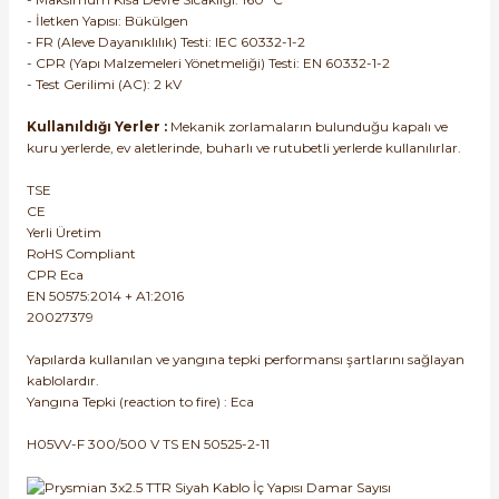
- İletken Yapısı: Bükülgen
- FR (Aleve Dayanıklılık) Testi: IEC 60332-1-2
- CPR (Yapı Malzemeleri Yönetmeliği) Testi: EN 60332-1-2
- Test Gerilimi (AC): 2 kV
Kullanıldığı Yerler :
Mekanik zorlamaların bulunduğu kapalı ve
kuru yerlerde, ev aletlerinde, buharlı ve rutubetli yerlerde kullanılırlar.
e Pako Şalterler
TSE
CE
Yerli Üretim
RoHS Compliant
CPR Eca
EN 50575:2014 + A1:2016
20027379
Yapılarda kullanılan ve yangına tepki performansı şartlarını sağlayan
kablolardır.
Yangına Tepki (reaction to fire) : Eca
H05VV-F 300/500 V TS EN 50525-2-11