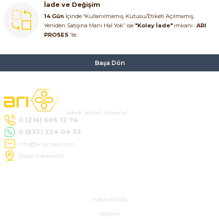
İade ve Değişim
14 Gün
İçinde “Kullanılmamış, Kutusu/Etiketi Açılmamış,
Yeniden Satışına Mani Hal Yok” ise
"Kolay İade"
imkanı :
ARI
PROSES
'te.
Başa Dön
0 (216) 606 12 74
0 (532) 224 04 33
info@ariproses.com
Depo Adresimiz
Hakkımızda
Hakkımızda
İletişim