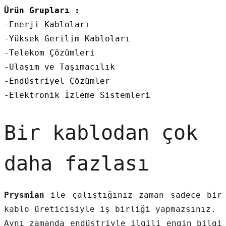
SIMATIC SAFETY
Ürün Grupları :
-Enerji Kabloları
Kaynakları - UPS
SIMATIC TIA PORTAL HMI Yazılımları
-Yüksek Gerilim Kabloları
re Kesiciler
-Telekom Çözümleri
SIMATIC Yazılım Paketleri
-Ulaşım ve Taşımacılık
-Endüstriyel Çözümler
SIMOTION Hareket Kontrol Üniteleri
-Elektronik İzleme Sistemleri
alterleri
SIRIUS SAFETY
er Şalterleri
Bir kablodan çok
WinCC Unified Runtime Yazılımları
daha fazlası
ler
Prysmian
ile çalıştığınız zaman sadece bir
ı
kablo üreticisiyle iş birliği yapmazsınız.
umuşak Yol Vericiler
Aynı zamanda endüstriyle ilgili engin bilgi