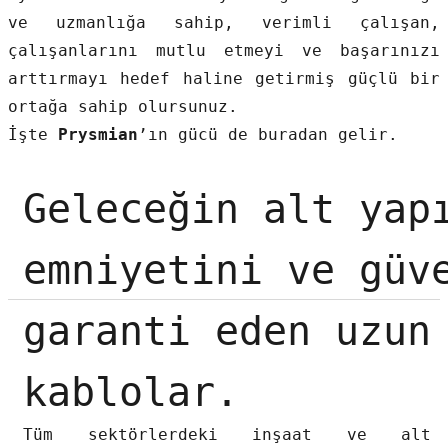
ve uzmanlığa sahip, verimli çalışan,
çalışanlarını mutlu etmeyi ve başarınızı
arttırmayı hedef haline getirmiş güçlü bir
ortağa sahip olursunuz.
İşte
Prysmian
’ın gücü de buradan gelir.
e Pako Şalterler
Geleceğin alt yap
emniyetini ve güv
garanti eden uzun
kablolar.
Tüm sektörlerdeki inşaat ve alt