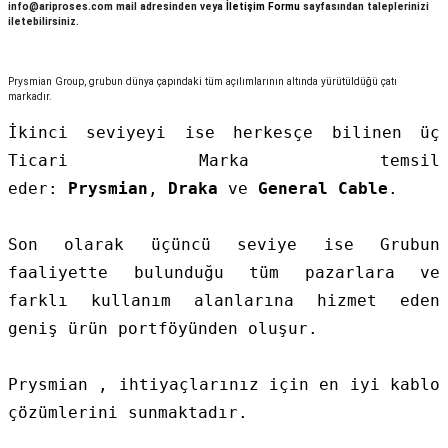
info@ariproses.com mail adresinden veya
İletişim Formu
sayfasından taleplerinizi
ri ve Transmitterleri
ACS580
SIMATIC Endüstriyel Panel PC'ler
iletebilirsiniz.
Sinamics S120 Modüler Sürücü Sistemi
ACS880
SIMATIC ET200 Dağıtılmış Giriş-Çkış
Prysmian Group, grubun dünya çapındaki tüm açılımlarının altında yürütüldüğü çatı
e Ölçüm Cihazları
Sinamics S210 Servo Sürücü Sistemi
markadır.
 Seviye
SIMATIC ET200SP Open Controller
İkinci seviyeyi ise herkesçe bilinen üç
ji Sayaçları
Sinamics V20 Hız Kontrol Cihazları
Ticari Marka temsil
ye
SIMATIC ExProof Panel PC'ler ve Thin C
ve Prizler
Sinamics V90 Servo Sürücü Sistemi
eder:
Prysmian
,
Draka
ve
General Cable
.
SIMATIC HMI Operatör Paneller
eri
Son olarak üçüncü seviye ise Grubun
SIMATIC S7-1200
faaliyette bulunduğu tüm pazarlara ve
 (Power Supply)
farklı kullanım alanlarına hizmet eden
SIMATIC S7-1500
geniş ürün portföyünden oluşur.
SIMATIC S7-300
 Taşıma Sistemleri - Spiral , Boru ,
Prysmian , ihtiyaçlarınız için en iyi kablo
çözümlerini sunmaktadır.
SIMATIC S7-400
ma Rölesi, Cihazları ve Anahtarları