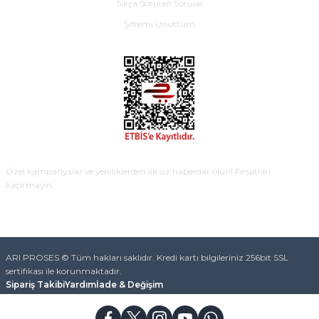
Sıkça Sorulan Sorular
Şifremi Unuttum
E-BÜLTEN
Özel kampanyalar ve yeniliklerden ilk siz haberdar olun! Fırsatları
kaçırmayın.
KAYDOL
ARI PROSES © Tüm hakları saklıdır. Kredi kartı bilgileriniz 256bit SSL
sertifikası ile korunmaktadır.
Sipariş Takibi
Yardım
İade & Değişim