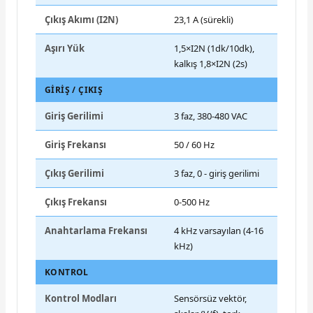
Çıkış Akımı (I2N)
23,1 A (sürekli)
Aşırı Yük
1,5×I2N (1dk/10dk),
kalkış 1,8×I2N (2s)
GIRIŞ / ÇIKIŞ
Giriş Gerilimi
3 faz, 380-480 VAC
Giriş Frekansı
50 / 60 Hz
Çıkış Gerilimi
3 faz, 0 - giriş gerilimi
Çıkış Frekansı
0-500 Hz
Anahtarlama Frekansı
4 kHz varsayılan (4-16
kHz)
KONTROL
Kontrol Modları
Sensörsüz vektör,