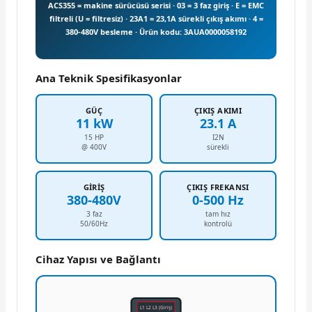
ACS355 = makine sürücüsü serisi · 03 = 3 faz giriş · E = EMC
filtreli (U = filtresiz) · 23A1 = 23,1A sürekli çıkış akımı · 4 =
380-480V besleme · Ürün kodu: 3AUA0000058192
Ana Teknik Spesifikasyonlar
GÜÇ
ÇIKIŞ AKIMI
11 kW
23.1 A
15 HP
I2N
@ 400V
sürekli
GIRIŞ
ÇIKIŞ FREKANSI
380-480V
0-500 Hz
3 faz
tam hız
50/60Hz
kontrolü
Cihaz Yapısı ve Bağlantı
L1 L2 L3 (Giriş)