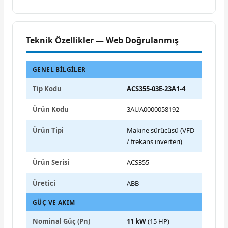
Teknik Özellikler — Web Doğrulanmış
GENEL BILGILER
Tip Kodu
ACS355-03E-23A1-4
Ürün Kodu
3AUA0000058192
Ürün Tipi
Makine sürücüsü (VFD
/ frekans inverteri)
Ürün Serisi
ACS355
Üretici
ABB
GÜÇ VE AKIM
Nominal Güç (Pn)
11 kW
(15 HP)