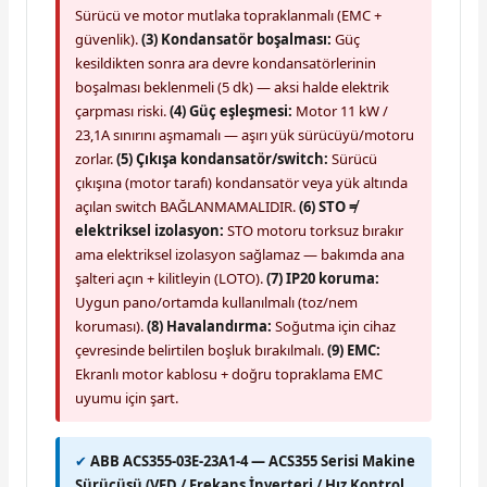
Sürücü ve motor mutlaka topraklanmalı (EMC +
güvenlik).
(3) Kondansatör boşalması:
Güç
kesildikten sonra ara devre kondansatörlerinin
boşalması beklenmeli (5 dk) — aksi halde elektrik
çarpması riski.
(4) Güç eşleşmesi:
Motor 11 kW /
23,1A sınırını aşmamalı — aşırı yük sürücüyü/motoru
zorlar.
(5) Çıkışa kondansatör/switch:
Sürücü
çıkışına (motor tarafı) kondansatör veya yük altında
açılan switch BAĞLANMAMALIDIR.
(6) STO ≠
elektriksel izolasyon:
STO motoru torksuz bırakır
ama elektriksel izolasyon sağlamaz — bakımda ana
şalteri açın + kilitleyin (LOTO).
(7) IP20 koruma:
Uygun pano/ortamda kullanılmalı (toz/nem
koruması).
(8) Havalandırma:
Soğutma için cihaz
çevresinde belirtilen boşluk bırakılmalı.
(9) EMC:
Ekranlı motor kablosu + doğru topraklama EMC
uyumu için şart.
✔
ABB ACS355-03E-23A1-4 — ACS355 Serisi Makine
Sürücüsü (VFD / Frekans İnverteri / Hız Kontrol