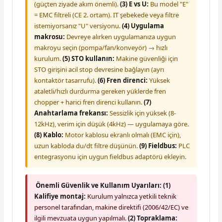
(güçten ziyade akım önemli).
(3) E vs U:
Bu model "E"
= EMC filtreli (CE 2. ortam). IT şebekede veya filtre
istemiyorsanız "U" versiyonu.
(4) Uygulama
makrosu:
Devreye alırken uygulamanıza uygun
makroyu seçin (pompa/fan/konveyör) → hızlı
kurulum.
(5) STO kullanın:
Makine güvenliği için
STO girişini acil stop devresine bağlayın (ayrı
kontaktör tasarrufu).
(6) Fren direnci:
Yüksek
ataletli/hızlı durdurma gereken yüklerde fren
chopper + harici fren direnci kullanın.
(7)
Anahtarlama frekansı:
Sessizlik için yüksek (8-
12kHz), verim için düşük (4kHz) — uygulamaya göre.
(8) Kablo:
Motor kablosu ekranlı olmalı (EMC için),
uzun kabloda du/dt filtre düşünün.
(9) Fieldbus:
PLC
entegrasyonu için uygun fieldbus adaptörü ekleyin.
Önemli Güvenlik ve Kullanım Uyarıları:
(1)
Kalifiye montaj:
Kurulum yalnızca yetkili teknik
personel tarafından, makine direktifi (2006/42/EC) ve
ilgili mevzuata uygun yapılmalı.
(2) Topraklama: