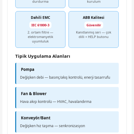
durdurma
kurulum
Dahili EMC
ABB Kalitesi
IEC 61800-3
Güvenilir
2. ortam filtre —
Kanıtlanmış seri — çok
elektromanyetik
dilli + HELP butonu
uyumluluk
Tipik Uygulama Alanları
Pompa
Değişken debi — basınç/akış kontrolü, enerji tasarrufu
Fan & Blower
Hava akışı kontrolü — HVAC, havalandırma
Konveyör/Bant
Değişken hız taşıma — senkronizasyon