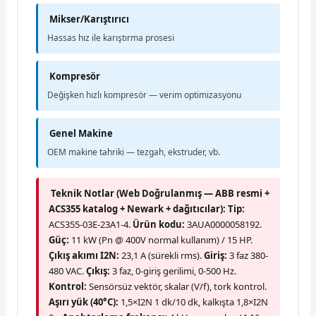
Mikser/Karıştırıcı
Hassas hız ile karıştırma prosesi
Kompresör
Değişken hızlı kompresör — verim optimizasyonu
Genel Makine
OEM makine tahriki — tezgah, ekstruder, vb.
Teknik Notlar (Web Doğrulanmış — ABB resmi +
ACS355 katalog + Newark + dağıtıcılar):
Tip:
ACS355-03E-23A1-4.
Ürün kodu:
3AUA0000058192.
Güç:
11 kW (Pn @ 400V normal kullanım) / 15 HP.
Çıkış akımı I2N:
23,1 A (sürekli rms).
Giriş:
3 faz 380-
480 VAC.
Çıkış:
3 faz, 0-giriş gerilimi, 0-500 Hz.
Kontrol:
Sensörsüz vektör, skalar (V/f), tork kontrol.
Aşırı yük (40°C):
1,5×I2N 1 dk/10 dk, kalkışta 1,8×I2N