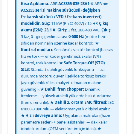
Kısa Açıklama:
ABB
ACS355-03E-23A1-4
, ABB'nin
ACS355 serisi makine sürücüsü (değişken
frekanslı sürücü / VFD / frekans inverteri)
modelidir
.
Güç:
11 kW (Pn @ 400V) / 15 HP.
Çıkış
akımı (I2N): 23,1 A.
Giriş:
3 faz, 380-480 VAC.
Çıkış:
3 faz, 0 - giriş gerilimi arası,
0-500 Hz
(motor hızını
sıfırdan nominalin üzerine kadar kontrol).
★
Kontrol modları:
Sensörsüz vektör kontrol (hassas
hız ve tork — enkoder gerekmez), skalar (V/f)
kontrol, tork kontrol.
★ Safe Torque-Off (STO)
SIL3:
Standart dahili güvenlik fonksiyonu — acil
durumda motoru güvenli şekilde torksuz bırakır
(ayrı güvenlik rölesi maliyeti olmadan makine
güvenliği).
★ Dahili fren chopper:
Dinamik
frenleme — yüksek ataletli yüklerde hızlı durdurma
(fren direnci ile).
★ Dahili 2. ortam EMC filtresi:
IEC
61800-3 uyumlu — elektromanyetik girişimi azaltır.
★ Hızlı devreye alma:
Uygulama makroları (hazır
parametre setleri) + panel asistanları → dakikalar
içinde kurulum (OEM seri üretim için ideal).
★