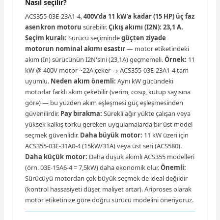
Nasıl seçilir?
ACS355-03E-23A1-4,
400V'da 11 kW'a kadar (15 HP) üç faz
asenkron motoru
sürebilir.
Çıkış akımı (I2N): 23,1 A.
Seçim kuralı:
Sürücü seçiminde
güçten ziyade
motorun nominal akımı esastır
— motor etiketindeki
akım (In) sürücünün I2N'sini (23,1A) geçmemeli.
Örnek:
11
kW @ 400V motor ~22A çeker → ACS355-03E-23A1-4 tam
uyumlu.
Neden akım önemli:
Aynı kW gücündeki
motorlar farklı akım çekebilir (verim, cosφ, kutup sayısına
göre) — bu yüzden akım eşleşmesi güç eşleşmesinden
güvenilirdir.
Pay bırakma:
Sürekli ağır yükte çalışan veya
yüksek kalkış torku gereken uygulamalarda bir üst model
seçmek güvenlidir.
Daha büyük motor:
11 kW üzeri için
ACS355-03E-31A0-4 (15kW/31A) veya üst seri (ACS580).
Daha küçük motor:
Daha düşük akımlı ACS355 modelleri
(örn. 03E-15A6-4 = 7,5kW) daha ekonomik olur.
Önemli:
Sürücüyü motordan çok büyük seçmek de ideal değildir
(kontrol hassasiyeti düşer, maliyet artar). Ariproses olarak
motor etiketinize göre doğru sürücü modelini öneriyoruz.