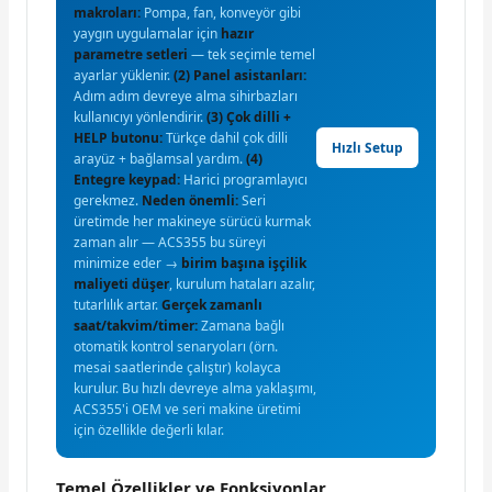
makroları:
Pompa, fan, konveyör gibi
yaygın uygulamalar için
hazır
parametre setleri
— tek seçimle temel
ayarlar yüklenir.
(2) Panel asistanları:
Adım adım devreye alma sihirbazları
kullanıcıyı yönlendirir.
(3) Çok dilli +
HELP butonu:
Türkçe dahil çok dilli
Hızlı Setup
arayüz + bağlamsal yardım.
(4)
Entegre keypad:
Harici programlayıcı
gerekmez.
Neden önemli:
Seri
üretimde her makineye sürücü kurmak
zaman alır — ACS355 bu süreyi
minimize eder →
birim başına işçilik
maliyeti düşer
, kurulum hataları azalır,
tutarlılık artar.
Gerçek zamanlı
saat/takvim/timer:
Zamana bağlı
otomatik kontrol senaryoları (örn.
mesai saatlerinde çalıştır) kolayca
kurulur. Bu hızlı devreye alma yaklaşımı,
ACS355'i OEM ve seri makine üretimi
için özellikle değerli kılar.
Temel Özellikler ve Fonksiyonlar