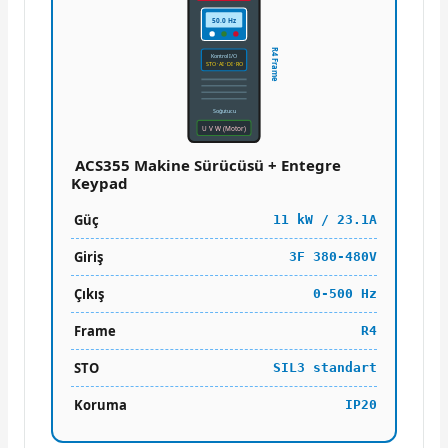
50.0 Hz
R4 Frame
Kontrol I/O
STO · AI · DI · RO
Soğutucu
U V W (Motor)
ACS355 Makine Sürücüsü + Entegre
Keypad
Güç
11 kW / 23.1A
Giriş
3F 380-480V
Çıkış
0-500 Hz
Frame
R4
STO
SIL3 standart
Koruma
IP20