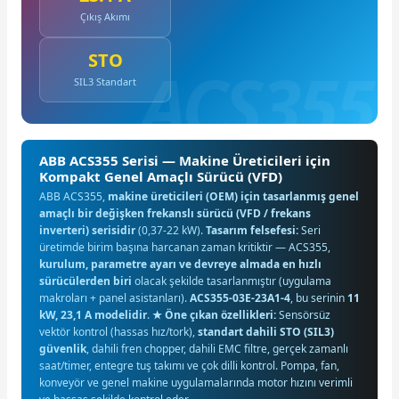
Çıkış Akımı
STO
SIL3 Standart
ABB ACS355 Serisi — Makine Üreticileri için
Kompakt Genel Amaçlı Sürücü (VFD)
ABB ACS355,
makine üreticileri (OEM) için tasarlanmış genel
amaçlı bir değişken frekanslı sürücü (VFD / frekans
inverteri) serisidir
(0,37-22 kW).
Tasarım felsefesi:
Seri
üretimde birim başına harcanan zaman kritiktir — ACS355,
kurulum, parametre ayarı ve devreye almada en hızlı
sürücülerden biri
olacak şekilde tasarlanmıştır (uygulama
makroları + panel asistanları).
ACS355-03E-23A1-4
, bu serinin
11
kW, 23,1 A modelidir
.
★ Öne çıkan özellikleri:
Sensörsüz
vektör kontrol (hassas hız/tork),
standart dahili STO (SIL3)
güvenlik
, dahili fren chopper, dahili EMC filtre, gerçek zamanlı
saat/timer, entegre tuş takımı ve çok dilli kontrol. Pompa, fan,
konveyör ve genel makine uygulamalarında motor hızını verimli