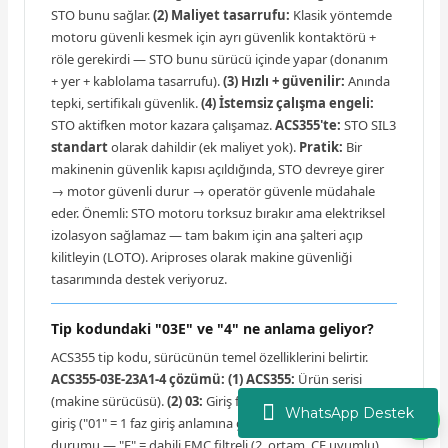
STO bunu sağlar.
(2) Maliyet tasarrufu:
Klasik yöntemde
motoru güvenli kesmek için ayrı güvenlik kontaktörü +
röle gerekirdi — STO bunu sürücü içinde yapar (donanım
+ yer + kablolama tasarrufu).
(3) Hızlı + güvenilir:
Anında
tepki, sertifikalı güvenlik.
(4) İstemsiz çalışma engeli:
STO aktifken motor kazara çalışamaz.
ACS355'te:
STO SIL3
standart
olarak dahildir (ek maliyet yok).
Pratik:
Bir
makinenin güvenlik kapısı açıldığında, STO devreye girer
→ motor güvenli durur → operatör güvenle müdahale
eder. Önemli: STO motoru torksuz bırakır ama elektriksel
izolasyon sağlamaz — tam bakım için ana şalteri açıp
kilitleyin (LOTO). Ariproses olarak makine güvenliği
tasarımında destek veriyoruz.
Tip kodundaki "03E" ve "4" ne anlama geliyor?
ACS355 tip kodu, sürücünün temel özelliklerini belirtir.
ACS355-03E-23A1-4 çözümü:
(1) ACS355:
Ürün serisi
(makine sürücüsü).
(2) 03:
Giriş faz sayısı — "03" = 3 faz
WhatsApp Destek
giriş ("01" = 1 faz giriş anlamına gelir).
(3) E:
EMC filtre
durumu — "E" = dahili EMC filtreli (2. ortam, CE uyumlu).