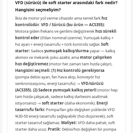
VFD (sürücü) ile soft starter arasındaki fark nedir?
Hangisini seçmeliyim?
İkisi de motor yol verme cihazıdır ama temel fark
hız
kontrolüdür
.
VFD / Sürücü (bu ürün — ACS355):
Motora giden frekans ve gerilimi değiştirerek
hızı sürekli
kontrol eder
(0'dan nominal üzerine). Yumuşak kalkış +
hız ayarı + enerji tasarrufu + tork kontrolü sağlar.
Soft
starter:
Sadece
yumuşak kalkış/durma
yapar — kalkış
akımını ve mekanik şoku azaltır, ama
motor çalışırken
hızı değiştiremez
(motor her zaman tam hızda çalışır).
Hangisini seçmeli:
(1) Hız kontrolü gerekiyorsa
(pompa debisi ayarı, fan hava akışı, konveyör hız
senkronizasyonu, enerji tasarrufu) →
VFD/sürücü
(ACS355).
(2) Sadece yumuşak kalkış yeterli
(motor hep
tam hızda çalışacak, sadece kalkış darbesini azaltmak
istiyorsanız) →
soft starter
(daha ekonomik).
Enerji
tasarrufu farkı:
Pompa/fan gibi değişken yüklerde VFD
%30-50 enerji tasarrufu sağlayabilir (hızı düşürerek), soft
starter tasarruf sağlamaz.
Maliyet:
VFD daha pahalı, soft
starter daha ucuz.
Pratik:
Debisi/hızı değişken bir pompa