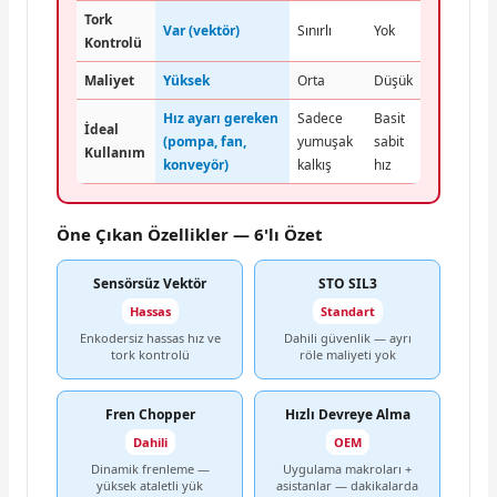
Tork
Var (vektör)
Sınırlı
Yok
Kontrolü
Maliyet
Yüksek
Orta
Düşük
Hız ayarı gereken
Sadece
Basit
İdeal
(pompa, fan,
yumuşak
sabit
Kullanım
konveyör)
kalkış
hız
Öne Çıkan Özellikler — 6'lı Özet
Sensörsüz Vektör
STO SIL3
Hassas
Standart
Enkodersiz hassas hız ve
Dahili güvenlik — ayrı
tork kontrolü
röle maliyeti yok
Fren Chopper
Hızlı Devreye Alma
Dahili
OEM
Dinamik frenleme —
Uygulama makroları +
yüksek ataletli yük
asistanlar — dakikalarda