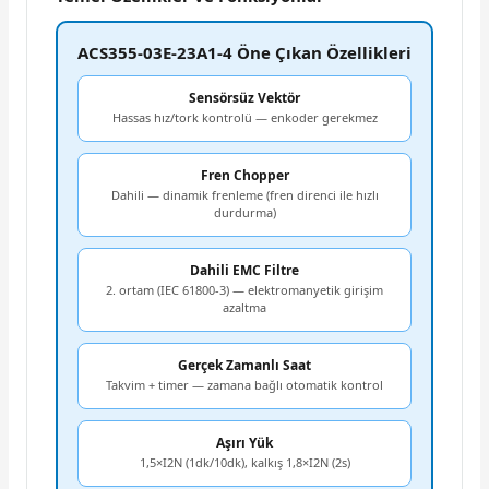
ACS355-03E-23A1-4 Öne Çıkan Özellikleri
Sensörsüz Vektör
Hassas hız/tork kontrolü — enkoder gerekmez
Fren Chopper
Dahili — dinamik frenleme (fren direnci ile hızlı
durdurma)
Dahili EMC Filtre
2. ortam (IEC 61800-3) — elektromanyetik girişim
azaltma
Gerçek Zamanlı Saat
Takvim + timer — zamana bağlı otomatik kontrol
Aşırı Yük
1,5×I2N (1dk/10dk), kalkış 1,8×I2N (2s)