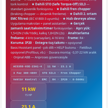
tork kontrol ·
★ Dahili STO (Safe Torque-Off) SIL3
—
standart güvenlik fonksiyonu ·
★ Dahili fren chopper
(braking chopper — dinamik frenleme) ·
★ Dahili 2. ortam
EMC filtresi
(IEC 61800-3 uyumlu) ·
★ Hızlı devreye alma:
Uygulama makroları + panel asistanları ·
★ Gerçek
zamanlı saat/takvim/timer
fonksiyonları ·
Aşırı yük:
1,5×I2N (1dk/10dk), kalkış 1,8×I2N (2s) ·
Anahtarlama
frekansı:
4 kHz (varsayılan), 4-16 kHz ·
Frame:
R4 ·
Koruma: IP20
·
Entegre tuş takımı
+ opsiyonel
Basic/Assistant panel · çok dilli + HELP butonu · Fieldbus
opsiyonel (Profibus, vb.) · Duvara montaj · 0,37-22 kW aralık
· Orijinal ABB — Ariproses güvencesiyle
ACS355-03E-23A1-4
11 kW · 23.1 A
3 Faz 380-480V
STO SIL3 · Fren Chopper
Vektör Kontrol · EMC
R4 · IP20 · 0-500Hz
11 kW
15 HP
23.1 A