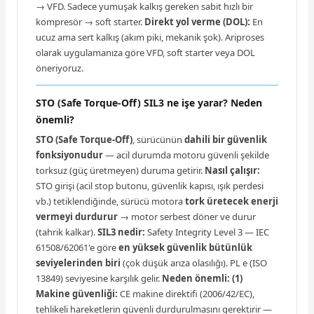
→ VFD. Sadece yumuşak kalkış gereken sabit hızlı bir
kompresör → soft starter.
Direkt yol verme (DOL):
En
ucuz ama sert kalkış (akım piki, mekanik şok). Ariproses
olarak uygulamanıza göre VFD, soft starter veya DOL
öneriyoruz.
STO (Safe Torque-Off) SIL3 ne işe yarar? Neden
önemli?
STO (Safe Torque-Off)
, sürücünün
dahili bir güvenlik
fonksiyonudur
— acil durumda motoru güvenli şekilde
torksuz (güç üretmeyen) duruma getirir.
Nasıl çalışır:
STO girişi (acil stop butonu, güvenlik kapısı, ışık perdesi
vb.) tetiklendiğinde, sürücü motora
tork üretecek enerji
vermeyi durdurur
→ motor serbest döner ve durur
(tahrik kalkar).
SIL3 nedir:
Safety Integrity Level 3 — IEC
61508/62061'e göre
en yüksek güvenlik bütünlük
seviyelerinden biri
(çok düşük arıza olasılığı). PL e (ISO
13849) seviyesine karşılık gelir.
Neden önemli:
(1)
Makine güvenliği:
CE makine direktifi (2006/42/EC),
tehlikeli hareketlerin güvenli durdurulmasını gerektirir —