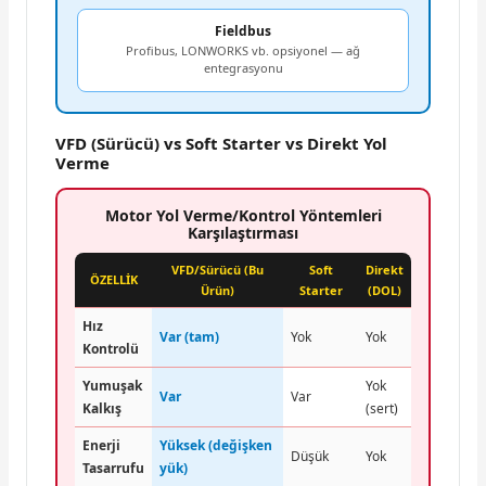
Fieldbus
Profibus, LONWORKS vb. opsiyonel — ağ
entegrasyonu
VFD (Sürücü) vs Soft Starter vs Direkt Yol
Verme
Motor Yol Verme/Kontrol Yöntemleri
Karşılaştırması
VFD/Sürücü (Bu
Soft
Direkt
ÖZELLİK
Ürün)
Starter
(DOL)
Hız
Var (tam)
Yok
Yok
Kontrolü
Yumuşak
Yok
Var
Var
Kalkış
(sert)
Enerji
Yüksek (değişken
Düşük
Yok
Tasarrufu
yük)