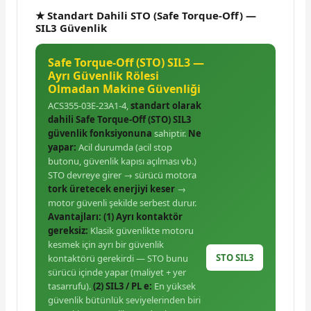
★ Standart Dahili STO (Safe Torque-Off) —
SIL3 Güvenlik
Safe Torque-Off (STO) SIL3 —
Ayrı Güvenlik Rölesi
Olmadan Makine Güvenliği
ACS355-03E-23A1-4,
standart olarak
dahili Safe Torque-Off (STO) SIL3
güvenlik fonksiyonuna
sahiptir.
Ne
yapar:
Acil durumda (acil stop
butonu, güvenlik kapısı açılması vb.)
STO devreye girer → sürücü motora
tork üretecek enerjiyi keser
→
motor güvenli şekilde serbest durur.
Avantajları:
(1) Ayrı kontaktör
gereksiz:
Klasik güvenlikte motoru
kesmek için ayrı bir güvenlik
STO SIL3
kontaktörü gerekirdi — STO bunu
sürücü içinde yapar (maliyet + yer
tasarrufu).
(2) SIL3 / PL e:
En yüksek
güvenlik bütünlük seviyelerinden biri