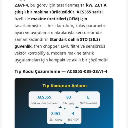
23A1-4
, bu görev için tasarlanmış
11 kW, 23,1 A
çıkışlı bir makine sürücüsüdür
.
ACS355 serisi
,
özellikle
makine üreticileri (OEM) için
tasarlanmıştır — hızlı kurulum, kolay parametre
ayarı ve uygulama makrolarıyla seri üretimde
zaman kazandırır.
Standart dahili STO (SIL3)
güvenlik
, fren chopper, EMC filtre ve sensörsüz
vektör kontrolüyle, modern makine tahrik
uygulamaları için kompakt ve akıllı bir çözümdür.
Tip Kodu Çözümleme — ACS355-03E-23A1-4
Tip Kodunun Anlamı
ACS355
03
E
Makine sürücüsü serisi
3 faz giriş
EMC filtre dahil
23A1
4
23,1 A çıkış
380-480V