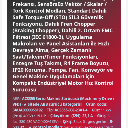
Frekansı, Sensörsüz Vektör / Skalar /
Tork Kontrol Modları, Standart Dahili
Safe Torque-Off (STO) SIL3 Güvenlik
Fonksiyonu, Dahili Fren Chopper
(Braking Chopper), Dahili 2. Ortam EMC
Filtresi (IEC 61800-3), Uygulama
e Pako Şalterler
Makroları ve Panel Asistanları ile Hızlı
Devreye Alma, Gerçek Zamanlı
Saat/Takvim/Timer Fonksiyonları,
Entegre Tuş Takımı, R4 Frame Boyutu,
IP20 Koruma, Pompa, Fan, Konveyör ve
Genel Makine Uygulamaları için
Kompakt Endüstriyel Motor Hız Kontrol
Sürücüsü
ABB ·
ACS355 Serisi Makine Sürücüsü (Machinery Drive /
VFD)
·
★ Sitede ABB sürücü kategorisi
·
Ürün Kodu:
3AUA0000058192
·
Tip: ACS355-03E-23A1-4
·
Güç:
11 kW
(Pn @ 400V) / 15 HP ·
Çıkış Akımı (I2N): 23,1 A
·
Giriş:
3
faz, 380-480 VAC (400/415V) ·
Çıkış:
3 faz, 0 - giriş gerilimi,
0-
500 Hz
·
★ Kontrol modları:
Sensörsüz vektör, skalar (V/f),