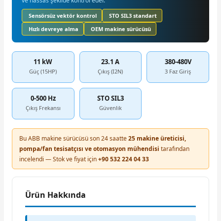
ve hassas şekilde kontrol eder.
Sensörsüz vektör kontrol
STO SIL3 standart
Hızlı devreye alma
OEM makine sürücüsü
11 kW
23.1 A
380-480V
Güç (15HP)
Çıkış (I2N)
3 Faz Giriş
0-500 Hz
STO SIL3
Çıkış Frekansı
Güvenlik
Bu ABB makine sürücüsü son 24 saatte
25 makine üreticisi,
pompa/fan tesisatçısı ve otomasyon mühendisi
tarafından
incelendi — Stok ve fiyat için
+90 532 224 04 33
Ürün Hakkında