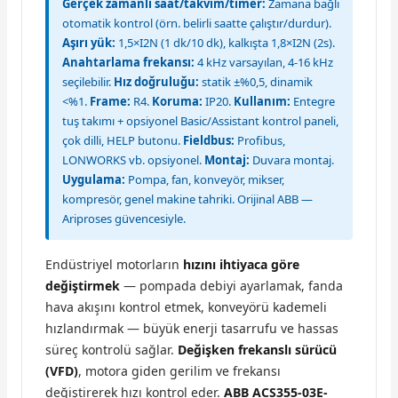
Gerçek zamanlı saat/takvim/timer:
Zamana bağlı
otomatik kontrol (örn. belirli saatte çalıştır/durdur).
Aşırı yük:
1,5×I2N (1 dk/10 dk), kalkışta 1,8×I2N (2s).
Anahtarlama frekansı:
4 kHz varsayılan, 4-16 kHz
seçilebilir.
Hız doğruluğu:
statik ±%0,5, dinamik
<%1.
Frame:
R4.
Koruma:
IP20.
Kullanım:
Entegre
tuş takımı + opsiyonel Basic/Assistant kontrol paneli,
çok dilli, HELP butonu.
Fieldbus:
Profibus,
LONWORKS vb. opsiyonel.
Montaj:
Duvara montaj.
Uygulama:
Pompa, fan, konveyör, mikser,
kompresör, genel makine tahriki. Orijinal ABB —
Ariproses güvencesiyle.
Endüstriyel motorların
hızını ihtiyaca göre
değiştirmek
— pompada debiyi ayarlamak, fanda
hava akışını kontrol etmek, konveyörü kademeli
hızlandırmak — büyük enerji tasarrufu ve hassas
süreç kontrolü sağlar.
Değişken frekanslı sürücü
(VFD)
, motora giden gerilim ve frekansı
değiştirerek hızı kontrol eder.
ABB ACS355-03E-