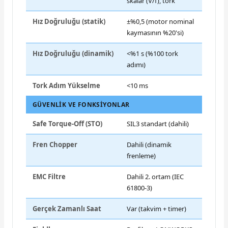
skalar (V/f), tork
Hız Doğruluğu (statik)
±%0,5 (motor nominal
kaymasının %20'si)
Hız Doğruluğu (dinamik)
<%1 s (%100 tork
adımı)
Tork Adım Yükselme
<10 ms
GÜVENLIK VE FONKSIYONLAR
Safe Torque-Off (STO)
SIL3 standart (dahili)
Fren Chopper
Dahili (dinamik
frenleme)
EMC Filtre
Dahili 2. ortam (IEC
61800-3)
Gerçek Zamanlı Saat
Var (takvim + timer)