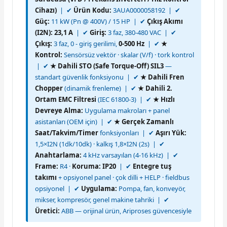
Cihazı)
| ✔
Ürün Kodu:
3AUA0000058192 | ✔
Güç:
11 kW (Pn @ 400V) / 15 HP | ✔
Çıkış Akımı
(I2N): 23,1 A
| ✔
Giriş:
3 faz, 380-480 VAC | ✔
Çıkış:
3 faz, 0 - giriş gerilimi,
0-500 Hz
| ✔
★
Kontrol:
Sensörsüz vektör · skalar (V/f) · tork kontrol
| ✔
★ Dahili STO (Safe Torque-Off) SIL3
—
standart güvenlik fonksiyonu | ✔
★ Dahili Fren
Chopper
(dinamik frenleme) | ✔
★ Dahili 2.
Ortam EMC Filtresi
(IEC 61800-3) | ✔
★ Hızlı
Devreye Alma:
Uygulama makroları + panel
asistanları (OEM için) | ✔
★ Gerçek Zamanlı
Saat/Takvim/Timer
fonksiyonları | ✔
Aşırı Yük:
1,5×I2N (1dk/10dk) · kalkış 1,8×I2N (2s) | ✔
Anahtarlama:
4 kHz varsayılan (4-16 kHz) | ✔
Frame:
R4 ·
Koruma: IP20
| ✔
Entegre tuş
takımı
+ opsiyonel panel · çok dilli + HELP · fieldbus
opsiyonel | ✔
Uygulama:
Pompa, fan, konveyör,
mikser, kompresör, genel makine tahriki | ✔
Üretici:
ABB — orijinal ürün, Ariproses güvencesiyle