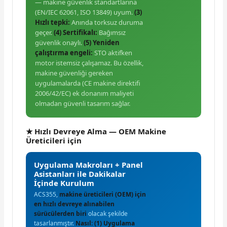
— makine güvenlik standartlarına
(EN/IEC 62061, ISO 13849) uyum.
(3)
Hızlı tepki:
Anında torksuz duruma
geçer.
(4) Sertifikalı:
Bağımsız
güvenlik onaylı.
(5) Yeniden
çalıştırma engeli:
STO aktifken
motor istemsiz çalışamaz. Bu özellik,
makine güvenliği gereken
uygulamalarda (CE makine direktifi
2006/42/EC) ek donanım maliyeti
olmadan güvenli tasarım sağlar.
★ Hızlı Devreye Alma — OEM Makine
Üreticileri için
Uygulama Makroları + Panel
Asistanları ile Dakikalar
İçinde Kurulum
ACS355,
makine üreticileri (OEM) için
en hızlı devreye alınabilen
sürücülerden biri
olacak şekilde
tasarlanmıştır.
Nasıl:
(1) Uygulama