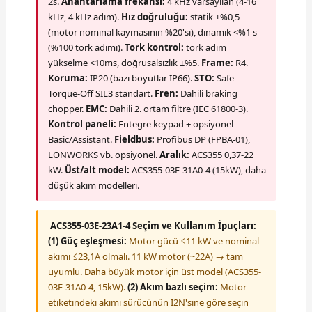
2s.
Anahtarlama frekansı:
4 kHz varsayılan (4-16
kHz, 4 kHz adım).
Hız doğruluğu:
statik ±%0,5
(motor nominal kaymasının %20'si), dinamik <%1 s
(%100 tork adımı).
Tork kontrol:
tork adım
yükselme <10ms, doğrusalsızlık ±%5.
Frame:
R4.
Koruma:
IP20 (bazı boyutlar IP66).
STO:
Safe
Torque-Off SIL3 standart.
Fren:
Dahili braking
chopper.
EMC:
Dahili 2. ortam filtre (IEC 61800-3).
Kontrol paneli:
Entegre keypad + opsiyonel
Basic/Assistant.
Fieldbus:
Profibus DP (FPBA-01),
LONWORKS vb. opsiyonel.
Aralık:
ACS355 0,37-22
kW.
Üst/alt model:
ACS355-03E-31A0-4 (15kW), daha
düşük akım modelleri.
ACS355-03E-23A1-4 Seçim ve Kullanım İpuçları:
(1) Güç eşleşmesi:
Motor gücü ≤11 kW ve nominal
akımı ≤23,1A olmalı. 11 kW motor (~22A) → tam
uyumlu. Daha büyük motor için üst model (ACS355-
03E-31A0-4, 15kW).
(2) Akım bazlı seçim:
Motor
etiketindeki akımı sürücünün I2N'sine göre seçin