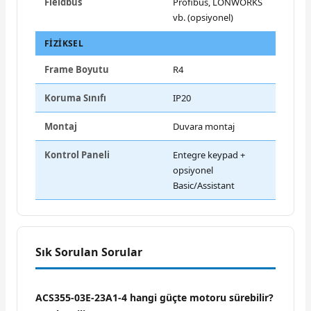
Fieldbus
Profibus, LONWORKS
vb. (opsiyonel)
FIZIKSEL
Frame Boyutu
R4
Koruma Sınıfı
IP20
Montaj
Duvara montaj
Kontrol Paneli
Entegre keypad +
opsiyonel
Basic/Assistant
Sık Sorulan Sorular
ACS355-03E-23A1-4 hangi güçte motoru sürebilir?