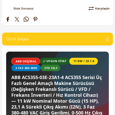
SIMATIC SAFETY
Stok Sorunuz
Karşılaştır
Kaynakları - UPS
SIMATIC TIA PORTAL HMI Yazılımları
re Kesiciler
SIMATIC Yazılım Paketleri
Ürün Bilgisi
SIMOTION Hareket Kontrol Üniteleri
alterleri
SIRIUS SAFETY
✅ UYGUN FIYAT
11 KW / 23.1 A
ABB ORIJINAL
er Şalterleri
WinCC Unified Runtime Yazılımları
3 FAZ 380-480V
STO SIL3
ABB ACS355-03E-23A1-4 ACS355 Serisi Üç
Fazlı Genel Amaçlı Makine Sürücüsü
ler
(Değişken Frekanslı Sürücü / VFD /
Frekans İnverteri / Hız Kontrol Cihazı)
— 11 kW Nominal Motor Gücü (15 HP),
ı
23,1 A Sürekli Çıkış Akımı (I2N), 3 Faz
380-480 VAC Giriş Gerilimi, 0-500 Hz Çıkış
umuşak Yol Vericiler