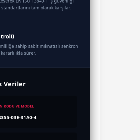
keserek EN ISO 13849-1 iş güvenliği
standartlarını tam olarak karşılar.
trolü
mliliğe sahip sabit mıknatıslı senkron
ararlılıkla sürer.
 Veriler
N KODU VE MODEL
355-03E-31A0-4