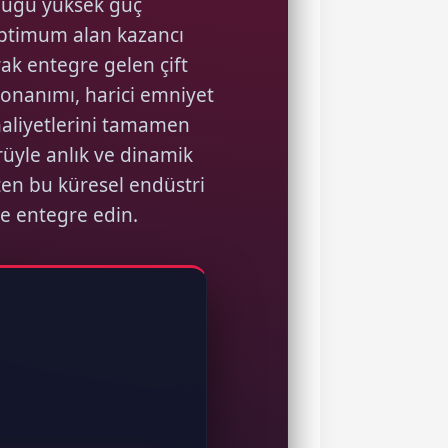
duğu yüksek güç
timum alan kazancı
rak entegre gelen çift
donanımı, harici emniyet
maliyetlerini tamamen
örüyle anlık ve dinamik
en bu küresel endüstri
e entegre edin.