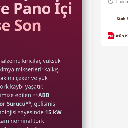
e Pano İçi
se Son
Stok 
Ürün 
alzeme kırıcılar, yüksek
kimya mikserleri; kalkış
akımı çeker ve yük
rk kaybı yaşatır.
timize edilen **
ABB
or Sürücü
**, gelişmiş
nolojisi sayesinde
15 kW
 tam nominal tork