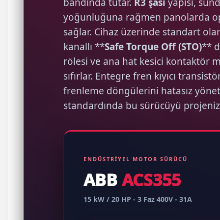
bandında tutar.
R3 şasi
yapısı, sun
yoğunluğuna rağmen panolarda op
sağlar. Cihaz üzerinde standart ola
kanallı **
Safe Torque Off (STO)
** 
rölesi ve ana hat kesici kontaktör 
sıfırlar. Entegre fren kıyıcı transist
frenleme döngülerini hatasız yönet
standardında bu sürücüyü projeniz
ENDÜSTRİYEL MOTOR SÜRÜCÜ
ABB
ACS355
15 kW / 20 HP - 3 Faz 400V - 31A