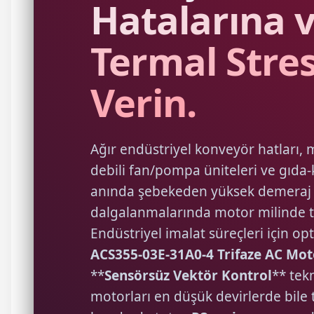
Hatalarına v
Termal Stre
Verin.
Ağır endüstriyel konveyör hatları, m
debili fan/pompa üniteleri ve gıda-
anında şebekeden yüksek demeraj 
dalgalanmalarında motor milinde to
Endüstriyel imalat süreçleri için op
ACS355-03E-31A0-4 Trifaze AC Mot
**
Sensörsüz Vektör Kontrol
** tek
motorları en düşük devirlerde bile