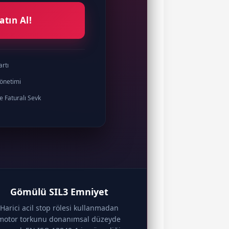
atın Al!
rtı
Yönetimi
e Faturalı Sevk
Gömülü SIL3 Emniyet
Harici acil stop rölesi kullanmadan
motor torkunu donanımsal düzeyde