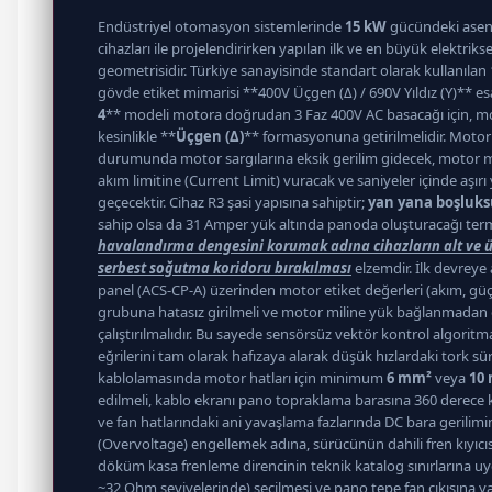
Endüstriyel otomasyon sistemlerinde
15 kW
gücündeki asenk
cihazları ile projelendirirken yapılan ilk ve en büyük elektr
geometrisidir. Türkiye sanayisinde standart olarak kullanıla
gövde etiket mimarisi **400V Üçgen (Δ) / 690V Yıldız (Y)** es
4
** modeli motora doğrudan 3 Faz 400V AC basacağı için, m
kesinlikle **
Üçgen (Δ)
** formasyonuna getirilmelidir. Motorun 
durumunda motor sargılarına eksik gerilim gidecek, motor mi
akım limitine (Current Limit) vuracak ve saniyeler içinde aş
geçecektir. Cihaz R3 şasi yapısına sahiptir;
yan yana boşluksu
sahip olsa da 31 Amper yük altında panoda oluşturacağı term
havalandırma dengesini korumak adına cihazların alt ve ü
serbest soğutma koridoru bırakılması
elzemdir. İlk devreye
panel (ACS-CP-A) üzerinden motor etiket değerleri (akım, güç
grubuna hatasız girilmeli ve motor miline yük bağlanmadan
çalıştırılmalıdır. Bu sayede sensörsüz vektör kontrol algorit
eğrilerini tam olarak hafızaya alarak düşük hızlardaki tork süre
kablolamasında motor hatları için minimum
6 mm²
veya
10
edilmeli, kablo ekranı pano topraklama barasına 360 derece k
ve fan hatlarındaki ani yavaşlama fazlarında DC bara gerilim
(Overvoltage) engellemek adına, sürücünün dahili fren kıyıc
döküm kasa frenleme direncinin teknik katalog sınırlarına 
~32 Ohm seviyelerinde) seçilmesi ve pano tepe fan çıkışına y