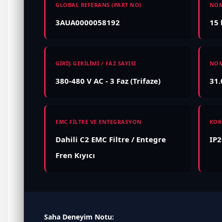
GLOBAL REFERANS (PART NO)
NOM
3AUA0000058192
15 
GİRİŞ GERİLİMİ / FAZ SAYISI
NOM
380-480 V AC - 3 Faz (Trifaze)
31.
EMC FİLTRE VE ENTEGRASYON
KOR
Dahili C2 EMC Filtre / Entegre
IP2
Fren Kıyıcı
Saha Deneyim Notu: