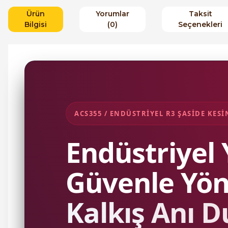
Ürün
Yorumlar
Taksit
Bilgisi
(0)
Seçenekleri
ACS355 / ENDÜSTRİYEL R3 ŞASİDE KES
Endüstriyel 
Güvenle Yön
Kalkış Anı D