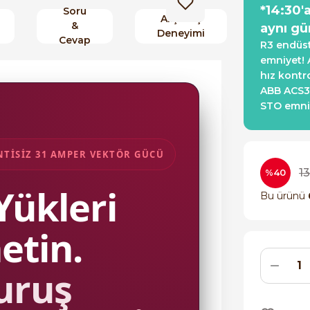
*14:30'
Soru
Alışveriş
&
aynı gü
Deneyimi
Cevap
R3 endüst
emniyet! 
hız kontro
ABB ACS35
STO emniye
İNTİSİZ 31 AMPER VEKTÖR GÜCÜ
1
%40
Yükleri
Bu ürünü
etin.
uruş