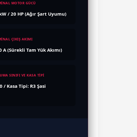
İNAL MOTOR GÜCÜ
kW / 20 HP (Ağır Şart Uyumu)
İNAL ÇIKIŞ AKIMI
0 A (Sürekli Tam Yük Akımı)
UMA SINIFI VE KASA TİPİ
0 / Kasa Tipi: R3 Şasi