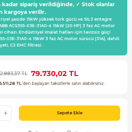
a kadar sipariş verildiğinde, ✓ Stok olanlar
n kargoya verilir.
riyel şaside 15kW yüksek tork gücü ve SIL3 entegre
ABB ACS355-03E-31A0-4 15kW (20 HP) 3 faz AC motor
l cihazı. Endüstriyel imalat hatları için tavizsiz güç!
5-03E-31A0-4 15kW 3 faz AC motor sürücü (31A), dahili
ti, C2 EMC filtresi.
79.730,02 TL
32.883,37 TL
6.511,28 TL
’den başlayan taksitlerle satın alabilirsiniz.
Sepete Ekle