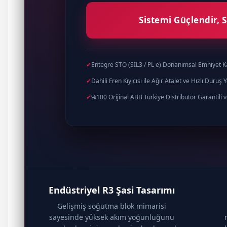
Sistemi Güçlendir, S
✔
Entegre STO (SIL3 / PL e) Donanımsal Emniyet Ka
✔
Dahili Fren Kıyıcısı ile Ağır Atalet ve Hızlı Duruş 
✔
%100 Orijinal ABB Türkiye Distribütör Garantili v
Endüstriyel R3 Şasi Tasarımı
Gelişmiş soğutma blok mimarisi
sayesinde yüksek akım yoğunluğunu