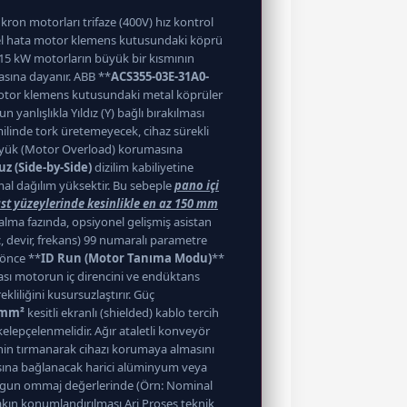
ron motorları trifaze (400V) hız kontrol
iksel hata motor klemens kutusundaki köprü
n 15 kW motorların büyük bir kısmının
asına dayanır. ABB **
ACS355-03E-31A0-
otor klemens kutusundaki metal köprüler
yanlışlıkla Yıldız (Y) bağlı bırakılması
linde tork üretemeyecek, cihaz sürekli
ırı yük (Motor Overload) korumasına
z (Side-by-Side)
dizilim kabiliyetine
al dağılım yüksektir. Bu sebeple
pano içi
st yüzeylerinde kesinlikle en az 150 mm
 alma fazında, opsiyonel gelişmiş asistan
, devir, frekans) 99 numaralı parametre
 önce **
ID Run (Motor Tanıma Modu)
**
ması motorun iç direncini ve endüktans
kliliğini kusursuzlaştırır. Güç
 mm²
kesitli ekranlı (shielded) kablo tercih
elepçelenmelidir. Ağır ataletli konveyör
inin tırmanarak cihazı korumaya almasını
ısına bağlanacak harici alüminyum veya
uygun ommaj değerlerinde (Örn: Nominal
akın konumlandırılması Ari Proses teknik