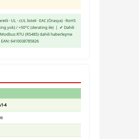
li · UL · cUL listeli · EAC (Örasya) · RoHS
ing yok) / +50°C (derating ile) | ✔ Dahili
 Modbus RTU (RS485) dahili haberleşme
g · EAN: 6410038785826
A1-4
36