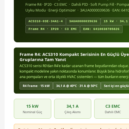
Frame R4 · IP20 · C3 EMC · Dahili PID · Soft Pump Fill · Pomp
Uyku Modu · Enerji Optimizer · 3AUA0000039636 · EAN: 641
ACS310-03E-34A1-4
3AUA0000039636
15 kW · 34,1
Frame R4 · IP20 · C3 EMC
EAN: 6410038785826
Frame R4: ACS310 Kompakt Serisinin En Güçlü Üye
Gruplarına Tam Yanıt
ACS310 serisi R0'dan R4'e kadar uzanan frame boyutlarından oluşur. 
kompakt modeline yakın noktasında konumlanır. Büyük bina hidroforla
ana pompaları ve orta ölçekli HVAC sistemleri — tüm bunların enerji
R4 Frame · 15 kW
34,1 A @ 40°C · 31 A @ 50°C
Seri içi en güç
15 kW
34,1 A
C3 EMC
Nominal Güç
Çıkış Akımı
Dahili EMC