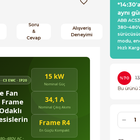
*14:30'
aynı gü
ABB ACS31
Soru
380–480V 
Alışveriş
&
sürücüsüd
Deneyimi
Cevap
modu, ene
Hızlı Kar
15 kW
13
%70
 · C3 EMC · IP20
Nominal Güç
Bu ürünü
e Fan
34,1 A
, Frame
Nominal Çıkış Akımı
 Odaklı
esislerin
Frame R4
En Güçlü Kompakt
380–480V AC ·