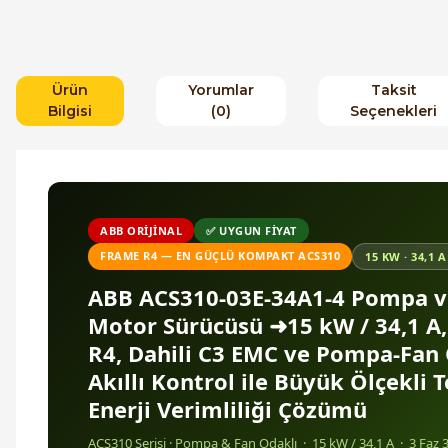
Ürün
Yorumlar
Taksit
Bilgisi
(0)
Seçenekleri
ABB ORIJINAL
✅ UYGUN FIYAT
FRAME R4 — EN GÜÇLÜ KOMPAKT ACS310
15 KW · 34,1 A
ABB ACS310-03E-34A1-4 Pompa v
Motor Sürücüsü
➜
15 kW / 34,1 A
R4, Dahili C3 EMC ve Pompa-Fan
Akıllı Kontrol ile Büyük Ölçekli T
Enerji Verimliliği Çözümü
ACS310 Serisi · Pompa & Fan Odaklı · 15 kW / 34,1 A · 3 Faz 