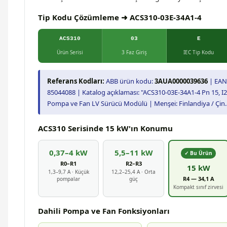
Tip Kodu Çözümleme ➜ ACS310-03E-34A1-4
ACS310
03
E
Ürün Serisi
3 Faz Giriş
IEC Tip Kodu
Referans Kodları:
ABB ürün kodu:
3AUA0000039636
| EAN
85044088 | Katalog açıklaması: "ACS310-03E-34A1-4 Pn 15, I2
Pompa ve Fan LV Sürücü Modülü | Menşei: Finlandiya / Çin.
ACS310 Serisinde 15 kW'ın Konumu
0,37–4 kW
5,5–11 kW
✓ Bu Ürün
R0–R1
R2–R3
15 kW
1,3–9,7 A · Küçük
12,2–25,4 A · Orta
R4 — 34,1 A
pompalar
güç
Kompakt sınıf zirvesi
Dahili Pompa ve Fan Fonksiyonları