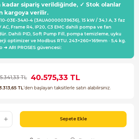
a kadar sipariş verildiğinde, ✓ Stok olanlar
n kargoya verilir.
0-03E-34A1-4 (3AUA0000039636), 15 kW / 34,1 A, 3 faz
AC, Frame R4, IP20, C3 EMC dahili pompa ve fan
ür. Dahili PID, Soft Pump Fill, pompa temizleme, uyku
rji optimizer ve Modbus RTU. 243×260×169mm · 5,4 kg.
go ➜ ARI PROSES güvencesi:
40.575,33 TL
5.341,33 TL
3.313,65 TL
’den başlayan taksitlerle satın alabilirsiniz.
Sepete Ekle