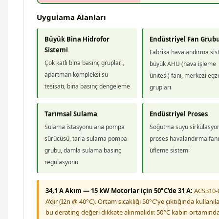
Uygulama Alanları
Büyük Bina Hidrofor
Endüstriyel Fan Grub
Sistemi
Fabrika havalandırma sis
Çok katlı bina basınç grupları,
büyük AHU (hava işleme
apartman kompleksi su
ünitesi) fanı, merkezi egz
tesisatı, bina basınç dengeleme
grupları
Tarımsal Sulama
Endüstriyel Proses
Sulama istasyonu ana pompa
Soğutma suyu sirkülasyo
sürücüsü, tarla sulama pompa
proses havalandırma fanı,
grubu, damla sulama basınç
üfleme sistemi
regülasyonu
34,1 A Akım — 15 kW Motorlar için 50°C'de 31 A:
ACS310-0
A'dır (I2n @ 40°C). Ortam sıcaklığı 50°C'ye çıktığında kullanıl
bu derating değeri dikkate alınmalıdır. 50°C kabin ortamında