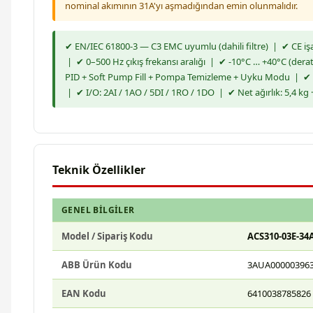
nominal akımının 31A'yı aşmadığından emin olunmalıdır.
✔ EN/IEC 61800-3 — C3 EMC uyumlu (dahili filtre) | ✔ CE işaret
| ✔ 0–500 Hz çıkış frekansı aralığı | ✔ -10°C … +40°C (derat
PID + Soft Pump Fill + Pompa Temizleme + Uyku Modu | ✔
| ✔ I/O: 2AI / 1AO / 5DI / 1RO / 1DO | ✔ Net ağırlık: 5,4 k
Teknik Özellikler
GENEL BILGILER
Model / Sipariş Kodu
ACS310-03E-34
ABB Ürün Kodu
3AUA00000396
EAN Kodu
6410038785826