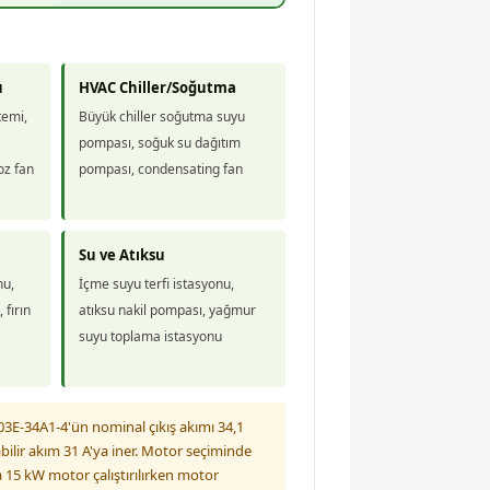
u
HVAC Chiller/Soğutma
temi,
Büyük chiller soğutma suyu
pompası, soğuk su dağıtım
oz fan
pompası, condensating fan
Su ve Atıksu
nu,
İçme suyu terfi istasyonu,
 fırın
atıksu nakil pompası, yağmur
suyu toplama istasyonu
3E-34A1-4'ün nominal çıkış akımı 34,1
abilir akım 31 A'ya iner. Motor seçiminde
 15 kW motor çalıştırılırken motor