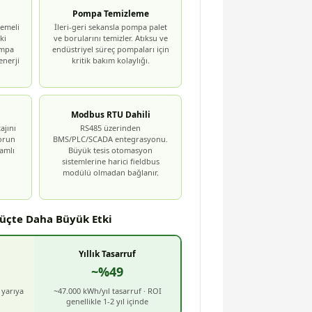
Pompa Temizleme
demeli
İleri-geri sekansla pompa palet
ki
ve borularını temizler. Atıksu ve
ompa
endüstriyel süreç pompaları için
enerji
kritik bakım kolaylığı.
Modbus RTU Dahili
ajını
RS485 üzerinden
torun
BMS/PLC/SCADA entegrasyonu.
lamlı
Büyük tesis otomasyon
sistemlerine harici fieldbus
modülü olmadan bağlanır.
Güçte Daha Büyük Etki
Yıllık Tasarruf
~%49
 yarıya
~47.000 kWh/yıl tasarruf · ROI
genellikle 1-2 yıl içinde