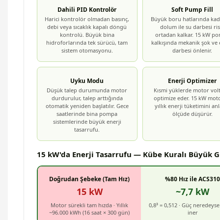
Dahili PID Kontrolör
Soft Pump Fill
Harici kontrolör olmadan basınç,
Büyük boru hatlarında ka
debi veya sıcaklık kapalı döngü
dolum ile su darbesi ris
kontrolü. Büyük bina
ortadan kalkar. 15 kW p
hidroforlarında tek sürücü, tam
kalkışında mekanik şok ve 
sistem otomasyonu.
darbesi önlenir.
Uyku Modu
Enerji Optimizer
Düşük talep durumunda motor
Kısmi yüklerde motor volt
durdurulur, talep arttığında
optimize eder. 15 kW mo
otomatik yeniden başlatılır. Gece
yıllık enerji tüketimini an
saatlerinde bina pompa
ölçüde düşürür.
sistemlerinde büyük enerji
tasarrufu.
15 kW'da Enerji Tasarrufu — Kübe Kuralı Büyük 
Doğrudan Şebeke (Tam Hız)
%80 Hız ile ACS310
15 kW
~7,7 kW
Motor sürekli tam hızda · Yıllık
0,8³ = 0,512 · Güç neredeyse
~96.000 kWh (16 saat × 300 gün)
iner