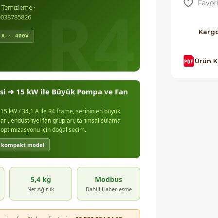
a Temizleme ·
0038785826
Karg
 A · 400V
Ürün 
si ➜ 15 kW ile Büyük Pompa ve Fan
15 kW / 34,1 A ile R4 frame, serinin en büyük
rı, endüstriyel fan grupları, tarımsal sulama
 optimizasyonu için doğal seçim.
lü kompakt model
5,4 kg
Modbus
Net Ağırlık
Dahili Haberleşme