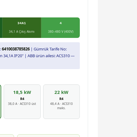
34A1
4
34,1 A Çıkış Akımı
380–480 V (400V)
:
6410038785826
| Gümrük Tarife No:
n 34,1A IP20" | ABB ürün ailesi: ACS310 —
18,5 kW
22 kW
R4
R4
38,0 A · ACS310 üst
48,4 A · ACS310
maks.