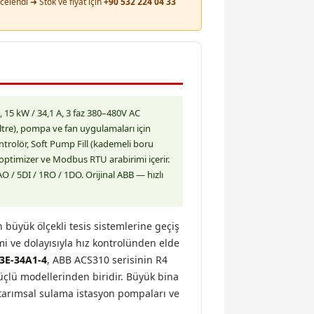
celendi ➜ Stok ve fiyat için
+90 532 224 04 33
15 kW / 34,1 A, 3 faz 380–480V AC
iltre), pompa ve fan uygulamaları için
trolör, Soft Pump Fill (kademeli boru
timizer ve Modbus RTU arabirimi içerir.
AO / 5DI / 1RO / 1DO. Orijinal ABB — hızlı
büyük ölçekli tesis sistemlerine geçiş
mi ve dolayısıyla hız kontrolünden elde
3E-34A1-4
, ABB ACS310 serisinin R4
çlü modellerinden biridir. Büyük bina
 tarımsal sulama istasyon pompaları ve