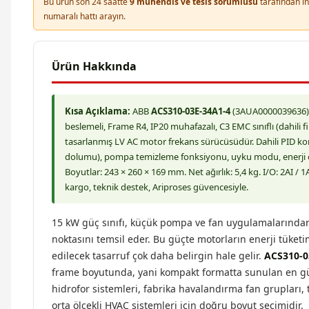
Bu ürün son 24 saatte
9 mühendis ve tesis sorumlusu
tarafından in
numaralı hattı arayın.
Ürün Hakkında
Kısa Açıklama:
ABB
ACS310-03E-34A1-4
(3AUA0000039636), 
beslemeli, Frame R4, IP20 muhafazalı, C3 EMC sınıflı (dahili f
tasarlanmış LV AC motor frekans sürücüsüdür. Dahili PID kon
dolumu), pompa temizleme fonksiyonu, uyku modu, enerji op
Boyutlar: 243 × 260 × 169 mm. Net ağırlık: 5,4 kg. I/O: 2AI / 1
kargo, teknik destek, Ariproses güvencesiyle.
15 kW güç sınıfı, küçük pompa ve fan uygulamalarından 
noktasını temsil eder. Bu güçte motorların enerji tüketi
edilecek tasarruf çok daha belirgin hale gelir.
ACS310-0
frame boyutunda, yani kompakt formatta sunulan en gü
hidrofor sistemleri, fabrika havalandırma fan grupları,
orta ölçekli HVAC sistemleri için doğru boyut seçimidir.