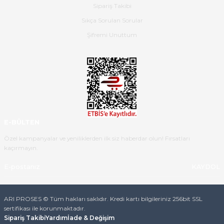
Sipariş Takibi
Sıkça Sorulan Sorular
Ürün iki gün içinde elime
ulaştı.Ürünün paketlenmesi
Şifremi Unuttum
gayet başarılı hasarsız bir şekilde
teslim aldım. Bu konudaki
hassasiyetleri ve Ürünün kalitesi
için teşekkür ederim
C... K... | 16/05/2026
Deneyimini Paylaş
Diğer yorumları göster
E-BÜLTEN
Özel kampanyalar ve yeniliklerden ilk siz haberdar olun! Fırsatları
kaçırmayın.
KAYDOL
ARI PROSES © Tüm hakları saklıdır. Kredi kartı bilgileriniz 256bit SSL
sertifikası ile korunmaktadır.
Sipariş Takibi
Yardım
İade & Değişim