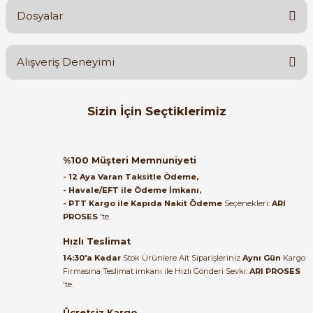
Dosyalar
Soru Sor
3M0SA3E-22SA40BT0 Teknik Çizimler :
Alışveriş Deneyimi
Orijinal kutusuyla ertesi gün
Sizin İçin Seçtiklerimiz
ulaştı elimize. Teşekkürler.
Tükendi
B... A... | 27/06/2026
OMEGA MOTOR
3MGS 225M4 / 45 kW 1500 rpm B35 IE3 Pik Gövde Omega Motor 
%100 Müşteri Memnuniyeti
Satıcı ilgili ve çok yardım severdi
- 12 Aya Varan Taksitle Ödeme,
bundan mehmet bey ilgi ve
- Havale/EFT ile Ödeme İmkanı,
alakası için teşekkür ederim
- PTT Kargo ile Kapıda Nakit Ödeme
Seçenekleri:
ARI
PROSES
'te.
119.180,68 TL
muhammed demirci |
22/06/2026
Hızlı Teslimat
14:30'a Kadar
Stok Ürünlere Ait Siparişleriniz
Aynı Gün
Kargo
Firmasına Teslimat imkanı ile Hızlı Gönderi Sevki:
ARI PROSES
Ürün elime eksiksiz ve hasarsız
'te.
ulaştı. Paketleme özenliydi,
alışveriş sürecinden memnun
Ücretsiz Kargo