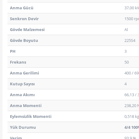
Anma Gücü
37,00 k
Senkron Devir
1500 r
Gövde Malzemesi
Al
Gövde Boyutu
225S4
PH
3
Frekans
50
Anma Gerilimi
400 / 69
Kutup Sayısı
4
Anma Akımı
66,13 / 3
Anma Momenti
238,20
Eylemsizlik Momenti
0,518 k
Yük Durumu
4/4 10
Verim
93,9 %