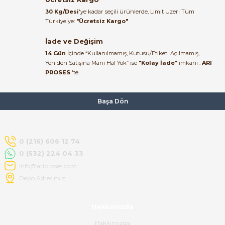
kaldım.
30 Kg/Desi
'ye kadar seçili ürünlerde, Limit Üzeri Tüm
Kemal Toktaş | 20/06/2026
Türkiye'ye:
"Ücretsiz Kargo"
İade ve Değişim
Alışveriş süreci de hızlı ve
14 Gün
İçinde “Kullanılmamış, Kutusu/Etiketi Açılmamış,
problemsiz geçti.
Yeniden Satışına Mani Hal Yok” ise
"Kolay İade"
imkanı :
ARI
PROSES
'te.
Kemal Toktaş | 20/06/2026
Havale ile odeme yaptim ve
Başa Dön
tedirgindim ama saticinin
sonrasindaki iletisim ve
bilgilendirmesinden cok
memnun kaldim. Kesinlikle
0 (216) 606 12 74
tavsiye ederim.
0 (532) 224 04 33
mehidin tahsin | 20/06/2026
info@ariproses.com
Depo Adresimiz
Paketleme çok profesyonelce
yapılmıştı ürün siparişinden
Hakkımızda
bana ulaşımına kadar ilgi ve
alakaları üst düzeydi itina ile
Hakkımızda