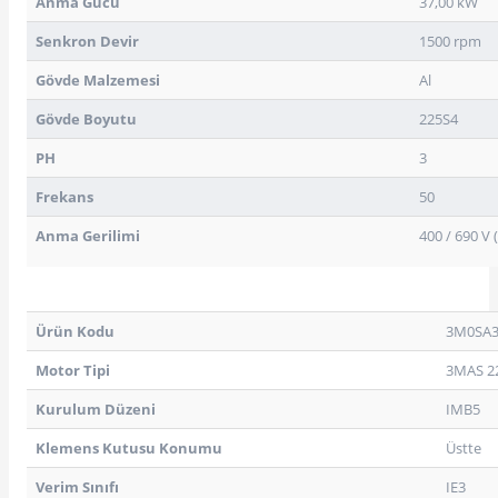
Anma Gücü
37,00 kW
Senkron Devir
1500 rpm
Gövde Malzemesi
Al
Gövde Boyutu
225S4
e Pako Şalterler
PH
3
Frekans
50
Anma Gerilimi
400 / 690 V 
Ürün Kodu
3M0SA3
Motor Tipi
3MAS 2
Kurulum Düzeni
IMB5
Klemens Kutusu Konumu
Üstte
Verim Sınıfı
IE3