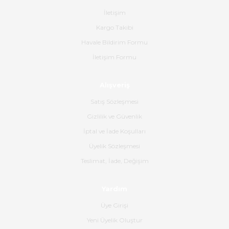
tavsiye ederim
İletişim
Ahmet Çağın | 20/06/2026
Kargo Takibi
Havale Bildirim Formu
Ürün sorunsuz ulaştı havalı
İletişim Formu
poşetlerle gönderim yapıyorlar.
Ürünün kodu XDR-240e-24 yeni
ürün geliyor.
Alışveriş
B... K... | 16/06/2026
Satış Sözleşmesi
Gizlilik ve Güvenlik
Gerçekten harika ve etkileyici
İptal ve İade Koşulları
olmuş, tam istediğim gibi. Ayrıca
satış personeline de güzel ve
Üyelik Sözleşmesi
nazik ilgisi için teşekkür ederim.
Teslimat, İade, Değişim
Dima Kulalac | 18/05/2026
Yardım
Hızlı bir şekilde elimize ulaştı
Üye Girişi
güzel paketlenmişti
Yeni Üyelik Oluştur
B... K... | 16/05/2026