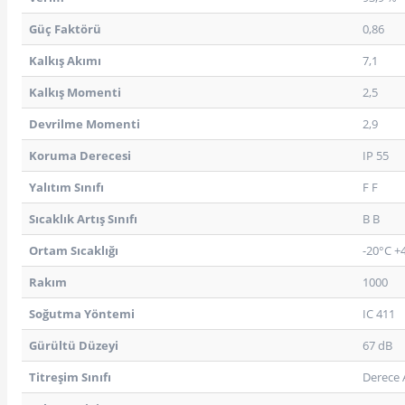
Güç Faktörü
0,86
Kalkış Akımı
7,1
Kalkış Momenti
2,5
Devrilme Momenti
2,9
Koruma Derecesi
IP 55
Yalıtım Sınıfı
F F
Sıcaklık Artış Sınıfı
B B
Ortam Sıcaklığı
-20°C +
Rakım
1000
Soğutma Yöntemi
IC 411
Gürültü Düzeyi
67 dB
Titreşim Sınıfı
Derece 