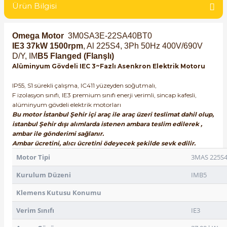
Ürün Bilgisi
SIMATIC SAFETY
Kaynakları - UPS
SIMATIC TIA PORTAL HMI Yazılımları
Omega Motor
3M0SA3E-22SA40BT0
IE3 37kW 1500rpm
, Al 225S4, 3Ph 50Hz 400V/690V
re Kesiciler
D/Y, IM
B5 Flanged (Flanşlı)
SIMATIC Yazılım Paketleri
Alüminyum Gövdeli IEC 3~Fazlı Asenkron Elektrik Motoru
SIMOTION Hareket Kontrol Üniteleri
IP55, S1 sürekli çalışma, IC411 yüzeyden soğutmalı,
F izolasyon sınıfı, IE3 premium sınıfı enerji verimli, sincap kafesli,
alterleri
alüminyum gövdeli elektrik motorları
SIRIUS SAFETY
Bu motor İstanbul Şehir içi araç ile araç üzeri teslimat dahil olup,
er Şalterleri
istanbul Şehir dışı alımlarda istenen ambara teslim edilerek ,
WinCC Unified Runtime Yazılımları
ambar ile gönderimi sağlanır.
Ambar ücretini, alıcı ücretini ödeyecek şekilde sevk edilir.
Motor Tipi
3MAS 225S
ler
Kurulum Düzeni
IMB5
Klemens Kutusu Konumu
ı
Verim Sınıfı
IE3
umuşak Yol Vericiler