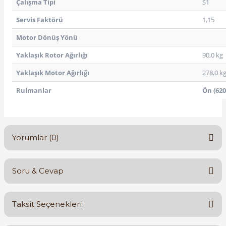
Çalışma Tipi
S1
Servis Faktörü
1,15
Motor Dönüş Yönü
Yaklaşık Rotor Ağırlığı
90,0 kg
Yaklaşık Motor Ağırlığı
278,0 k
Rulmanlar
Ön (62
Yorumlar (0)
Soru & Cevap
Bu ürüne ilk yorumu siz yapın!
Taksit Seçenekleri
Yorum Yaz
Ürün hakkında henüz soru sorulmamış.