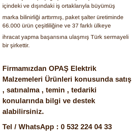
içindeki ve dışındaki iş ortaklarıyla büyümüş
ri ve Transmitterleri
ACS580
SIMATIC Endüstriyel Panel PC'ler
Sinamics S120 Modüler Sürücü Sistemi
marka bilinirliği arttırmış, paket şalter üretiminde
ACS880
SIMATIC ET200 Dağıtılmış Giriş-Çkış
66.000 ürün çeşitliliğine ve 37 farklı ülkeye
e Ölçüm Cihazları
Sinamics S210 Servo Sürücü Sistemi
ihracat yapma başarısına ulaşmış Türk sermayeli
 Seviye
SIMATIC ET200SP Open Controller
ji Sayaçları
Sinamics V20 Hız Kontrol Cihazları
bir şirkettir.
ye
SIMATIC ExProof Panel PC'ler ve Thin C
ve Prizler
Sinamics V90 Servo Sürücü Sistemi
SIMATIC HMI Operatör Paneller
Firmamızdan OPAŞ Elektrik
eri
Malzemeleri Ürünleri konusunda satış
SIMATIC S7-1200
 (Power Supply)
, satınalma , temin , tedariki
SIMATIC S7-1500
konularında bilgi ve destek
SIMATIC S7-300
alabilirsiniz.
 Taşıma Sistemleri - Spiral , Boru ,
SIMATIC S7-400
Tel / WhatsApp : 0 532 224 04 33
ma Rölesi, Cihazları ve Anahtarları