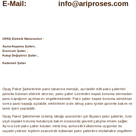
E-Mail:
info@ariproses.com
SIMATIC SAFETY
Kaynakları - UPS
SIMATIC TIA PORTAL HMI Yazılımları
re Kesiciler
SIMATIC Yazılım Paketleri
OPAŞ Elektrik Malzemeleri :
Açma-Kapama Şalteri,
SIMOTION Hareket Kontrol Üniteleri
Enversör Şalter ,
Kutup Değiştirici Şalter ,
alterleri
Kademeli Şalter
SIRIUS SAFETY
er Şalterleri
WinCC Unified Runtime Yazılımları
Opaş Paket Şalterlerinin pano tabanına montajlı, ayrılabilir milli pako şalterleri
panoda bulunan elektrik devresi, pako şalter üzerinden kapalı konuma alınmadan
pano kapağının açılmasını engellemektedir. Pako şalter kapalı konuma alındıktan
ler
sonra pano kapağı açılabilir, elektrikten izole olmuş pano içinde güvenle bakım ve
tamir işleri yapılabilir.
Opaş Paket Şalterlerinin üretmiş olduğu asansörler için Bypass pako şalterler, özel
ı
yaylı-kapaklı koruma kutularıyla bakım esnasında güvenli çalışma ortamı sağlar.
Ayrıca özel pako şalter kutuları minik boy asma kilit kullanımına uygundur bu
sayade yetkisiz kişilerin asansörde kullanılan pako şalterlere müdahalesi engellenir.
umuşak Yol Vericiler