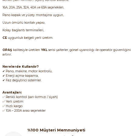
16A, 20A, 25A, 32A, 40A ve 63A seçenekleri,
Pano kapak ve yüzey montajına uygun,
Uzun ömürlü kontak yapısı,
Kolay bağlantı terminalleri,
CE
uygunluk belgeli yerli üretim.
OPAŞ
kalitesiyle üretilen
YKL
serisi şalterler, görsel uyarıcılığı ile operatör güvenliğini
artırır.
Nerelerde Kullanılır?
✔ Pano, makine, motor kontrolü,
✔ Enerji açma-kapama,
✔ Faz değiştirici sistemler.
Avantajları:
✅ Renkli kontrol (sarı-kırmızı / siyah)
✅ Yerli üretim
✅ Hızlı kargo
✅ 10A – 200A arası seçenekler
%100 Müşteri Memnuniyeti