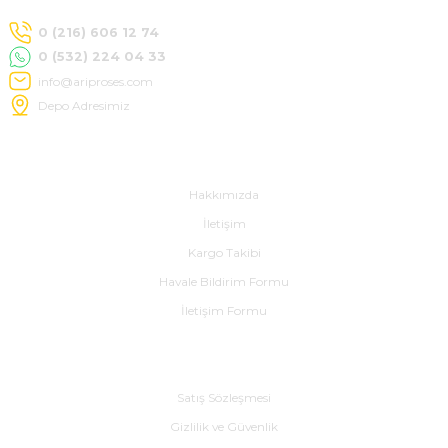
0 (216) 606 12 74
0 (532) 224 04 33
info@ariproses.com
Depo Adresimiz
Hakkımızda
Hakkımızda
İletişim
Kargo Takibi
Havale Bildirim Formu
İletişim Formu
Alışveriş
Satış Sözleşmesi
Gizlilik ve Güvenlik