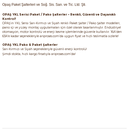
Opaş Paket Şalterleri ve Soğ. Sis. San. ve Tic. Ltd. Şti.
OPAŞ YKL Serisi Paket / Pako Şalterler – Renkli, Güvenli ve Dayanıklı
Kontrol!
OPAŞ’ın YKL Serisi Sarı-Kırmızı ve Siyah renkli Paket Şalter / Pako Şalter modelleri;
pano içi ve yüzey montaj uygulamaları için özel olarak tasarlanmıştır. Endüstriyel
otomasyon, motor kontrolü ve enerji kesme işlemlerinde güvenle kullanılır. 16A'den
63A'e kadar seçenekleriyle ariproses.com’da uygun fiyat ve hızlı teslimatla sizlerle!
e Pako Şalterler
OPAŞ YKL Pako & Paket Şalterler
Sarı-Kırmızı ve Siyah seçenekleriyle güvenli enerji kontrolü!
Şimdi stokta, hızlı kargo fırsatıyla ariproses.com’da!