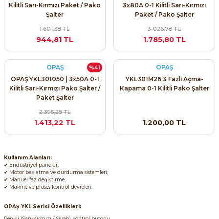
Kilitli Sarı-Kırmızı Paket / Pako
3x80A 0-1 Kilitli Sarı-Kırmızı
Şalter
Paket / Pako Şalter
1.601,38 TL
3.026,78 TL
944,81 TL
1.785,80 TL
OPAŞ
OPAŞ
%41
OPAŞ YKL301050 | 3x50A 0-1
YKL301M26 3 Fazlı Açma-
Kilitli Sarı-Kırmızı Pako Şalter /
Kapama 0-1 Kilitli Pako Şalter
Paket Şalter
2.395,28 TL
1.413,22 TL
1.200,00 TL
Kullanım Alanları:
✔ Endüstriyel panolar,
✔ Motor başlatma ve durdurma sistemleri,
✔ Manuel faz değiştirme,
✔ Makine ve proses kontrol devreleri.
OPAŞ YKL Serisi Özellikleri:
Renkli (Sarı-Kırmızı / Siyah) kontrol butonu,