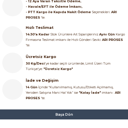
- 12 Aya Varan Taksitle Ödeme,
- Havale/EFT ile Ödeme İmkanı,
- PTT Kargo ile Kapıda Nakit Ödeme
Seçenekleri:
ARI
PROSES
'te.
Hızlı Teslimat
14:30'a Kadar
Stok Ürünlere Ait Siparişleriniz
Aynı Gün
Kargo
Firmasına Teslimat imkanı ile Hızlı Gönderi Sevki:
ARI PROSES
'te.
Ücretsiz Kargo
30 Kg/Desi
'ye kadar seçili ürünlerde, Limit Üzeri Tüm
Türkiye'ye:
"Ücretsiz Kargo"
İade ve Değişim
14 Gün
İçinde “Kullanılmamış, Kutusu/Etiketi Açılmamış,
Yeniden Satışına Mani Hal Yok” ise
"Kolay İade"
imkanı :
ARI
PROSES
'te.
Başa Dön