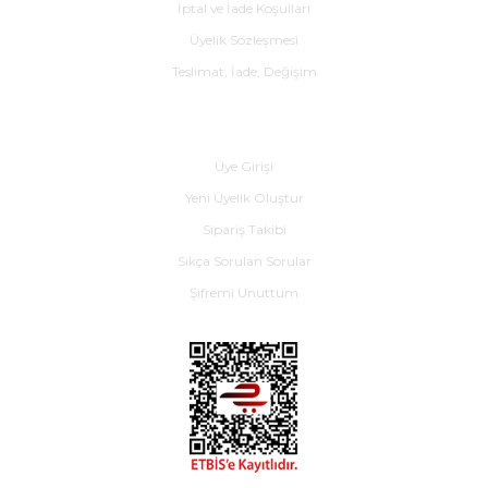
İptal ve İade Koşulları
Üyelik Sözleşmesi
Teslimat, İade, Değişim
Yardım
Üye Girişi
Yeni Üyelik Oluştur
Sipariş Takibi
Sıkça Sorulan Sorular
Şifremi Unuttum
E-BÜLTEN