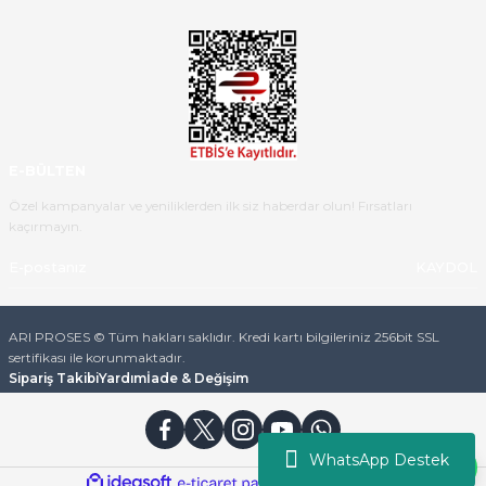
teslim aldım. Bu konudaki
hassasiyetleri ve Ürünün kalitesi
için teşekkür ederim
C... K... | 16/05/2026
Deneyimini Paylaş
Diğer yorumları göster
E-BÜLTEN
Özel kampanyalar ve yeniliklerden ilk siz haberdar olun! Fırsatları
kaçırmayın.
KAYDOL
ARI PROSES © Tüm hakları saklıdır. Kredi kartı bilgileriniz 256bit SSL
sertifikası ile korunmaktadır.
Sipariş Takibi
Yardım
İade & Değişim
WhatsApp Destek
ideasoft
ile
e-