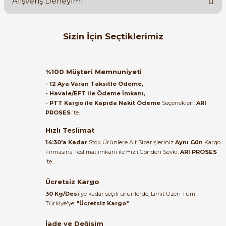
Alışveriş Deneyimi
Soru Sor
Orijinal kutusuyla ertesi gün
Sizin İçin Seçtiklerimiz
ulaştı elimize. Teşekkürler.
B... A... | 27/06/2026
SIEMENS
Yeni
%64
e Pako Şalterler
Siemens 3LD2103-0TK53 | SENTRON Ana/Acil Stop Şalteri
%100 Müşteri Memnuniyeti
Satıcı ilgili ve çok yardım severdi
- 12 Aya Varan Taksitle Ödeme,
bundan mehmet bey ilgi ve
- Havale/EFT ile Ödeme İmkanı,
alakası için teşekkür ederim
- PTT Kargo ile Kapıda Nakit Ödeme
Seçenekleri:
ARI
3.150,00 TL
PROSES
'te.
1.149,75 TL
muhammed demirci |
22/06/2026
Hızlı Teslimat
METOP
14:30'a Kadar
Stok Ürünlere Ait Siparişleriniz
Aynı Gün
Kargo
METOP MT082-080 3x80A Pako Şalter 3 Faz Aç Kapa Kilitli Emniyet Ş
Firmasına Teslimat imkanı ile Hızlı Gönderi Sevki:
ARI PROSES
Ürün elime eksiksiz ve hasarsız
'te.
ulaştı. Paketleme özenliydi,
alışveriş sürecinden memnun
Ücretsiz Kargo
1.605,60 TL
kaldım.
1.284,48 TL
30 Kg/Desi
'ye kadar seçili ürünlerde, Limit Üzeri Tüm
Kemal Toktaş | 20/06/2026
Türkiye'ye:
"Ücretsiz Kargo"
İade ve Değişim