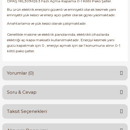
OPAŞ YKL301M26 3 Fazlı Açma-Kapama 0-1 Kilitli Pako Şalter.
SIMATIC SAFETY
Bu ürün elektrik enerjisini güvenli ve emniyetli olarak kesmek yani
Kaynakları - UPS
emniyetli yük kesici ve enerji açıcı şalter olarak gçrev yaomaktadır.
SIMATIC TIA PORTAL HMI Yazılımları
Anahtarlama ve yük kesici olarak çalışmaktadır.
re Kesiciler
SIMATIC Yazılım Paketleri
Genellikle makine ve elektrik panolarında, elektrikli cihazlarda
elektriği aç-kapa maksatlı kullanılmaktadır. Enerjiyi kesmek yani
gücü kapatmak için 0 , enerjiyi açmak için ise 1 konumuna alınır.0-1
SIMOTION Hareket Kontrol Üniteleri
kilitli pako şalter.
alterleri
SIRIUS SAFETY
er Şalterleri
Yorumlar (0)
WinCC Unified Runtime Yazılımları
Soru & Cevap
Bu ürüne ilk yorumu siz yapın!
ler
Taksit Seçenekleri
ı
Yorum Yaz
Ürün hakkında henüz soru sorulmamış.
umuşak Yol Vericiler