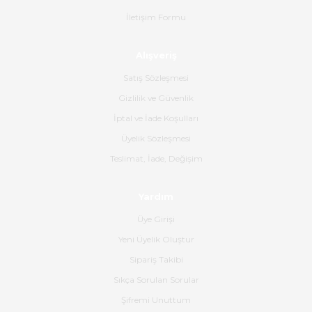
Ürün sorunsuz ulaştı havalı
İletişim Formu
poşetlerle gönderim yapıyorlar.
Ürünün kodu XDR-240e-24 yeni
ürün geliyor.
Alışveriş
B... K... | 16/06/2026
Satış Sözleşmesi
Gizlilik ve Güvenlik
Gerçekten harika ve etkileyici
İptal ve İade Koşulları
olmuş, tam istediğim gibi. Ayrıca
satış personeline de güzel ve
Üyelik Sözleşmesi
nazik ilgisi için teşekkür ederim.
Teslimat, İade, Değişim
Dima Kulalac | 18/05/2026
Yardım
Hızlı bir şekilde elimize ulaştı
Üye Girişi
güzel paketlenmişti
Yeni Üyelik Oluştur
B... K... | 16/05/2026
Sipariş Takibi
Sıkça Sorulan Sorular
Ürün iki gün içinde elime
ulaştı.Ürünün paketlenmesi
Şifremi Unuttum
gayet başarılı hasarsız bir şekilde