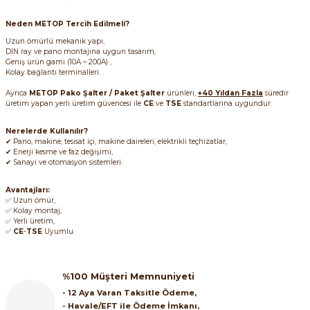
SIMATIC SAFETY
Neden METOP Tercih Edilmeli?
Kaynakları - UPS
Uzun ömürlü mekanik yapı,
SIMATIC TIA PORTAL HMI Yazılımları
DIN ray ve pano montajına uygun tasarım,
Geniş ürün gamı (10A – 200A) ,
re Kesiciler
Kolay bağlantı terminalleri.
SIMATIC Yazılım Paketleri
Ayrıca
METOP Pako Şalter / Paket Şalter
ürünleri,
+40 Yıldan Fazla
süredir
üretim yapan yerli üretim güvencesi ile
CE
ve
TSE
standartlarına uygundur.
SIMOTION Hareket Kontrol Üniteleri
Nerelerde Kullanılır?
alterleri
✔ Pano, makine, tesisat içi, makine daireleri, elektrikli teçhizatlar,
SIRIUS SAFETY
✔ Enerji kesme ve faz değişimi,
✔ Sanayi ve otomasyon sistemleri.
er Şalterleri
WinCC Unified Runtime Yazılımları
Avantajları:
✅ Uzun ömür,
✅ Kolay montaj,
✅ Yerli üretim,
✅
CE
-
TSE
Uyumlu.
ler
ı
%100 Müşteri Memnuniyeti
- 12 Aya Varan Taksitle Ödeme,
umuşak Yol Vericiler
- Havale/EFT ile Ödeme İmkanı,