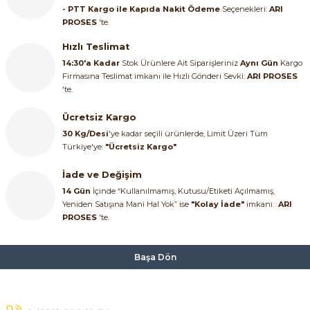
- PTT Kargo ile Kapıda Nakit Ödeme
Seçenekleri:
ARI
PROSES
'te.
Hızlı Teslimat
14:30'a Kadar
Stok Ürünlere Ait Siparişleriniz
Aynı Gün
Kargo
Firmasına Teslimat imkanı ile Hızlı Gönderi Sevki:
ARI PROSES
'te.
e Pako Şalterler
Ücretsiz Kargo
30 Kg/Desi
'ye kadar seçili ürünlerde, Limit Üzeri Tüm
Türkiye'ye:
"Ücretsiz Kargo"
İade ve Değişim
14 Gün
İçinde “Kullanılmamış, Kutusu/Etiketi Açılmamış,
Yeniden Satışına Mani Hal Yok” ise
"Kolay İade"
imkanı :
ARI
PROSES
'te.
Başa Dön