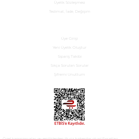
Üyelik Sözleşmesi
Teslimat, İade, Değişim
Yardım
Üye Girişi
Yeni Üyelik Oluştur
Sipariş Takibi
Sıkça Sorulan Sorular
Şifremi Unuttum
E-BÜLTEN
Özel kampanyalar ve yeniliklerden ilk siz haberdar olun! Fırsatları