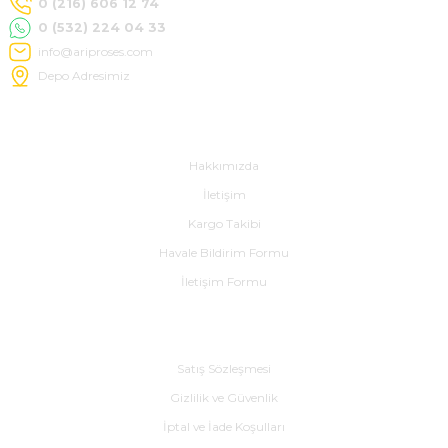
0 (216) 606 12 74
0 (532) 224 04 33
info@ariproses.com
Depo Adresimiz
Hakkımızda
Hakkımızda
İletişim
Kargo Takibi
Havale Bildirim Formu
İletişim Formu
Alışveriş
Satış Sözleşmesi
Gizlilik ve Güvenlik
İptal ve İade Koşulları