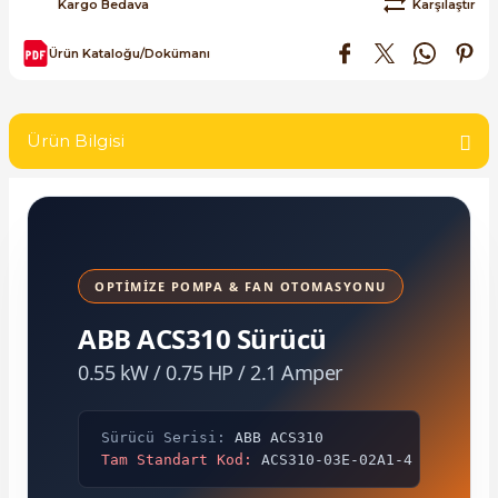
Kargo Bedava
Karşılaştır
SIMATIC SAFETY
Ürün Kataloğu/Dokümanı
Kaynakları - UPS
SIMATIC TIA PORTAL HMI Yazılımları
re Kesiciler
SIMATIC Yazılım Paketleri
Ürün Bilgisi
SIMOTION Hareket Kontrol Üniteleri
alterleri
SIRIUS SAFETY
er Şalterleri
OPTİMİZE POMPA & FAN OTOMASYONU
WinCC Unified Runtime Yazılımları
ABB ACS310 Sürücü
0.55 kW / 0.75 HP / 2.1 Amper
ler
ı
Sürücü Serisi:
ABB ACS310
Tam Standart Kod:
ACS310-03E-02A1-4
umuşak Yol Vericiler