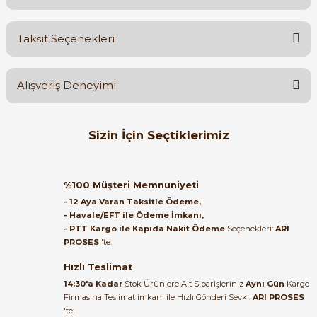
Bu ürüne ilk yorumu siz yapın!
Taksit Seçenekleri
Yorum Yaz
Ürün hakkında henüz soru sorulmamış.
Alışveriş Deneyimi
Soru Sor
Orijinal kutusuyla ertesi gün
Sizin İçin Seçtiklerimiz
ulaştı elimize. Teşekkürler.
B... A... | 27/06/2026
ABB
%70
ABB ACS310-03E-34A1-4 | 15 kW / 34,1 A Pompa Fan Sürücüsü
%100 Müşteri Memnuniyeti
Satıcı ilgili ve çok yardım severdi
- 12 Aya Varan Taksitle Ödeme,
bundan mehmet bey ilgi ve
- Havale/EFT ile Ödeme İmkanı,
alakası için teşekkür ederim
- PTT Kargo ile Kapıda Nakit Ödeme
Seçenekleri:
ARI
135.278,11 TL
PROSES
'te.
40.556,38 TL
muhammed demirci |
22/06/2026
Hızlı Teslimat
ABB
%69
14:30'a Kadar
Stok Ürünlere Ait Siparişleriniz
Aynı Gün
Kargo
ABB ACS310-03E-02A6-4 | 0,75 kW AC Motor Sürücü
Firmasına Teslimat imkanı ile Hızlı Gönderi Sevki:
ARI PROSES
Ürün elime eksiksiz ve hasarsız
'te.