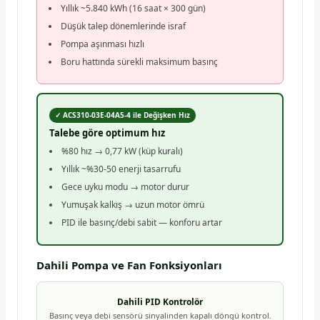
Yıllık ~5.840 kWh (16 saat × 300 gün)
Düşük talep dönemlerinde israf
Pompa aşınması hızlı
Boru hattında sürekli maksimum basınç
✓ ACS310-03E-04A5-4 ile Değişken Hız
Talebe göre optimum hız
%80 hız → 0,77 kW (küp kuralı)
Yıllık ~%30-50 enerji tasarrufu
Gece uyku modu → motor durur
Yumuşak kalkış → uzun motor ömrü
PID ile basınç/debi sabit — konforu artar
Dahili Pompa ve Fan Fonksiyonları
Dahili PID Kontrolör
Basınç veya debi sensörü sinyalinden kapalı döngü kontrol.