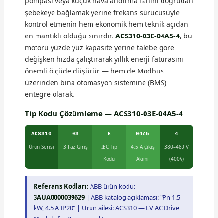
pompası veya küçük havalandırma fanını doğrudan
şebekeye bağlamak yerine frekans sürücüsüyle
kontrol etmenin hem ekonomik hem teknik açıdan
en mantıklı olduğu sınırdır.
ACS310-03E-04A5-4
, bu
motoru yüzde yüz kapasite yerine talebe göre
değişken hızda çalıştırarak yıllık enerji faturasını
önemli ölçüde düşürür — hem de Modbus
üzerinden bina otomasyon sistemine (BMS)
entegre olarak.
Tip Kodu Çözümleme — ACS310-03E-04A5-4
ACS310
03
E
04A5
4
Ürün Serisi
3 Faz Giriş
IEC Tip
4,5 A Çıkış
380–480 V
Kodu
Akımı
(400V)
Referans Kodları:
ABB ürün kodu:
3AUA0000039629
| ABB katalog açıklaması: "Pn 1.5
kW, 4.5 A IP20" | Ürün ailesi: ACS310 — LV AC Drive