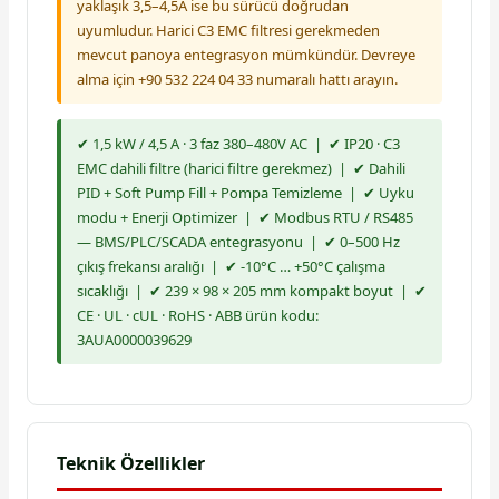
yaklaşık 3,5–4,5A ise bu sürücü doğrudan
uyumludur. Harici C3 EMC filtresi gerekmeden
mevcut panoya entegrasyon mümkündür. Devreye
alma için +90 532 224 04 33 numaralı hattı arayın.
✔ 1,5 kW / 4,5 A · 3 faz 380–480V AC | ✔ IP20 · C3
EMC dahili filtre (harici filtre gerekmez) | ✔ Dahili
PID + Soft Pump Fill + Pompa Temizleme | ✔ Uyku
modu + Enerji Optimizer | ✔ Modbus RTU / RS485
— BMS/PLC/SCADA entegrasyonu | ✔ 0–500 Hz
çıkış frekansı aralığı | ✔ -10°C … +50°C çalışma
sıcaklığı | ✔ 239 × 98 × 205 mm kompakt boyut | ✔
CE · UL · cUL · RoHS · ABB ürün kodu:
3AUA0000039629
Teknik Özellikler