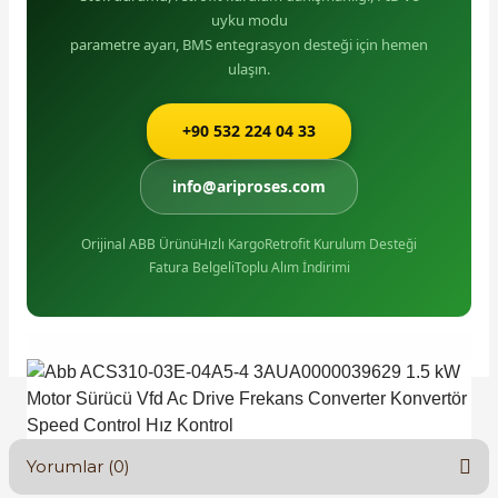
uyku modu
parametre ayarı, BMS entegrasyon desteği için hemen
ulaşın.
+90 532 224 04 33
info@ariproses.com
Orijinal ABB Ürünü
Hızlı Kargo
Retrofit Kurulum Desteği
Fatura Belgeli
Toplu Alım İndirimi
Yorumlar (0)