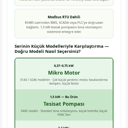
Modbus RTU Dahili
RS485 üzerinden BMS, SCADA veya PLC'ye doğrudan
bağlantı. 1,5 kW tesisat pompasını bina otomasyon
sistemine entegre eder.
Serinin Küçük Modelleriyle Karşılaştırma —
Doğru Modeli Nasıl Seçersiniz?
0,37–0,75 kW
Mikro Motor
01A3 / 02A6 modeller · Çok küçük yardımcı motor, havalandırma
damperi, küçük fanlar
1,5 kW — Bu Ürün
Tesisat Pompası
04A5 modeli · Standart bina sirkülasyonu, küçük hidrofor, küçük
HVAC fanı
2,2 kW+