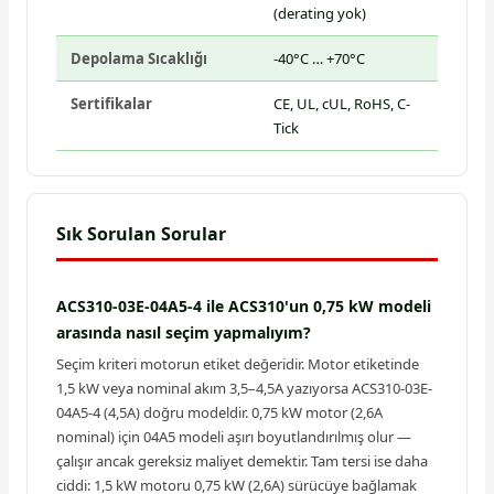
(derating yok)
Depolama Sıcaklığı
-40°C … +70°C
Sertifikalar
CE, UL, cUL, RoHS, C-
Tick
Sık Sorulan Sorular
ACS310-03E-04A5-4 ile ACS310'un 0,75 kW modeli
arasında nasıl seçim yapmalıyım?
Seçim kriteri motorun etiket değeridir. Motor etiketinde
1,5 kW veya nominal akım 3,5–4,5A yazıyorsa ACS310-03E-
04A5-4 (4,5A) doğru modeldir. 0,75 kW motor (2,6A
nominal) için 04A5 modeli aşırı boyutlandırılmış olur —
çalışır ancak gereksiz maliyet demektir. Tam tersi ise daha
ciddi: 1,5 kW motoru 0,75 kW (2,6A) sürücüye bağlamak