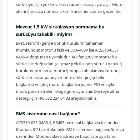
sürücüyü aşırı yükler ve kısa sürede arızaya yol açar. Motor
akımı ≤ sürücü nominal akımı kuralı her zaman geçerlidir.
Mevcut 1,5 kW sirkülasyon pompama bu
sürücüyü takabilir miyim?
Evet, retrofit (geriye dönük kurulum) tamamen
mümkündür. Motor 3 fazlı ve 380–480V ise ACS310-03E-
04A5-4 doğrudan uyumludur. Tek faz 220V motorlar bu
sürücü ile doğrudan çalışmaz (tek faz giriş sürücü gerekir).
Kurulumda: mevcut motor/pompa kablolaması korunur,
sürücü mevcut panoya monte edilir, giriş şebeke
bağlantısı ve çıkış motor bağlantısı yapılır, PID ve uyku
modu parametreleri isteğe göre ayarlanır. Devreye alma
desteği için +90 532 224 04 33 arayabilirsiniz.
BMS sistemine nasıl bağlanır?
ACS310-03E-04A5-4, RS485 terminal bağlantısı üzerinden
Modbus RTU protokolüyle BMS sistemine bağlanır. Sürücü
üzerinden Modbus slave adresi ve baud rate ayarlanır.