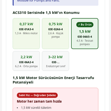
Module for Pumps and Fans.
ACS310 Serisinde 1,5 kW'ın Konumu
0,37 kW
0,75 kW
✓ Bu Ürün
03E-01A3-4
03E-02A6-4
1,5 kW
1,3 A · Mikro motor
2,6 A · Küçük
03E-04A5-4
pompa
4,5 A · Tesisat
pompası
2,2 kW
3–22 kW
03E-06A2-4
03E-...
6,2 A · Orta pompa
Endüstriyel sınıf
1,5 kW Motor Sürücüsünün Enerji Tasarrufu
Potansiyeli
Sabit Hız — Doğrudan Şebeke
Motor her zaman tam hızda
1,5 kW sürekli tüketim