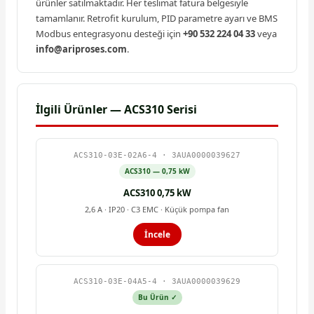
ürünler satılmaktadır. Her teslimat fatura belgesiyle
tamamlanır. Retrofit kurulum, PID parametre ayarı ve BMS
Modbus entegrasyonu desteği için
+90 532 224 04 33
veya
info@ariproses.com
.
İlgili Ürünler — ACS310 Serisi
ACS310-03E-02A6-4 · 3AUA0000039627
ACS310 — 0,75 kW
ACS310 0,75 kW
2,6 A · IP20 · C3 EMC · Küçük pompa fan
İncele
ACS310-03E-04A5-4 · 3AUA0000039629
Bu Ürün ✓