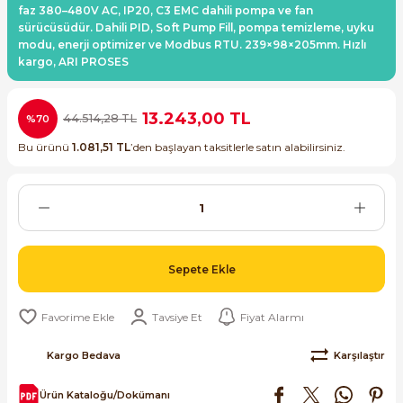
faz 380–480V AC, IP20, C3 EMC dahili pompa ve fan
ri ve Transmitterleri
ACS580
SIMATIC Endüstriyel Panel PC'ler
sürücüsüdür. Dahili PID, Soft Pump Fill, pompa temizleme, uyku
Sinamics S120 Modüler Sürücü Sistemi
modu, enerji optimizer ve Modbus RTU. 239×98×205mm. Hızlı
kargo, ARI PROSES
ACS880
SIMATIC ET200 Dağıtılmış Giriş-Çkış
e Ölçüm Cihazları
Sinamics S210 Servo Sürücü Sistemi
 Seviye
SIMATIC ET200SP Open Controller
13.243,00 TL
44.514,28 TL
%70
ji Sayaçları
Sinamics V20 Hız Kontrol Cihazları
Bu ürünü
1.081,51 TL
’den başlayan taksitlerle satın alabilirsiniz.
ye
SIMATIC ExProof Panel PC'ler ve Thin C
ve Prizler
Sinamics V90 Servo Sürücü Sistemi
SIMATIC HMI Operatör Paneller
eri
SIMATIC S7-1200
 (Power Supply)
Sepete Ekle
SIMATIC S7-1500
Tavsiye Et
Fiyat Alarmı
SIMATIC S7-300
 Taşıma Sistemleri - Spiral , Boru ,
Kargo Bedava
Karşılaştır
SIMATIC S7-400
Ürün Kataloğu/Dokümanı
ma Rölesi, Cihazları ve Anahtarları