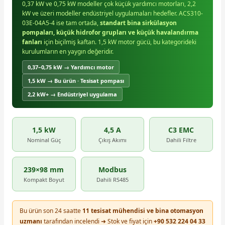
0,37 kW ve 0,75 kW modeller çok küçük yardımcı motorları, 2,2
kW ve üzeri modeller endüstriyel uygulamaları hedefler. ACS310-
03E-04A5-4 ise tam ortada,
standart bina sirkülasyon
pompaları, küçük hidrofor grupları ve küçük havalandırma
fanları
için biçilmiş kaftan. 1,5 kW motor gücü, bu kategorideki
kurulumların en yaygın değeridir.
0,37–0,75 kW → Yardımcı motor
1,5 kW → Bu ürün · Tesisat pompası
2,2 kW+ → Endüstriyel uygulama
1,5 kW
4,5 A
C3 EMC
Nominal Güç
Çıkış Akımı
Dahili Filtre
239×98 mm
Modbus
Kompakt Boyut
Dahili RS485
Bu ürün son 24 saatte
11 tesisat mühendisi ve bina otomasyon
uzmanı
tarafından incelendi ➜ Stok ve fiyat için
+90 532 224 04 33