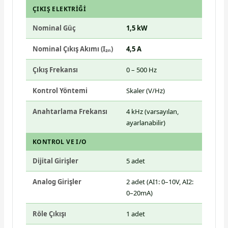
ÇIKIŞ ELEKTRIĞI
Nominal Güç
1,5 kW
Nominal Çıkış Akımı (I₂ₙ)
4,5 A
Çıkış Frekansı
0 – 500 Hz
Kontrol Yöntemi
Skaler (V/Hz)
Anahtarlama Frekansı
4 kHz (varsayılan,
ayarlanabilir)
KONTROL VE I/O
Dijital Girişler
5 adet
Analog Girişler
2 adet (AI1: 0–10V, AI2:
0–20mA)
Röle Çıkışı
1 adet