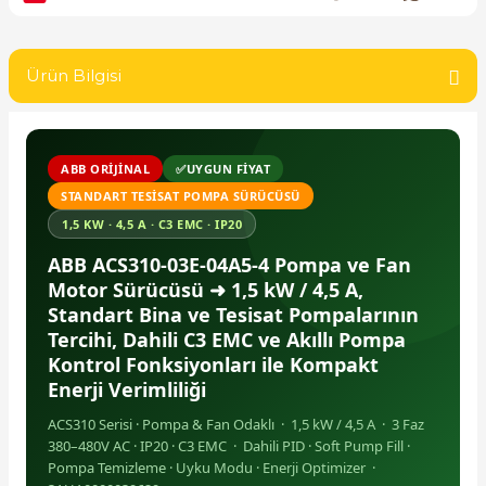
SIMATIC SAFETY
Kaynakları - UPS
SIMATIC TIA PORTAL HMI Yazılımları
Ürün Bilgisi
re Kesiciler
SIMATIC Yazılım Paketleri
ABB ORIJINAL
✅UYGUN FIYAT
SIMOTION Hareket Kontrol Üniteleri
STANDART TESISAT POMPA SÜRÜCÜSÜ
alterleri
1,5 KW · 4,5 A · C3 EMC · IP20
SIRIUS SAFETY
ABB ACS310-03E-04A5-4 Pompa ve Fan
er Şalterleri
WinCC Unified Runtime Yazılımları
Motor Sürücüsü ➜ 1,5 kW / 4,5 A,
Standart Bina ve Tesisat Pompalarının
Tercihi, Dahili C3 EMC ve Akıllı Pompa
Kontrol Fonksiyonları ile Kompakt
ler
Enerji Verimliliği
ACS310 Serisi · Pompa & Fan Odaklı · 1,5 kW / 4,5 A · 3 Faz
ı
380–480V AC · IP20 · C3 EMC · Dahili PID · Soft Pump Fill ·
Pompa Temizleme · Uyku Modu · Enerji Optimizer ·
umuşak Yol Vericiler