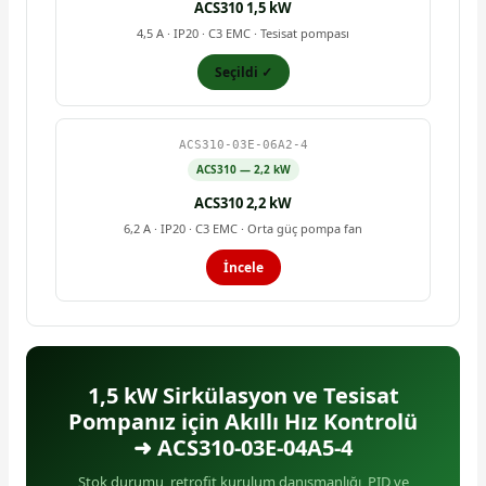
ACS310 1,5 kW
4,5 A · IP20 · C3 EMC · Tesisat pompası
Seçildi ✓
ACS310-03E-06A2-4
ACS310 — 2,2 kW
ACS310 2,2 kW
6,2 A · IP20 · C3 EMC · Orta güç pompa fan
İncele
1,5 kW Sirkülasyon ve Tesisat
Pompanız için Akıllı Hız Kontrolü
➜ ACS310-03E-04A5-4
Stok durumu, retrofit kurulum danışmanlığı, PID ve