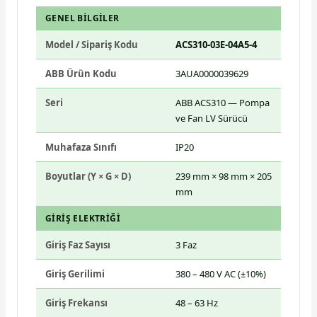
GENEL BILGILER
Model / Sipariş Kodu
ACS310-03E-04A5-4
ABB Ürün Kodu
3AUA0000039629
Seri
ABB ACS310 — Pompa
ve Fan LV Sürücü
Muhafaza Sınıfı
IP20
Boyutlar (Y × G × D)
239 mm × 98 mm × 205
mm
GIRIŞ ELEKTRIĞI
Giriş Faz Sayısı
3 Faz
Giriş Gerilimi
380 – 480 V AC (±10%)
Giriş Frekansı
48 – 63 Hz