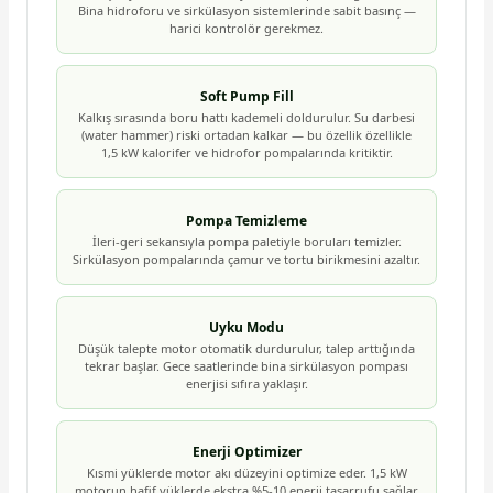
Bina hidroforu ve sirkülasyon sistemlerinde sabit basınç —
harici kontrolör gerekmez.
Soft Pump Fill
Kalkış sırasında boru hattı kademeli doldurulur. Su darbesi
(water hammer) riski ortadan kalkar — bu özellik özellikle
1,5 kW kalorifer ve hidrofor pompalarında kritiktir.
Pompa Temizleme
İleri-geri sekansıyla pompa paletiyle boruları temizler.
Sirkülasyon pompalarında çamur ve tortu birikmesini azaltır.
Uyku Modu
Düşük talepte motor otomatik durdurulur, talep arttığında
tekrar başlar. Gece saatlerinde bina sirkülasyon pompası
enerjisi sıfıra yaklaşır.
Enerji Optimizer
Kısmi yüklerde motor akı düzeyini optimize eder. 1,5 kW
motorun hafif yüklerde ekstra %5-10 enerji tasarrufu sağlar.