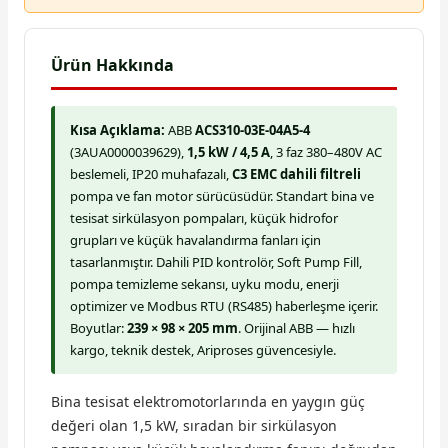
Ürün Hakkında
Kısa Açıklama:
ABB
ACS310-03E-04A5-4
(3AUA0000039629),
1,5 kW / 4,5 A
, 3 faz 380–480V AC
beslemeli, IP20 muhafazalı,
C3 EMC dahili filtreli
pompa ve fan motor sürücüsüdür. Standart bina ve
tesisat sirkülasyon pompaları, küçük hidrofor
grupları ve küçük havalandırma fanları için
tasarlanmıştır. Dahili PID kontrolör, Soft Pump Fill,
pompa temizleme sekansı, uyku modu, enerji
optimizer ve Modbus RTU (RS485) haberleşme içerir.
Boyutlar:
239 × 98 × 205 mm
. Orijinal ABB — hızlı
kargo, teknik destek, Ariproses güvencesiyle.
Bina tesisat elektromotorlarında en yaygın güç
değeri olan 1,5 kW, sıradan bir sirkülasyon