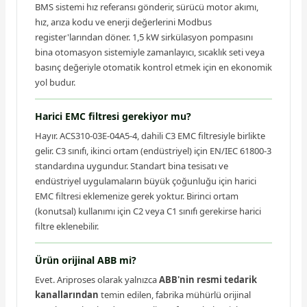
BMS sistemi hız referansı gönderir, sürücü motor akımı,
hız, arıza kodu ve enerji değerlerini Modbus
register'larından döner. 1,5 kW sirkülasyon pompasını
bina otomasyon sistemiyle zamanlayıcı, sıcaklık seti veya
basınç değeriyle otomatik kontrol etmek için en ekonomik
yol budur.
Harici EMC filtresi gerekiyor mu?
Hayır. ACS310-03E-04A5-4, dahili C3 EMC filtresiyle birlikte
gelir. C3 sınıfı, ikinci ortam (endüstriyel) için EN/IEC 61800-3
standardına uygundur. Standart bina tesisatı ve
endüstriyel uygulamaların büyük çoğunluğu için harici
EMC filtresi eklemenize gerek yoktur. Birinci ortam
(konutsal) kullanımı için C2 veya C1 sınıfı gerekirse harici
filtre eklenebilir.
Ürün orijinal ABB mi?
Evet. Ariproses olarak yalnızca
ABB'nin resmi tedarik
kanallarından
temin edilen, fabrika mühürlü orijinal