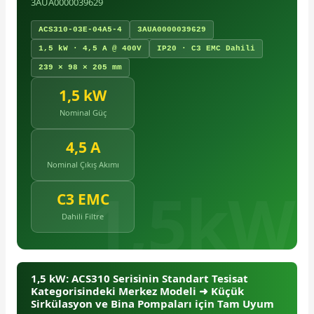
3AUA0000039629
ACS310-03E-04A5-4
3AUA0000039629
1,5 kW · 4,5 A @ 400V
IP20 · C3 EMC Dahili
239 × 98 × 205 mm
1,5 kW
e Pako Şalterler
Nominal Güç
4,5 A
Nominal Çıkış Akımı
C3 EMC
Dahili Filtre
1,5 kW: ACS310 Serisinin Standart Tesisat
Kategorisindeki Merkez Modeli ➜ Küçük
Sirkülasyon ve Bina Pompaları için Tam Uyum