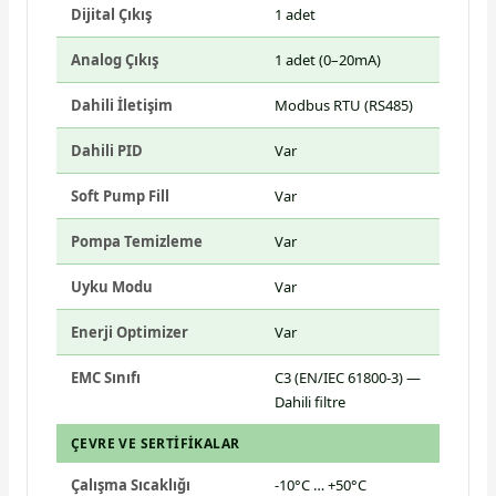
Dijital Çıkış
1 adet
Analog Çıkış
1 adet (0–20mA)
Dahili İletişim
Modbus RTU (RS485)
Dahili PID
Var
Soft Pump Fill
Var
Pompa Temizleme
Var
Uyku Modu
Var
Enerji Optimizer
Var
EMC Sınıfı
C3 (EN/IEC 61800-3) —
Dahili filtre
ÇEVRE VE SERTIFIKALAR
Çalışma Sıcaklığı
-10°C … +50°C