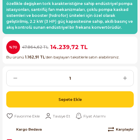
özellikle değişken tork karakteristiğine sahip endüstriyel pompa
ri ve Transmitterleri
ACS580
SIMATIC Endüstriyel Panel PC'ler
istasyonları, santrifüj fan mekanizmaları, çoklu pompa kaskad
Sinamics S120 Modüler Sürücü Sistemi
sistemleri ve booster (hidrofor) üniteleri için özel olarak
geliştirilmiş, 2.2 kW (3 HP) güç kapasitesine sahip, akıllı basınç ve
ACS880
SIMATIC ET200 Dağıtılmış Giriş-Çkış
akış kontrolü sunan endüstriyel bir frekans konvertörüdür.
e Ölçüm Cihazları
Sinamics S210 Servo Sürücü Sistemi
 Seviye
SIMATIC ET200SP Open Controller
ji Sayaçları
Sinamics V20 Hız Kontrol Cihazları
14.239,72 TL
47.864,62 TL
%70
ye
SIMATIC ExProof Panel PC'ler ve Thin C
Bu ürünü
1.162,91 TL
’den başlayan taksitlerle satın alabilirsiniz.
ve Prizler
Sinamics V90 Servo Sürücü Sistemi
SIMATIC HMI Operatör Paneller
eri
SIMATIC S7-1200
 (Power Supply)
SIMATIC S7-1500
Sepete Ekle
SIMATIC S7-300
Tavsiye Et
Fiyat Alarmı
 Taşıma Sistemleri - Spiral , Boru ,
Kargo Bedava
Karşılaştır
SIMATIC S7-400
ma Rölesi, Cihazları ve Anahtarları