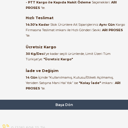
alakası için teşekkür ederim
- PTT Kargo ile Kapıda Nakit Ödeme
Seçenekleri:
ARI
135.341,33 TL
PROSES
'te.
40.575,33 TL
muhammed demirci |
22/06/2026
Hızlı Teslimat
ABB
%69
14:30'a Kadar
Stok Ürünlere Ait Siparişleriniz
Aynı Gün
Kargo
ABB ACS310-03E-02A6-4 | 0,75 kW AC Motor Sürücü
Firmasına Teslimat imkanı ile Hızlı Gönderi Sevki:
ARI PROSES
Ürün elime eksiksiz ve hasarsız
'te.
ulaştı. Paketleme özenliydi,
alışveriş sürecinden memnun
Ücretsiz Kargo
35.980,99 TL
kaldım.
11.064,15 TL
30 Kg/Desi
'ye kadar seçili ürünlerde, Limit Üzeri Tüm
Kemal Toktaş | 20/06/2026
Türkiye'ye:
"Ücretsiz Kargo"
ABB
Yeni
%7
İade ve Değişim
ABB ACS310-03E-03A6-4 1.1 kW Pompa & Fan Sürücüsü | ARI PROSE
Alışveriş süreci de hızlı ve
14 Gün
İçinde “Kullanılmamış, Kutusu/Etiketi Açılmamış,
problemsiz geçti.
Yeniden Satışına Mani Hal Yok” ise
"Kolay İade"
imkanı :
ARI
PROSES
'te.
Kemal Toktaş | 20/06/2026
38.621,79 TL
11.489,98 TL
Havale ile odeme yaptim ve
Başa Dön
ABB
%70
tedirgindim ama saticinin
sonrasindaki iletisim ve
ABB ACS310-03E-04A5-4 | 1,5 kW / 4,5 A Pompa Fan Sürücüsü
bilgilendirmesinden cok
memnun kaldim. Kesinlikle
0 (216) 606 12 74