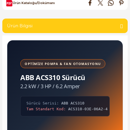
Ürün Kataloğu/Dokümanı
SIMATIC SAFETY
Kaynakları - UPS
SIMATIC TIA PORTAL HMI Yazılımları
Ürün Bilgisi
re Kesiciler
SIMATIC Yazılım Paketleri
SIMOTION Hareket Kontrol Üniteleri
alterleri
SIRIUS SAFETY
OPTİMİZE POMPA & FAN OTOMASYONU
er Şalterleri
ABB ACS310 Sürücü
WinCC Unified Runtime Yazılımları
2.2 kW / 3 HP / 6.2 Amper
ler
Sürücü Serisi:
ABB ACS310
Tam Standart Kod:
ACS310-03E-06A2-4
ı
umuşak Yol Vericiler