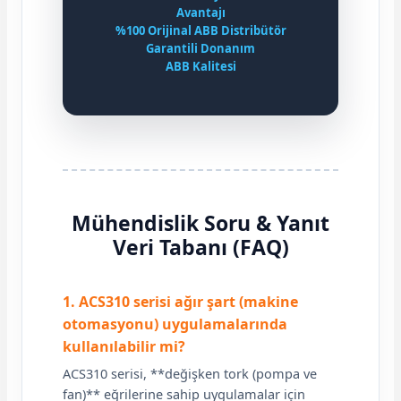
Avantajı
%100 Orijinal ABB Distribütör
Garantili Donanım
ABB Kalitesi
Mühendislik Soru & Yanıt
Veri Tabanı (FAQ)
1. ACS310 serisi ağır şart (makine
otomasyonu) uygulamalarında
kullanılabilir mi?
ACS310 serisi, **değişken tork (pompa ve
fan)** eğrilerine sahip uygulamalar için