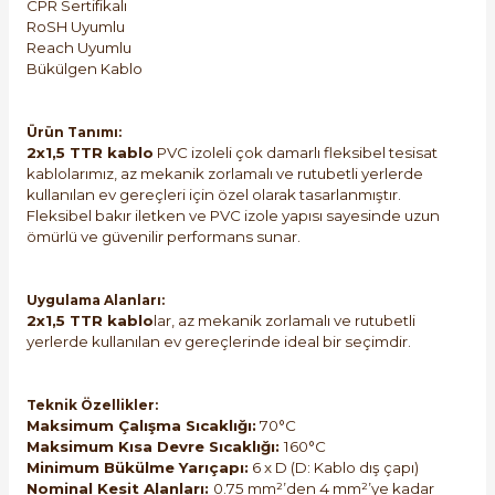
CPR Sertifikalı
RoSH Uyumlu
Reach Uyumlu
Bükülgen Kablo
Ürün Tanımı:
2x1,5 TTR kablo
PVC izoleli çok damarlı fleksibel tesisat
kablolarımız, az mekanik zorlamalı ve rutubetli yerlerde
kullanılan ev gereçleri için özel olarak tasarlanmıştır.
Fleksibel bakır iletken ve PVC izole yapısı sayesinde uzun
ömürlü ve güvenilir performans sunar.
Uygulama Alanları:
2x1,5 TTR kablo
lar, az mekanik zorlamalı ve rutubetli
yerlerde kullanılan ev gereçlerinde ideal bir seçimdir.
Teknik Özellikler:
Maksimum Çalışma Sıcaklığı:
70°C
Maksimum Kısa Devre Sıcaklığı:
160°C
Minimum Bükülme Yarıçapı:
6 x D (D: Kablo dış çapı)
Nominal Kesit Alanları:
0.75 mm²’den 4 mm²’ye kadar