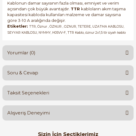
Kablonun damar sayısının fazla olması, emniyet ve verim
açısından çok büyük avantajdır.
TTR
kabloların akım taşıma
kapasitesi kabloda kullanılan malzeme ve damar sayısına
göre 3-10 A aralığında değişir.
Etiketler:
TTR, Öznur , ÖZNUR , OZNUR, TETERE, UZATMA KABLOSU,
SEYYAR KABLOSU, NYMHY, H05VV-F, TTR Kablo, öznur 2x1,5 ttr siyah kablo
Yorumlar (0)
Soru & Cevap
Bu ürüne ilk yorumu siz yapın!
Taksit Seçenekleri
Yorum Yaz
Ürün hakkında henüz soru sorulmamış.
Alışveriş Deneyimi
Soru Sor
Orijinal kutusuyla ertesi gün
Sizin İçin Seçtiklerimiz