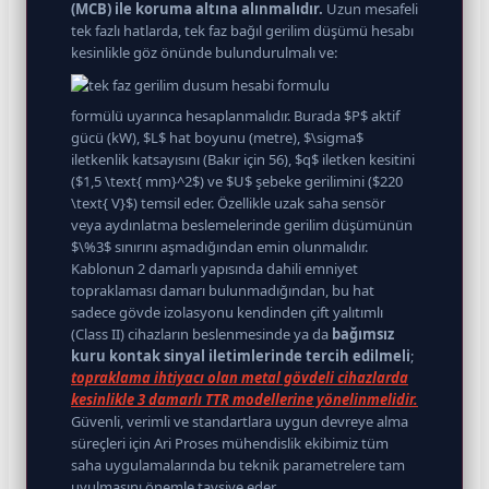
(MCB) ile koruma altına alınmalıdır.
Uzun mesafeli
tek fazlı hatlarda, tek faz bağıl gerilim düşümü hesabı
kesinlikle göz önünde bulundurulmalı ve:
formülü uyarınca hesaplanmalıdır. Burada $P$ aktif
gücü (kW), $L$ hat boyunu (metre), $\sigma$
iletkenlik katsayısını (Bakır için 56), $q$ iletken kesitini
($1,5 \text{ mm}^2$) ve $U$ şebeke gerilimini ($220
\text{ V}$) temsil eder. Özellikle uzak saha sensör
veya aydınlatma beslemelerinde gerilim düşümünün
$\%3$ sınırını aşmadığından emin olunmalıdır.
Kablonun 2 damarlı yapısında dahili emniyet
topraklaması damarı bulunmadığından, bu hat
sadece gövde izolasyonu kendinden çift yalıtımlı
(Class II) cihazların beslenmesinde ya da
bağımsız
kuru kontak sinyal iletimlerinde tercih edilmeli
;
topraklama ihtiyacı olan metal gövdeli cihazlarda
kesinlikle 3 damarlı TTR modellerine yönelinmelidir.
Güvenli, verimli ve standartlara uygun devreye alma
süreçleri için Ari Proses mühendislik ekibimiz tüm
saha uygulamalarında bu teknik parametrelere tam
uyulmasını önemle tavsiye eder.