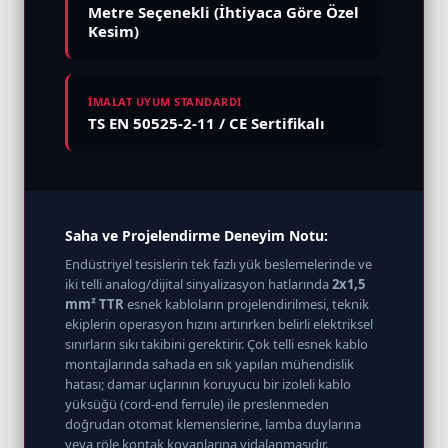
Metre Seçenekli (İhtiyaca Göre Özel
Kesim)
İMALAT UYUM STANDARDI
TS EN 50525-2-11 / CE Sertifikalı
Saha ve Projelendirme Deneyim Notu:
Endüstriyel tesislerin tek fazlı yük beslemelerinde ve
iki telli analog/dijital sinyalizasyon hatlarında
2x1,5
mm² TTR
esnek kabloların projelendirilmesi, teknik
ekiplerin operasyon hızını artırırken belirli elektriksel
sınırların sıkı takibini gerektirir. Çok telli esnek kablo
montajlarında sahada en sık yapılan mühendislik
hatası; damar uçlarının koruyucu bir izoleli kablo
yüksüğü (cord-end ferrule) ile preslenmeden
doğrudan otomat klemenslerine, lamba duylarına
veya röle kontak kovanlarına vidalanmasıdır.