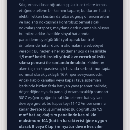
Sıkıştırma vidası doğrudan çıplak ince tellere temas
ettiğinde tellerin bir kısmını koparır; bu durum hattın
efektif iletken kesitini daraltarak geçiş direncini artırır
ve bağlantı noktasında kontrolsüz termal sıcak
noktalar (hotspots) meydana getirir. Zamanla oluşan
bu mikro arklar, özellikle sinyal hatlarında
parazitlenmeye (gürültü) yol açarak kontrol
ünitelerinde hatalı durum okumalarına sebebiyet
verebilir. Bu nedenle her iki damar ucu da kesinlikle
1,5 mm² kesitli izoleli yüksük ve cırcırlı yüksük
sıkma pensesi ile sonlandırılmalıdır.
Kablonun
akım taşıma kapasitesi açık havada serbest montajda
nominal olarak yaklaşık 16 Amper seviyesindedir.
Ancak kablo kanalları veya kapalı tava sistemleri
içerisinde birden fazla hat yan yana (demet halinde)
döşendiğinde ya da pano içi ortam sıcaklığı standart
30°C eşiğini aştığında, ısıl kümelenme katsayıları
devreye girerek bu kapasiteyi 11-12 Amper sınırına
kadar de-rate (düşürme) eder. Bu doğrultuda
1,5
mm² hatlar, dağıtım panelinde kesinlikle
maksimum 10A (hattın karakteristiğine uygun
olarak B veya C tipi) minyatür devre kesiciler