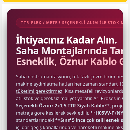
SIMATIC SAFETY
Kaynakları - UPS
SIMATIC TIA PORTAL HMI Yazılımları
TTR-FLEX / METRE SEÇENEKLİ ALIM İLE STOK MAL
re Kesiciler
SIMATIC Yazılım Paketleri
İhtiyacınız Kadar Alın.
Saha Montajlarında Tam
SIMOTION Hareket Kontrol Üniteleri
alterleri
Esneklik, Öznur Kablo Gü
SIRIUS SAFETY
er Şalterleri
Saha enstrümantasyonu, tek fazlı çevre birim beslem
WinCC Unified Runtime Yazılımları
makine aydınlatma hatları
her zaman standart 100 
tüketimi gerektirmez
. Kısa mesafeli revizyonlarda t
atıl stok ve gereksiz maliyet yaratır. Ari Proses’in s
ler
Seçenekli Öznur 2x1,5 TTR Siyah Kablo
**, projeniz
metraja göre kesilerek sevk edilir. **
H05VV-F (NYM
ı
standartlarındaki **
Sınıf 5 ince çok telli esnek saf
içi dar geçiş kanallarında ve hareketli makine aks
umuşak Yol Vericiler