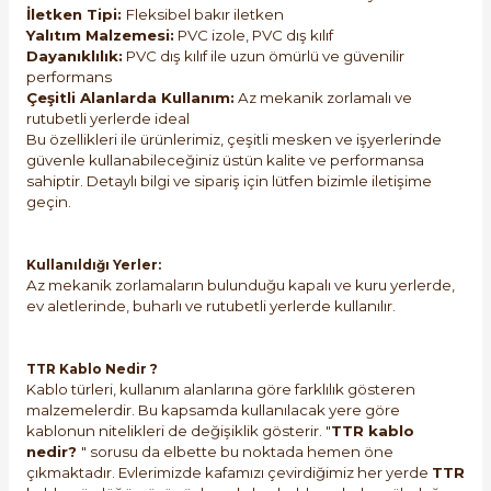
İletken Tipi:
Fleksibel bakır iletken
Yalıtım Malzemesi:
PVC izole, PVC dış kılıf
Dayanıklılık:
PVC dış kılıf ile uzun ömürlü ve güvenilir
performans
Çeşitli Alanlarda Kullanım:
Az mekanik zorlamalı ve
rutubetli yerlerde ideal
Bu özellikleri ile ürünlerimiz, çeşitli mesken ve işyerlerinde
güvenle kullanabileceğiniz üstün kalite ve performansa
sahiptir. Detaylı bilgi ve sipariş için lütfen bizimle iletişime
geçin.
Kullanıldığı Yerler:
Az mekanik zorlamaların bulunduğu kapalı ve kuru yerlerde,
ev aletlerinde, buharlı ve rutubetli yerlerde kullanılır.
TTR Kablo Nedir ?
Kablo türleri, kullanım alanlarına göre farklılık gösteren
malzemelerdir. Bu kapsamda kullanılacak yere göre
kablonun nitelikleri de değişiklik gösterir. "
TTR kablo
nedir?
" sorusu da elbette bu noktada hemen öne
çıkmaktadır. Evlerimizde kafamızı çevirdiğimiz her yerde
TTR