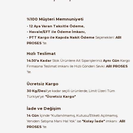
ulaştı elimize. Teşekkürler.
B... A... | 27/06/2026
Öznur Kablo
%58
Öznur 0.75mm NYAF Kırmızı Kablo H05V-K 100 Metre
%100 Müşteri Memnuniyeti
Satıcı ilgili ve çok yardım severdi
- 12 Aya Varan Taksitle Ödeme,
bundan mehmet bey ilgi ve
- Havale/EFT ile Ödeme İmkanı,
alakası için teşekkür ederim
- PTT Kargo ile Kapıda Nakit Ödeme
Seçenekleri:
ARI
1.850,40 TL
PROSES
'te.
777,17 TL
muhammed demirci |
22/06/2026
Hızlı Teslimat
Öznur Kablo
%58
14:30'a Kadar
Stok Ürünlere Ait Siparişleriniz
Aynı Gün
Kargo
Öznur 0.75mm NYAF Kahverengi Kablo H05V-K 100 Metre
Firmasına Teslimat imkanı ile Hızlı Gönderi Sevki:
ARI PROSES
Ürün elime eksiksiz ve hasarsız
'te.
ulaştı. Paketleme özenliydi,
alışveriş sürecinden memnun
Ücretsiz Kargo
1.850,40 TL
kaldım.
777,17 TL
30 Kg/Desi
'ye kadar seçili ürünlerde, Limit Üzeri Tüm
Kemal Toktaş | 20/06/2026
Türkiye'ye:
"Ücretsiz Kargo"
Öznur Kablo
%58
İade ve Değişim
Öznur 0,75 mm² Mavi NYAF Kablo 100 Metre | ARI PROSES
Alışveriş süreci de hızlı ve
14 Gün
İçinde “Kullanılmamış, Kutusu/Etiketi Açılmamış,
problemsiz geçti.
Yeniden Satışına Mani Hal Yok” ise
"Kolay İade"
imkanı :
ARI
PROSES
'te.
Kemal Toktaş | 20/06/2026
1.850,40 TL