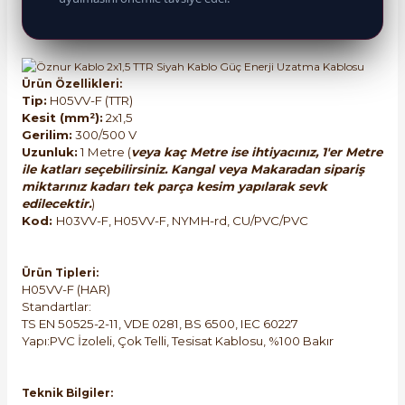
Ürün Özellikleri:
Tip:
H05VV-F (TTR)
Kesit (mm²):
2x1,5
Gerilim:
300/500 V
Uzunluk:
1 Metre (
veya kaç Metre ise ihtiyacınız, 1'er Metre
ile katları seçebilirsiniz. Kangal veya Makaradan sipariş
miktarınız kadarı tek parça kesim yapılarak sevk
edilecektir.
)
Kod:
H03VV-F, H05VV-F, NYMH-rd, CU/PVC/PVC
Ürün Tipleri:
H05VV-F (HAR)
Standartlar:
TS EN 50525-2-11, VDE 0281, BS 6500, IEC 60227
Yapı:PVC İzoleli, Çok Telli, Tesisat Kablosu, %100 Bakır
Teknik Bilgiler: