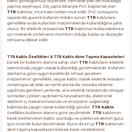
kablo gördüğümüzü söylersek, herhalde pek de mübalağa
yapmış sayılmayız. Dış yapısı itibariyle PVC kaplamalı olan
TTR
kablolar, ince bakır telden imal edilir. PVC izolasyonu
sayesinde güvenli kullanım imkânı sunan
TTR
kabloların
genellikle evde kullanılan malzemelerde kullanıldığına şahit
oluruz. Bir elektrik tesisatında
TTR
kablonun kullanılabilmesi
için mekanik zorlamanın mümkün olduğu kadar az düzeyde
olmasına dikkat edilir.
TTR Kablo Özellikleri & TTR Kablo Akım Taşıma Kapasiteleri
Esnek bir kullanım alanına sahip olan
TTR
kabloların elektrik
sektöründe yaygın olarak kullanıldığı görülmektedir. Kullanım
alanlarına göre uygun kesitlerde olması gereken
malzemenin genellikle; seyyar kablo olarak elektrik tesisatını
zorlamayacak ıslak ve nemli alanlarda, tesisata ekleme
yapılması gereken yerlerde, ana elektrik tesisatında olmayıp
sonradan çekilen aydınlatma tesisatlarında, elektronik
aletlerin iç mekanizmasında ve enerjisinin sağlandığı
kablolarda yaygın olarak kullanıldığı görülür.
TTR kablo
özellikleri kullanım alanına göre seçilmelidir.
TTR
kablonun
kesiti belirlenirken kablo uzunluğu ve çekilecek akımın gücü
göz önünde bulundurulmalıdır. Buna da en iyi
TTR
kablonun
akım taşıma kapasitesini bilerek karar verebilirsiniz.