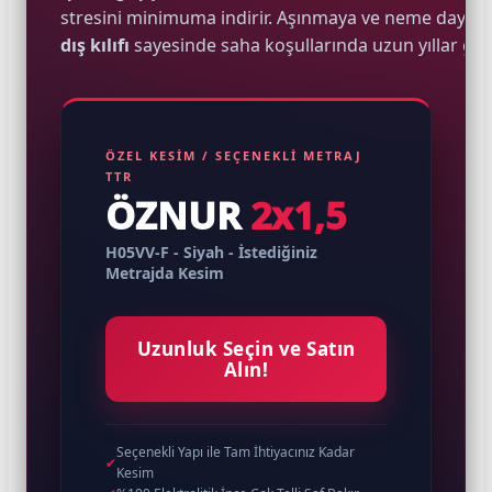
stresini minimuma indirir. Aşınmaya ve neme dayanı
dış kılıfı
sayesinde saha koşullarında uzun yıllar güv
e Pako Şalterler
ÖZEL KESİM / SEÇENEKLİ METRAJ
TTR
ÖZNUR
2x1,5
H05VV-F - Siyah - İstediğiniz
Metrajda Kesim
Uzunluk Seçin ve Satın
Alın!
Seçenekli Yapı ile Tam İhtiyacınız Kadar
✔
Kesim