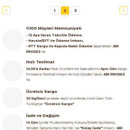
1
2
3
%100 Müşteri Memnuniyeti
- 12 Aya Varan Taksitle Ödeme,
- Havale/EFT ile Ödeme İmkanı,
- PTT Kargo ile Kapıda Nakit Ödeme
Seçenekleri:
ARI
PROSES
'te.
Hızlı Teslimat
14:30'a Kadar
Stok Ürünlere Ait Siparişleriniz
Aynı Gün
Kargo
Firmasına Teslimat imkanı ile Hızlı Gönderi Sevki:
ARI PROSES
'te.
Ücretsiz Kargo
30 Kg/Desi
'ye kadar seçili ürünlerde, Limit Üzeri Tüm
Türkiye'ye:
"Ücretsiz Kargo"
İade ve Değişim
14 Gün
İçinde “Kullanılmamış, Kutusu/Etiketi Açılmamış,
Yeniden Satışına Mani Hal Yok” ise
"Kolay İade"
imkanı :
ARI