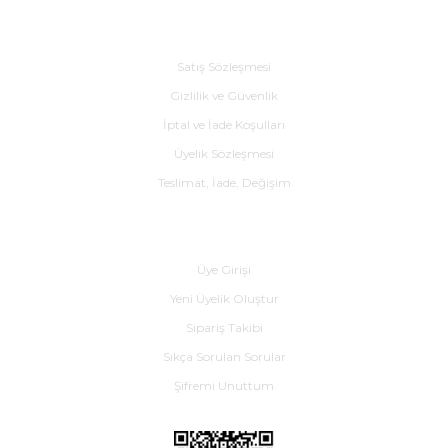
Alışveriş
Satış Sözleşmesi
Gizlilik ve Güvenlik
İptal ve İade Koşulları
Üyelik Sözleşmesi
Teslimat, İade, Değişim
Yardım
Üye Girişi
Yeni Üyelik Oluştur
Sipariş Takibi
Sıkça Sorulan Sorular
Şifremi Unuttum