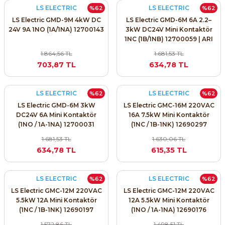
LS ELECTRIC
LS ELECTRIC
%62
%62
ri ve Transmitterleri
ACS580
SIMATIC Endüstriyel Panel PC'ler
Sinamics S120 Modüler Sürücü Sistemi
LS Electric GMD-9M 4kW DC
LS Electric GMD-6M 6A 2.2–
24V 9A 1NO (1A/1NA) 12700143
3kW DC24V Mini Kontaktör
ACS880
SIMATIC ET200 Dağıtılmış Giriş-Çkış
1NC (1B/1NB) 12700059 | ARI
e Ölçüm Cihazları
Sinamics S210 Servo Sürücü Sistemi
PROSES
1.864,56 TL
1.681,53 TL
 Seviye
SIMATIC ET200SP Open Controller
703,87 TL
634,78 TL
ji Sayaçları
Sinamics V20 Hız Kontrol Cihazları
ye
SIMATIC ExProof Panel PC'ler ve Thin C
LS ELECTRIC
LS ELECTRIC
%62
%62
ve Prizler
Sinamics V90 Servo Sürücü Sistemi
LS Electric GMD-6M 3kW
LS Electric GMC-16M 220VAC
SIMATIC HMI Operatör Paneller
DC24V 6A Mini Kontaktör
16A 7.5kW Mini Kontaktör
eri
(1NO / 1A-1NA) 12700031
(1NC / 1B-1NK) 12690297
SIMATIC S7-1200
1.681,53 TL
1.630,06 TL
 (Power Supply)
634,78 TL
615,35 TL
SIMATIC S7-1500
LS ELECTRIC
LS ELECTRIC
%62
%62
SIMATIC S7-300
LS Electric GMC-12M 220VAC
LS Electric GMC-12M 220VAC
 Taşıma Sistemleri - Spiral , Boru ,
5.5kW 12A Mini Kontaktör
12A 5.5kW Mini Kontaktör
SIMATIC S7-400
(1NC / 1B-1NK) 12690197
(1NO / 1A-1NA) 12690176
1.572,86 TL
1.498,51 TL
ma Rölesi, Cihazları ve Anahtarları