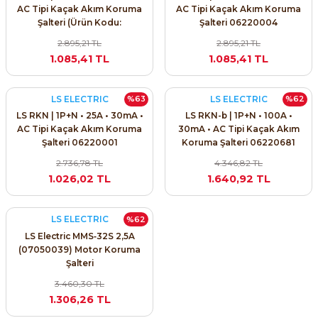
AC Tipi Kaçak Akım Koruma
AC Tipi Kaçak Akım Koruma
Şalteri (Ürün Kodu:
Şalteri 06220004
06220007)
2.895,21 TL
2.895,21 TL
1.085,41 TL
1.085,41 TL
LS ELECTRIC
LS ELECTRIC
e Pako Şalterler
%63
%62
LS RKN | 1P+N • 25A • 30mA •
LS RKN-b | 1P+N • 100A •
AC Tipi Kaçak Akım Koruma
30mA • AC Tipi Kaçak Akım
Şalteri 06220001
Koruma Şalteri 06220681
2.736,78 TL
4.346,82 TL
1.026,02 TL
1.640,92 TL
LS ELECTRIC
%62
LS Electric MMS‑32S 2,5A
(07050039) Motor Koruma
Şalteri
3.460,30 TL
1.306,26 TL