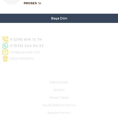
PROSES
'te.
Başa Dön
0 (216) 606 12 74
0 (532) 224 04 33
info@ariproses.com
Depo Adresimiz
Hakkımızda
Hakkımızda
İletişim
Kargo Takibi
Havale Bildirim Formu
İletişim Formu