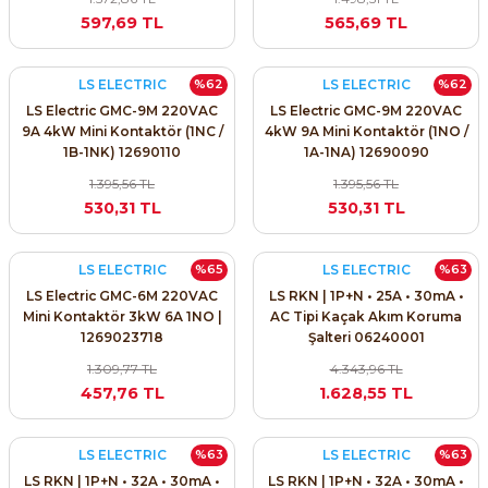
SIMATIC SAFETY
597,69 TL
565,69 TL
Kaynakları - UPS
SIMATIC TIA PORTAL HMI Yazılımları
LS ELECTRIC
LS ELECTRIC
%62
%62
re Kesiciler
LS Electric GMC-9M 220VAC
LS Electric GMC-9M 220VAC
SIMATIC Yazılım Paketleri
9A 4kW Mini Kontaktör (1NC /
4kW 9A Mini Kontaktör (1NO /
1B-1NK) 12690110
1A-1NA) 12690090
SIMOTION Hareket Kontrol Üniteleri
1.395,56 TL
1.395,56 TL
530,31 TL
530,31 TL
alterleri
SIRIUS SAFETY
er Şalterleri
LS ELECTRIC
LS ELECTRIC
%65
%63
WinCC Unified Runtime Yazılımları
LS Electric GMC-6M 220VAC
LS RKN | 1P+N • 25A • 30mA •
Mini Kontaktör 3kW 6A 1NO |
AC Tipi Kaçak Akım Koruma
1269023718
Şalteri 06240001
1.309,77 TL
4.343,96 TL
ler
457,76 TL
1.628,55 TL
ı
LS ELECTRIC
LS ELECTRIC
%63
%63
umuşak Yol Vericiler
LS RKN | 1P+N • 32A • 30mA •
LS RKN | 1P+N • 32A • 30mA •