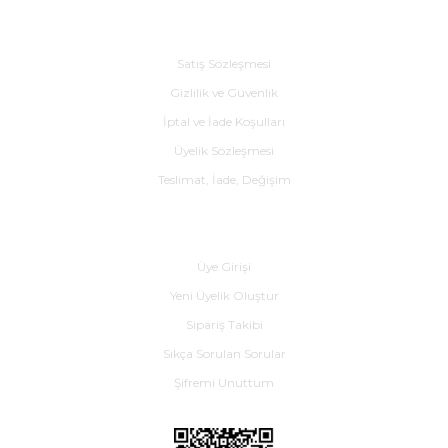
Alışveriş
Satış Sözleşmesi
Gizlilik ve Güvenlik
İptal ve İade Koşulları
Üyelik Sözleşmesi
Teslimat, İade, Değişim
Yardım
Üye Girişi
Yeni Üyelik Oluştur
Sipariş Takibi
Sıkça Sorulan Sorular
Şifremi Unuttum