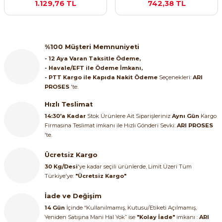
1.129,76 TL
742,38 TL
SIMATIC SAFETY
Kaynakları - UPS
SIMATIC TIA PORTAL HMI Yazılımları
%100 Müşteri Memnuniyeti
re Kesiciler
SIMATIC Yazılım Paketleri
- 12 Aya Varan Taksitle Ödeme,
- Havale/EFT ile Ödeme İmkanı,
- PTT Kargo ile Kapıda Nakit Ödeme
Seçenekleri:
ARI
SIMOTION Hareket Kontrol Üniteleri
PROSES
'te.
alterleri
Hızlı Teslimat
SIRIUS SAFETY
14:30'a Kadar
Stok Ürünlere Ait Siparişleriniz
Aynı Gün
Kargo
er Şalterleri
Firmasına Teslimat imkanı ile Hızlı Gönderi Sevki:
ARI PROSES
WinCC Unified Runtime Yazılımları
'te.
Ücretsiz Kargo
30 Kg/Desi
'ye kadar seçili ürünlerde, Limit Üzeri Tüm
ler
Türkiye'ye:
"Ücretsiz Kargo"
ı
İade ve Değişim
14 Gün
İçinde “Kullanılmamış, Kutusu/Etiketi Açılmamış,
Yeniden Satışına Mani Hal Yok” ise
"Kolay İade"
imkanı :
ARI
umuşak Yol Vericiler