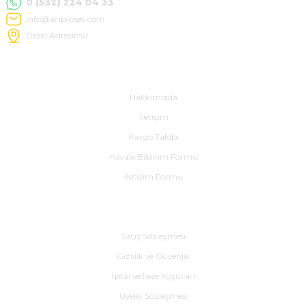
0 (532) 224 04 33
info@ariproses.com
Depo Adresimiz
Hakkımızda
Hakkımızda
İletişim
Kargo Takibi
Havale Bildirim Formu
İletişim Formu
Alışveriş
Satış Sözleşmesi
Gizlilik ve Güvenlik
İptal ve İade Koşulları
Üyelik Sözleşmesi