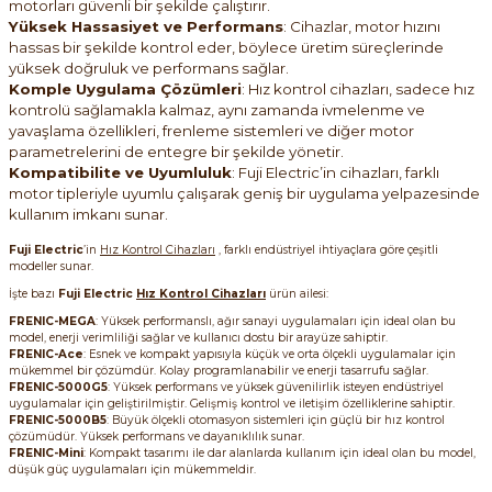
motorları güvenli bir şekilde çalıştırır.
Yüksek Hassasiyet ve Performans
: Cihazlar, motor hızını
hassas bir şekilde kontrol eder, böylece üretim süreçlerinde
yüksek doğruluk ve performans sağlar.
e Pako Şalterler
Komple Uygulama Çözümleri
: Hız kontrol cihazları, sadece hız
kontrolü sağlamakla kalmaz, aynı zamanda ivmelenme ve
yavaşlama özellikleri, frenleme sistemleri ve diğer motor
parametrelerini de entegre bir şekilde yönetir.
Kompatibilite ve Uyumluluk
: Fuji Electric’in cihazları, farklı
motor tipleriyle uyumlu çalışarak geniş bir uygulama yelpazesinde
kullanım imkanı sunar.
Fuji Electric
’in
Hız Kontrol Cihazları
, farklı endüstriyel ihtiyaçlara göre çeşitli
modeller sunar.
İşte bazı
Fuji Electric
Hız Kontrol Cihazları
ürün ailesi:
FRENIC-MEGA
: Yüksek performanslı, ağır sanayi uygulamaları için ideal olan bu
model, enerji verimliliği sağlar ve kullanıcı dostu bir arayüze sahiptir.
FRENIC-Ace
: Esnek ve kompakt yapısıyla küçük ve orta ölçekli uygulamalar için
mükemmel bir çözümdür. Kolay programlanabilir ve enerji tasarrufu sağlar.
FRENIC-5000G5
: Yüksek performans ve yüksek güvenilirlik isteyen endüstriyel
uygulamalar için geliştirilmiştir. Gelişmiş kontrol ve iletişim özelliklerine sahiptir.
FRENIC-5000B5
: Büyük ölçekli otomasyon sistemleri için güçlü bir hız kontrol
çözümüdür. Yüksek performans ve dayanıklılık sunar.
FRENIC-Mini
: Kompakt tasarımı ile dar alanlarda kullanım için ideal olan bu model,
düşük güç uygulamaları için mükemmeldir.