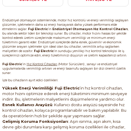
SIMATIC SAFETY
re Kesiciler
SIMATIC TIA PORTAL HMI Yazılımları
Endüstriyel otomasyon sistemlerinde, motor hız kontrolü ve enerji verimliliği sağlayan
çözümler, işletmelerin daha az enerji harcayarak daha yüksek performans elde
etmelerini sağlar.
Fuji Electric
’in
Endüstriyel Otomasyon Hız Kontrol Cihazları
,
SIMATIC Yazılım Paketleri
bu alanda sektör lideri bir teknoloji sunar. Bu cihazlar, motor hızını hassas bir şekilde
alterleri
kontrol ederek üretim süreçlerinde maksimum verimliliği ve minimum enerji
tüketimini garanti eder. Endüstriyel süreçlerde daha esnek, güvenilir ve ekonomik
çözümler arayan işletmeler için ideal olan bu cihazlar, verimlilik artışı sağlarken
SIMOTION Hareket Kontrol Üniteleri
maliyetleri de azaltır.
Fuji Electric
’in sunduğu yenilikçi hız kontrol teknolojisi ile iş
er Şalterleri
süreçlerinizi optimize edin, enerji tüketiminizi düşürün ve üretim kapasitenizi artırın.
SIRIUS SAFETY
Fuji Electric
’in
Hız Kontrol Cihazları
(Motor Sürücüleri) , sanayi ve endüstriyel
uygulamalarda verimliliği artıran ve enerji tasarrufu sağlayan bir dizi önemli özellik
sunar.
WinCC Unified Runtime Yazılımları
İşte bu cihazların ayırt edici özellikleri:
ler
Yüksek Enerji Verimliliği
:
Fuji Electric
’in hız kontrol cihazları,
motor hızını optimize ederek enerji tüketimini minimum seviyeye
ı
indirir. Bu, işletmelerin maliyetlerini düşürmelerine yardımcı olur.
Esnek Kullanıcı Arayüzü
: Kullanıcı dostu arayüzü sayesinde hız
umuşak Yol Vericiler
kontrol cihazları, kolayca programlanabilir ve bakım yapılabilir. Bu
da operatörlerin hızlı bir şekilde ayar yapmasını sağlar.
Gelişmiş Koruma Fonksiyonları
: Aşırı ısınma, aşırı akım, kısa
devre gibi durumlara karşı gelişmiş koruma özellikleri ile cihazlar,