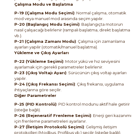
Çalışma Modu ve Başlatma
P-19 (Çalışma Modu Seçimi)
: Normal çalışma, otomatik
mod veya manuel mod arasında seçim yapılır.
P-20 (Başlangıç Modu Seçimi)
: Başlangıçta motorun
nasıl çalışacağı belirlenir (rampalı başlatma, direkt başlatma
vb.).
P-21 (Çalışma Zamanı Modu)
: Çalışma için zamanlama
ayarları yapılır (otomatik/manuel başlatma).
Yükleme ve Çıkış Ayarları
P-22 (Yükleme Seçimi)
: Motor yükü ve hız seviyesini
ayarlamak için gerekli parametreler belirlenir.
P-23 (Çıkış Voltajı Ayarı)
: Sürücünün çıkış voltajı ayarları
yapılır.
P-24 (Çıkış Frekansı Seçimi)
: Çıkış frekansı, uygulama
ihtiyaçlarına göre seçilir.
Diğer Parametreler
P-25 (PID Kontrolü)
: PID kontrol modunu aktif hale getirir
(isteğe bağlı).
P-26 (Rejeneratif Frenleme Seçimi)
: Enerji geri kazanımı
için frenleme parametreleri ayarlanır.
P-27 (İletişim Protokolü Seçimi)
: Gelişmiş iletişim
protokolleri (Modbus, Profibus vb.) seçilir (isteğe bağlı).