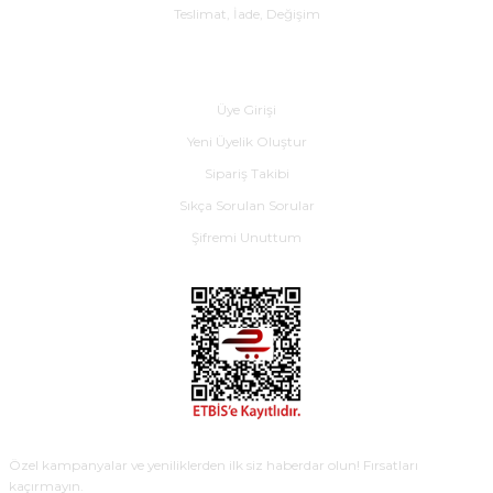
Teslimat, İade, Değişim
Yardım
Üye Girişi
Yeni Üyelik Oluştur
Sipariş Takibi
Sıkça Sorulan Sorular
Şifremi Unuttum
E-BÜLTEN
Özel kampanyalar ve yeniliklerden ilk siz haberdar olun! Fırsatları
kaçırmayın.