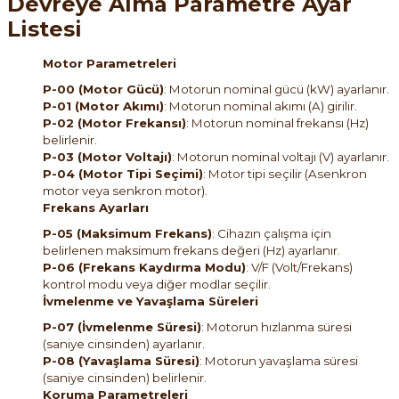
Devreye Alma Parametre Ayar
Listesi
Motor Parametreleri
P-00 (Motor Gücü)
: Motorun nominal gücü (kW) ayarlanır.
P-01 (Motor Akımı)
: Motorun nominal akımı (A) girilir.
P-02 (Motor Frekansı)
: Motorun nominal frekansı (Hz)
belirlenir.
P-03 (Motor Voltajı)
: Motorun nominal voltajı (V) ayarlanır.
P-04 (Motor Tipi Seçimi)
: Motor tipi seçilir (Asenkron
motor veya senkron motor).
Frekans Ayarları
P-05 (Maksimum Frekans)
: Cihazın çalışma için
belirlenen maksimum frekans değeri (Hz) ayarlanır.
P-06 (Frekans Kaydırma Modu)
: V/F (Volt/Frekans)
kontrol modu veya diğer modlar seçilir.
İvmelenme ve Yavaşlama Süreleri
P-07 (İvmelenme Süresi)
: Motorun hızlanma süresi
(saniye cinsinden) ayarlanır.
P-08 (Yavaşlama Süresi)
: Motorun yavaşlama süresi
(saniye cinsinden) belirlenir.
Koruma Parametreleri