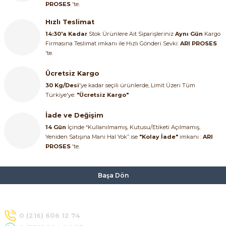
PROSES
'te.
Hızlı Teslimat
14:30'a Kadar
Stok Ürünlere Ait Siparişleriniz
Aynı Gün
Kargo
Firmasına Teslimat imkanı ile Hızlı Gönderi Sevki:
ARI PROSES
'te.
Ücretsiz Kargo
30 Kg/Desi
'ye kadar seçili ürünlerde, Limit Üzeri Tüm
Türkiye'ye:
"Ücretsiz Kargo"
İade ve Değişim
14 Gün
İçinde “Kullanılmamış, Kutusu/Etiketi Açılmamış,
Yeniden Satışına Mani Hal Yok” ise
"Kolay İade"
imkanı :
ARI
PROSES
'te.
Başa Dön
0 (216) 606 12 74