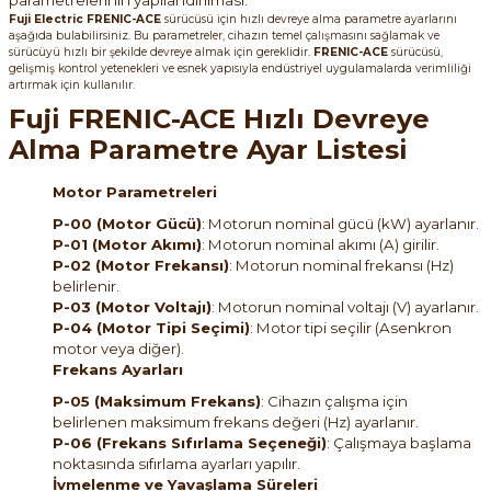
parametrelerinin yapılandırılması.
Fuji Electric FRENIC-ACE
sürücüsü için hızlı devreye alma parametre ayarlarını
aşağıda bulabilirsiniz. Bu parametreler, cihazın temel çalışmasını sağlamak ve
sürücüyü hızlı bir şekilde devreye almak için gereklidir.
FRENIC-ACE
sürücüsü,
gelişmiş kontrol yetenekleri ve esnek yapısıyla endüstriyel uygulamalarda verimliliği
artırmak için kullanılır.
Fuji FRENIC-ACE Hızlı Devreye
Alma Parametre Ayar Listesi
Motor Parametreleri
P-00 (Motor Gücü)
: Motorun nominal gücü (kW) ayarlanır.
P-01 (Motor Akımı)
: Motorun nominal akımı (A) girilir.
P-02 (Motor Frekansı)
: Motorun nominal frekansı (Hz)
belirlenir.
P-03 (Motor Voltajı)
: Motorun nominal voltajı (V) ayarlanır.
P-04 (Motor Tipi Seçimi)
: Motor tipi seçilir (Asenkron
motor veya diğer).
Frekans Ayarları
P-05 (Maksimum Frekans)
: Cihazın çalışma için
belirlenen maksimum frekans değeri (Hz) ayarlanır.
P-06 (Frekans Sıfırlama Seçeneği)
: Çalışmaya başlama
noktasında sıfırlama ayarları yapılır.
İvmelenme ve Yavaşlama Süreleri