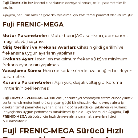
Fuji Electric
’in hız kontrol cihazlarının devreye alınması, belirli parametreler ile
yapılır.
Aşağıda, her ürün ailesine göre devreye alma için bazı temel parametreler verilmiştir:
Fuji FRENIC-MEGA
Motor Parametreleri
: Motor tipini (AC asenkron, permanent
magnet, vb.) seçme.
Giriş Gerilimi ve Frekans Ayarları
: Cihazın girdi gerilimi ve
frekansına uygun ayarların yapılması.
Frekans Ayarı
: İstenilen maksimum frekans (Hz) ve minimum
frekans ayarlarının yapılması.
Yavaşlama Süresi
: Hızın ne kadar sürede azalacağını belirleyen
parametre.
Koruma Parametreleri
: Aşırı yük, düşük voltaj gibi koruma
limitlerinin belirlenmesi.
Fuji Electric FRENIC-MEGA
sürücüsü, endüstriyel otomasyon sistemlerinde yüksek
performanslı motor kontrolü sağlayan güçlü bir cihazdır. Hızlı devreye alma için
gereken temel parametre ayarları, cihazın doğru şekilde çalışabilmesi ve kullanıcı
ihtiyaçlarına uygun performans sunabilmesi için oldukça önemlidir. Aşağıda,
Fuji
FRENIC-MEGA
sürücüsü için hızlı devreye alma parametre ayarları listesi
bulunmaktadır.
Fuji FRENIC-MEGA Sürücü Hızlı