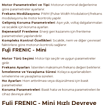
Motor Parametreleri ve Tipi
: Motorun nominal değerlerine
göre parametreler ayarlanır.
Frekans Modülasyonu
: PWM (Pulse Width Modulation) frekans
modülasyonu ile motor kontrolü yapılır.
Gelişmiş Koruma Parametreleri
: Aşırı yük, voltaj dalgalanmaları
ve sıcaklık için koruma ayarları.
Rejeneratif Frenleme
: Enerji geri kazanımı için frenleme
parametreleri yapılandırılır.
Kompleks Kontrol Özellikleri
: Sıcaklık, nem ve diğer çevresel
faktörlere göre motorun kontrolü sağlanır.
Fuji FRENIC - Mini
Motor Türü Seçimi
: Motor tipi seçilir ve uygun parametreler
girilir.
Frekans Ayarları
: İstenilen maksimum frekans değeri belirlenir.
İvmelenme ve Yavaşlama Süresi
: Kolayca ayarlanabilen
ivmelenme ve yavaşlama süreleri.
Hız Ayarları
: Hızın arttırılması veya düşürülmesi için basit
parametreler.
Koruma Parametreleri
: Basit hata ve koruma parametreleri ile
cihaz devreye alınır.
Fuji FRENIC - Mini Hızlı Devreye