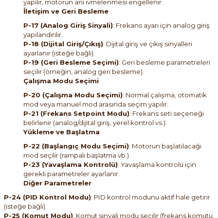
yapılır, motorun ani ivmelenmesi engellenir.
İletişim ve Geri Besleme
P-17 (Analog Giriş Sinyali)
: Frekans ayarı için analog giriş
yapılandırılır.
P-18 (Dijital Giriş/Çıkış)
: Dijital giriş ve çıkış sinyalleri
ayarlanır (isteğe bağlı).
P-19 (Geri Besleme Seçimi)
: Geri besleme parametreleri
seçilir (örneğin, analog geri besleme).
Çalışma Modu Seçimi
P-20 (Çalışma Modu Seçimi)
: Normal çalışma, otomatik
mod veya manuel mod arasında seçim yapılır.
P-21 (Frekans Setpoint Modu)
: Frekans seti seçeneği
belirlenir (analog/dijital giriş, yerel kontrol vs.).
Yükleme ve Başlatma
P-22 (Başlangıç Modu Seçimi)
: Motorun başlatılacağı
mod seçilir (rampalı başlatma vb.).
P-23 (Yavaşlama Kontrolü)
: Yavaşlama kontrolü için
gerekli parametreler ayarlanır.
Diğer Parametreler
P-24 (PID Kontrol Modu)
: PID kontrol modunu aktif hale getirir
(isteğe bağlı).
P-25 (Komut Modu)
: Komut sinyali modu seçilir (frekans komutu,