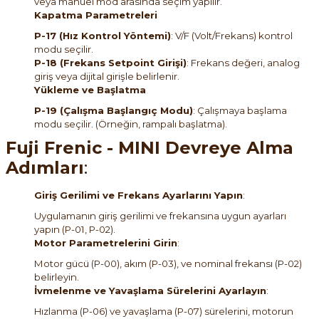
veya manuel mod arasında seçim yapılır.
Kapatma Parametreleri
P-17 (Hız Kontrol Yöntemi)
: V/F (Volt/Frekans) kontrol
modu seçilir.
P-18 (Frekans Setpoint Girişi)
: Frekans değeri, analog
giriş veya dijital girişle belirlenir.
Yükleme ve Başlatma
P-19 (Çalışma Başlangıç Modu)
: Çalışmaya başlama
modu seçilir. (Örneğin, rampalı başlatma).
Fuji Frenic - MINI Devreye Alma
Adımları
:
Giriş Gerilimi ve Frekans Ayarlarını Yapın
:
Uygulamanın giriş gerilimi ve frekansına uygun ayarları
yapın (P-01, P-02).
Motor Parametrelerini Girin
:
Motor gücü (P-00), akım (P-03), ve nominal frekansı (P-02)
belirleyin.
İvmelenme ve Yavaşlama Sürelerini Ayarlayın
:
Hızlanma (P-06) ve yavaşlama (P-07) sürelerini, motorun