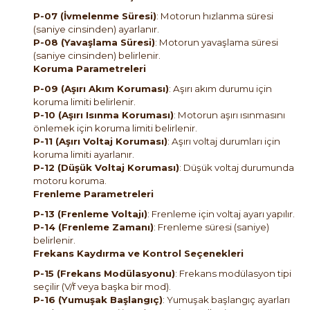
P-07 (İvmelenme Süresi)
: Motorun hızlanma süresi
(saniye cinsinden) ayarlanır.
P-08 (Yavaşlama Süresi)
: Motorun yavaşlama süresi
(saniye cinsinden) belirlenir.
Koruma Parametreleri
P-09 (Aşırı Akım Koruması)
: Aşırı akım durumu için
koruma limiti belirlenir.
P-10 (Aşırı Isınma Koruması)
: Motorun aşırı ısınmasını
önlemek için koruma limiti belirlenir.
P-11 (Aşırı Voltaj Koruması)
: Aşırı voltaj durumları için
koruma limiti ayarlanır.
P-12 (Düşük Voltaj Koruması)
: Düşük voltaj durumunda
motoru koruma.
Frenleme Parametreleri
P-13 (Frenleme Voltajı)
: Frenleme için voltaj ayarı yapılır.
P-14 (Frenleme Zamanı)
: Frenleme süresi (saniye)
belirlenir.
Frekans Kaydırma ve Kontrol Seçenekleri
P-15 (Frekans Modülasyonu)
: Frekans modülasyon tipi
seçilir (V/f veya başka bir mod).
P-16 (Yumuşak Başlangıç)
: Yumuşak başlangıç ayarları