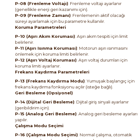
P-08 (Frenleme Voltajı)
: Frenleme voltajı ayarlanır
(genellikle enerji geri kazanımı için).
P-09 (Frenleme Zamanı)
: Frenlemenin aktif olacağı
süreyi ayarlamak için bu parametre kullanılır.
Koruma Parametreleri
P-10 (Aşırı Akım Koruması)
: Aşırı akım tespiti için limit
belirlenir.
P-11 (Aşırı Isınma Koruması)
: Motorun aşırı ısınmasını
önlemek için koruma limiti belirlenir.
P-12 (Aşırı Voltaj Koruması)
: Aşırı voltaj durumları için
koruma limiti ayarlanır.
Frekans Kaydırma Parametreleri
P-13 (Frekans Kaydırma Modu)
: Yumuşak başlangıç için
frekans kaydırma fonksiyonu açılır (isteğe bağlı).
Geri Besleme (Opsiyonel)
P-14 (Dijital Geri Besleme)
: Dijital giriş sinyali ayarlanır
(geribildirim için).
P-15 (Analog Geri Besleme)
: Analog geri besleme ayarları
yapılır.
Çalışma Modu Seçimi
P-16 (Çalışma Modu Seçimi)
: Normal çalışma, otomatik