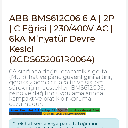
SIMATIC SAFETY
Kaynakları - UPS
ABB BMS612C06 6 A | 2P
SIMATIC TIA PORTAL HMI Yazılımları
| C Eğrisi | 230/400V AC |
re Kesiciler
SIMATIC Yazılım Paketleri
6kA Minyatür Devre
Kesici
SIMOTION Hareket Kontrol Üniteleri
alterleri
(2CDS652061R0064)
SIRIUS SAFETY
er Şalterleri
6A sınıfında doğru otomatik sigorta
WinCC Unified Runtime Yazılımları
(MCB);
hat ve pano güvenliğini artırır
,
gereksiz açmaları azaltır ve sistem
sürekliliğini destekler. BMS612C06;
pano ve dağıtım uygulamalarında
kompakt ve pratik bir koruma
ler
çözümüdür.
Anma Akımı (In): 6 A
Kutup: 2P
Eğri: C
Icn (kısa devre): 6 kA
ı
Gerilim: 230/400V AC
Ürün ID: 2CDS652061R0064
“Tek hat şema veya pano fotoğrafını
umuşak Yol Vericiler