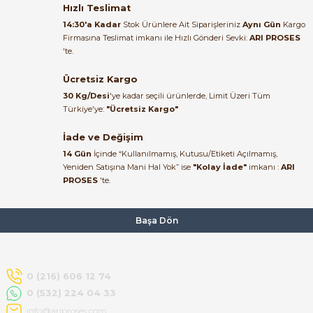
22/06/2026
Hızlı Teslimat
ABB
14:30'a Kadar
Stok Ürünlere Ait Siparişleriniz
Aynı Gün
Kargo
ABB 1 Kutup 6A Otomatik Sigorta C Tipi 6kA 2CDS651061R0064 BM
Firmasına Teslimat imkanı ile Hızlı Gönderi Sevki:
ARI PROSES
Ürün elime eksiksiz ve hasarsız
'te.
ulaştı. Paketleme özenliydi,
alışveriş sürecinden memnun
Ücretsiz Kargo
470,20 TL
kaldım.
206,89 TL
30 Kg/Desi
'ye kadar seçili ürünlerde, Limit Üzeri Tüm
Kemal Toktaş | 20/06/2026
Türkiye'ye:
"Ücretsiz Kargo"
ABB
İade ve Değişim
ABB 1 Kutup 10A Otomatik Sigorta C Tipi 6kA 2CDS651061R0104 BM
Alışveriş süreci de hızlı ve
14 Gün
İçinde “Kullanılmamış, Kutusu/Etiketi Açılmamış,
problemsiz geçti.
Yeniden Satışına Mani Hal Yok” ise
"Kolay İade"
imkanı :
ARI
PROSES
'te.
Kemal Toktaş | 20/06/2026
391,73 TL
172,36 TL
Havale ile odeme yaptim ve
Başa Dön
ABB
tedirgindim ama saticinin
sonrasindaki iletisim ve
ABB 1 Kutup 16A Otomatik Sigorta C Tipi 6kA 2CDS651061R0164 BMS
bilgilendirmesinden cok
memnun kaldim. Kesinlikle
0 (216) 606 12 74
tavsiye ederim.
0 (532) 224 04 33
391,73 TL
172,36 TL
mehidin tahsin | 20/06/2026
info@ariproses.com