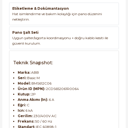
Etiketleme & Dokümantasyon
Hat isimlendirme ve bakım kolaylığı için pano düzenini
netleştirin.
Pano Şalt Seti
Uygun şalter/sigorta koordinasyonu + doğru kablo kesiti ile
güvenli kurulum.
Teknik Snapshot:
Marka:
ABB
Seri:
Basic M
Model:
BMS612C06
Ürün ID (MPN):
2CDS652061R0064
Kutup:
2P
Anma Akımı (In):
6 A
Eğri:
C
Icn:
6 kA
Gerilim:
230/400V AC
Frekans:
50 / 60 Hz
Standart:
IEC 60898-1