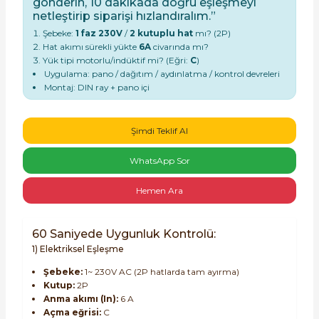
gönderin, 10 dakikada doğru eşleşmeyi
netleştirip siparişi hızlandıralım.”
Şebeke:
1 faz 230V
/
2 kutuplu hat
mı? (2P)
Hat akımı sürekli yükte
6A
civarında mı?
Yük tipi motorlu/indüktif mi? (Eğri:
C
)
Uygulama: pano / dağıtım / aydınlatma / kontrol devreleri
Montaj: DIN ray + pano içi
e Pako Şalterler
Şimdi Teklif Al
WhatsApp Sor
Hemen Ara
60 Saniyede Uygunluk Kontrolü:
1) Elektriksel Eşleşme
Şebeke:
1~ 230V AC (2P hatlarda tam ayırma)
Kutup:
2P
Anma akımı (In):
6 A
Açma eğrisi:
C