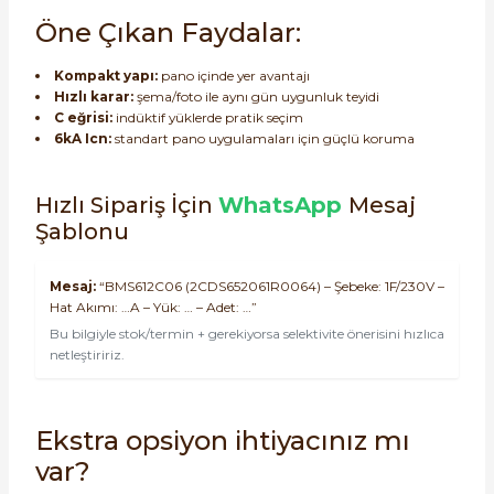
Öne Çıkan Faydalar:
Kompakt yapı:
pano içinde yer avantajı
Hızlı karar:
şema/foto ile aynı gün uygunluk teyidi
C eğrisi:
indüktif yüklerde pratik seçim
6kA Icn:
standart pano uygulamaları için güçlü koruma
Hızlı Sipariş İçin
WhatsApp
Mesaj
Şablonu
Mesaj:
“BMS612C06 (2CDS652061R0064) – Şebeke: 1F/230V –
Hat Akımı: …A – Yük: … – Adet: …”
Bu bilgiyle stok/termin + gerekiyorsa selektivite önerisini hızlıca
netleştiririz.
Ekstra opsiyon ihtiyacınız mı
var?