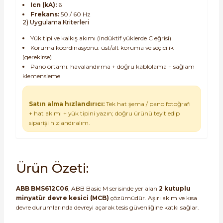
Icn (kA):
6
Frekans:
50 / 60 Hz
2) Uygulama Kriterleri
Yük tipi ve kalkış akımı (indüktif yüklerde C eğrisi)
Koruma koordinasyonu: üst/alt koruma ve seçicilik
(gerekirse)
Pano ortamı: havalandırma + doğru kablolama + sağlam
klemensleme
Satın alma hızlandırıcı:
Tek hat şema / pano fotoğrafı
+ hat akımı + yük tipini yazın; doğru ürünü teyit edip
siparişi hızlandıralım.
Ürün Özeti:
ABB BMS612C06
, ABB Basic M serisinde yer alan
2 kutuplu
minyatür devre kesici (MCB)
çözümüdür. Aşırı akım ve kısa
devre durumlarında devreyi açarak tesis güvenliğine katkı sağlar.