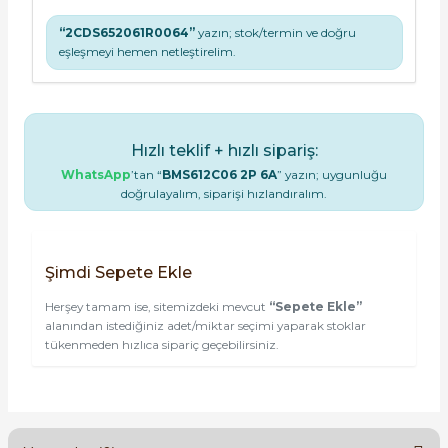
“2CDS652061R0064”
yazın; stok/termin ve doğru
eşleşmeyi hemen netleştirelim.
Hızlı teklif + hızlı sipariş:
WhatsApp
’tan “
BMS612C06 2P 6A
” yazın; uygunluğu
doğrulayalım, siparişi hızlandıralım.
Şimdi Sepete Ekle
Herşey tamam ise, sitemizdeki mevcut
“Sepete Ekle”
alanından istediğiniz adet/miktar seçimi yaparak stoklar
tükenmeden hızlıca sipariç geçebilirsiniz.