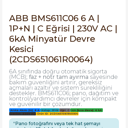
SIMATIC SAFETY
Kaynakları - UPS
ABB BMS611C06 6 A |
SIMATIC TIA PORTAL HMI Yazılımları
1P+N | C Eğrisi | 230V AC |
re Kesiciler
SIMATIC Yazılım Paketleri
6kA Minyatür Devre
Kesici
SIMOTION Hareket Kontrol Üniteleri
alterleri
(2CDS651061R0064)
SIRIUS SAFETY
er Şalterleri
6A sınıfında doğru otomatik sigorta
WinCC Unified Runtime Yazılımları
(MCB);
faz + nötr tam ayırma
sayesinde
bakım güvenliğini artırır, gereksiz
açmaları azaltır ve sistem sürekliliğini
destekler. BMS611C06; pano, dağıtım ve
kontrol/yardımcı devreler için kompakt
ler
ve güvenilir bir çözümdür.
Anma Akımı (In): 6 A
Kutup: 1P+N
Eğri: C
Icn (kısa devre): 6 kA
ı
Gerilim: 230V AC
Ürün ID: 2CDS651061R0064
“Pano fotoğrafını veya tek hat şemayı
umuşak Yol Vericiler