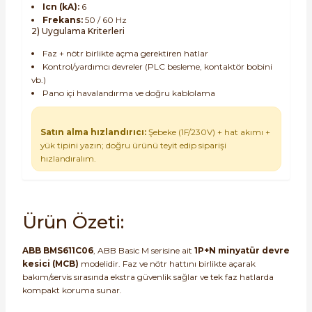
Icn (kA):
6
Frekans:
50 / 60 Hz
2) Uygulama Kriterleri
Faz + nötr birlikte açma gerektiren hatlar
Kontrol/yardımcı devreler (PLC besleme, kontaktör bobini
vb.)
Pano içi havalandırma ve doğru kablolama
Satın alma hızlandırıcı:
Şebeke (1F/230V) + hat akımı +
yük tipini yazın; doğru ürünü teyit edip siparişi
hızlandıralım.
Ürün Özeti:
ABB BMS611C06
, ABB Basic M serisine ait
1P+N minyatür devre
kesici (MCB)
modelidir. Faz ve nötr hattını birlikte açarak
bakım/servis sırasında ekstra güvenlik sağlar ve tek faz hatlarda
kompakt koruma sunar.