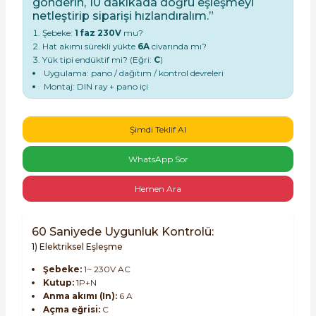
gönderin, 10 dakikada doğru eşleşmeyi
netleştirip siparişi hızlandıralım.”
Şebeke:
1 faz 230V
mu?
Hat akımı sürekli yükte
6A
civarında mı?
Yük tipi endüktif mi? (Eğri:
C
)
Uygulama: pano / dağıtım / kontrol devreleri
Montaj: DIN ray + pano içi
e Pako Şalterler
Şimdi Teklif Al
WhatsApp Sor
Hemen Ara
60 Saniyede Uygunluk Kontrolü:
1) Elektriksel Eşleşme
Şebeke:
1~ 230V AC
Kutup:
1P+N
Anma akımı (In):
6 A
Açma eğrisi:
C