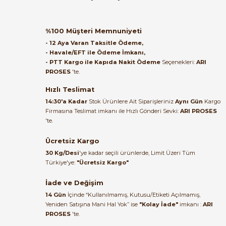
B... A... | 27/06/2026
ABB
ABB 2 Kutup 6A Otomatik Sigorta C Tipi 6kA 2CDS652061R0064 B
%100 Müşteri Memnuniyeti
Satıcı ilgili ve çok yardım severdi
- 12 Aya Varan Taksitle Ödeme,
bundan mehmet bey ilgi ve
- Havale/EFT ile Ödeme İmkanı,
alakası için teşekkür ederim
- PTT Kargo ile Kapıda Nakit Ödeme
Seçenekleri:
ARI
1.645,77 TL
PROSES
'te.
724,14 TL
muhammed demirci |
22/06/2026
Hızlı Teslimat
ABB
14:30'a Kadar
Stok Ürünlere Ait Siparişleriniz
Aynı Gün
Kargo
ABB 1 Kutup 10A Otomatik Sigorta C Tipi 6kA 2CDS651061R0104 BM
Firmasına Teslimat imkanı ile Hızlı Gönderi Sevki:
ARI PROSES
Ürün elime eksiksiz ve hasarsız
'te.
ulaştı. Paketleme özenliydi,
alışveriş sürecinden memnun
Ücretsiz Kargo
391,98 TL
kaldım.
172,47 TL
30 Kg/Desi
'ye kadar seçili ürünlerde, Limit Üzeri Tüm
Kemal Toktaş | 20/06/2026
Türkiye'ye:
"Ücretsiz Kargo"
ABB
İade ve Değişim
ABB 1 Kutup 16A Otomatik Sigorta C Tipi 6kA 2CDS651061R0164 BMS
Alışveriş süreci de hızlı ve
14 Gün
İçinde “Kullanılmamış, Kutusu/Etiketi Açılmamış,
problemsiz geçti.
Yeniden Satışına Mani Hal Yok” ise
"Kolay İade"
imkanı :
ARI
PROSES
'te.
Kemal Toktaş | 20/06/2026
391,98 TL