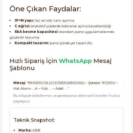
Öne Çıkan Faydalar:
1P+N yapı:
faz ve nötr tam ayırma
C eğrisi:
endüktif yüklerde toleranslı açma karakteristiği
6kA kesme kapasitesi:
standart pano uygulamalarında
güvenilir koruma
Kompakt tasarım:
pano içinde yer tasarrufu
Hızlı Sipariş İçin
WhatsApp
Mesaj
Şablonu
Mesaj:
“BMS611C06 (2CDS651061R0064) – Şebeke: 1F/230V –
Hat Akımı: …A – Yük: … – Adet: …”
Bu bilgiyle stok/termin ve gerekiyorsa alternatif önerileri hızlıca
paylaşırız.
Teknik Snapshot:
Marka:
ABB