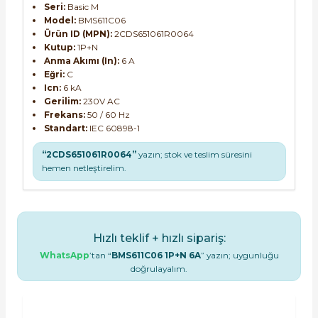
Seri:
Basic M
Model:
BMS611C06
Ürün ID (MPN):
2CDS651061R0064
Kutup:
1P+N
Anma Akımı (In):
6 A
Eğri:
C
Icn:
6 kA
Gerilim:
230V AC
Frekans:
50 / 60 Hz
Standart:
IEC 60898-1
“2CDS651061R0064”
yazın; stok ve teslim süresini
hemen netleştirelim.
Hızlı teklif + hızlı sipariş:
WhatsApp
’tan “
BMS611C06 1P+N 6A
” yazın; uygunluğu
doğrulayalım.