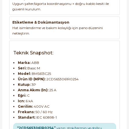
Uygun şalter/sigorta koordinasyonu + doğru kablo kesiti ile
güvenli kurulum.
Etiketleme & Dokümantasyon
Hat isimlendirme ve bakım kolaylığı için pano düzenini
netleştirin.
Teknik Snapshot:
Marka:
ABB
Seri:
Basic M
Model:
BMS613C25
Ürün ID (MPN):
2CDS653061R0254
Kutup:
3P
Anma Akımı (In):
25 A
Eğri:
C
Icn:
6 kA
Gerilim:
400V AC
Frekans:
50 / 60 Hz
Standart:
IEC 60898-1
“2CDS653061R0254”
yazın; stok/termin ve doğru