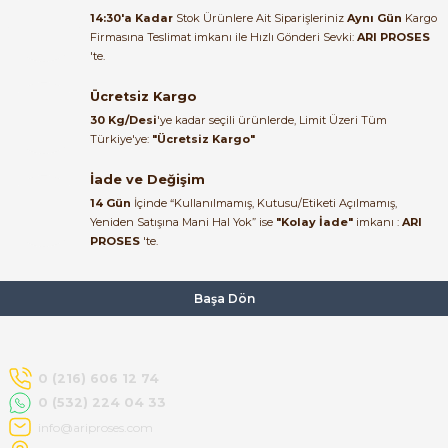
ABB
14:30'a Kadar
Stok Ürünlere Ait Siparişleriniz
Aynı Gün
Kargo
ABB 1 Kutup 6A Otomatik Sigorta C Tipi 6kA 2CDS651061R0064 BM
Firmasına Teslimat imkanı ile Hızlı Gönderi Sevki:
ARI PROSES
Ürün elime eksiksiz ve hasarsız
'te.
ulaştı. Paketleme özenliydi,
alışveriş sürecinden memnun
Ücretsiz Kargo
470,20 TL
kaldım.
206,89 TL
30 Kg/Desi
'ye kadar seçili ürünlerde, Limit Üzeri Tüm
Kemal Toktaş | 20/06/2026
Türkiye'ye:
"Ücretsiz Kargo"
ABB
İade ve Değişim
ABB 1 Kutup 10A Otomatik Sigorta C Tipi 6kA 2CDS651061R0104 BM
Alışveriş süreci de hızlı ve
14 Gün
İçinde “Kullanılmamış, Kutusu/Etiketi Açılmamış,
problemsiz geçti.
Yeniden Satışına Mani Hal Yok” ise
"Kolay İade"
imkanı :
ARI
PROSES
'te.
Kemal Toktaş | 20/06/2026
391,73 TL
172,36 TL
Havale ile odeme yaptim ve
Başa Dön
ABB
tedirgindim ama saticinin
sonrasindaki iletisim ve
ABB 1 Kutup 16A Otomatik Sigorta C Tipi 6kA 2CDS651061R0164 BMS
bilgilendirmesinden cok
memnun kaldim. Kesinlikle
0 (216) 606 12 74
tavsiye ederim.
0 (532) 224 04 33
391,73 TL
172,36 TL
mehidin tahsin | 20/06/2026
info@ariproses.com