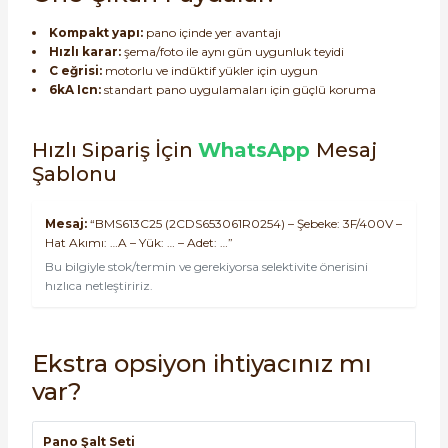
Kompakt yapı:
pano içinde yer avantajı
Hızlı karar:
şema/foto ile aynı gün uygunluk teyidi
C eğrisi:
motorlu ve indüktif yükler için uygun
6kA Icn:
standart pano uygulamaları için güçlü koruma
Hızlı Sipariş İçin
WhatsApp
Mesaj
Şablonu
Mesaj:
“BMS613C25 (2CDS653061R0254) – Şebeke: 3F/400V –
Hat Akımı: …A – Yük: … – Adet: …”
Bu bilgiyle stok/termin ve gerekiyorsa selektivite önerisini
hızlıca netleştiririz.
Ekstra opsiyon ihtiyacınız mı
var?
Pano Şalt Seti