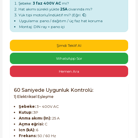
Şebeke:
3 faz 400V AC
mi?
Hat akımı sürekli yükte
25A
civarında mı?
Yük tipi motorlu/indüktif mi? (Eğri:
C
)
Uygulama: pano / dağıtım / üç faz hat koruma
Montaj: DIN ray + pano içi
e Pako Şalterler
Şimdi Teklif Al
WhatsApp Sor
Hemen Ara
60 Saniyede Uygunluk Kontrolü:
1) Elektriksel Eşleşme
Şebeke:
3~ 400V AC
Kutup:
3P
Anma akımı (In):
25 A
Açma eğrisi:
C
Icn (kA):
6
Frekans:
50 / 60 Hz