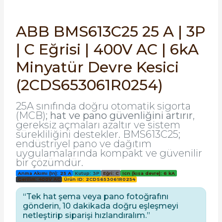
SIMATIC SAFETY
Kaynakları - UPS
ABB BMS613C25 25 A | 3P
SIMATIC TIA PORTAL HMI Yazılımları
| C Eğrisi | 400V AC | 6kA
re Kesiciler
SIMATIC Yazılım Paketleri
Minyatür Devre Kesici
(2CDS653061R0254)
SIMOTION Hareket Kontrol Üniteleri
alterleri
25A sınıfında doğru otomatik sigorta
SIRIUS SAFETY
(MCB);
hat ve pano güvenliğini artırır
,
er Şalterleri
gereksiz açmaları azaltır ve sistem
WinCC Unified Runtime Yazılımları
sürekliliğini destekler. BMS613C25;
endüstriyel pano ve dağıtım
uygulamalarında kompakt ve güvenilir
bir çözümdür.
ler
Anma Akımı (In): 25 A
Kutup: 3P
Eğri: C
Icn (kısa devre): 6 kA
Gerilim: 400V AC
Ürün ID: 2CDS653061R0254
ı
“Tek hat şema veya pano fotoğrafını
gönderin, 10 dakikada doğru eşleşmeyi
netleştirip siparişi hızlandıralım.”
umuşak Yol Vericiler