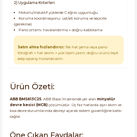
2) Uygulama Kriterleri
Motorlu/indüktif yüklerde C eğrisi uygunluğu
Koruma koordinasyonu: üst/alt koruma ve seçicilik
(gerekirse)
Pano ortamı: havalandırma + doğru kablolama
Satın alma hızlandırıcı:
Tek hat şema veya pano
fotoğrafı + hat akımı + yük tipini yazın; doğru ürünü teyit
edip siparişi hızlandıralım.
Ürün Özeti:
ABB BMS613C25
, ABB Basic M serisinde yer alan
minyatür
devre kesici (MCB)
çözümüdür. Üç faz hatlarda aşırı akım ve
kısa devre durumlarında devreyi açarak sistem güvenliğine katkı
sağlar.
Öne Çıkan Faydalar: