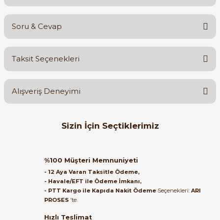
Soru & Cevap
Bu ürüne ilk yorumu siz yapın!
Taksit Seçenekleri
Yorum Yaz
Ürün hakkında henüz soru sorulmamış.
Alışveriş Deneyimi
Soru Sor
Orijinal kutusuyla ertesi gün
Sizin İçin Seçtiklerimiz
ulaştı elimize. Teşekkürler.
B... A... | 27/06/2026
ABB
ABB 2 Kutup 6A Otomatik Sigorta C Tipi 6kA 2CDS652061R0064 B
%100 Müşteri Memnuniyeti
Satıcı ilgili ve çok yardım severdi
- 12 Aya Varan Taksitle Ödeme,
bundan mehmet bey ilgi ve
- Havale/EFT ile Ödeme İmkanı,
alakası için teşekkür ederim
- PTT Kargo ile Kapıda Nakit Ödeme
Seçenekleri:
ARI
1.644,72 TL
PROSES
'te.
723,68 TL
muhammed demirci |
22/06/2026
Hızlı Teslimat