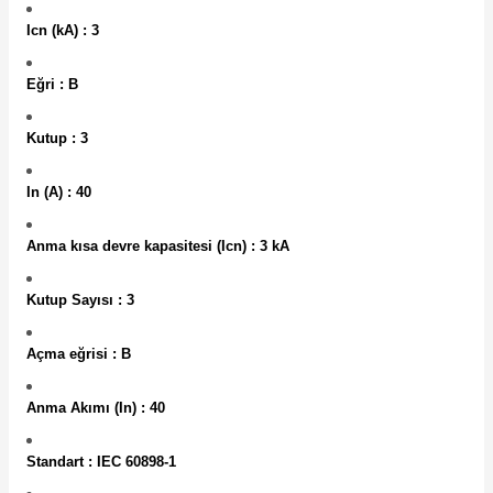
Icn (kA) : 3
Eğri : B
Kutup : 3
e Pako Şalterler
In (A) : 40
Anma kısa devre kapasitesi (Icn) : 3 kA
Kutup Sayısı : 3
Açma eğrisi : B
Anma Akımı (In) : 40
Standart : IEC 60898-1