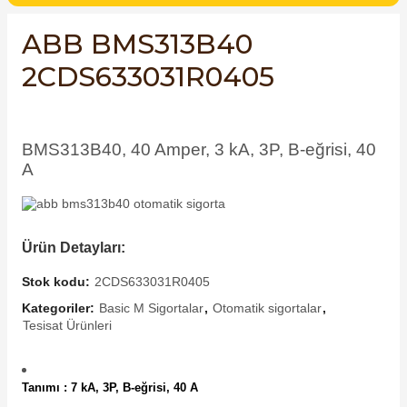
SIMATIC SAFETY
ABB BMS313B40
Kaynakları - UPS
SIMATIC TIA PORTAL HMI Yazılımları
2CDS633031R0405
re Kesiciler
SIMATIC Yazılım Paketleri
BMS313B40, 40 Amper, 3 kA, 3P, B-eğrisi, 40
SIMOTION Hareket Kontrol Üniteleri
A
alterleri
SIRIUS SAFETY
er Şalterleri
WinCC Unified Runtime Yazılımları
Ürün Detayları:
Stok kodu:
2CDS633031R0405
Kategoriler:
Basic M Sigortalar
,
Otomatik sigortalar
,
ler
Tesisat Ürünleri
ı
Tanımı : 7 kA, 3P, B-eğrisi, 40 A
umuşak Yol Vericiler