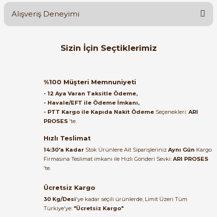
Alışveriş Deneyimi
Soru Sor
Orijinal kutusuyla ertesi gün
Sizin İçin Seçtiklerimiz
ulaştı elimize. Teşekkürler.
B... A... | 27/06/2026
ABB
%64
ABB SH 203-C 40 2CDS213001R0404
%100 Müşteri Memnuniyeti
Satıcı ilgili ve çok yardım severdi
- 12 Aya Varan Taksitle Ödeme,
bundan mehmet bey ilgi ve
- Havale/EFT ile Ödeme İmkanı,
alakası için teşekkür ederim
- PTT Kargo ile Kapıda Nakit Ödeme
Seçenekleri:
ARI
3.124,57 TL
PROSES
'te.
1.124,85 TL
muhammed demirci |
Tükendi
22/06/2026
Hızlı Teslimat
ABB
14:30'a Kadar
Stok Ürünlere Ait Siparişleriniz
Aynı Gün
Kargo
ABB SH 203-C 40 NA 2CDS213103R0404
Firmasına Teslimat imkanı ile Hızlı Gönderi Sevki:
ARI PROSES
Ürün elime eksiksiz ve hasarsız
'te.
ulaştı. Paketleme özenliydi,
alışveriş sürecinden memnun
Ücretsiz Kargo
kaldım.
1.126,20 TL
30 Kg/Desi
'ye kadar seçili ürünlerde, Limit Üzeri Tüm
Kemal Toktaş | 20/06/2026
Türkiye'ye:
"Ücretsiz Kargo"
Tükendi