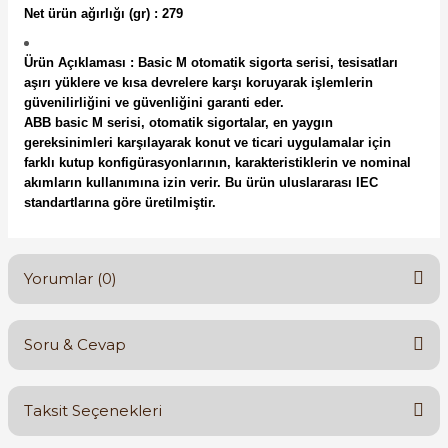
Net ürün ağırlığı (gr) : 279
Ürün Açıklaması :
Basic M otomatik sigorta serisi, tesisatları
aşırı yüklere ve kısa devrelere karşı koruyarak işlemlerin
güvenilirliğini ve güvenliğini garanti eder.
ABB basic M serisi, otomatik sigortalar, en yaygın
gereksinimleri karşılayarak konut ve ticari uygulamalar için
farklı kutup konfigürasyonlarının, karakteristiklerin ve nominal
akımların kullanımına izin verir. Bu ürün uluslararası IEC
standartlarına göre üretilmiştir.
Yorumlar (0)
Soru & Cevap
Bu ürüne ilk yorumu siz yapın!
Taksit Seçenekleri
Yorum Yaz
Ürün hakkında henüz soru sorulmamış.