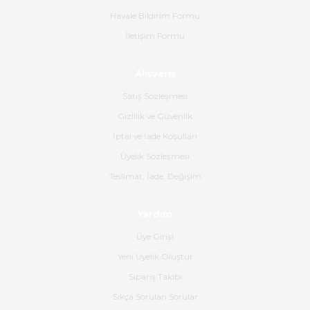
Havale Bildirim Formu
Ürün sorunsuz ulaştı havalı
İletişim Formu
poşetlerle gönderim yapıyorlar.
Ürünün kodu XDR-240e-24 yeni
ürün geliyor.
Alışveriş
B... K... | 16/06/2026
Satış Sözleşmesi
Gizlilik ve Güvenlik
Gerçekten harika ve etkileyici
İptal ve İade Koşulları
olmuş, tam istediğim gibi. Ayrıca
satış personeline de güzel ve
Üyelik Sözleşmesi
nazik ilgisi için teşekkür ederim.
Teslimat, İade, Değişim
Dima Kulalac | 18/05/2026
Yardım
Hızlı bir şekilde elimize ulaştı
Üye Girişi
güzel paketlenmişti
Yeni Üyelik Oluştur
B... K... | 16/05/2026
Sipariş Takibi
Sıkça Sorulan Sorular
Ürün iki gün içinde elime