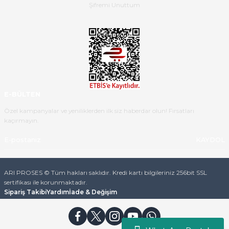
ulaştı.Ürünün paketlenmesi
Şifremi Unuttum
gayet başarılı hasarsız bir şekilde
teslim aldım. Bu konudaki
hassasiyetleri ve Ürünün kalitesi
için teşekkür ederim
C... K... | 16/05/2026
Deneyimini Paylaş
Diğer yorumları göster
E-BÜLTEN
Özel kampanyalar ve yeniliklerden ilk siz haberdar olun! Fırsatları
kaçırmayın.
KAYDOL
ARI PROSES © Tüm hakları saklıdır. Kredi kartı bilgileriniz 256bit SSL
sertifikası ile korunmaktadır.
Sipariş Takibi
Yardım
İade & Değişim