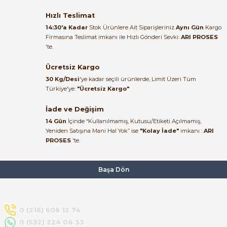
Satıcı ilgili ve çok yardım severdi
bundan mehmet bey ilgi ve
Hızlı Teslimat
alakası için teşekkür ederim
14:30'a Kadar
Stok Ürünlere Ait Siparişleriniz
Aynı Gün
Kargo
Firmasına Teslimat imkanı ile Hızlı Gönderi Sevki:
ARI PROSES
muhammed demirci |
'te.
22/06/2026
Ücretsiz Kargo
Ürün elime eksiksiz ve hasarsız
30 Kg/Desi
'ye kadar seçili ürünlerde, Limit Üzeri Tüm
ulaştı. Paketleme özenliydi,
Türkiye'ye:
"Ücretsiz Kargo"
alışveriş sürecinden memnun
kaldım.
İade ve Değişim
14 Gün
İçinde “Kullanılmamış, Kutusu/Etiketi Açılmamış,
Kemal Toktaş | 20/06/2026
Yeniden Satışına Mani Hal Yok” ise
"Kolay İade"
imkanı :
ARI
PROSES
'te.
Alışveriş süreci de hızlı ve
problemsiz geçti.
Başa Dön
Kemal Toktaş | 20/06/2026
Havale ile odeme yaptim ve
0 (216) 606 12 74
tedirgindim ama saticinin
0 (532) 224 04 33
sonrasindaki iletisim ve