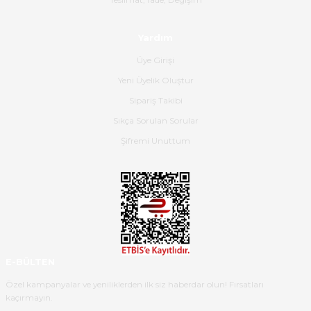
olmuş, tam istediğim gibi. Ayrıca
satış personeline de güzel ve
Yardım
nazik ilgisi için teşekkür ederim.
Üye Girişi
Dima Kulalac | 18/05/2026
Yeni Üyelik Oluştur
Hızlı bir şekilde elimize ulaştı
Sipariş Takibi
güzel paketlenmişti
Sıkça Sorulan Sorular
B... K... | 16/05/2026
Şifremi Unuttum
Ürün iki gün içinde elime
ulaştı.Ürünün paketlenmesi
gayet başarılı hasarsız bir şekilde
teslim aldım. Bu konudaki
hassasiyetleri ve Ürünün kalitesi
için teşekkür ederim
E-BÜLTEN
C... K... | 16/05/2026
Özel kampanyalar ve yeniliklerden ilk siz haberdar olun! Fırsatları
kaçırmayın.
Deneyimini Paylaş
Diğer yorumları göster