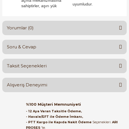
açma mekanizmasına
uyumludur.
sahiptirler, aşırı yük
Yorumlar (0)
e Pako Şalterler
Soru & Cevap
Bu ürüne ilk yorumu siz yapın!
Taksit Seçenekleri
Yorum Yaz
Ürün hakkında henüz soru sorulmamış.
Alışveriş Deneyimi
Soru Sor
Orijinal kutusuyla ertesi gün
%100 Müşteri Memnuniyeti
ulaştı elimize. Teşekkürler.
- 12 Aya Varan Taksitle Ödeme,
- Havale/EFT ile Ödeme İmkanı,
B... A... | 27/06/2026
- PTT Kargo ile Kapıda Nakit Ödeme
Seçenekleri:
ARI
PROSES
'te.