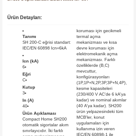
SIMATIC SAFETY
Kaynakları - UPS
Ürün Detayları:
SIMATIC TIA PORTAL HMI Yazılımları
re Kesiciler
koruması için gecikmeli
SIMATIC Yazılım Paketleri
Tanımı
termal açma
SH 200-C eğrisi standart:
mekanizması ve kısa
IEC/EN 60898 Icn=6kA
devre koruması için
SIMOTION Hareket Kontrol Üniteleri
elektromekanik açma
alterleri
mekanizması. Farklı
Icn (kA)
SIRIUS SAFETY
özelliklerde (B,C)
6
mevcuttur,
Eğri
er Şalterleri
konfigürasyonları
WinCC Unified Runtime Yazılımları
C
(1P,1P+N,2P,3P,3P+N,4P),
Kutup
kesme kapasiteleri
3
(230/400 V AC'de 6 kA'ya
kadar) ve nominal akımlar
In (A)
ler
(40 A'ya kadar). SH200
40
ürün yelpazesindeki tüm
Ürün Açıklaması
MCB'ler, konut
ı
Compact Home SH200
uygulamaları için
otomatik sigortalar akım
kullanıma izin veren
sınırlayıcıdır. İki farklı
umuşak Yol Vericiler
IEC/EN 60898-1 ile