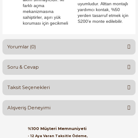
uyumludur. Alttan montajlı
farklı açma
yardımcı kontak, %50
mekanizmasına
yerden tasarruf etmek için
sahiptirler, aşırı yük
S200'e monte edilebilir.
koruması için gecikmeli
e Pako Şalterler
Yorumlar (0)
Soru & Cevap
Bu ürüne ilk yorumu siz yapın!
Taksit Seçenekleri
Yorum Yaz
Ürün hakkında henüz soru sorulmamış.
Alışveriş Deneyimi
Soru Sor
Orijinal kutusuyla ertesi gün
%100 Müşteri Memnuniyeti
ulaştı elimize. Teşekkürler.
- 12 Aya Varan Taksitle Ödeme,