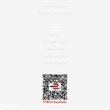
B... K... | 16/06/2026
Üyelik Sözleşmesi
Gerçekten harika ve etkileyici
Teslimat, İade, Değişim
olmuş, tam istediğim gibi. Ayrıca
satış personeline de güzel ve
Yardım
nazik ilgisi için teşekkür ederim.
Üye Girişi
Dima Kulalac | 18/05/2026
Yeni Üyelik Oluştur
Hızlı bir şekilde elimize ulaştı
Sipariş Takibi
güzel paketlenmişti
Sıkça Sorulan Sorular
B... K... | 16/05/2026
Şifremi Unuttum
Ürün iki gün içinde elime
ulaştı.Ürünün paketlenmesi
gayet başarılı hasarsız bir şekilde
teslim aldım. Bu konudaki
hassasiyetleri ve Ürünün kalitesi
için teşekkür ederim
E-BÜLTEN
C... K... | 16/05/2026