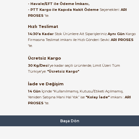
- Havale/EFT ile Ödeme İmkanı,
B... A... | 27/06/2026
- PTT Kargo ile Kapıda Nakit Ödeme
Seçenekleri:
ARI
PROSES
'te.
Satıcı ilgili ve çok yardım severdi
bundan mehmet bey ilgi ve
Hızlı Teslimat
alakası için teşekkür ederim
14:30'a Kadar
Stok Ürünlere Ait Siparişleriniz
Aynı Gün
Kargo
Firmasına Teslimat imkanı ile Hızlı Gönderi Sevki:
ARI PROSES
muhammed demirci |
'te.
22/06/2026
Ücretsiz Kargo
Ürün elime eksiksiz ve hasarsız
30 Kg/Desi
'ye kadar seçili ürünlerde, Limit Üzeri Tüm
ulaştı. Paketleme özenliydi,
Türkiye'ye:
"Ücretsiz Kargo"
alışveriş sürecinden memnun
kaldım.
İade ve Değişim
14 Gün
İçinde “Kullanılmamış, Kutusu/Etiketi Açılmamış,
Kemal Toktaş | 20/06/2026
Yeniden Satışına Mani Hal Yok” ise
"Kolay İade"
imkanı :
ARI
PROSES
'te.
Alışveriş süreci de hızlı ve
problemsiz geçti.
Başa Dön
Kemal Toktaş | 20/06/2026