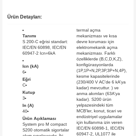
SIMATIC SAFETY
Kaynakları - UPS
Ürün Detayları:
SIMATIC TIA PORTAL HMI Yazılımları
re Kesiciler
termal açma
SIMATIC Yazılım Paketleri
Tanımı
mekanizması ve kısa
S 200-C eğrisi standart:
devre koruması için
IEC/EN 60898, IEC/EN
elektromekanik açma
SIMOTION Hareket Kontrol Üniteleri
60947-2 Icn=6kA
mekanizması. Farklı
özelliklerde (B,C,D,K,Z),
alterleri
SIRIUS SAFETY
konfigürasyonlarda
Icn (kA)
(1P,1P+N,2P,3P,3P+N,4P),
6
er Şalterleri
kesme kapasitelerinde
Eğri
WinCC Unified Runtime Yazılımları
(230/400 V AC'de 6 kA'ya
C
kadar) mevcuttur. ) ve
Kutup
anma akımları (63A'ya
3
kadar). S200 ürün
ler
yelpazesindeki tüm
In (A)
MCB'ler, konut, ticari ve
40
endüstriyel uygulamalar
Ürün Açıklaması
ı
için kullanıma izin veren
System pro M compact
IEC/EN 60898-1, IEC/EN
S200 otomatik sigortalar
umuşak Yol Vericiler
60947-2, UL1077 ile
akım sınırlayıcıdır. İki