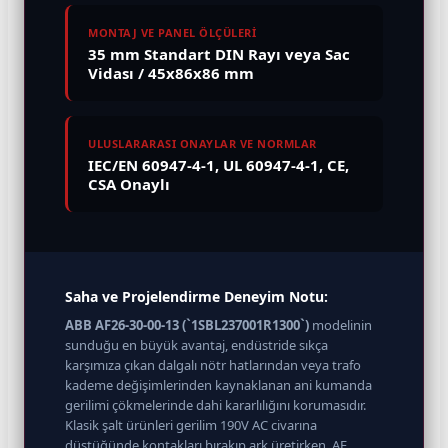
MONTAJ VE PANEL ÖLÇÜLERİ
35 mm Standart DIN Rayı veya Sac
Vidası / 45x86x86 mm
ULUSLARARASI ONAYLAR VE NORMLAR
IEC/EN 60947-4-1, UL 60947-4-1, CE,
CSA Onaylı
Saha ve Projelendirme Deneyim Notu:
ABB AF26-30-00-13 (`1SBL237001R1300`)
modelinin
sunduğu en büyük avantaj, endüstride sıkça
karşımıza çıkan dalgalı nötr hatlarından veya trafo
kademe değişimlerinden kaynaklanan ani kumanda
gerilimi çökmelerinde dahi kararlılığını korumasıdır.
Klasik şalt ürünleri gerilim 190V AC civarına
düştüğünde kontakları bırakıp ark üretirken, AF