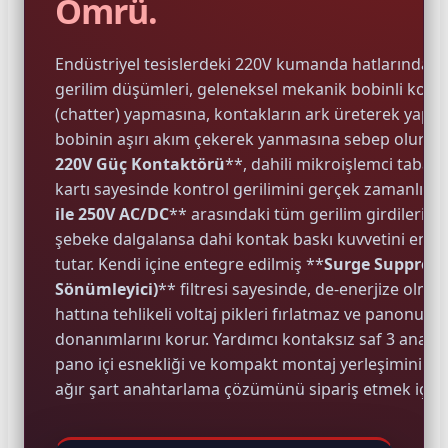
Ömrü.
Endüstriyel tesislerdeki 220V kumanda hatlarında 
gerilim düşümleri, geleneksel mekanik bobinli konta
(chatter) yapmasına, kontakların ark üreterek yapı
bobinin aşırı akım çekerek yanmasına sebep olur. **
e Pako Şalterler
220V Güç Kontaktörü
**, dahili mikroişlemci tabanl
kartı sayesinde kontrol gerilimini gerçek zamanlı re
ile 250V AC/DC
** arasındaki tüm gerilim girdilerini
şebeke dalgalansa dahi kontak baskı kuvvetini en üs
tutar. Kendi içine entegre edilmiş **
Surge Suppresso
Sönümleyici)
** filtresi sayesinde, de-enerjize ol
hattına tehlikeli voltaj pikleri fırlatmaz ve panonuz
donanımlarını korur. Yardımcı kontaksız saf 3 ana k
pano içi esnekliği ve kompakt montaj yerleşimini o
ağır şart anahtarlama çözümünü sipariş etmek için 