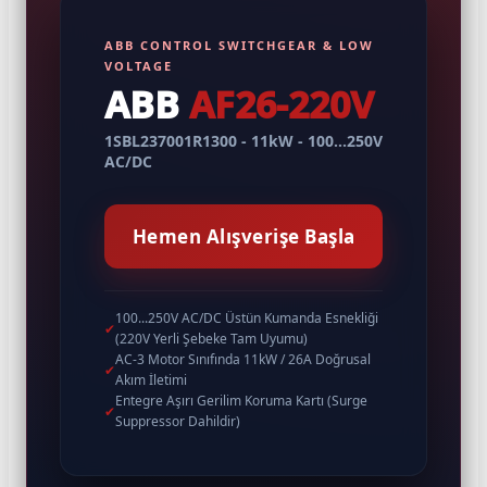
ABB CONTROL SWITCHGEAR & LOW
VOLTAGE
ABB
AF26-220V
1SBL237001R1300 - 11kW - 100...250V
AC/DC
Hemen Alışverişe Başla
100...250V AC/DC Üstün Kumanda Esnekliği
✔
(220V Yerli Şebeke Tam Uyumu)
AC-3 Motor Sınıfında 11kW / 26A Doğrusal
✔
Akım İletimi
Entegre Aşırı Gerilim Koruma Kartı (Surge
✔
Suppressor Dahildir)