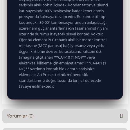
serisinin akıllı bobini içindeki kondansatör ve işlemci
katı sayesinde 100V seviyesine kadar kenetlenmiş
pozisyonda kalmaya devam eder. Bu kontaktör tip
kodundaki `30-00` kombinasyonundan anlaşılacağı
üzere ham güç anahtarlama için tasarlanmıştır; yani
üzerinde durumu izleyecek sinyal kontağı yoktur.
Eğer bu elemanı PLC tabanlı akıllı bir motor kontrol
merkezine (MCC panosu) bağlıyorsanız veya yıldız-
üçgen kilitleme devresi kuracaksanız, cihazın üst
tırnağına çıtçıtlanan **CA4-10 (1 NO)** veya
elektriksel kilitleme için emniyet amaçlı **CA4-01 (1
NC)** yardımcı kontak bloklarını siparişinize
eklemeniz Ari Proses teknik mühendislik
standartlarımız doğrultusunda birincil derecede
tavsiye edilmektedir.
Yorumlar (0)