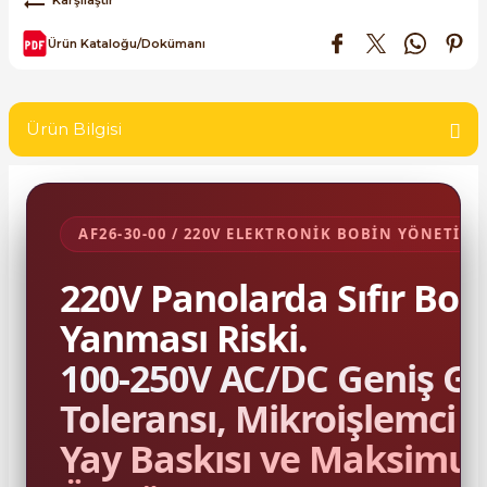
SIMATIC SAFETY
Ürün Kataloğu/Dokümanı
Kaynakları - UPS
SIMATIC TIA PORTAL HMI Yazılımları
re Kesiciler
SIMATIC Yazılım Paketleri
Ürün Bilgisi
SIMOTION Hareket Kontrol Üniteleri
alterleri
SIRIUS SAFETY
AF26-30-00 / 220V ELEKTRONİK BOBİN YÖNETİM
er Şalterleri
220V Panolarda Sıfır Bob
WinCC Unified Runtime Yazılımları
Yanması Riski.
100-250V AC/DC Geniş Gir
ler
Toleransı, Mikroişlemci 
ı
Yay Baskısı ve Maksimu
umuşak Yol Vericiler