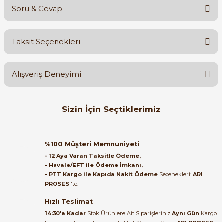
Soru & Cevap
Bu ürüne ilk yorumu siz yapın!
Taksit Seçenekleri
Yorum Yaz
Ürün hakkında henüz soru sorulmamış.
Alışveriş Deneyimi
Soru Sor
Orijinal kutusuyla ertesi gün
Sizin İçin Seçtiklerimiz
ulaştı elimize. Teşekkürler.
B... A... | 27/06/2026
ABB
ABB AF16-30-10 3 Kutuplu Güç Kontaktörü 100-250V (220V) AC/DC 
%100 Müşteri Memnuniyeti
Satıcı ilgili ve çok yardım severdi
- 12 Aya Varan Taksitle Ödeme,
bundan mehmet bey ilgi ve
- Havale/EFT ile Ödeme İmkanı,
alakası için teşekkür ederim
- PTT Kargo ile Kapıda Nakit Ödeme
Seçenekleri:
ARI
2.642,50 TL
PROSES
'te.
964,25 TL
muhammed demirci |
22/06/2026
Hızlı Teslimat
ABB
14:30'a Kadar
Stok Ürünlere Ait Siparişleriniz
Aynı Gün
Kargo
ABB AF26-30-00 11kW 26A 24-60VAC / 20-60VDC 3-Kutup Güç Kont