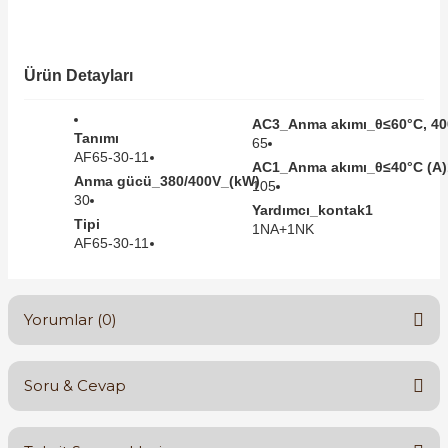
SIMATIC SAFETY
Kaynakları - UPS
SIMATIC TIA PORTAL HMI Yazılımları
Ürün Detayları
re Kesiciler
SIMATIC Yazılım Paketleri
AC3_Anma akımı_θ≤60°C, 40
Tanımı
65
AF65-30-11
SIMOTION Hareket Kontrol Üniteleri
AC1_Anma akımı_θ≤40°C (A)
Anma gücü_380/400V_(kW)
105
alterleri
30
Yardımcı_kontak1
SIRIUS SAFETY
Tipi
1NA+1NK
AF65-30-11
er Şalterleri
WinCC Unified Runtime Yazılımları
Yorumlar (0)
ler
Soru & Cevap
ı
Bu ürüne ilk yorumu siz yapın!
umuşak Yol Vericiler