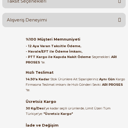
Taksit Seçenekleri
Yorum Yaz
Ürün hakkında henüz soru sorulmamış.
Alışveriş Deneyimi
Soru Sor
Orijinal kutusuyla ertesi gün
%100 Müşteri Memnuniyeti
e Pako Şalterler
ulaştı elimize. Teşekkürler.
- 12 Aya Varan Taksitle Ödeme,
- Havale/EFT ile Ödeme İmkanı,
B... A... | 27/06/2026
- PTT Kargo ile Kapıda Nakit Ödeme
Seçenekleri:
ARI
PROSES
'te.
Satıcı ilgili ve çok yardım severdi
bundan mehmet bey ilgi ve
Hızlı Teslimat
alakası için teşekkür ederim
14:30'a Kadar
Stok Ürünlere Ait Siparişleriniz
Aynı Gün
Kargo
Firmasına Teslimat imkanı ile Hızlı Gönderi Sevki:
ARI PROSES
muhammed demirci |
'te.
22/06/2026
Ücretsiz Kargo
Ürün elime eksiksiz ve hasarsız
30 Kg/Desi
'ye kadar seçili ürünlerde, Limit Üzeri Tüm
ulaştı. Paketleme özenliydi,
Türkiye'ye:
"Ücretsiz Kargo"
alışveriş sürecinden memnun
kaldım.
İade ve Değişim