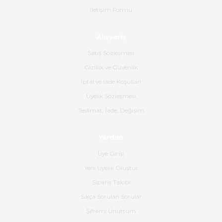
İletişim Formu
Ahmet Çağın | 20/06/2026
Alışveriş
Ürün sorunsuz ulaştı havalı
poşetlerle gönderim yapıyorlar.
Satış Sözleşmesi
Ürünün kodu XDR-240e-24 yeni
ürün geliyor.
Gizlilik ve Güvenlik
İptal ve İade Koşulları
B... K... | 16/06/2026
Üyelik Sözleşmesi
Gerçekten harika ve etkileyici
Teslimat, İade, Değişim
olmuş, tam istediğim gibi. Ayrıca
satış personeline de güzel ve
Yardım
nazik ilgisi için teşekkür ederim.
Üye Girişi
Dima Kulalac | 18/05/2026
Yeni Üyelik Oluştur
Hızlı bir şekilde elimize ulaştı
Sipariş Takibi
güzel paketlenmişti
Sıkça Sorulan Sorular
B... K... | 16/05/2026
Şifremi Unuttum