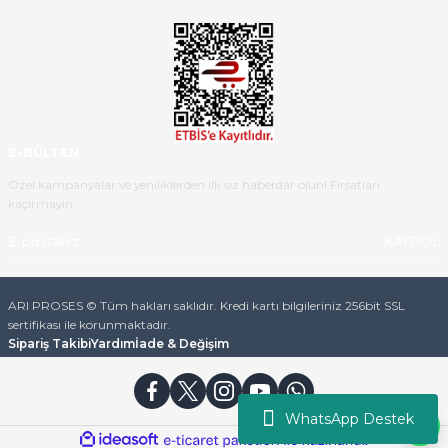
Ürün iki gün içinde elime
ulaştı.Ürünün paketlenmesi
gayet başarılı hasarsız bir şekilde
teslim aldım. Bu konudaki
hassasiyetleri ve Ürünün kalitesi
için teşekkür ederim
E-BÜLTEN
C... K... | 16/05/2026
Özel kampanyalar ve yeniliklerden ilk siz haberdar olun! Fırsatları
kaçırmayın.
Deneyimini Paylaş
Diğer yorumları göster
KAYDOL
ARI PROSES © Tüm hakları saklıdır. Kredi kartı bilgileriniz 256bit SSL
sertifikası ile korunmaktadır.
Sipariş Takibi
Yardım
İade & Değişim
WhatsApp Destek
ideasoft
ile
e-