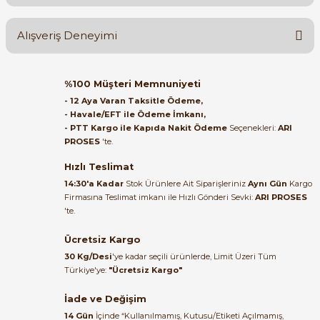
Yorum Yaz
Ürün hakkında henüz soru sorulmamış.
Alışveriş Deneyimi
Soru Sor
Orijinal kutusuyla ertesi gün
%100 Müşteri Memnuniyeti
ulaştı elimize. Teşekkürler.
e Pako Şalterler
- 12 Aya Varan Taksitle Ödeme,
- Havale/EFT ile Ödeme İmkanı,
B... A... | 27/06/2026
- PTT Kargo ile Kapıda Nakit Ödeme
Seçenekleri:
ARI
PROSES
'te.
Satıcı ilgili ve çok yardım severdi
bundan mehmet bey ilgi ve
Hızlı Teslimat
alakası için teşekkür ederim
14:30'a Kadar
Stok Ürünlere Ait Siparişleriniz
Aynı Gün
Kargo
Firmasına Teslimat imkanı ile Hızlı Gönderi Sevki:
ARI PROSES
muhammed demirci |
'te.
22/06/2026
Ücretsiz Kargo
Ürün elime eksiksiz ve hasarsız
30 Kg/Desi
'ye kadar seçili ürünlerde, Limit Üzeri Tüm
ulaştı. Paketleme özenliydi,
Türkiye'ye:
"Ücretsiz Kargo"
alışveriş sürecinden memnun
kaldım.
İade ve Değişim
14 Gün
İçinde “Kullanılmamış, Kutusu/Etiketi Açılmamış,