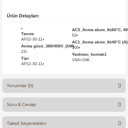
SIMATIC SAFETY
Kaynakları - UPS
Ürün Detayları:
SIMATIC TIA PORTAL HMI Yazılımları
re Kesiciler
AC3_Anma akımı_θ≤60°C, 40
SIMATIC Yazılım Paketleri
Tanımı
53
AF52-30-11
AC1_Anma akımı_θ≤40°C (A)
Anma gücü_380/400V_(kW)
SIMOTION Hareket Kontrol Üniteleri
100
22
Yardımcı_kontak1
alterleri
Tipi
1NA+1NK
SIRIUS SAFETY
AF52-30-11
er Şalterleri
WinCC Unified Runtime Yazılımları
Yorumlar (0)
ler
Soru & Cevap
Bu ürüne ilk yorumu siz yapın!
ı
Taksit Seçenekleri
umuşak Yol Vericiler