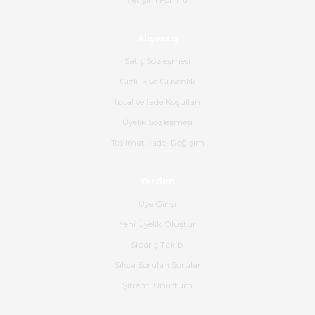
Ahmet Çağın | 20/06/2026
Alışveriş
Ürün sorunsuz ulaştı havalı
poşetlerle gönderim yapıyorlar.
Satış Sözleşmesi
Ürünün kodu XDR-240e-24 yeni
ürün geliyor.
Gizlilik ve Güvenlik
İptal ve İade Koşulları
B... K... | 16/06/2026
Üyelik Sözleşmesi
Gerçekten harika ve etkileyici
Teslimat, İade, Değişim
olmuş, tam istediğim gibi. Ayrıca
satış personeline de güzel ve
Yardım
nazik ilgisi için teşekkür ederim.
Üye Girişi
Dima Kulalac | 18/05/2026
Yeni Üyelik Oluştur
Hızlı bir şekilde elimize ulaştı
Sipariş Takibi
güzel paketlenmişti
Sıkça Sorulan Sorular
B... K... | 16/05/2026
Şifremi Unuttum