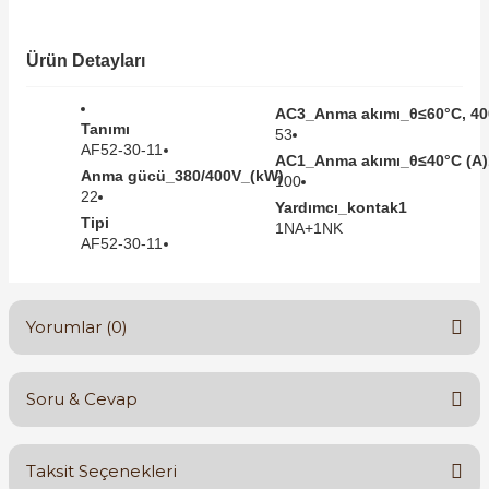
SIMATIC SAFETY
Kaynakları - UPS
Ürün Detayları
SIMATIC TIA PORTAL HMI Yazılımları
re Kesiciler
AC3_Anma akımı_θ≤60°C, 40
SIMATIC Yazılım Paketleri
Tanımı
53
AF52-30-11
AC1_Anma akımı_θ≤40°C (A)
Anma gücü_380/400V_(kW)
SIMOTION Hareket Kontrol Üniteleri
100
22
Yardımcı_kontak1
alterleri
Tipi
1NA+1NK
SIRIUS SAFETY
AF52-30-11
er Şalterleri
WinCC Unified Runtime Yazılımları
Yorumlar (0)
ler
Soru & Cevap
Bu ürüne ilk yorumu siz yapın!
ı
Taksit Seçenekleri
umuşak Yol Vericiler