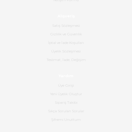
Ahmet Çağın | 20/06/2026
Alışveriş
Ürün sorunsuz ulaştı havalı
poşetlerle gönderim yapıyorlar.
Satış Sözleşmesi
Ürünün kodu XDR-240e-24 yeni
ürün geliyor.
Gizlilik ve Güvenlik
İptal ve İade Koşulları
B... K... | 16/06/2026
Üyelik Sözleşmesi
Gerçekten harika ve etkileyici
Teslimat, İade, Değişim
olmuş, tam istediğim gibi. Ayrıca
satış personeline de güzel ve
Yardım
nazik ilgisi için teşekkür ederim.
Üye Girişi
Dima Kulalac | 18/05/2026
Yeni Üyelik Oluştur
Hızlı bir şekilde elimize ulaştı
Sipariş Takibi
güzel paketlenmişti
Sıkça Sorulan Sorular
B... K... | 16/05/2026
Şifremi Unuttum