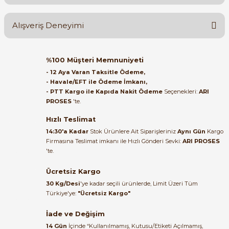
Yorum Yaz
Ürün hakkında henüz soru sorulmamış.
Alışveriş Deneyimi
Soru Sor
Orijinal kutusuyla ertesi gün
%100 Müşteri Memnuniyeti
ulaştı elimize. Teşekkürler.
e Pako Şalterler
- 12 Aya Varan Taksitle Ödeme,
- Havale/EFT ile Ödeme İmkanı,
B... A... | 27/06/2026
- PTT Kargo ile Kapıda Nakit Ödeme
Seçenekleri:
ARI
PROSES
'te.
Satıcı ilgili ve çok yardım severdi
bundan mehmet bey ilgi ve
Hızlı Teslimat
alakası için teşekkür ederim
14:30'a Kadar
Stok Ürünlere Ait Siparişleriniz
Aynı Gün
Kargo
Firmasına Teslimat imkanı ile Hızlı Gönderi Sevki:
ARI PROSES
muhammed demirci |
'te.
22/06/2026
Ücretsiz Kargo
Ürün elime eksiksiz ve hasarsız
30 Kg/Desi
'ye kadar seçili ürünlerde, Limit Üzeri Tüm
ulaştı. Paketleme özenliydi,
Türkiye'ye:
"Ücretsiz Kargo"
alışveriş sürecinden memnun
kaldım.
İade ve Değişim
14 Gün
İçinde “Kullanılmamış, Kutusu/Etiketi Açılmamış,