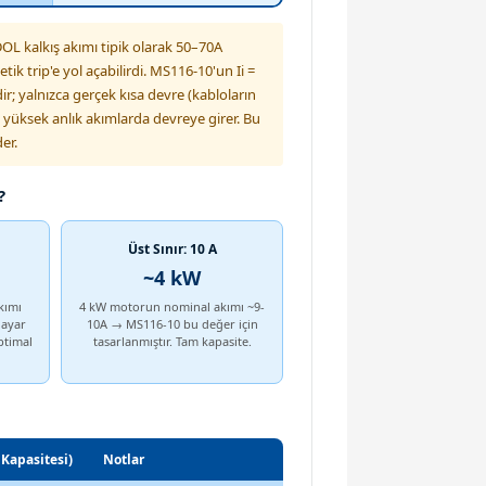
L kalkış akımı tipik olarak 50–70A
ik trip'e yol açabilirdi. MS116-10'un Ii =
r; yalnızca gerçek kısa devre (kabloların
 yüksek anlık akımlarda devreye girer. Bu
er.
?
Üst Sınır: 10 A
~4 kW
kımı
4 kW motorun nominal akımı ~9-
 ayar
10A → MS116-10 bu değer için
ptimal
tasarlanmıştır. Tam kapasite.
 Kapasitesi)
Notlar