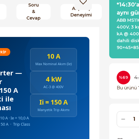
*14:30'
Soru
Alışveriş
&
aynı gü
Deneyimi
Cevap
ABB MS116
400V, 3 k
kA @ 400V 
dahili di
90×45×8
TRIP
10 A
Max Nominal Akım (Ie)
rter —
4
4 kW
%69
r
AC-3 @ 400V
Bu ürünü
 150 A
 ile
Ii = 150 A
ası
Manyetik Trip Akımı
0 A · Ie = 10,0 A
50 A · Trip Class