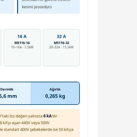
kesimi prosedürü
16 A
32 A
MS116-16
MS116-32
10–16A · 7,5kW
20–32A · 15,5kW
Derinlik
Ağırlık
5,6 mm
0,265 kg
taki Ics değeri yalnızca
6 kA
'dır
ı 6 kA'yı aşan 440V veya 500V
'de standart 400V şebekelerde ise 50 kA'ya