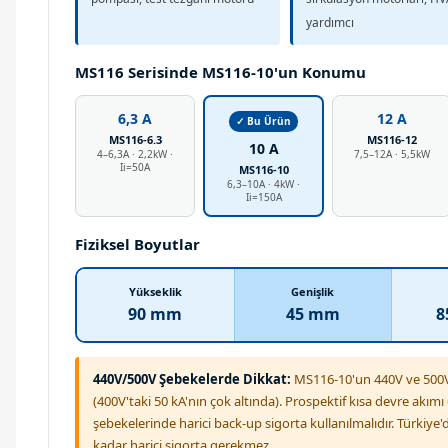
yardımcı
MS116 Serisinde MS116-10'un Konumu
6,3 A
12 A
✓ Bu Ürün
MS116-6.3
MS116-12
10 A
4–6,3A · 2,2kW ·
7,5–12A · 5,5kW
Ii=50A
MS116-10
6,3–10A · 4kW ·
Ii=150A
Fiziksel Boyutlar
Yükseklik
Genişlik
90 mm
45 mm
8
440V/500V Şebekelerde Dikkat:
MS116-10'un 440V ve 500V'
(400V'taki 50 kA'nın çok altında). Prospektif kısa devre akım
şebekelerinde harici back-up sigorta kullanılmalıdır. Türkiye
kadar harici sigorta gerekmez.