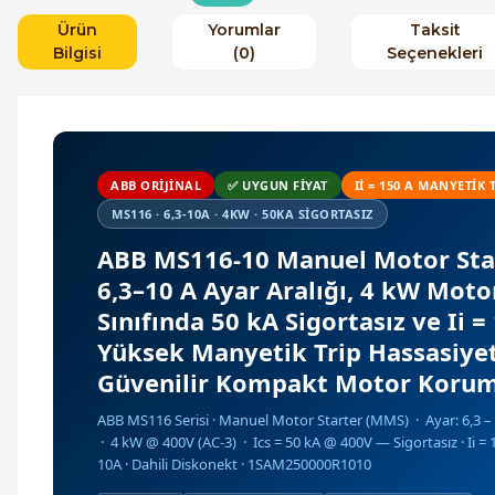
Ürün
Yorumlar
Taksit
Bilgisi
(0)
Seçenekleri
ABB ORIJINAL
✅ UYGUN FIYAT
II = 150 A MANYETIK 
MS116 · 6,3-10A · 4KW · 50KA SIGORTASIZ
ABB MS116-10 Manuel Motor Sta
6,3–10 A Ayar Aralığı, 4 kW Moto
Sınıfında 50 kA Sigortasız ve Ii =
Yüksek Manyetik Trip Hassasiyeti
Güvenilir Kompakt Motor Korum
ABB MS116 Serisi · Manuel Motor Starter (MMS) · Ayar: 6,3 – 1
· 4 kW @ 400V (AC-3) · Ics = 50 kA @ 400V — Sigortasız · Ii = 1
10A · Dahili Diskonekt · 1SAM250000R1010