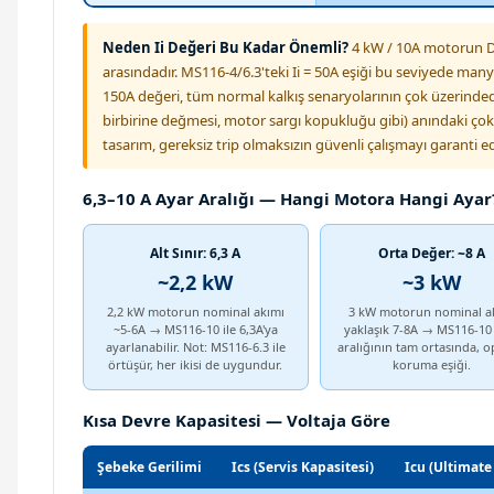
Neden Ii Değeri Bu Kadar Önemli?
4 kW / 10A motorun DO
arasındadır. MS116-4/6.3'teki Ii = 50A eşiği bu seviyede manyet
150A değeri, tüm normal kalkış senaryolarının çok üzerindedi
birbirine değmesi, motor sargı kopukluğu gibi) anındaki çok
tasarım, gereksiz trip olmaksızın güvenli çalışmayı garanti ed
6,3–10 A Ayar Aralığı — Hangi Motora Hangi Ayar
Alt Sınır: 6,3 A
Orta Değer: ~8 A
~2,2 kW
~3 kW
2,2 kW motorun nominal akımı
3 kW motorun nominal a
~5-6A → MS116-10 ile 6,3A'ya
yaklaşık 7-8A → MS116-10
ayarlanabilir. Not: MS116-6.3 ile
aralığının tam ortasında, o
örtüşür, her ikisi de uygundur.
koruma eşiği.
Kısa Devre Kapasitesi — Voltaja Göre
Şebeke Gerilimi
Ics (Servis Kapasitesi)
Icu (Ultimate