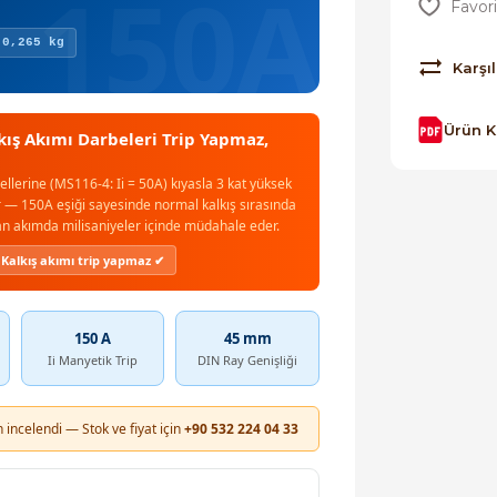
 0,265 kg
Karşıl
Ürün 
kış Akımı Darbeleri Trip Yapmaz,
ellerine (MS116-4: Ii = 50A) kıyasla 3 kat yüksek
r — 150A eşiği sayesinde normal kalkış sırasında
an akımda milisaniyeler içinde müdahale eder.
Kalkış akımı trip yapmaz ✔
150 A
45 mm
Ii Manyetik Trip
DIN Ray Genişliği
 incelendi — Stok ve fiyat için
+90 532 224 04 33