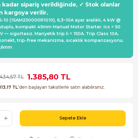
a kadar sipariş verildiğinde, ✓ Stok olanlar
n kargoya verilir.
-10 (1SAM250000R1010), 6,3–10A ayar aralıklı, 4 kW @
utuplu, kompakt 45mm Manuel Motor Starter. Ics = 50
— sigortasız. Manyetik trip Ii = 150A. Trip Class 10A,
skonekt, trip-free mekanizma, sıcaklık kompanzasyonu.
5,6mm
1.385,80 TL
.434,57 TL
113,17 TL
’den başlayan taksitlerle satın alabilirsiniz.
Sepete Ekle