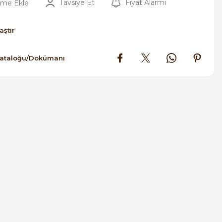
Tavsiye Et
Fiyat Alarmı
aştır
Kataloğu/Dokümanı