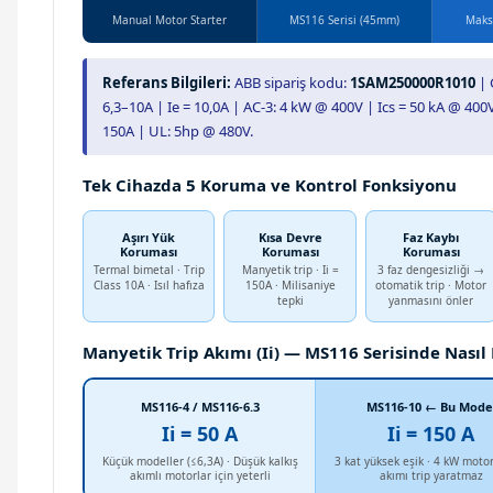
Manual Motor Starter
MS116 Serisi (45mm)
Maks.
Referans Bilgileri:
ABB sipariş kodu:
1SAM250000R1010
| 
6,3–10A | Ie = 10,0A | AC-3: 4 kW @ 400V | Ics = 50 kA @ 400V 
150A | UL: 5hp @ 480V.
Tek Cihazda 5 Koruma ve Kontrol Fonksiyonu
Aşırı Yük
Kısa Devre
Faz Kaybı
Koruması
Koruması
Koruması
Termal bimetal · Trip
Manyetik trip · Ii =
3 faz dengesizliği →
Class 10A · Isıl hafıza
150A · Milisaniye
otomatik trip · Motor
tepki
yanmasını önler
Manyetik Trip Akımı (Ii) — MS116 Serisinde Nasıl 
MS116-4 / MS116-6.3
MS116-10 ← Bu Mode
Ii = 50 A
Ii = 150 A
Küçük modeller (≤6,3A) · Düşük kalkış
3 kat yüksek eşik · 4 kW motor
akımlı motorlar için yeterli
akımı trip yaratmaz