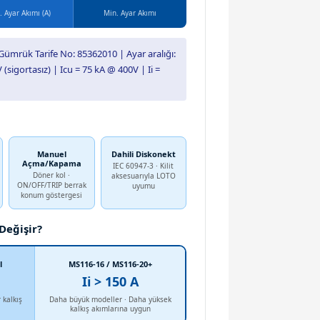
 Ayar Akımı (A)
Min. Ayar Akımı
Gümrük Tarife No: 85362010 | Ayar aralığı:
(sigortasız) | Icu = 75 kA @ 400V | Ii =
Manuel
Dahili Diskonekt
Açma/Kapama
IEC 60947-3 · Kilit
Döner kol ·
aksesuarıyla LOTO
ON/OFF/TRIP berrak
uyumu
konum göstergesi
Değişir?
l
MS116-16 / MS116-20+
Ii > 150 A
 kalkış
Daha büyük modeller · Daha yüksek
kalkış akımlarına uygun