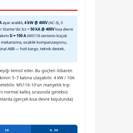
A
ayar aralıklı,
4 kW @ 400V
(AC-3), 3
tarter'dır. Ics =
50 kA @ 400V
kısa devre
 akımı
Ii = 150 A
(MS116 serisinin küçük
free mekanizma, sıcaklık kompanzasyonu,
ijinal ABB — hızlı kargo, teknik destek,
eşiği temsil eder. Bu güçten itibaren
mın 5–7 katına ulaşabilir. 4 kW / 10A
retebilir. MS116-10'un manyetik trip
ni normal kalkış sırasında gereksiz
ımlarda (gerçek kısa devre koşulunda)
10
6,3A