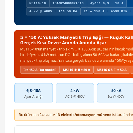
MS116-10
1SAM250000R1010
Ayar: 6,3 – 10 A
4 kW @ 400V · Ics 50 kA
Ii = 150 A · 45mm DIN ·
Ii = 150 A: Yüksek Manyetik Trip Eşiği — Küçük Kal
Gerçek Kısa Devre Anında Anında Açar
MS116-10'un manyetik trip akımı Ii = 150 A'dır. Bu, serinin küçük mod
bir değerdir. 4 kW motorun DOL kalkış akımı 50-60A'ya kadar çıkabili
manyetik trip oluşmaz. Yalnızca gerçek kısa devre anında 150A'yı aş
Ii = 150 A (bu model)
MS116-4: Ii = 50 A
MS116-6.3: Ii = 50 A
6,3–10A
4 kW
50 kA
Ayar Aralığı
AC-3 @ 400V
Ics @ 400V
Bu ürün son 24 saatte
13 elektrik/otomasyon mühendisi
tarafından