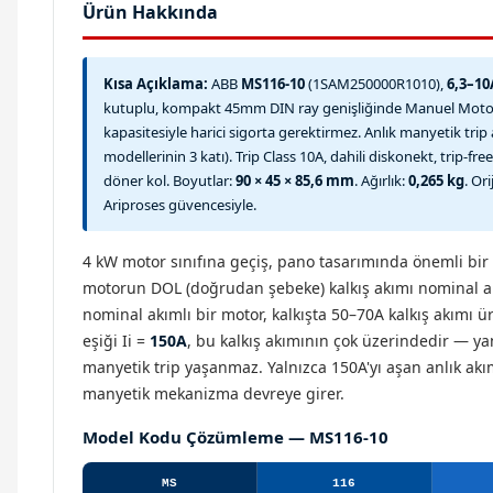
Ürün Hakkında
Kısa Açıklama:
ABB
MS116-10
(1SAM250000R1010),
6,3–10
kutuplu, kompakt 45mm DIN ray genişliğinde Manuel Motor S
kapasitesiyle harici sigorta gerektirmez. Anlık manyetik trip
modellerinin 3 katı). Trip Class 10A, dahili diskonekt, trip-
döner kol. Boyutlar:
90 × 45 × 85,6 mm
. Ağırlık:
0,265 kg
. Or
Ariproses güvencesiyle.
4 kW motor sınıfına geçiş, pano tasarımında önemli bir 
motorun DOL (doğrudan şebeke) kalkış akımı nominal akı
nominal akımlı bir motor, kalkışta 50–70A kalkış akımı ü
eşiği Ii =
150A
, bu kalkış akımının çok üzerindedir — ya
manyetik trip yaşanmaz. Yalnızca 150A'yı aşan anlık ak
manyetik mekanizma devreye girer.
Model Kodu Çözümleme — MS116-10
MS
116