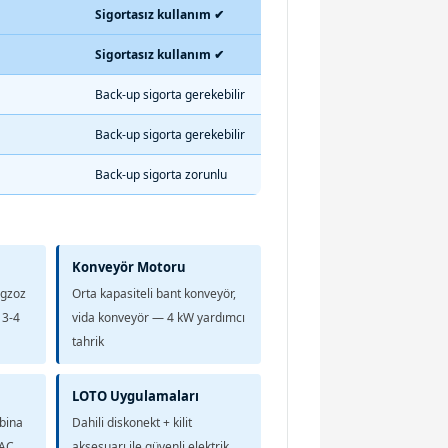
Sigortasız kullanım ✔
Sigortasız kullanım ✔
Back-up sigorta gerekebilir
Back-up sigorta gerekebilir
Back-up sigorta zorunlu
Konveyör Motoru
egzoz
Orta kapasiteli bant konveyör,
 3-4
vida konveyör — 4 kW yardımcı
tahrik
LOTO Uygulamaları
bina
Dahili diskonekt + kilit
VAC
aksesuarı ile güvenli elektrik