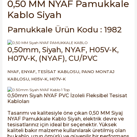
0,50 MM NYAF Pamukkale
SIMATIC SAFETY
re Kesiciler
Kablo Siyah
SIMATIC TIA PORTAL HMI Yazılımları
Pamukkale Ürün Kodu : 1982
SIMATIC Yazılım Paketleri
alterleri
0,50mm, Siyah, NYAF, H05V-K,
SIMOTION Hareket Kontrol Üniteleri
er Şalterleri
H07V-K, (NYAF), CU/PVC
SIRIUS SAFETY
NYAF, ENYAF, TESİSAT KABLOSU, PANO MONTAJ
KABLOSU, H05V-K, H07V-K
WinCC Unified Runtime Yazılımları
ler
0,50mm Siyah NYAF PVC İzoleli Fleksibel Tesisat
ı
Kabloları
Tasarımı ve kalitesiyle öne çıkan 0,50 MM Siyaj
umuşak Yol Vericiler
NYAF Pamukkale Kablo Siyah, elektrik devre ve
tesisatlarınız için ideal bir seçenektir. Yüksek
kaliteli bakır malzeme kullanılarak üretilmiş olan
bu kablo, uzun ömürlü ve güvenilir bir performans