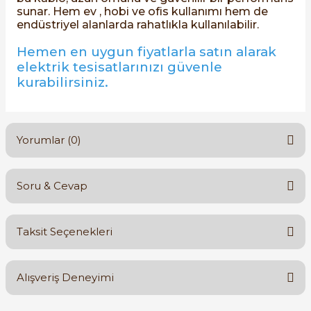
sunar. Hem ev , hobi ve ofis kullanımı hem de
endüstriyel alanlarda rahatlıkla kullanılabilir.
Hemen en uygun fiyatlarla satın alarak
e Pako Şalterler
elektrik tesisatlarınızı güvenle
kurabilirsiniz.
Yorumlar (0)
Soru & Cevap
Bu ürüne ilk yorumu siz yapın!
Taksit Seçenekleri
Yorum Yaz
Ürün hakkında henüz soru sorulmamış.
Alışveriş Deneyimi
Soru Sor