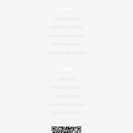
ürün geliyor.
Alışveriş
B... K... | 16/06/2026
Satış Sözleşmesi
Gizlilik ve Güvenlik
Gerçekten harika ve etkileyici
İptal ve İade Koşulları
olmuş, tam istediğim gibi. Ayrıca
satış personeline de güzel ve
Üyelik Sözleşmesi
nazik ilgisi için teşekkür ederim.
Teslimat, İade, Değişim
Dima Kulalac | 18/05/2026
Yardım
Hızlı bir şekilde elimize ulaştı
Üye Girişi
güzel paketlenmişti
Yeni Üyelik Oluştur
B... K... | 16/05/2026
Sipariş Takibi
Sıkça Sorulan Sorular
Ürün iki gün içinde elime
ulaştı.Ürünün paketlenmesi
Şifremi Unuttum
gayet başarılı hasarsız bir şekilde
teslim aldım. Bu konudaki
hassasiyetleri ve Ürünün kalitesi