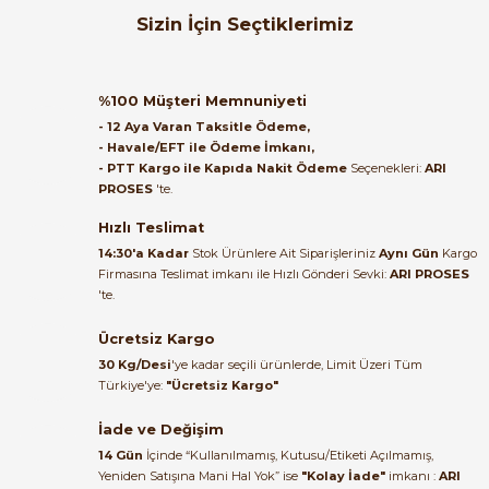
Orijinal kutusuyla ertesi gün
Sizin İçin Seçtiklerimiz
ulaştı elimize. Teşekkürler.
B... A... | 27/06/2026
Öznur Kablo
%58
Öznur 0.75mm NYAF Kırmızı Kablo H05V-K 100 Metre
%100 Müşteri Memnuniyeti
Satıcı ilgili ve çok yardım severdi
- 12 Aya Varan Taksitle Ödeme,
bundan mehmet bey ilgi ve
- Havale/EFT ile Ödeme İmkanı,
alakası için teşekkür ederim
- PTT Kargo ile Kapıda Nakit Ödeme
Seçenekleri:
ARI
1.850,40 TL
PROSES
'te.
777,17 TL
muhammed demirci |
22/06/2026
Hızlı Teslimat
Öznur Kablo
%58
14:30'a Kadar
Stok Ürünlere Ait Siparişleriniz
Aynı Gün
Kargo
Öznur 0,75 mm² Mavi NYAF Kablo 100 Metre | ARI PROSES
Firmasına Teslimat imkanı ile Hızlı Gönderi Sevki:
ARI PROSES
Ürün elime eksiksiz ve hasarsız
'te.
ulaştı. Paketleme özenliydi,
alışveriş sürecinden memnun
Ücretsiz Kargo
1.850,40 TL
kaldım.
777,17 TL
30 Kg/Desi
'ye kadar seçili ürünlerde, Limit Üzeri Tüm
Kemal Toktaş | 20/06/2026
Türkiye'ye:
"Ücretsiz Kargo"
Öznur Kablo
%58
İade ve Değişim
Öznur 2.5mm² NYAF Kırmızı Kablo H07V-K 100 Metre
Alışveriş süreci de hızlı ve
14 Gün
İçinde “Kullanılmamış, Kutusu/Etiketi Açılmamış,
problemsiz geçti.
Yeniden Satışına Mani Hal Yok” ise
"Kolay İade"
imkanı :
ARI