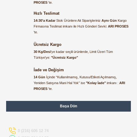
ederim
PROSES
'te.
1.223,21 TL
muhammed demirci |
Hızlı Teslimat
PAKKENS
22/06/2026
14:30'a Kadar
Stok Ürünlere Ait Siparişleriniz
Aynı Gün
Kargo
Pakkens 1001001109 Gliserinli Manometre 25 Bar Ø100 mm G1/2'' B Alt
Firmasına Teslimat imkanı ile Hızlı Gönderi Sevki:
ARI PROSES
'te.
Ürün elime eksiksiz ve hasarsız
ulaştı. Paketleme özenliydi,
Ücretsiz Kargo
1.351,92 TL
alışveriş sürecinden memnun
1.277,29 TL
30 Kg/Desi
'ye kadar seçili ürünlerde, Limit Üzeri Tüm
kaldım.
Türkiye'ye:
"Ücretsiz Kargo"
Kemal Toktaş | 20/06/2026
İade ve Değişim
14 Gün
İçinde “Kullanılmamış, Kutusu/Etiketi Açılmamış,
Alışveriş süreci de hızlı ve
Yeniden Satışına Mani Hal Yok” ise
"Kolay İade"
imkanı :
ARI
problemsiz geçti.
PROSES
'te.
Kemal Toktaş | 20/06/2026
Başa Dön
Havale ile odeme yaptim ve
tedirgindim ama saticinin
sonrasindaki iletisim ve
bilgilendirmesinden cok
0 (216) 606 12 74
memnun kaldim. Kesinlikle