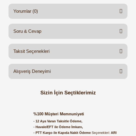
Yorumlar (0)
Soru & Cevap
Bu ürüne ilk yorumu siz yapın!
Taksit Seçenekleri
Yorum Yaz
Ürün hakkında henüz soru sorulmamış.
Alışveriş Deneyimi
Soru Sor
Orijinal kutusuyla ertesi gün
Sizin İçin Seçtiklerimiz
ulaştı elimize. Teşekkürler.
B... A... | 27/06/2026
PAKKENS
Pakkens Gliserinli Manometre 16 Bar Ø100 mm G1/2'' B Alttan Bağlantı
%100 Müşteri Memnuniyeti
Satıcı ilgili ve çok yardım
- 12 Aya Varan Taksitle Ödeme,
severdi bundan mehmet bey
- Havale/EFT ile Ödeme İmkanı,
ilgi ve alakası için teşekkür
- PTT Kargo ile Kapıda Nakit Ödeme
Seçenekleri:
ARI
1.351,92 TL