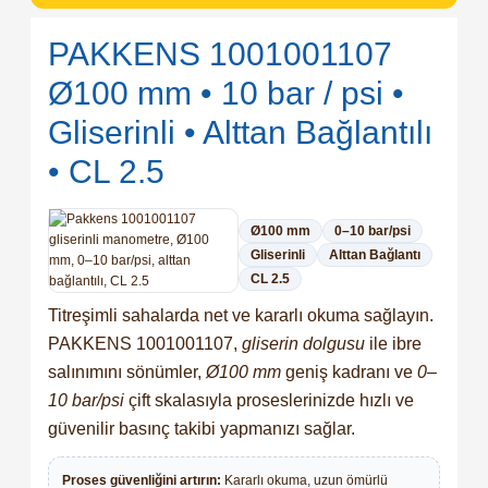
SIMATIC SAFETY
PAKKENS 1001001107
aynakları - UPS
SIMATIC TIA PORTAL HMI Yazılımları
Ø100 mm • 10 bar / psi •
e Kesiciler
Gliserinli • Alttan Bağlantılı
SIMATIC Yazılım Paketleri
• CL 2.5
SIMOTION Hareket Kontrol Üniteleri
terleri
Ø100 mm
0–10 bar/psi
SIRIUS SAFETY
Gliserinli
Alttan Bağlantı
 Şalterleri
CL 2.5
WinCC Unified Runtime Yazılımları
Titreşimli sahalarda
net ve kararlı okuma
sağlayın.
PAKKENS 1001001107
,
gliserin dolgusu
ile ibre
salınımını sönümler,
Ø100 mm
geniş kadranı ve
0–
r
10 bar/psi
çift skalasıyla proseslerinizde hızlı ve
güvenilir basınç takibi yapmanızı sağlar.
uşak Yol Vericiler
Proses güvenliğini artırın:
Kararlı okuma, uzun ömürlü