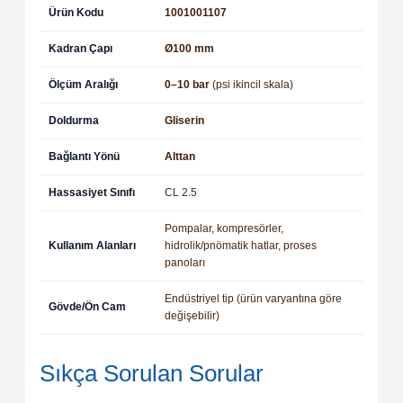
Ürün Kodu
1001001107
Kadran Çapı
Ø100 mm
Ölçüm Aralığı
0–10 bar
(psi ikincil skala)
Doldurma
Gliserin
Bağlantı Yönü
Alttan
Hassasiyet Sınıfı
CL 2.5
Pompalar, kompresörler,
Kullanım Alanları
hidrolik/pnömatik hatlar, proses
panoları
Endüstriyel tip (ürün varyantına göre
Gövde/Ön Cam
değişebilir)
Sıkça Sorulan Sorular