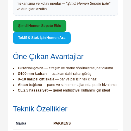
mekanizma ve kolay montaj —
“Şimdi Hemen Sepete Ekle”
ve duruşları azaltın.
Şimdi Hemen Sepete Ekle
Teklif & Stok İçin Hemen Ara
 Pako Şalterler
Öne Çıkan Avantajlar
Gliserinli gövde
— titreşim ve darbe sönümleme, net okuma
Ø100 mm kadran
— uzaktan dahi rahat görüş
0–10 bar/psi çift skala
— bar ve psi için tek cihaz
Alttan bağlantı
— pano ve saha montajlarında pratik hizalama
CL 2.5 hassasiyet
— genel endüstriyel kullanım için ideal
Teknik Özellikler
Marka
PAKKENS