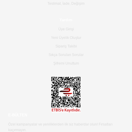
Teslimat, İade, Değişim
güzel ve nazik ilgisi için
teşekkür ederim.
Yardım
Dima Kulalac | 18/05/2026
Üye Girişi
Hızlı bir şekilde elimize ulaştı
Yeni Üyelik Oluştur
güzel paketlenmişti
Sipariş Takibi
B... K... | 16/05/2026
Sıkça Sorulan Sorular
Şifremi Unuttum
Ürün iki gün içinde elime
ulaştı.Ürünün paketlenmesi
gayet başarılı hasarsız bir
şekilde teslim aldım. Bu
konudaki hassasiyetleri ve
Ürünün kalitesi için teşekkür
ederim
C... K... | 16/05/2026
E-BÜLTEN
Özel kampanyalar ve yeniliklerden ilk siz haberdar olun! Fırsatları
Deneyimini Paylaş
Diğer yorumları göster
kaçırmayın.