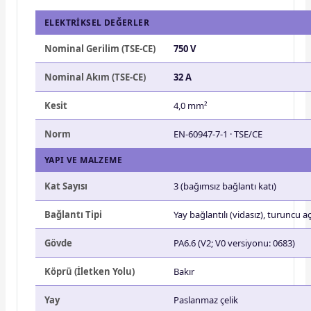
ELEKTRIKSEL DEĞERLER
Nominal Gerilim (TSE-CE)
750 V
Nominal Akım (TSE-CE)
32 A
Kesit
4,0 mm²
Norm
EN-60947-7-1 · TSE/CE
YAPI VE MALZEME
Kat Sayısı
3 (bağımsız bağlantı katı)
Bağlantı Tipi
Yay bağlantılı (vidasız), turuncu
Gövde
PA6.6 (V2; V0 versiyonu: 0683)
Köprü (İletken Yolu)
Bakır
Yay
Paslanmaz çelik