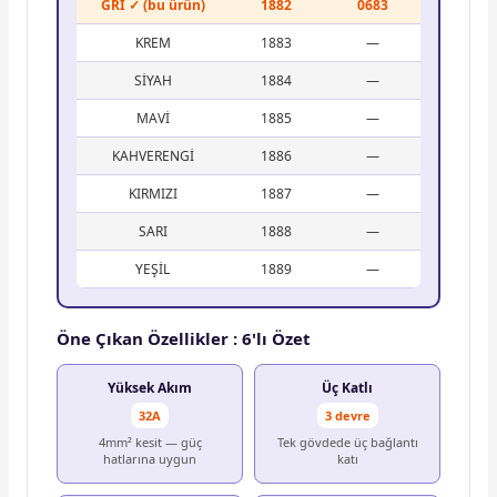
GRİ ✓ (bu ürün)
1882
0683
KREM
1883
—
SİYAH
1884
—
MAVİ
1885
—
KAHVERENGİ
1886
—
KIRMIZI
1887
—
SARI
1888
—
YEŞİL
1889
—
Öne Çıkan Özellikler : 6'lı Özet
Yüksek Akım
Üç Katlı
32A
3 devre
4mm² kesit — güç
Tek gövdede üç bağlantı
hatlarına uygun
katı