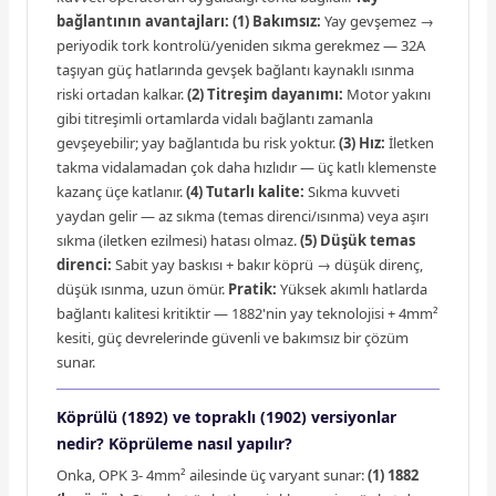
bağlantının avantajları:
(1) Bakımsız:
Yay gevşemez →
periyodik tork kontrolü/yeniden sıkma gerekmez — 32A
taşıyan güç hatlarında gevşek bağlantı kaynaklı ısınma
riski ortadan kalkar.
(2) Titreşim dayanımı:
Motor yakını
gibi titreşimli ortamlarda vidalı bağlantı zamanla
gevşeyebilir; yay bağlantıda bu risk yoktur.
(3) Hız:
İletken
takma vidalamadan çok daha hızlıdır — üç katlı klemenste
kazanç üçe katlanır.
(4) Tutarlı kalite:
Sıkma kuvveti
yaydan gelir — az sıkma (temas direnci/ısınma) veya aşırı
sıkma (iletken ezilmesi) hatası olmaz.
(5) Düşük temas
direnci:
Sabit yay baskısı + bakır köprü → düşük direnç,
düşük ısınma, uzun ömür.
Pratik:
Yüksek akımlı hatlarda
bağlantı kalitesi kritiktir — 1882'nin yay teknolojisi + 4mm²
kesiti, güç devrelerinde güvenli ve bakımsız bir çözüm
sunar.
Köprülü (1892) ve topraklı (1902) versiyonlar
nedir? Köprüleme nasıl yapılır?
Onka, OPK 3- 4mm² ailesinde üç varyant sunar:
(1) 1882