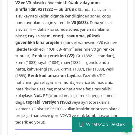
V2 ve V0
, plastik gövdenin
UL94 alev dayanım
sınıflarıdır
.
V2 (1882 — bu ürün):
Standart alev sınıfı —
alev kaynağı kaldırıldığında kendiliğinden söner; çoğu
pano uygulaması için yeterlidir.
V0 (0683):
Daha yüksek
alev sınıfı — daha kısa sürede söner, yanan damlama
olmaz;
raylı sistem, enerji, savunma, yüksek
güvenlikli bina projeleri
gibi şartnamesinde V0 istenen
işlerde tercih edilir (OPK 3- 4mm² ailesinde V0 gri renkte
sunulur).
Renk seçenekleri (V2):
Gri (1882 — standart),
krem (1883), siyah (1884), mavi (1885 — genelde nötr
hattı), kahverengi (1886), kırmızı (1887), sarı (1888), yeşil
(1889).
Renk kodlamasının faydası:
Faz/nötr/DC
hatlarının görsel ayrımı → montaj ve arıza bulmada hız,
hata riskinde azalma; motor hatlarında faz sırası takibi
kolaylaşır.
Not:
PE (topraklama) için renkli geçiş klemensi
değil,
topraklı versiyon (1902)
veya ayrı topraklama
klemensi (Onka 1199/1200) kullanılmalıdır. Ariproses olarak
proje şartnamenize göre V2/V0 ve renk kombinasyonlarını
tedarik ediyoruz.
WhatsApp Destek