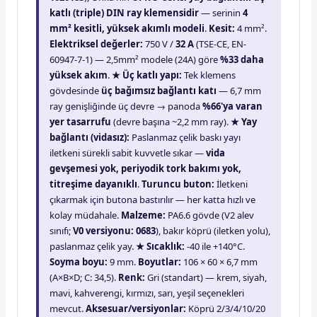
katlı (triple) DIN ray klemensidir
— serinin
4
mm² kesitli, yüksek akımlı modeli
.
Kesit:
4 mm².
Elektriksel değerler:
750 V /
32 A
(TSE-CE, EN-
60947-7-1) — 2,5mm² modele (24A) göre
%33 daha
yüksek akım
.
★ Üç katlı yapı:
Tek klemens
gövdesinde
üç bağımsız bağlantı katı
— 6,7 mm
ray genişliğinde üç devre → panoda
%66'ya varan
yer tasarrufu
(devre başına ~2,2 mm ray).
★ Yay
bağlantı (vidasız):
Paslanmaz çelik baskı yayı
iletkeni sürekli sabit kuvvetle sıkar —
vida
gevşemesi yok, periyodik tork bakımı yok,
titreşime dayanıklı
.
Turuncu buton:
İletkeni
çıkarmak için butona bastırılır — her katta hızlı ve
kolay müdahale.
Malzeme:
PA6.6 gövde (V2 alev
sınıfı;
V0 versiyonu: 0683
), bakır köprü (iletken yolu),
paslanmaz çelik yay.
★ Sıcaklık:
-40 ile +140°C.
Soyma boyu:
9 mm.
Boyutlar:
106 × 60 × 6,7 mm
(A×B×D; C: 34,5).
Renk:
Gri (standart) — krem, siyah,
mavi, kahverengi, kırmızı, sarı, yeşil seçenekleri
mevcut.
Aksesuar/versiyonlar:
Köprü 2/3/4/10/20