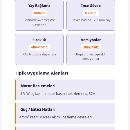
Yay Bağlantı
İnce Gövde
Vidasız
6,7 mm
Bakımsız — titreşime
Devre başına ~2,2 mm ray
dayanıklı
Sıcaklık
Versiyonlar
-40/+140°C
1892/1902
PA6.6 gövde dayanımı
Köprülü ve topraklı
versiyonlar
Tipik Uygulama Alanları
Motor Beslemeleri
U-V-W üç faz — motor başına tek klemens, 32A
Güç / Isıtıcı Hatları
4mm² kesitli yüksek akımlı besleme devreleri