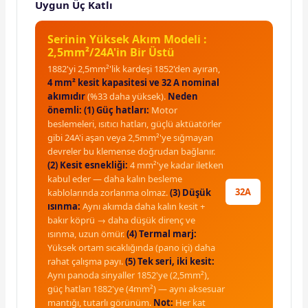
Uygun Üç Katlı
Serinin Yüksek Akım Modeli :
2,5mm²/24A'in Bir Üstü
1882'yi 2,5mm²'lik kardeşi 1852'den ayıran,
4 mm² kesit kapasitesi ve 32 A nominal
akımıdır
(%33 daha yüksek).
Neden
önemli:
(1) Güç hatları:
Motor
beslemeleri, ısıtıcı hatları, güçlü aktüatörler
gibi 24A'i aşan veya 2,5mm²'ye sığmayan
devreler bu klemense doğrudan bağlanır.
(2) Kesit esnekliği:
4 mm²'ye kadar iletken
kabul eder — daha kalın besleme
32A
kablolarında zorlanma olmaz.
(3) Düşük
ısınma:
Aynı akımda daha kalın kesit +
bakır köprü → daha düşük direnç ve
ısınma, uzun ömür.
(4) Termal marj:
Yüksek ortam sıcaklığında (pano içi) daha
rahat çalışma payı.
(5) Tek seri, iki kesit:
Aynı panoda sinyaller 1852'ye (2,5mm²),
güç hatları 1882'ye (4mm²) — aynı aksesuar
mantığı, tutarlı görünüm.
Not:
Her kat