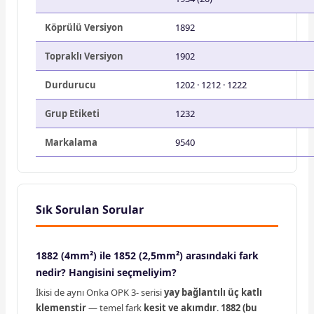
Köprülü Versiyon
1892
Topraklı Versiyon
1902
Durdurucu
1202 · 1212 · 1222
Grup Etiketi
1232
Markalama
9540
Sık Sorulan Sorular
1882 (4mm²) ile 1852 (2,5mm²) arasındaki fark
nedir? Hangisini seçmeliyim?
İkisi de aynı Onka OPK 3- serisi
yay bağlantılı üç katlı
klemenstir
— temel fark
kesit ve akımdır
.
1882 (bu