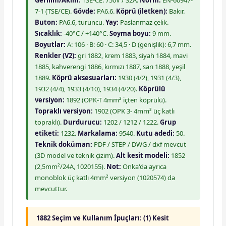
Gerilim/Akım:
TSE-CE: 750V / 32A.
Norm:
EN-60947-
7-1 (TSE/CE).
Gövde:
PA6.6.
Köprü (iletken):
Bakır.
Buton:
PA6.6, turuncu.
Yay:
Paslanmaz çelik.
Sıcaklık:
-40°C / +140°C.
Soyma boyu:
9 mm.
Boyutlar:
A: 106 · B: 60 · C: 34,5 · D (genişlik): 6,7 mm.
Renkler (V2):
gri 1882, krem 1883, siyah 1884, mavi
1885, kahverengi 1886, kırmızı 1887, sarı 1888, yeşil
1889.
Köprü aksesuarları:
1930 (4/2), 1931 (4/3),
1932 (4/4), 1933 (4/10), 1934 (4/20).
Köprülü
versiyon:
1892 (OPK-T 4mm² içten köprülü).
Topraklı versiyon:
1902 (OPK 3- 4mm² üç katlı
topraklı).
Durdurucu:
1202 / 1212 / 1222.
Grup
etiketi:
1232.
Markalama:
9540.
Kutu adedi:
50.
Teknik doküman:
PDF / STEP / DWG / dxf mevcut
(3D model ve teknik çizim).
Alt kesit modeli:
1852
(2,5mm²/24A, 1020155).
Not:
Onka'da ayrıca
monoblok üç katlı 4mm² versiyon (1020574) da
mevcuttur.
1882 Seçim ve Kullanım İpuçları:
(1) Kesit