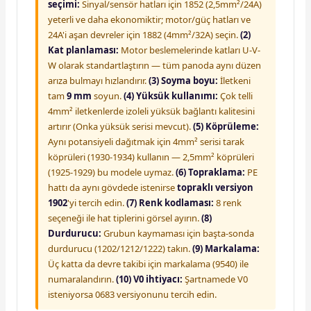
seçimi:
Sinyal/sensör hatları için 1852 (2,5mm²/24A)
yeterli ve daha ekonomiktir; motor/güç hatları ve
24A'i aşan devreler için 1882 (4mm²/32A) seçin.
(2)
Kat planlaması:
Motor beslemelerinde katları U-V-
W olarak standartlaştırın — tüm panoda aynı düzen
arıza bulmayı hızlandırır.
(3) Soyma boyu:
İletkeni
tam
9 mm
soyun.
(4) Yüksük kullanımı:
Çok telli
4mm² iletkenlerde izoleli yüksük bağlantı kalitesini
artırır (Onka yüksük serisi mevcut).
(5) Köprüleme:
Aynı potansiyeli dağıtmak için 4mm² serisi tarak
köprüleri (1930-1934) kullanın — 2,5mm² köprüleri
(1925-1929) bu modele uymaz.
(6) Topraklama:
PE
hattı da aynı gövdede istenirse
topraklı versiyon
1902
'yi tercih edin.
(7) Renk kodlaması:
8 renk
seçeneği ile hat tiplerini görsel ayırın.
(8)
Durdurucu:
Grubun kaymaması için başta-sonda
durdurucu (1202/1212/1222) takın.
(9) Markalama:
Üç katta da devre takibi için markalama (9540) ile
numaralandırın.
(10) V0 ihtiyacı:
Şartnamede V0
isteniyorsa 0683 versiyonunu tercih edin.