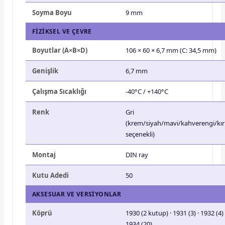
Soyma Boyu
9 mm
FIZIKSEL VE ÇEVRE
Boyutlar (A×B×D)
106 × 60 × 6,7 mm (C: 34,5 mm)
Genişlik
6,7 mm
Çalışma Sıcaklığı
-40°C / +140°C
Renk
Gri
(krem/siyah/mavi/kahverengi/kırm
seçenekli)
Montaj
DIN ray
Kutu Adedi
50
AKSESUAR VE VERSIYONLAR
Köprü
1930 (2 kutup) · 1931 (3) · 1932 (4) 
1934 (20)