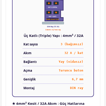
KAT 2 (ORTA)
KAT 1 (ALT)
ONKA 4mm²/32A
DIN Ray (TS 35)
3 devre = 6,7 mm ray
Üç Katlı (Triple) Yapı : 4mm² / 32A
Kat sayısı
3 (bağımsız)
Akım
32 A / kat
Bağlantı
Yay (vidasız)
Açma
Turuncu buton
Genişlik
6,7 mm
Montaj
DIN ray
★ 4mm² Kesit / 32A Akım : Güç Hatlarına