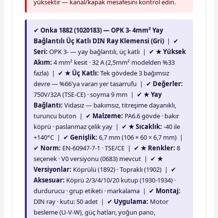
yüksektir — kanal/kapak mesafesini kontrol edin.
✔
Onka 1882 (1020183) — OPK 3- 4mm² Yay
Bağlantılı Üç Katlı DIN Ray Klemensi (Gri)
| ✔
Seri:
OPK 3- — yay bağlantılı, üç katlı | ✔
★ Yüksek
Akım:
4 mm² kesit · 32 A (2,5mm² modelden %33
fazla) | ✔
★ Üç Katlı:
Tek gövdede 3 bağımsız
devre — %66'ya varan yer tasarrufu | ✔
Değerler:
750V/32A (TSE-CE) · soyma 9 mm | ✔
★ Yay
Bağlantı:
Vidasız — bakımsız, titreşime dayanıklı,
turuncu buton | ✔
Malzeme:
PA6.6 gövde · bakır
köprü · paslanmaz çelik yay | ✔
★ Sıcaklık:
-40 ile
+140°C | ✔
Genişlik:
6,7 mm (106 × 60 × 6,7 mm) |
✔
Norm:
EN-60947-7-1 · TSE/CE | ✔
★ Renkler:
8
seçenek · V0 versiyonu (0683) mevcut | ✔
★
Versiyonlar:
Köprülü (1892) · Topraklı (1902) | ✔
Aksesuar:
Köprü 2/3/4/10/20 kutup (1930-1934) ·
durdurucu · grup etiketi · markalama | ✔
Montaj:
DIN ray · kutu: 50 adet | ✔
Uygulama:
Motor
besleme (U-V-W), güç hatları, yoğun pano,