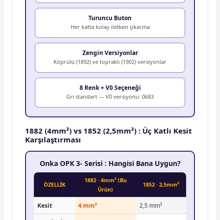
Turuncu Buton
Her katta kolay iletken çıkarma
Zengin Versiyonlar
Köprülü (1892) ve topraklı (1902) versiyonlar
8 Renk + V0 Seçeneği
Gri standart — V0 versiyonu: 0683
1882 (4mm²) vs 1852 (2,5mm²) : Üç Katlı Kesit
Karşılaştırması
Onka OPK 3- Serisi : Hangisi Bana Uygun?
1882 · 4mm² (Bu
ÖZELLİK
1852 · 2,5mm²
Ürün)
Kesit
4 mm²
2,5 mm²