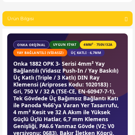
SIMATIC SAFETY
re Kesiciler
Ürün Bilgisi
SIMATIC TIA PORTAL HMI Yazılımları
SIMATIC Yazılım Paketleri
alterleri
UYGUN FİYAT
4MM² · 750V/32A
ONKA ORIJINAL
SIMOTION Hareket Kontrol Üniteleri
YAY BAĞLANTILI (VIDASIZ)
ÜÇ KATLI · 6,7MM
er Şalterleri
Onka 1882 OPK 3- Serisi 4mm² Yay
SIRIUS SAFETY
Bağlantılı (Vidasız Push-In / Yay Baskılı)
Üç Katlı (Triple / 3 Katlı) DIN Ray
WinCC Unified Runtime Yazılımları
Klemensi (Ariproses Kodu: 1020183) :
ler
Gri, 750 V / 32 A (TSE-CE, EN-60947-7-1),
Tek Gövdede Üç Bağımsız Bağlantı Katı
ı
ile Panoda %66'ya Varan Yer Tasarrufu,
4 mm² Kesit ve 32 A Akım ile Yüksek
umuşak Yol Vericiler
Güçlü Üçlü Hatlar, 6,7 mm Klemens
Genişliği, PA6.6 Yanmaz Gövde (V2; V0
versiyonu: 0683), Bakır İletken Köprü,