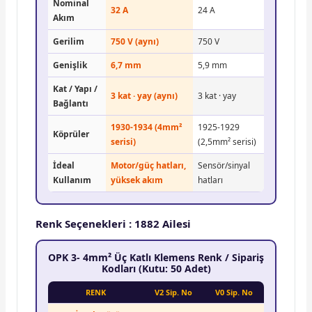
Nominal
32 A
24 A
Akım
Gerilim
750 V (aynı)
750 V
Genişlik
6,7 mm
5,9 mm
Kat / Yapı /
3 kat · yay (aynı)
3 kat · yay
Bağlantı
1930-1934 (4mm²
1925-1929
Köprüler
serisi)
(2,5mm² serisi)
İdeal
Motor/güç hatları,
Sensör/sinyal
Kullanım
yüksek akım
hatları
Renk Seçenekleri : 1882 Ailesi
OPK 3- 4mm² Üç Katlı Klemens Renk / Sipariş
Kodları (Kutu: 50 Adet)
RENK
V2 Sip. No
V0 Sip. No