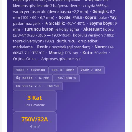
klemens gövdesinde 3 bağımsız devre → rayda %66'ya
varan yer tasarrufu (devre başına ~2,2 mm) ·
Genişlik:
6,7
mm (106 × 60 × 6,7 mm) ·
Gövde:
PA6.6 ·
Köprü:
bakır ·
Yay:
paslanmaz çelik ·
★ Sıcaklık:
-40/+140°C ·
Soyma boyu:
9
mm ·
Turuncu buton
ile kolay açma ·
Aksesuar:
köprü
(2/3/4/10/20 kutup — 1930-1934) · köprülü versiyon (1892) ·
topraklı versiyon (1902) · durdurucu · grup etiketi ·
markalama ·
Renk:
8 seçenek (gri standart) ·
Norm:
EN-
60947-7-1 · TSE/CE ·
Montaj:
DIN ray ·
Kutu:
50 adet ·
Orijinal Onka — Ariproses güvencesiyle
1882 / 1020183
OPK 3- 4mm²
750V / 32A
Üç Katlı · 6,7mm
-40/+140°C
EN-60947-7-1 · TSE/CE
3 Kat
Tek Gövdede
750V/32A
4 mm²