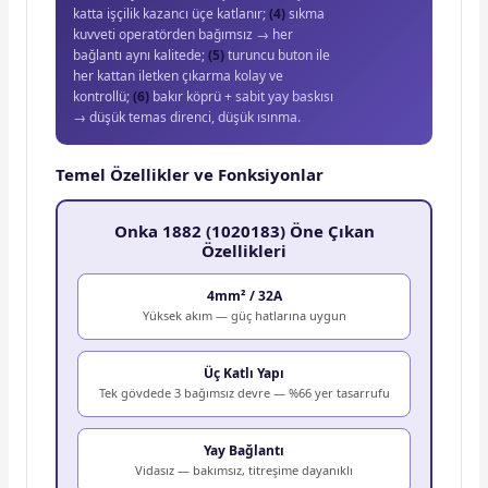
katta işçilik kazancı üçe katlanır;
(4)
sıkma
kuvveti operatörden bağımsız → her
bağlantı aynı kalitede;
(5)
turuncu buton ile
her kattan iletken çıkarma kolay ve
kontrollü;
(6)
bakır köprü + sabit yay baskısı
→ düşük temas direnci, düşük ısınma.
Temel Özellikler ve Fonksiyonlar
Onka 1882 (1020183) Öne Çıkan
Özellikleri
4mm² / 32A
Yüksek akım — güç hatlarına uygun
Üç Katlı Yapı
Tek gövdede 3 bağımsız devre — %66 yer tasarrufu
Yay Bağlantı
Vidasız — bakımsız, titreşime dayanıklı