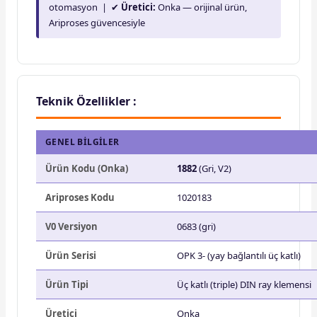
otomasyon | ✔
Üretici:
Onka — orijinal ürün,
Ariproses güvencesiyle
Teknik Özellikler :
GENEL BILGILER
Ürün Kodu (Onka)
1882
(Gri, V2)
Ariproses Kodu
1020183
V0 Versiyon
0683 (gri)
Ürün Serisi
OPK 3- (yay bağlantılı üç katlı)
Ürün Tipi
Üç katlı (triple) DIN ray klemensi
Üretici
Onka