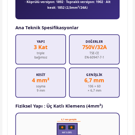
· Köprülü versiyon: 1892 · Topraklı versiyon: 1902 · Alt
kesit: 1852 (2,5mm²/24A)
Ana Teknik Spesifikasyonlar
YAPI
DEĞERLER
3 Kat
750V/32A
triple
TSE-CE
bağımsız
EN-60947-7-1
KESIT
GENIŞLIK
4 mm²
6,7 mm
soyma
106 × 60
9 mm
× 6,7 mm
Fiziksel Yapı : Üç Katlı Klemens (4mm²)
6,7 mm genişlik
KAT 3 (ÜST)