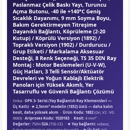
Paslanmaz Çelik Baskı Yayı, Turuncu
Açma Butonu, -40 ile +140°C Geniş
Sıcaklık Dayanımı, 9 mm Soyma Boyu,
e Pako Şalterler
Bakım Gerektirmeyen Titreşime
Dayanıklı Bağlantı, Köprüleme (2-20
Kutup) / Köprülü Versiyon (1892) /
Topraklı Versiyon (1902) / Durdurucu /
Grup Etiketi / Markalama Aksesuar
Desteği, 8 Renk Seçeneği, TS 35 DIN Ray
Montaj : Motor Beslemeleri (U-V-W),
Güç Hatları, 3 Telli Sensör/Aktüatör
Devreleri ve Yoğun Kablajlı Elektrik
Panoları için Yüksek Akımlı, Yer
Tasarruflu ve Güvenli Bağlantı Çözümü
Onka ·
OPK 3- Serisi (Yay Bağlantılı Ray Klemensleri —
Üç Katlı)
·
★ 2,5mm² modelin (1852) üstü — daha kalın
kesit, daha yüksek akım
·
Ürün Kodu: 1882
(Gri, V2 · V0:
0683) ·
Ariproses Kodu: 1020183
·
Kesit:
4 mm² ·
Değerler:
750V/
32A
(TSE-CE) ·
★ Yay bağlantı:
vidasız,
bakım gerektirmez, titreşime dayanıklı ·
★ Üç kat:
tek