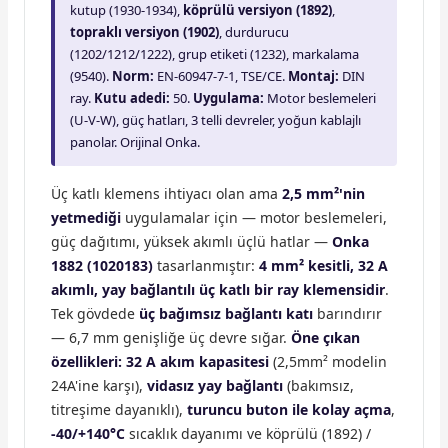
kutup (1930-1934),
köprülü versiyon (1892)
,
topraklı versiyon (1902)
, durdurucu
(1202/1212/1222), grup etiketi (1232), markalama
(9540).
Norm:
EN-60947-7-1, TSE/CE.
Montaj:
DIN
ray.
Kutu adedi:
50.
Uygulama:
Motor beslemeleri
(U-V-W), güç hatları, 3 telli devreler, yoğun kablajlı
panolar. Orijinal Onka.
Üç katlı klemens ihtiyacı olan ama
2,5 mm²'nin
yetmediği
uygulamalar için — motor beslemeleri,
güç dağıtımı, yüksek akımlı üçlü hatlar —
Onka
1882 (1020183)
tasarlanmıştır:
4 mm² kesitli, 32 A
akımlı, yay bağlantılı üç katlı bir ray klemensidir
.
Tek gövdede
üç bağımsız bağlantı katı
barındırır
— 6,7 mm genişliğe üç devre sığar.
Öne çıkan
özellikleri:
32 A akım kapasitesi
(2,5mm² modelin
24A'ine karşı),
vidasız yay bağlantı
(bakımsız,
titreşime dayanıklı),
turuncu buton ile kolay açma
,
-40/+140°C
sıcaklık dayanımı ve köprülü (1892) /