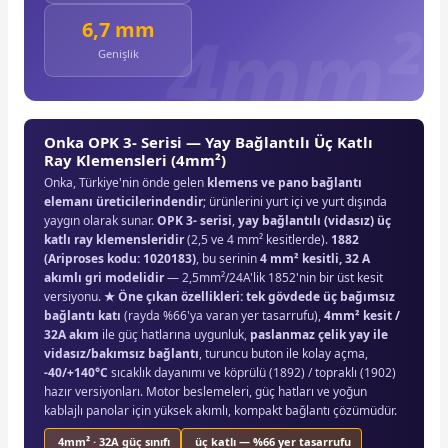
6,7 mm
Genişlik
Onka OPK 3- Serisi — Yay Bağlantılı Üç Katlı
Ray Klemensleri (4mm²)
Onka, Türkiye'nin önde gelen
klemens ve pano bağlantı
elemanı üreticilerindendir
; ürünlerini yurt içi ve yurt dışında
yaygın olarak sunar.
OPK 3- serisi
,
yay bağlantılı (vidasız) üç
katlı ray klemensleridir
(2,5 ve 4 mm² kesitlerde).
1882
(Ariproses kodu: 1020183)
, bu serinin
4 mm² kesitli, 32 A
akımlı gri modelidir
— 2,5mm²/24A'lik 1852'nin bir üst kesit
versiyonu.
★ Öne çıkan özellikleri:
tek gövdede üç bağımsız
bağlantı katı
(rayda %66'ya varan yer tasarrufu),
4mm² kesit /
32A akım
ile güç hatlarına uygunluk,
paslanmaz çelik yay ile
vidasız/bakımsız bağlantı
, turuncu buton ile kolay açma,
-40/+140°C
sıcaklık dayanımı ve köprülü (1892) / topraklı (1902)
hazır versiyonları. Motor beslemeleri, güç hatları ve yoğun
kablajlı panolar için yüksek akımlı, kompakt bağlantı çözümüdür.
4mm² · 32A güç sınıfı
üç katlı — %66 yer tasarrufu