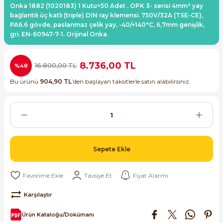
Onka 1882 (1020183) 1 Kutu=50 Adet . OPK 3- serisi 4mm² yay
ri ve Transmitterleri
dınlatma Ürünleri
ACS580
SIMATIC Endüstriyel Panel PC'ler
bağlantılı üç katlı (triple) DIN ray klemensi. 750V/32A (TSE-CE),
Sinamics S120 Modüler Sürücü Sistemi
PA6.6 gövde, paslanmaz çelik yay, -40/+140°C, 6,7mm genişlik,
gri. EN-60947-7-1. Orijinal Onka
ve Prizler
ACS880
SIMATIC ET200 Dağıtılmış Giriş-Çkış
Sinamics S210 Servo Sürücü Sistemi
 Seviye
y Klemensler
SIMATIC ET200SP Open Controller
8.736,00 TL
16.800,00 TL
%48
Sinamics V20 Hız Kontrol Cihazları
Bu ürünü
904,90 TL
’den başlayan taksitlerle satın alabilirsiniz.
ye
eri
SIMATIC ExProof Panel PC'ler ve Thin C
Sinamics V90 Servo Sürücü Sistemi
 (Power Supply)
SIMATIC HMI Operatör Paneller
SIMATIC S7-1200
Sepete Ekle
 Taşıma Sistemleri - Spiral , Boru ,
SIMATIC S7-1500
Tavsiye Et
Fiyat Alarmı
SIMATIC S7-300
ma Rölesi, Cihazları ve Anahtarları
Karşılaştır
SIMATIC S7-400
Ürün Kataloğu/Dokümanı
Kaynakları - UPS