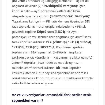
(bu ürün):
Standart üç katlı geçiş klemensi — üç kat da
bağımsız devredir.
(2) 1892 (köprülü versiyon):
İçten
köprülü gelir — aynı potansiyeli katlara dağıtmak
isteyenler için hazır çözüm.
(3) 1902 (topraklı versiyon):
Topraklama katı içerir — PE hattı klemens üzerinden DIN
raya topraklanır; motor gruplarında besleme + PE tek
gövdede toplanır.
Köprüleme (1882 için):
Aynı
potansiyeli komşu klemenslere dağıtmak için 4mm² serisi
tarak köprüler kullanılır:
1930 (2 kutup)
,
1931 (3)
,
1932 (4)
,
1933 (10)
,
1934 (20)
.
Dikkat:
(a)
Köprülenen grubun
toplam akımı 32A'i aşmamalı.
(b)
Köprü hangi kata
takılıyorsa o kat köprülenir — kat ayrımına dikkat edin.
(c)
2,5mm² köprüleri (1925-1929) bu modele uymaz —
mutlaka 4mm² serisini kullanın.
(d)
Uzun köprüler
kesilerek istenen kutup sayısına ayarlanabilir. Ariproses
olarak klemens + köprü + durdurucu + markalama komple
setini birlikte tedarik ediyoruz.
V2 ve V0 versiyonları arasındaki fark nedir? Renk
seçenekleri var mı?