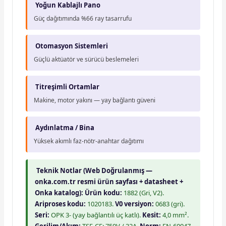
Yoğun Kablajlı Pano
Güç dağıtımında %66 ray tasarrufu
Otomasyon Sistemleri
Güçlü aktüatör ve sürücü beslemeleri
Titreşimli Ortamlar
Makine, motor yakını — yay bağlantı güveni
Aydınlatma / Bina
Yüksek akımlı faz-nötr-anahtar dağıtımı
Teknik Notlar (Web Doğrulanmış —
onka.com.tr resmi ürün sayfası + datasheet +
Onka katalog):
Ürün kodu:
1882 (Gri, V2).
Ariproses kodu:
1020183.
V0 versiyon:
0683 (gri).
Seri:
OPK 3- (yay bağlantılı üç katlı).
Kesit:
4,0 mm².