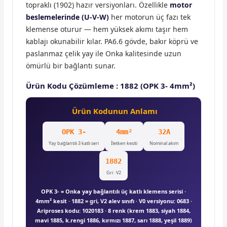
topraklı (1902) hazır versiyonları. Özellikle
motor
beslemelerinde (U-V-W)
her motorun üç fazı tek
klemense oturur — hem yüksek akımı taşır hem
kablajı okunabilir kılar. PA6.6 gövde, bakır köprü ve
paslanmaz çelik yay ile Onka kalitesinde uzun
ömürlü bir bağlantı sunar.
Ürün Kodu Çözümleme : 1882 (OPK 3- 4mm²)
Ürün Kodunun Anlamı
OPK 3-
4mm²
32A
Yay bağlantılı 3 katlı seri
İletken kesiti
Nominal akım
1882
Gri · V2
OPK 3- = Onka yay bağlantılı üç katlı klemens serisi ·
4mm² kesit · 1882 = gri, V2 alev sınıfı · V0 versiyonu: 0683 ·
Ariproses kodu: 1020183 · 8 renk (krem 1883, siyah 1884,
mavi 1885, k.rengi 1886, kırmızı 1887, sarı 1888, yeşil 1889)