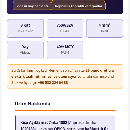
vidasız yay bağlantı
köprülü + topraklı versiyonlar
3 Kat
750V/32A
4 mm²
Tek Gövde
TSE-CE
Kesit
Yay
-40/+140°C
Vidasız
PA6.6
Bu Onka 4mm² üç katlı klemens son 24 saatte
26 pano üreticisi,
elektrik taahhüt firması ve otomasyoncu
tarafından incelendi :
Stok ve fiyat için
+90 532 224 04 33
Ürün Hakkında
Kısa Açıklama:
Onka
1882
(Ariproses kodu:
1020183
), Onka'nın
OPK 3- serisi yay bağlantılı üç