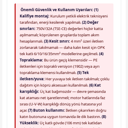
Önemli Güvenlik ve Kullanım Uyarıları:
(1)
Kalifiye montaj:
Kurulum yetkili elektrik teknisyeni
tarafından, enerji kesilerek yapılmalı.
(2) Değer
sınırları:
750V/32A (TSE-CE) değerleri hiçbir katta
aşılmamalı; köprülenen gruplarda toplam akım
hesaplanmalı.
(3) Kesit sınırı:
4 mm² üzeri iletken
zorlanarak takılmamalı — daha kalın kesit için OPK
tek katlı 6/10/16/35mm² modellerine geçilmeli.
(4)
Topraklama:
Bu ürün geçiş klemensidir — PE
iletkenleri için topraklı versiyon (1902) veya ayrı
topraklama klemensi kullanılmalı.
(5) Tek
iletken/yuva:
Her yuvaya tek iletken takılmalı; çoklu
dağıtım için köprü aksesuarı kullanılmalı.
(6) Kat
karışıklığı:
Üç kat bağımsızdır — devre şemasında
kat ataması net işaretlenmeli; motor hatlarında faz
sırası (U-V-W) karışıklığı dönüş yönü hatasına yol
açar.
(7) Buton kullanımı:
İletken çıkarırken doğru
katın butonuna uygun tornavida ile dik bastırın.
(8)
Yükseklik:
Üç katlı gövde (106 mm) tek katlıdan