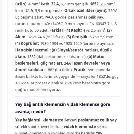
ürün):
4 mm² kesit,
32 A
, 6,7 mm genişlik.
1852:
2,5 mm²
kesit,
24 A
, 5,9 mm genişlik.
Ortak özellikler (aynı):
750V,
üç bağımsız kat, PA6.6 gövde, paslanmaz çelik yay,
turuncu buton, -40/+140°C, 9 mm soyma, EN-60947-7-1, 8
renk, kutu 50 adet.
Farklar:
(1) Kesit:
4 vs 2,5 mm².
(2)
Akım:
32 vs 24 A (%33 fazla).
(3) Genişlik:
6,7 vs 5,9 mm.
(4) Köprüler:
1930-1934 vs 1925-1929 (birbirine uymaz).
Hangisini seçmeli:
(a) Sinyal/sensör hatları, düşük
akım:
1852 (daha ekonomik, daha ince).
(b) Motor
beslemeleri, güç hatları, 24A'i aşan devreler veya
4mm² kablolar:
1882 (bu ürün).
Pratik:
Aynı panoda
ikisini birlikte kullanmak yaygındır — sinyaller 1852'de, güç
1882'de. Ariproses olarak yük ve kesit hesabınıza göre
doğru modeli öneriyoruz.
Yay bağlantılı klemensin vidalı klemense göre
avantajı nedir?
Yay bağlantılı klemenste
iletkeni
paslanmaz çelik yay
sürekli sabit kuvvetle sıkar;
vidalı klemenste
sıkma
kuvveti operatörün uyguladığı torka bağlıdır.
Yay