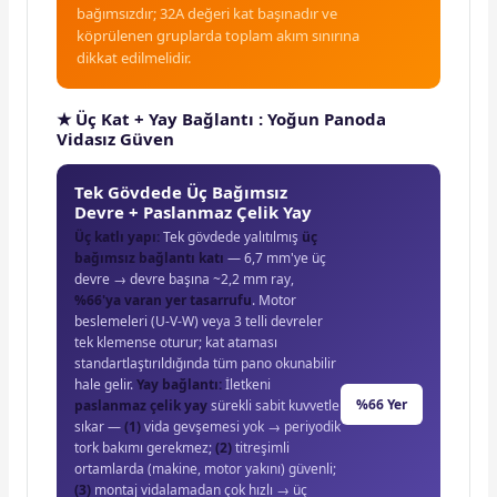
bağımsızdır; 32A değeri kat başınadır ve
köprülenen gruplarda toplam akım sınırına
dikkat edilmelidir.
★ Üç Kat + Yay Bağlantı : Yoğun Panoda
Vidasız Güven
Tek Gövdede Üç Bağımsız
Devre + Paslanmaz Çelik Yay
Üç katlı yapı:
Tek gövdede yalıtılmış
üç
bağımsız bağlantı katı
— 6,7 mm'ye üç
devre → devre başına ~2,2 mm ray,
%66'ya varan yer tasarrufu
. Motor
beslemeleri (U-V-W) veya 3 telli devreler
tek klemense oturur; kat ataması
standartlaştırıldığında tüm pano okunabilir
hale gelir.
Yay bağlantı:
İletkeni
%66 Yer
paslanmaz çelik yay
sürekli sabit kuvvetle
sıkar —
(1)
vida gevşemesi yok → periyodik
tork bakımı gerekmez;
(2)
titreşimli
ortamlarda (makine, motor yakını) güvenli;
(3)
montaj vidalamadan çok hızlı → üç