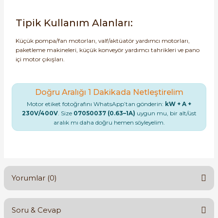
Tipik Kullanım Alanları:
Küçük pompa/fan motorları, valf/aktüatör yardımcı motorları,
paketleme makineleri, küçük konveyör yardımcı tahrikleri ve pano
içi motor çıkışları.
Doğru Aralığı 1 Dakikada Netleştirelim
Motor etiket fotoğrafını WhatsApp’tan gönderin:
kW + A +
230V/400V
. Size
07050037 (0.63–1A)
uygun mu, bir alt/üst
aralık mı daha doğru hemen söyleyelim.
Yorumlar (0)
Soru & Cevap