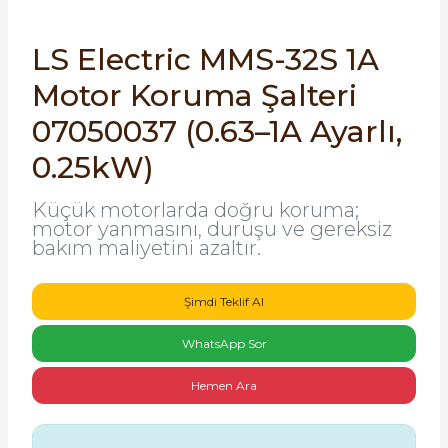
SIMATIC SAFETY
Kaynakları - UPS
LS Electric MMS-32S 1A
SIMATIC TIA PORTAL HMI Yazılımları
Motor Koruma Şalteri
re Kesiciler
SIMATIC Yazılım Paketleri
07050037 (0.63–1A Ayarlı,
0.25kW)
SIMOTION Hareket Kontrol Üniteleri
alterleri
Küçük motorlarda doğru koruma;
SIRIUS SAFETY
motor yanmasını, duruşu ve gereksiz
bakım maliyetini azaltır.
er Şalterleri
WinCC Unified Runtime Yazılımları
Şimdi Teklif Al
ler
WhatsApp Sor
Hemen Ara
ı
umuşak Yol Vericiler