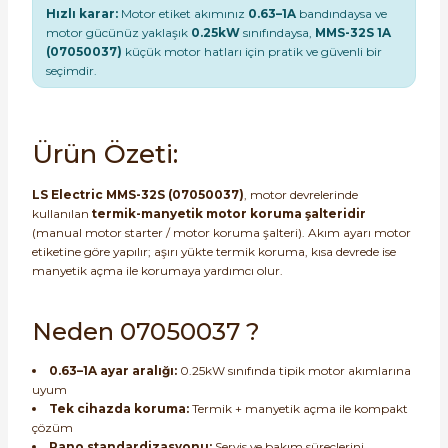
Hızlı karar:
Motor etiket akımınız
0.63–1A
bandındaysa ve
motor gücünüz yaklaşık
0.25kW
sınıfındaysa,
MMS-32S 1A
(07050037)
küçük motor hatları için pratik ve güvenli bir
seçimdir.
e Pako Şalterler
Ürün Özeti:
LS Electric MMS-32S (07050037)
, motor devrelerinde
kullanılan
termik-manyetik motor koruma şalteridir
(manual motor starter / motor koruma şalteri). Akım ayarı motor
etiketine göre yapılır; aşırı yükte termik koruma, kısa devrede ise
manyetik açma ile korumaya yardımcı olur.
Neden 07050037 ?
0.63–1A ayar aralığı:
0.25kW sınıfında tipik motor akımlarına
uyum
Tek cihazda koruma:
Termik + manyetik açma ile kompakt
çözüm
Pano standardizasyonu:
Servis ve bakım süreçlerini