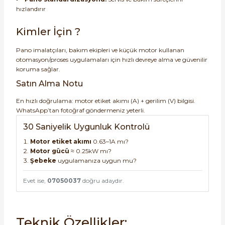
hızlandırır
Kimler İçin ?
Pano imalatçıları, bakım ekipleri ve küçük motor kullanan
otomasyon/proses uygulamaları için hızlı devreye alma ve güvenilir
koruma sağlar.
Satın Alma Notu
En hızlı doğrulama: motor etiket akımı (A) + gerilim (V) bilgisi.
WhatsApp’tan fotoğraf göndermeniz yeterli.
30 Saniyelik Uygunluk Kontrolü
Motor etiket akımı
0.63–1A mı?
Motor gücü
≈ 0.25kW mı?
Şebeke
uygulamanıza uygun mu?
Evet ise,
07050037
doğru adaydır.
Teknik Özellikler: