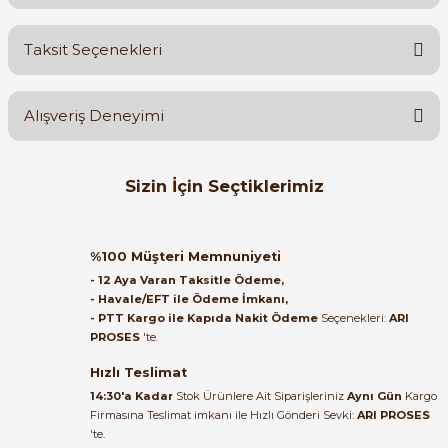
Bu ürüne ilk yorumu siz yapın!
Taksit Seçenekleri
Yorum Yaz
Ürün hakkında henüz soru sorulmamış.
Alışveriş Deneyimi
Soru Sor
Orijinal kutusuyla ertesi gün
Sizin İçin Seçtiklerimiz
ulaştı elimize. Teşekkürler.
B... A... | 27/06/2026
LS ELECTRIC
LS ELECTRIC MMS-32S-13 Motor Koruma Şalteri 5.5 kW 13A 070500
%100 Müşteri Memnuniyeti
Satıcı ilgili ve çok yardım severdi
- 12 Aya Varan Taksitle Ödeme,
bundan mehmet bey ilgi ve
- Havale/EFT ile Ödeme İmkanı,
alakası için teşekkür ederim
- PTT Kargo ile Kapıda Nakit Ödeme
Seçenekleri:
ARI
3.724,75 TL
PROSES
'te.
1.406,09 TL
muhammed demirci |
22/06/2026
Hızlı Teslimat
LS ELECTRIC
%62
14:30'a Kadar
Stok Ürünlere Ait Siparişleriniz
Aynı Gün
Kargo
LS Electric MMS‑32S 2,5A (07050039) Motor Koruma Şalteri
Firmasına Teslimat imkanı ile Hızlı Gönderi Sevki:
ARI PROSES
Ürün elime eksiksiz ve hasarsız
'te.
ulaştı. Paketleme özenliydi,