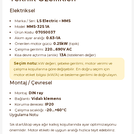
Elektriksel
Marka / Seri:
LS Electric – MMS
Model:
MMS-32S 1A
Ürün Kodu:
07050037
Akım ayar aralığı:
0.63–1A
Önerilen motor gücü:
0.25kW
(tipik)
Çalışma gerilimi:
220…690V AC
Kısa devre açtırma (anlık):
13A
(listelenen değer)
Seçim notu:
kW değeri; şebeke gerilimi, motor verimi ve
çalışma koşullarına göre değişebilir. En doğru seçim için
motor etiket bilgisi (kW/A) ve besleme gerilimi ile doğrulayın.
Montaj / Çevresel
Montaj:
DIN ray
Bağlantı:
Vidalı klemens
Koruma derecesi:
IP20
Çalışma sıcaklığı:
-20…+60°C
Uygulama Notu
Sık start/stop veya ağır kalkış koşullarında ayar optimizasyonu
önemlidir. Motor etiketi ile uygun aralığı hızlıca teyit edebiliriz.