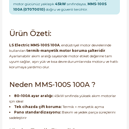
motor gücünüz yaklaşık
45kW
sınıfındaysa,
MMS-100S
100A (07070010)
doğru ve güvenli tercihtir.
Ürün Özeti:
e Pako Şalterler
LS Electric MMS-100S 100A
, endüstriyel motor devrelerinde
kullanılan
termik-manyetik motor koruma şalteridir
.
Ayarlanabilir akım aralığı sayesinde motor etiket değerine tam
uyum sağlar, aşırı yük ve kısa devre durumlarında motoru ve hattı
korumaya yardımcı olur.
Neden MMS-100S 100A ?
80–100A ayar aralığı:
45kW sınıfında yüksek akım motorlar
için ideal
Tek cihazda çift koruma:
Termik + manyetik açma
Pano standardizasyonu:
Bakım ve yedek parça süreçlerini
sadeleştirir