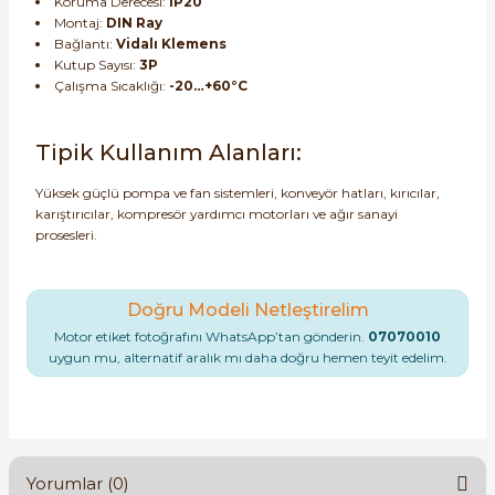
Koruma Derecesi:
IP20
Montaj:
DIN Ray
Bağlantı:
Vidalı Klemens
Kutup Sayısı:
3P
Çalışma Sıcaklığı:
-20…+60°C
Tipik Kullanım Alanları:
Yüksek güçlü pompa ve fan sistemleri, konveyör hatları, kırıcılar,
karıştırıcılar, kompresör yardımcı motorları ve ağır sanayi
prosesleri.
Doğru Modeli Netleştirelim
Motor etiket fotoğrafını WhatsApp’tan gönderin.
07070010
uygun mu, alternatif aralık mı daha doğru hemen teyit edelim.
Yorumlar (0)