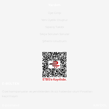
Yardım
Hızlı bir şekilde elimize ulaştı
Üye Girişi
güzel paketlenmişti
Yeni Üyelik Oluştur
B... K... | 16/05/2026
Sipariş Takibi
Sıkça Sorulan Sorular
Ürün iki gün içinde elime
ulaştı.Ürünün paketlenmesi
Şifremi Unuttum
gayet başarılı hasarsız bir şekilde
teslim aldım. Bu konudaki
hassasiyetleri ve Ürünün kalitesi
için teşekkür ederim
C... K... | 16/05/2026
Deneyimini Paylaş
Diğer yorumları göster
E-BÜLTEN
Özel kampanyalar ve yeniliklerden ilk siz haberdar olun! Fırsatları
kaçırmayın.
KAYDOL