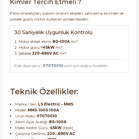
Kimler Tercih Etmeli ?
Pano imalatçıları, bakım-onarım ekipleri, satınalma birimleri ve
yüksek güçlü motor kullanan proses tesisleri.
30 Saniyelik Uygunluk Kontrolü
Motor etiket akımı
80–100A
mı?
Motor gücü
≈45kW
mı?
Şebeke
220–690V AC
mi?
Evet diyorsanız,
07070010
sizin için doğru modeldir.
Teknik Özellikler:
Marka / Seri:
LS Electric – MMS
Model:
MMS-100S 100A
Ürün Kodu:
07070010
Akım Ayar Aralığı:
80–100A
Maks. Motor Gücü:
45kW
(tipik)
Çalışma Gerilimi:
220…690V AC