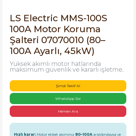
SIMATIC SAFETY
Kaynakları - UPS
LS Electric MMS-100S
SIMATIC TIA PORTAL HMI Yazılımları
100A Motor Koruma
re Kesiciler
SIMATIC Yazılım Paketleri
Şalteri 07070010 (80–
100A Ayarlı, 45kW)
SIMOTION Hareket Kontrol Üniteleri
alterleri
Yüksek akımlı motor hatlarında
SIRIUS SAFETY
maksimum güvenlik ve kararlı işletme.
er Şalterleri
WinCC Unified Runtime Yazılımları
Şimdi Teklif Al
WhatsApp Sor
ler
Hemen Ara
ı
umuşak Yol Vericiler
Hızlı karar:
Motor etiket akımınız
80–100A
aralığındaysa ve