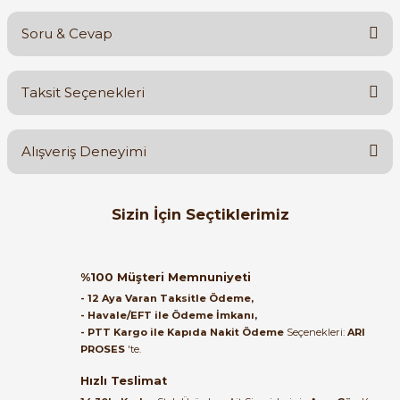
Soru & Cevap
Bu ürüne ilk yorumu siz yapın!
Taksit Seçenekleri
Yorum Yaz
Ürün hakkında henüz soru sorulmamış.
Alışveriş Deneyimi
Soru Sor
Orijinal kutusuyla ertesi gün
Sizin İçin Seçtiklerimiz
ulaştı elimize. Teşekkürler.
B... A... | 27/06/2026
ABB
%60
ABB PSR12-600-70 1SFA896106R7000
%100 Müşteri Memnuniyeti
Satıcı ilgili ve çok yardım severdi
- 12 Aya Varan Taksitle Ödeme,
bundan mehmet bey ilgi ve
- Havale/EFT ile Ödeme İmkanı,
alakası için teşekkür ederim
- PTT Kargo ile Kapıda Nakit Ödeme
Seçenekleri:
ARI
16.354,88 TL
PROSES
'te.
6.622,09 TL
muhammed demirci |
22/06/2026
Hızlı Teslimat
ABB
%60