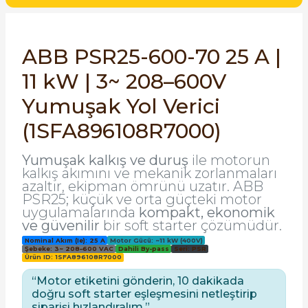
SIMATIC SAFETY
Kaynakları - UPS
SIMATIC TIA PORTAL HMI Yazılımları
ABB PSR25-600-70 25 A |
re Kesiciler
11 kW | 3~ 208–600V
SIMATIC Yazılım Paketleri
Yumuşak Yol Verici
SIMOTION Hareket Kontrol Üniteleri
(1SFA896108R7000)
alterleri
SIRIUS SAFETY
Yumuşak kalkış ve duruş
ile motorun
er Şalterleri
kalkış akımını ve mekanik zorlanmaları
WinCC Unified Runtime Yazılımları
azaltır, ekipman ömrünü uzatır. ABB
PSR25; küçük ve orta güçteki motor
uygulamalarında
kompakt, ekonomik
ve güvenilir
bir soft starter çözümüdür.
ler
Nominal Akım (Ie): 25 A
Motor Gücü: ~11 kW (400V)
Şebeke: 3~ 208–600 VAC
Dahili By-pass
Seri: PSR
Ürün ID: 1SFA896108R7000
ı
“Motor etiketini gönderin, 10 dakikada
doğru soft starter eşleşmesini netleştirip
umuşak Yol Vericiler
siparişi hızlandıralım.”