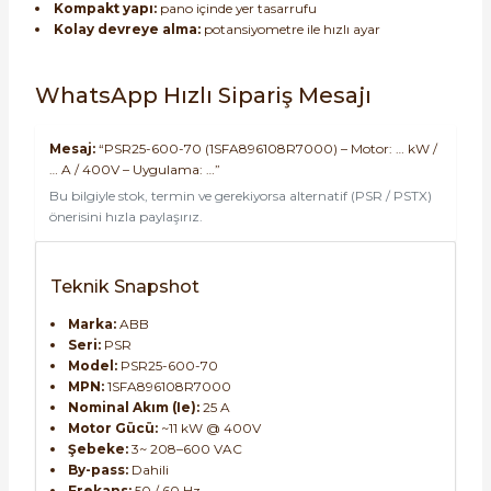
Kompakt yapı:
pano içinde yer tasarrufu
Kolay devreye alma:
potansiyometre ile hızlı ayar
WhatsApp Hızlı Sipariş Mesajı
Mesaj:
“PSR25-600-70 (1SFA896108R7000) – Motor: … kW /
… A / 400V – Uygulama: …”
Bu bilgiyle stok, termin ve gerekiyorsa alternatif (PSR / PSTX)
önerisini hızla paylaşırız.
Teknik Snapshot
Marka:
ABB
Seri:
PSR
Model:
PSR25-600-70
MPN:
1SFA896108R7000
Nominal Akım (Ie):
25 A
Motor Gücü:
~11 kW @ 400V
Şebeke:
3~ 208–600 VAC
By-pass:
Dahili
Frekans:
50 / 60 Hz