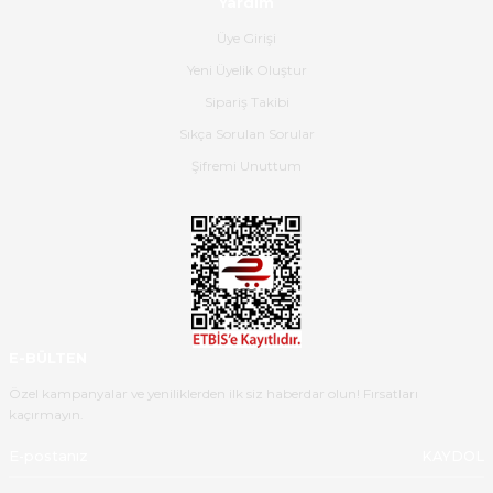
Yardım
Hızlı bir şekilde elimize ulaştı
Üye Girişi
güzel paketlenmişti
Yeni Üyelik Oluştur
B... K... | 16/05/2026
Sipariş Takibi
Sıkça Sorulan Sorular
Ürün iki gün içinde elime
ulaştı.Ürünün paketlenmesi
Şifremi Unuttum
gayet başarılı hasarsız bir şekilde
teslim aldım. Bu konudaki
hassasiyetleri ve Ürünün kalitesi
için teşekkür ederim
C... K... | 16/05/2026
Deneyimini Paylaş
Diğer yorumları göster
E-BÜLTEN
Özel kampanyalar ve yeniliklerden ilk siz haberdar olun! Fırsatları
kaçırmayın.
KAYDOL