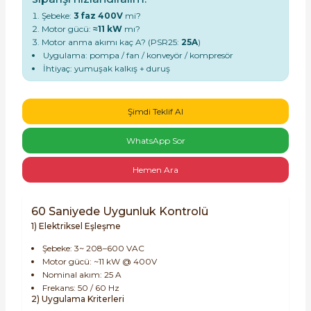
Şebeke:
3 faz 400V
mi?
Motor gücü:
≈11 kW
mı?
Motor anma akımı kaç A? (PSR25:
25A
)
Uygulama: pompa / fan / konveyör / kompresör
İhtiyaç: yumuşak kalkış + duruş
e Pako Şalterler
Şimdi Teklif Al
WhatsApp Sor
Hemen Ara
60 Saniyede Uygunluk Kontrolü
1) Elektriksel Eşleşme
Şebeke: 3~ 208–600 VAC
Motor gücü: ~11 kW @ 400V
Nominal akım: 25 A
Frekans: 50 / 60 Hz
2) Uygulama Kriterleri