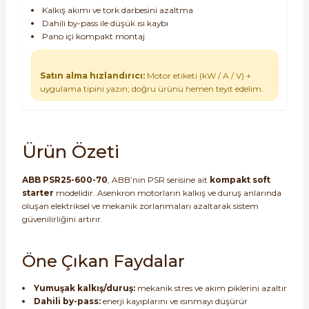
Kalkış akımı ve tork darbesini azaltma
Dahili by-pass ile düşük ısı kaybı
Pano içi kompakt montaj
Satın alma hızlandırıcı:
Motor etiketi (kW / A / V) +
uygulama tipini yazın; doğru ürünü hemen teyit edelim.
Ürün Özeti
ABB PSR25-600-70
, ABB’nin PSR serisine ait
kompakt soft
starter
modelidir. Asenkron motorların kalkış ve duruş anlarında
oluşan elektriksel ve mekanik zorlanmaları azaltarak sistem
güvenilirliğini artırır.
Öne Çıkan Faydalar
Yumuşak kalkış/duruş:
mekanik stres ve akım piklerini azaltır
Dahili by-pass:
enerji kayıplarını ve ısınmayı düşürür