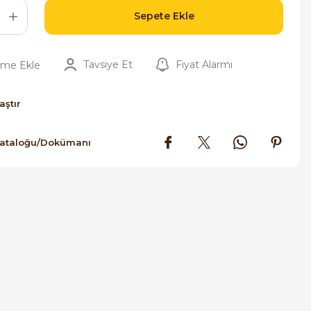
Sepete Ekle
Tavsiye Et
Fiyat Alarmı
aştır
Kataloğu/Dokümanı