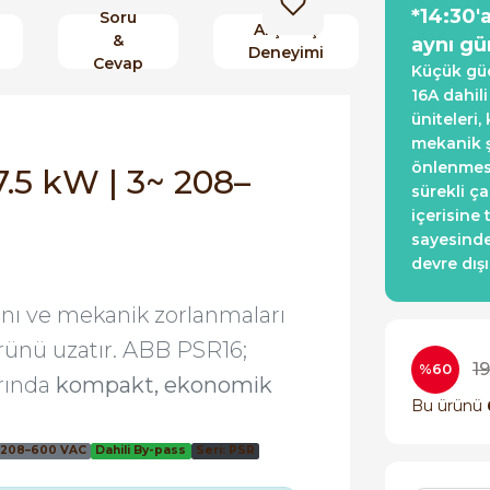
*14:30'
Soru
Alışveriş
&
aynı gü
Deneyimi
Cevap
Küçük güç
16A dahil
üniteleri
mekanik ş
önlenmesi
.5 kW | 3~ 208–
sürekli ç
içerisine
sayesinde
devre dışı
mını ve mekanik zorlanmaları
rünü uzatır. ABB PSR16;
19
%60
rında
kompakt, ekonomik
Bu ürünü
 208–600 VAC
Dahili By-pass
Seri: PSR