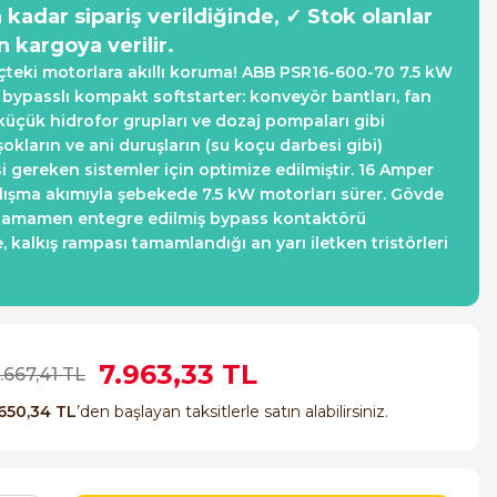
a kadar sipariş verildiğinde, ✓ Stok olanlar
n kargoya verilir.
teki motorlara akıllı koruma! ABB PSR16-600-70 7.5 kW
i bypasslı kompakt softstarter: konveyör bantları, fan
, küçük hidrofor grupları ve dozaj pompaları gibi
okların ve ani duruşların (su koçu darbesi gibi)
 gereken sistemler için optimize edilmiştir. 16 Amper
alışma akımıyla şebekede 7.5 kW motorları sürer. Gövde
 tamamen entegre edilmiş bypass kontaktörü
, kalkış rampası tamamlandığı an yarı iletken tristörleri
7.963,33 TL
.667,41 TL
650,34 TL
’den başlayan taksitlerle satın alabilirsiniz.