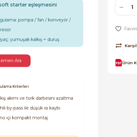
soft starter eşleşmesini
gulama: pompa / fan / konveyör /
resör
tiyaç: yumuşak kalkış + duruş
Karşıl
emen Ara
Ürün 
ulama Kriterleri
lkış akımı ve tork darbesini azaltma
ili by-pass ile düşük ısı kaybı
no içi kompakt montaj