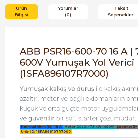
Ürün
Yorumlar
Taksit
Bilgisi
(0)
Seçenekleri
ABB PSR16-600-70 16 A | 7
600V Yumuşak Yol Verici
(1SFA896107R7000)
Yumuşak kalkış ve duruş
ile kalkış akı
azaltır, motor ve bağlı ekipmanların öm
küçük ve orta güçte motor uygulamala
ve güvenilir
bir soft starter çözümüdür.
Nominal Akım (Ie): 16 A
Motor Gücü: ~7.5 kW (400V)
Şebeke: 3~
Ürün ID: 1SFA896107R7000