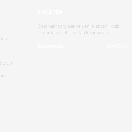
E-BÜLTEN
Özel kampanyalar ve yeniliklerden ilk siz
haberdar olun! Fırsatları kaçırmayın.
uştur
KAYDOL
Sorular
tum