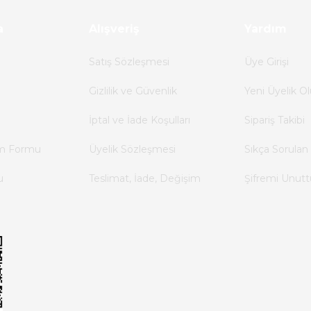
a
Alışveriş
Yardım
Satış Sözleşmesi
Üye Girişi
Gizlilik ve Güvenlik
Yeni Üyelik Ol
İptal ve İade Koşulları
Sipariş Takibi
im Formu
Üyelik Sözleşmesi
Sıkça Sorulan 
u
Teslimat, İade, Değişim
Şifremi Unut