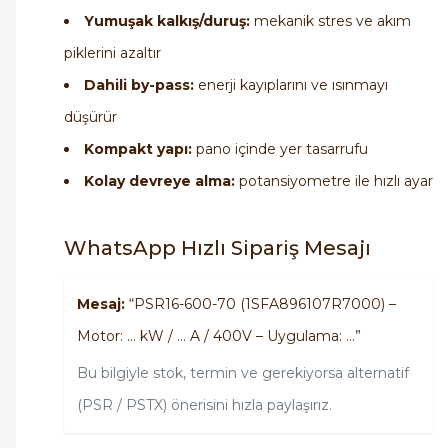
Yumuşak kalkış/duruş:
mekanik stres ve akım
piklerini azaltır
Dahili by-pass:
enerji kayıplarını ve ısınmayı
düşürür
Kompakt yapı:
pano içinde yer tasarrufu
Kolay devreye alma:
potansiyometre ile hızlı ayar
WhatsApp Hızlı Sipariş Mesajı
Mesaj:
“PSR16-600-70 (1SFA896107R7000) –
Motor: … kW / … A / 400V – Uygulama: …”
Bu bilgiyle stok, termin ve gerekiyorsa alternatif
(PSR / PSTX) önerisini hızla paylaşırız.