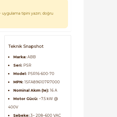
+ uygulama tipini yazın; doğru
Teknik Snapshot
Marka:
ABB
Seri:
PSR
Model:
PSR16-600-70
MPN:
1SFA896107R7000
Nominal Akım (Ie):
16 A
Motor Gücü:
~7.5 kW @
400V
Şebeke:
3~ 208–600 VAC