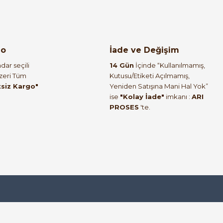
go
İade ve Değişim
dar seçili
14 Gün
İçinde “Kullanılmamış,
Üzeri Tüm
Kutusu/Etiketi Açılmamış,
tsiz Kargo"
Yeniden Satışına Mani Hal Yok”
ise
"Kolay İade"
imkanı :
ARI
PROSES
'te.