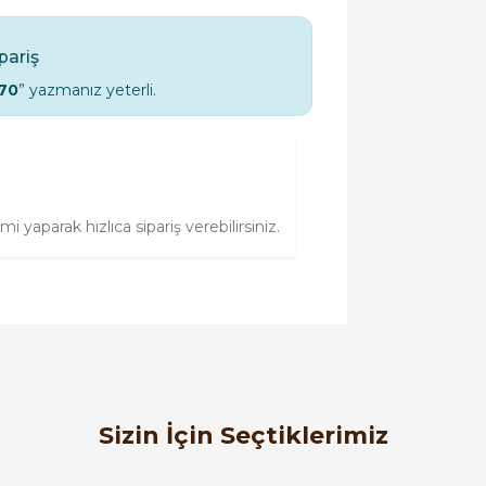
ipariş
70
” yazmanız yeterli.
 yaparak hızlıca sipariş verebilirsiniz.
orulmamış.
 yapın!
Sizin İçin Seçtiklerimiz