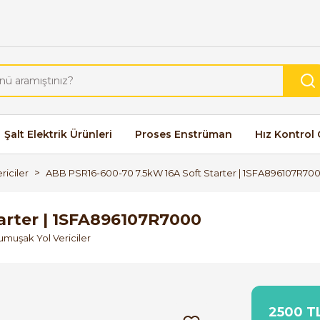
Şalt Elektrik Ürünleri
Proses Enstrüman
Hız Kontrol 
riciler
ABB PSR16-600-70 7.5kW 16A Soft Starter | 1SFA896107R70
arter | 1SFA896107R7000
Yumuşak Yol Vericiler
2500 TL