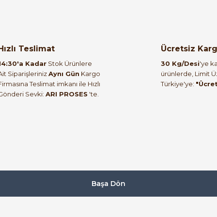
ABB
%59
%60
A896105R7000
ABB PSR12-600-70 1SFA896106R7000
Hızlı Teslimat
Ücretsiz Kar
16.373,00 TL
14:30'a Kadar
Stok Ürünlere
30 Kg/Desi
'ye ka
6.629,43 TL
Ait Siparişleriniz
Aynı Gün
Kargo
ürünlerde, Limit 
Firmasına Teslimat imkanı ile Hızlı
Türkiye'ye:
"Ücre
Gönderi Sevki:
ARI PROSES
'te.
%60
R7000
Başa Dön