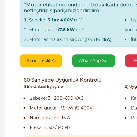
“Motor etiketini gönderin, 10 dakikada doğru 
netleştirip siparişi hızlandıralım.”
Şebeke:
3 faz 400V
mi?
Uy
Motor gücü:
≈7.5 kW
mı?
komp
Motor anma akımı kaç A? (PSR16:
16A
)
İh
Şimdi Teklif Al
WhatsApp Sor
H
60 Saniyede Uygunluk Kontrolü
1) Elektriksel Eşleşme
2) Uyg
Şebeke: 3~ 208–600 VAC
Ka
Motor gücü: ~7.5 kW @ 400V
Dah
Nominal akım: 16 A
Pa
Frekans: 50 / 60 Hz