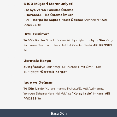
ABB PSR25-600-70 11kW 25A Soft Starter | 1SFA896108R7000
%100 Müşteri Memnuniyeti
Satıcı ilgili ve çok yardım severdi
- 12 Aya Varan Taksitle Ödeme,
bundan mehmet bey ilgi ve
- Havale/EFT ile Ödeme İmkanı,
alakası için teşekkür ederim
- PTT Kargo ile Kapıda Nakit Ödeme
Seçenekleri:
ARI
20.294,60 TL
PROSES
'te.
8.217,28 TL
muhammed demirci |
22/06/2026
Hızlı Teslimat
ABB
14:30'a Kadar
Stok Ürünlere Ait Siparişleriniz
Aynı Gün
Kargo
ABB PSR30-600-70 15 kW 30A Soft Starter | 1SFA896109R7000 Kom
Firmasına Teslimat imkanı ile Hızlı Gönderi Sevki:
ARI PROSES
Ürün elime eksiksiz ve hasarsız
'te.
ulaştı. Paketleme özenliydi,
alışveriş sürecinden memnun
Ücretsiz Kargo
24.704,74 TL
kaldım.
10.002,95 TL
30 Kg/Desi
'ye kadar seçili ürünlerde, Limit Üzeri Tüm
Kemal Toktaş | 20/06/2026
Türkiye'ye:
"Ücretsiz Kargo"
ABB
%58
İade ve Değişim
ABB PSR37-600-70 18.5 kW 37 A Soft Starter | 1SFA896110R7000
Alışveriş süreci de hızlı ve
14 Gün
İçinde “Kullanılmamış, Kutusu/Etiketi Açılmamış,
problemsiz geçti.
Yeniden Satışına Mani Hal Yok” ise
"Kolay İade"
imkanı :
ARI
PROSES
'te.
Kemal Toktaş | 20/06/2026
35.063,31 TL
14.638,93 TL
Havale ile odeme yaptim ve
Başa Dön