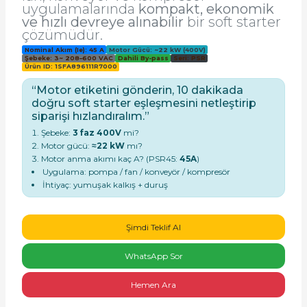
uygulamalarında
kompakt, ekonomik
ve hızlı devreye alınabilir
bir soft starter
çözümüdür.
Nominal Akım (Ie): 45 A
Motor Gücü: ~22 kW (400V)
Şebeke: 3~ 208–600 VAC
Dahili By-pass
Seri: PSR
Ürün ID: 1SFA896111R7000
“Motor etiketini gönderin, 10 dakikada
e Pako Şalterler
doğru soft starter eşleşmesini netleştirip
siparişi hızlandıralım.”
Şebeke:
3 faz 400V
mi?
Motor gücü:
≈22 kW
mı?
Motor anma akımı kaç A? (PSR45:
45A
)
Uygulama: pompa / fan / konveyör / kompresör
İhtiyaç: yumuşak kalkış + duruş
Şimdi Teklif Al
WhatsApp Sor
Hemen Ara