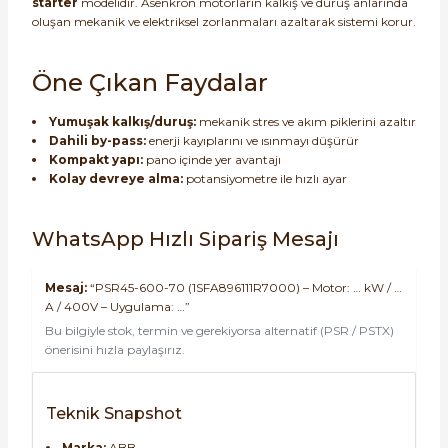
starter
modelidir. Asenkron motorların kalkış ve duruş anlarında
oluşan mekanik ve elektriksel zorlanmaları azaltarak sistemi korur.
Öne Çıkan Faydalar
Yumuşak kalkış/duruş:
mekanik stres ve akım piklerini azaltır
Dahili by-pass:
enerji kayıplarını ve ısınmayı düşürür
Kompakt yapı:
pano içinde yer avantajı
Kolay devreye alma:
potansiyometre ile hızlı ayar
WhatsApp Hızlı Sipariş Mesajı
Mesaj:
“PSR45-600-70 (1SFA896111R7000) – Motor: … kW / …
A / 400V – Uygulama: …”
Bu bilgiyle stok, termin ve gerekiyorsa alternatif (PSR / PSTX)
önerisini hızla paylaşırız.
Teknik Snapshot
Marka:
ABB