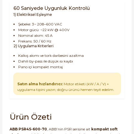
60 Saniyede Uygunluk Kontrolü
1) Elektriksel Eşleşme
Şebeke: 3~ 208–600 VAC
Motor gücü: ~22 kW @ 400V
Nominal akım: 45 A
Frekans: 50 / 60 Hz
2) Uygulama Kriterleri
Kalkış akımı ve tork darbesini azaltma
Dahili by-pass ile düşük ısı kaybı
Pano içi kompakt montaj
Satın alma hızlandırıcı:
Motor etiketi (kW / A / V) +
uygulama tipini yazın; doğru ürünü hemen teyit edelim.
Ürün Özeti
ABB PSR45-600-70
, ABB’nin PSR serisine ait
kompakt soft