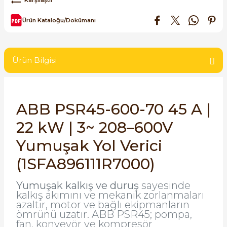
SIMATIC SAFETY
Ürün Kataloğu/Dokümanı
Kaynakları - UPS
SIMATIC TIA PORTAL HMI Yazılımları
re Kesiciler
SIMATIC Yazılım Paketleri
Ürün Bilgisi
SIMOTION Hareket Kontrol Üniteleri
alterleri
ABB PSR45-600-70 45 A |
SIRIUS SAFETY
22 kW | 3~ 208–600V
er Şalterleri
WinCC Unified Runtime Yazılımları
Yumuşak Yol Verici
(1SFA896111R7000)
ler
Yumuşak kalkış ve duruş
sayesinde
kalkış akımını ve mekanik zorlanmaları
ı
azaltır, motor ve bağlı ekipmanların
ömrünü uzatır. ABB PSR45; pompa,
fan, konveyör ve kompresör
umuşak Yol Vericiler