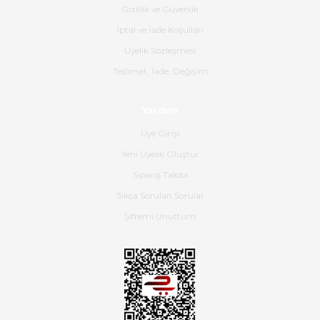
Gizlilik ve Güvenlik
Gerçekten harika ve etkileyici
İptal ve İade Koşulları
olmuş, tam istediğim gibi. Ayrıca
satış personeline de güzel ve
Üyelik Sözleşmesi
nazik ilgisi için teşekkür ederim.
Teslimat, İade, Değişim
Dima Kulalac | 18/05/2026
Yardım
Hızlı bir şekilde elimize ulaştı
Üye Girişi
güzel paketlenmişti
Yeni Üyelik Oluştur
B... K... | 16/05/2026
Sipariş Takibi
Sıkça Sorulan Sorular
Ürün iki gün içinde elime
ulaştı.Ürünün paketlenmesi
Şifremi Unuttum
gayet başarılı hasarsız bir şekilde
teslim aldım. Bu konudaki
hassasiyetleri ve Ürünün kalitesi
için teşekkür ederim
C... K... | 16/05/2026