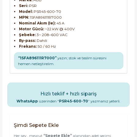
Seri:
PSR
Model:
PSR45-600-70
MPN:
1SFA896111R7000
Nominal Akım (Ie):
45 A
Motor Gücü:
~22 kW @ 400V
Şebeke:
3~ 208–600 VAC
By-pass:
Dahili
Frekans:
50 / 60 Hz
“1SFA896111R7000”
yazın; stok ve teslim süresini
hemen netleştirelim.
Hızlı teklif + hızlı sipariş
WhatsApp
üzerinden “
PSR45-600-70
” yazmanız yeterli.
Şimdi Sepete Ekle
Her şey , mevcut
“Sepete Ekle”
alanından adet seçimi