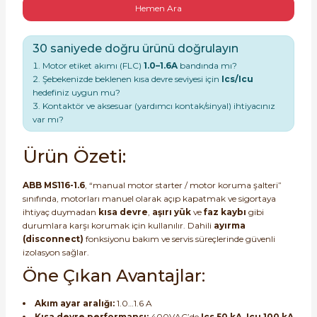
Hemen Ara
30 saniyede doğru ürünü doğrulayın
Motor etiket akımı (FLC)
1.0–1.6A
bandında mı?
Şebekenizde beklenen kısa devre seviyesi için
Ics/Icu
hedefiniz uygun mu?
e Pako Şalterler
Kontaktör ve aksesuar (yardımcı kontak/sinyal) ihtiyacınız
var mı?
Ürün Özeti:
ABB MS116-1.6
, “manual motor starter / motor koruma şalteri”
sınıfında, motorları manuel olarak açıp kapatmak ve sigortaya
ihtiyaç duymadan
kısa devre
,
aşırı yük
ve
faz kaybı
gibi
durumlara karşı korumak için kullanılır. Dahili
ayırma
(disconnect)
fonksiyonu bakım ve servis süreçlerinde güvenli
izolasyon sağlar.
Öne Çıkan Avantajlar:
Akım ayar aralığı:
1.0…1.6 A
Kısa devre performansı:
400VAC’de
Ics 50 kA
,
Icu 100 kA