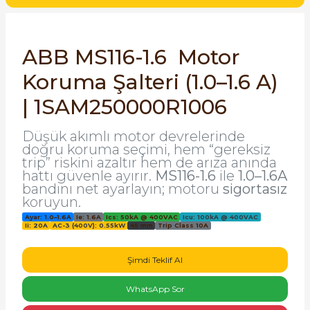
SIMATIC SAFETY
Kaynakları - UPS
SIMATIC TIA PORTAL HMI Yazılımları
ABB MS116-1.6 Motor
re Kesiciler
Koruma Şalteri (1.0–1.6 A)
SIMATIC Yazılım Paketleri
| 1SAM250000R1006
SIMOTION Hareket Kontrol Üniteleri
Düşük akımlı motor devrelerinde
alterleri
doğru koruma seçimi, hem “gereksiz
SIRIUS SAFETY
trip” riskini azaltır hem de arıza anında
er Şalterleri
hattı güvenle ayırır.
MS116-1.6
ile
1.0–1.6A
WinCC Unified Runtime Yazılımları
bandını net ayarlayın; motoru
sigortasız
koruyun.
Ayar: 1.0–1.6A
Ie: 1.6A
Ics: 50kA @ 400VAC
Icu: 100kA @ 400VAC
Ii: 20A
AC-3 (400V): 0.55kW
45 mm
Trip Class 10A
ler
Şimdi Teklif Al
ı
WhatsApp Sor
umuşak Yol Vericiler