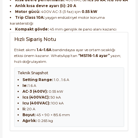
Anlık kısa devre ayarı (Ii):
20 A
Motor gücü:
400V AC-3 (3 faz) için
0.55 kW
Trip Class 10A:
yaygın endüstriyel motor koruma
karakteristiği
Kompakt gövde:
45 mm genişlik ile pano alanı kazancı
Hızlı Sipariş Notu
Etiket akımı
1.4–1.6A
bandındaysa ayar ve ortam sıcaklığı
etkisi önem kazanır. WhatsApp’tan
“MS116-1.6 ayar”
yazın;
hızlı doğrulayalım.
Teknik Snapshot
Setting Range:
1.0…1.6 A
Ie:
1.6 A
AC-3 (400V):
0.55 kW
Ics (400VAC):
50 kA
Icu (400VAC):
100 kA
Ii:
20 A
Boyut:
45 × 90 × 85.6 mm
Ağırlık:
0.265 kg