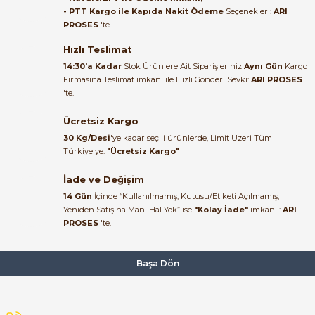
alakası için teşekkür ederim
- PTT Kargo ile Kapıda Nakit Ödeme
Seçenekleri:
ARI
535,49 TL
PROSES
'te.
183,41 TL
muhammed demirci |
22/06/2026
Hızlı Teslimat
ABB
Yeni
%65
14:30'a Kadar
Stok Ürünlere Ait Siparişleriniz
Aynı Gün
Kargo
ABB MS116-6.3 | 1SAM250000R1009 | Manuel Motor Starter
Firmasına Teslimat imkanı ile Hızlı Gönderi Sevki:
ARI PROSES
Ürün elime eksiksiz ve hasarsız
'te.
ulaştı. Paketleme özenliydi,
alışveriş sürecinden memnun
Ücretsiz Kargo
4.123,67 TL
kaldım.
1.432,98 TL
30 Kg/Desi
'ye kadar seçili ürünlerde, Limit Üzeri Tüm
Kemal Toktaş | 20/06/2026
Türkiye'ye:
"Ücretsiz Kargo"
ABB
Yeni
%6
İade ve Değişim
ABB MS116-10 MKŞ 50kA Akım Ayar Aralığı:6,3-10A 1SAM250000R101
Alışveriş süreci de hızlı ve
14 Gün
İçinde “Kullanılmamış, Kutusu/Etiketi Açılmamış,
problemsiz geçti.
Yeniden Satışına Mani Hal Yok” ise
"Kolay İade"
imkanı :
ARI
PROSES
'te.
Kemal Toktaş | 20/06/2026
4.429,67 TL
1.384,27 TL
Havale ile odeme yaptim ve
Başa Dön
ABB
Yeni
tedirgindim ama saticinin
sonrasindaki iletisim ve
ABB MS116-12 (1SAM250000R1012) – 8–12A Motor Koruma Şalteri | 50
bilgilendirmesinden cok