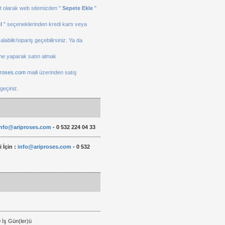
Soru Sor
B...
ekt olarak web sitemizden "
Sepete Ekle
"
A...
l
" seçeneklerinden kredi kartı veya
Üzerinden
|
alabilir/sipariş geçebilirsiniz. Ya da
normalde
27/06/2026
me yaparak satın almak
açık ve
proses.com
maili üzerinden satış
normalde
Satıcı
 geçiniz.
kapalı
ilgili
yardımcı
ve
kontaklarinin
info@ariproses.com
- 0 532 224 04 33
çok
olması
 İçin :
info@ariproses.com
- 0 532
yardım
bizim
severdi
çok
bundan
işimize
mehmet
yarayan
bey
bir
0 İş Gün(ler)ü