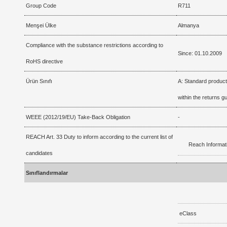
Group Code
R711
Menşei Ülke
Almanya
Compliance with the substance restrictions according to
Since: 01.10.2009
RoHS directive
Ürün Sınıfı
A: Standard product
within the returns gu
WEEE (2012/19/EU) Take-Back Obligation
-
REACH Art. 33 Duty to inform according to the current list of
Reach Informat
candidates
Sınıflandırmalar
eClass