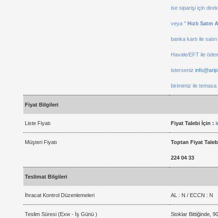
ise siparişi için dir
veya "
Hızlı Satın A
banka kartı ile satın 
Havale/EFT ile öde
isterseniz
info@ari
birimimiz ile temasa
Fiyat Bilgileri
Liste Fiyatı
Fiyat Talebi İçin :
Müşteri Fiyatı
Toptan Fiyat Talebi
224 04 33
Teslimat Bilgileri
İhracat Kontrol Düzenlemeleri
AL : N / ECCN : N
Teslim Süresi (Exw - İş Günü )
Stoklar Bittiğinde, 9