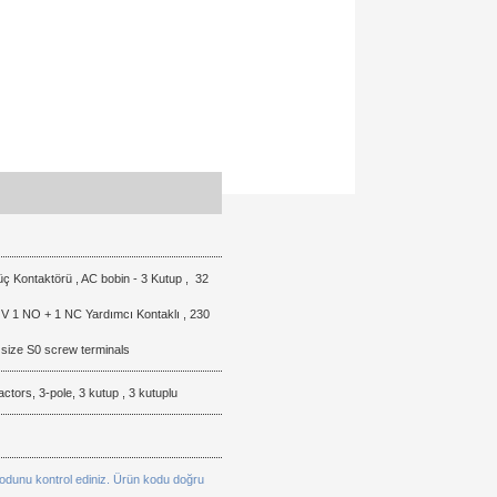
Orijinal
ç Kontaktörü , AC bobin - 3 Kutup , 32
kutusuyla
Ürün
 V 1 NO + 1 NC Yardımcı Kontaklı , 230
ertesi
hakkında
SIEMENS
 size S0 screw terminals
gün
henüz
Kalitesi
ulaştı
soru
ve
tors, 3-pole, 3 kutup , 3 kutuplu
elimize.
sorulmamış.
Sorunsuz
Teşekkürler.
Teslimat
kodunu kontrol ediniz. Ürün kodu doğru