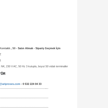
ontaklı , S0
- Satın Almak - Sipariş Geçmek İçin
Z
1
NK, 230 V AC, 50 Hz 3 kutuplu, boyut S0 vidalı terminaller
TÖR
o@ariproses.com
- 0 532 224 04 33