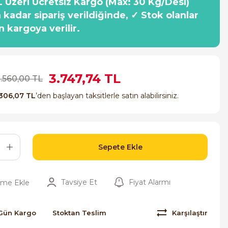
 Üzeri Ücretsiz Kargo (Max: 30 Kg/Desi)
a kadar sipariş verildiğinde, ✓ Stok olanlar
n kargoya verilir.
3.747,74 TL
0.560,00 TL
306,07 TL
’den başlayan taksitlerle satın alabilirsiniz.
Sepete Ekle
Tavsiye Et
Fiyat Alarmı
Gün Kargo
Stoktan Teslim
Karşılaştır