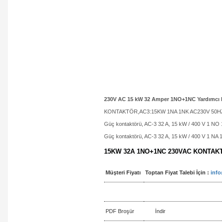
230V AC 15 kW 32 Amper 1NO+1NC Yardımcı K
KONTAKTÖR,AC3:15KW 1NA 1NK AC230V 50H
Güç kontaktörü, AC-3 32 A, 15 kW / 400 V 1 NO 
Güç kontaktörü, AC-3 32 A, 15 kW / 400 V 1 NA 1 
15KW 32A 1NO+1NC 230VAC KONTAK
Müşteri Fiyatı
Toptan Fiyat Talebi İçin :
inf
PDF Broşür
İndir