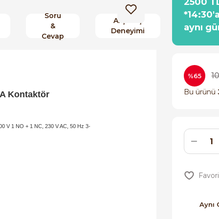
2500 TL
*14:30'
Soru
Alışveriş
&
aynı gü
Deneyimi
Cevap
1
%65
Bu ürünü
A Kontaktör
00 V 1 NO + 1 NC, 230 V AC, 50 Hz 3-
Aynı 