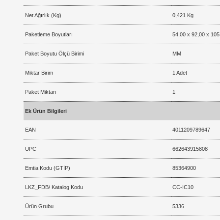
Net Ağırlık (Kg)
0,421 Kg
Paketleme Boyutları
54,00 x 92,00 x 105
Paket Boyutu Ölçü Birimi
MM
Miktar Birim
1 Adet
Paket Miktarı
1
Ek Ürün Bilgileri
EAN
4011209789647
UPC
662643915808
Emtia Kodu (GTİP)
85364900
LKZ_FDB/ Katalog Kodu
CC-IC10
Ürün Grubu
5336