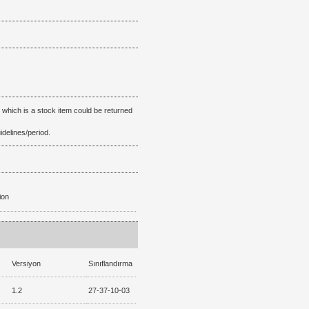
eksiksiz
ve
Yorum Yaz
hasarsız
ulaştı.
Paketleme
özenliydi,
 which is a stock item could be returned
alışveriş
idelines/period.
sürecinden
memnun
ion
kaldım.
Kemal
Toktaş
Versiyon
Sınıflandırma
|
1.2
27-37-10-03
20/06/2026