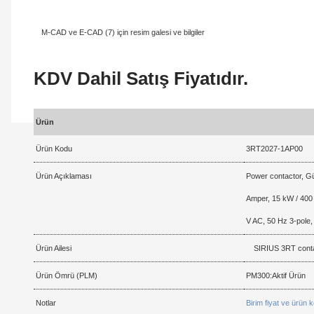
M-CAD ve E-CAD (7) için resim galesi ve bilgiler
KDV Dahil Satış Fiyatıdır.
Ürün
Ürün Kodu
3RT2027-1AP00
Ürün Açıklaması
Power contactor, Gü
Amper, 15 kW / 400
V AC, 50 Hz 3-pole,
Ürün Ailesi
SIRIUS 3RT contac
Ürün Ömrü (PLM)
PM300:Aktif Ürün
Notlar
Birim fiyat ve ürün 