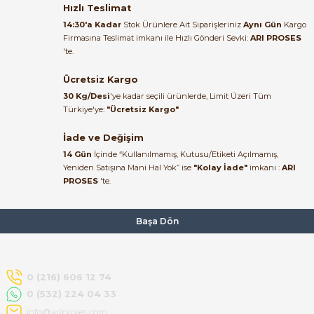
22/06/2026
Hızlı Teslimat
ABB
%66
14:30'a Kadar
Stok Ürünlere Ait Siparişleriniz
Aynı Gün
Kargo
ABB CR-M3SS 3 A/K Minyatür Röle İçin Soket 1SVR405651R2000
Firmasına Teslimat imkanı ile Hızlı Gönderi Sevki:
ARI PROSES
Ürün elime eksiksiz ve hasarsız
'te.
ulaştı. Paketleme özenliydi,
alışveriş sürecinden memnun
Ücretsiz Kargo
484,05 TL
kaldım.
167,00 TL
30 Kg/Desi
'ye kadar seçili ürünlerde, Limit Üzeri Tüm
Kemal Toktaş | 20/06/2026
Türkiye'ye:
"Ücretsiz Kargo"
ABB
%65
İade ve Değişim
ABB CR-M4SS Minyatür Röle İçin Soket 4 A/K 1SVR405651R3000
Alışveriş süreci de hızlı ve
14 Gün
İçinde “Kullanılmamış, Kutusu/Etiketi Açılmamış,
problemsiz geçti.
Yeniden Satışına Mani Hal Yok” ise
"Kolay İade"
imkanı :
ARI
PROSES
'te.
Kemal Toktaş | 20/06/2026
484,05 TL
171,79 TL
Havale ile odeme yaptim ve
Başa Dön
WAGO
tedirgindim ama saticinin
sonrasindaki iletisim ve
Wago 788-312 Röle Modülü 24V DC 2 Açık/Kapalı (2PDT) 8A Röle ve
bilgilendirmesinden cok
memnun kaldim. Kesinlikle
0 (216) 606 12 74
tavsiye ederim.
0 (532) 224 04 33
468,22 TL
mehidin tahsin | 20/06/2026
info@ariproses.com