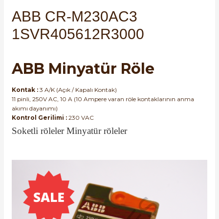
SIMATIC SAFETY
ABB CR-M230AC3
Kaynakları - UPS
1SVR405612R3000
SIMATIC TIA PORTAL HMI Yazılımları
re Kesiciler
SIMATIC Yazılım Paketleri
ABB Minyatür Röle
SIMOTION Hareket Kontrol Üniteleri
Kontak :
3 A/K (Açık / Kapalı Kontak)
alterleri
11 pinli, 250V AC, 10 A (10 Ampere varan röle kontaklarının anma
SIRIUS SAFETY
akımı dayanımı)
Kontrol Gerilimi :
230 VAC
er Şalterleri
WinCC Unified Runtime Yazılımları
Soketli röleler Minyatür röleler
ler
ı
umuşak Yol Vericiler