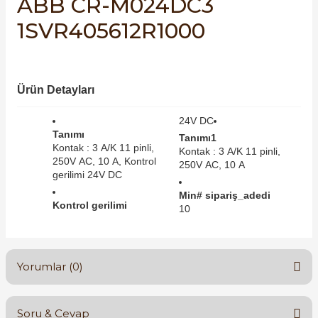
ABB CR-M024DC3
SIMATIC SAFETY
re Kesiciler
1SVR405612R1000
SIMATIC TIA PORTAL HMI Yazılımları
SIMATIC Yazılım Paketleri
Ürün Detayları
alterleri
SIMOTION Hareket Kontrol Üniteleri
24V DC
er Şalterleri
Tanımı
Tanımı1
Kontak : 3 A/K 11 pinli,
SIRIUS SAFETY
Kontak : 3 A/K 11 pinli,
250V AC, 10 A, Kontrol
250V AC, 10 A
gerilimi 24V DC
WinCC Unified Runtime Yazılımları
Min# sipariş_adedi
ler
Kontrol gerilimi
10
ı
Yorumlar (0)
umuşak Yol Vericiler
Soru & Cevap