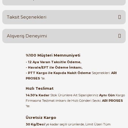
Bu ürüne ilk yorumu siz yapın!
Taksit Seçenekleri
e Pako Şalterler
Yorum Yaz
Ürün hakkında henüz soru sorulmamış.
Alışveriş Deneyimi
Soru Sor
Orijinal kutusuyla ertesi gün
%100 Müşteri Memnuniyeti
ulaştı elimize. Teşekkürler.
- 12 Aya Varan Taksitle Ödeme,
- Havale/EFT ile Ödeme İmkanı,
B... A... | 27/06/2026
- PTT Kargo ile Kapıda Nakit Ödeme
Seçenekleri:
ARI
PROSES
'te.
Satıcı ilgili ve çok yardım severdi
bundan mehmet bey ilgi ve
Hızlı Teslimat
alakası için teşekkür ederim
14:30'a Kadar
Stok Ürünlere Ait Siparişleriniz
Aynı Gün
Kargo
Firmasına Teslimat imkanı ile Hızlı Gönderi Sevki:
ARI PROSES
muhammed demirci |
'te.
22/06/2026
Ücretsiz Kargo
Ürün elime eksiksiz ve hasarsız
30 Kg/Desi
'ye kadar seçili ürünlerde, Limit Üzeri Tüm