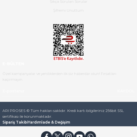
Sıkça Sorulan Sorular
B... K... | 16/05/2026
Şifremi Unuttum
Ürün iki gün içinde elime
ulaştı.Ürünün paketlenmesi
gayet başarılı hasarsız bir şekilde
teslim aldım. Bu konudaki
hassasiyetleri ve Ürünün kalitesi
için teşekkür ederim
E-BÜLTEN
C... K... | 16/05/2026
Özel kampanyalar ve yeniliklerden ilk siz haberdar olun! Fırsatları
kaçırmayın.
Deneyimini Paylaş
Diğer yorumları göster
KAYDOL
ARI PROSES © Tüm hakları saklıdır. Kredi kartı bilgileriniz 256bit SSL
sertifikası ile korunmaktadır.
Sipariş Takibi
Yardım
İade & Değişim