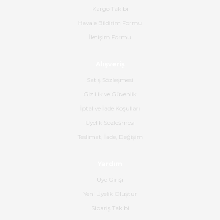
bana ulaşımına kadar ilgi ve
Kargo Takibi
alakaları üst düzeydi itina ile
tavsiye ederim
Havale Bildirim Formu
İletişim Formu
Ahmet Çağın | 20/06/2026
Alışveriş
Ürün sorunsuz ulaştı havalı
poşetlerle gönderim yapıyorlar.
Satış Sözleşmesi
Ürünün kodu XDR-240e-24 yeni
ürün geliyor.
Gizlilik ve Güvenlik
İptal ve İade Koşulları
B... K... | 16/06/2026
Üyelik Sözleşmesi
Gerçekten harika ve etkileyici
Teslimat, İade, Değişim
olmuş, tam istediğim gibi. Ayrıca
satış personeline de güzel ve
Yardım
nazik ilgisi için teşekkür ederim.
Üye Girişi
Dima Kulalac | 18/05/2026
Yeni Üyelik Oluştur
Hızlı bir şekilde elimize ulaştı
Sipariş Takibi
güzel paketlenmişti