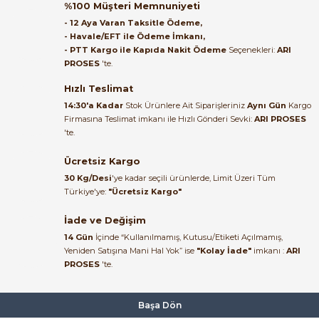
ulaştı. Paketleme özenliydi,
%100 Müşteri Memnuniyeti
alışveriş sürecinden memnun
- 12 Aya Varan Taksitle Ödeme,
kaldım.
- Havale/EFT ile Ödeme İmkanı,
- PTT Kargo ile Kapıda Nakit Ödeme
Seçenekleri:
ARI
Kemal Toktaş | 20/06/2026
PROSES
'te.
Hızlı Teslimat
Alışveriş süreci de hızlı ve
14:30'a Kadar
Stok Ürünlere Ait Siparişleriniz
Aynı Gün
Kargo
problemsiz geçti.
Firmasına Teslimat imkanı ile Hızlı Gönderi Sevki:
ARI PROSES
'te.
Kemal Toktaş | 20/06/2026
Ücretsiz Kargo
Havale ile odeme yaptim ve
30 Kg/Desi
'ye kadar seçili ürünlerde, Limit Üzeri Tüm
tedirgindim ama saticinin
Türkiye'ye:
"Ücretsiz Kargo"
sonrasindaki iletisim ve
bilgilendirmesinden cok
İade ve Değişim
memnun kaldim. Kesinlikle
14 Gün
İçinde “Kullanılmamış, Kutusu/Etiketi Açılmamış,
tavsiye ederim.
Yeniden Satışına Mani Hal Yok” ise
"Kolay İade"
imkanı :
ARI
mehidin tahsin | 20/06/2026
PROSES
'te.
Paketleme çok profesyonelce
Başa Dön
yapılmıştı ürün siparişinden