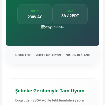
INPUT
LOAD
8A / 2PDT
230V AC
e Pako Şalterler
DURUM LED'İ
YÜKSEK İZOLASYON
PUCH-IN BAĞLANTI
Şebeke Gerilimiyle Tam Uyum
Doğrudan 230V AC ile tetiklenebilen yapısı