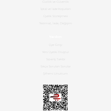
Gizlilik ve Güvenlik
B... K... | 16/05/2026
İptal ve İade Koşulları
Üyelik Sözleşmesi
Ürün iki gün içinde elime
Teslimat, İade, Değişim
ulaştı.Ürünün paketlenmesi
gayet başarılı hasarsız bir şekilde
teslim aldım. Bu konudaki
Yardım
hassasiyetleri ve Ürünün kalitesi
için teşekkür ederim
Üye Girişi
Yeni Üyelik Oluştur
C... K... | 16/05/2026
Sipariş Takibi
Sıkça Sorulan Sorular
Deneyimini Paylaş
Diğer yorumları göster
Şifremi Unuttum