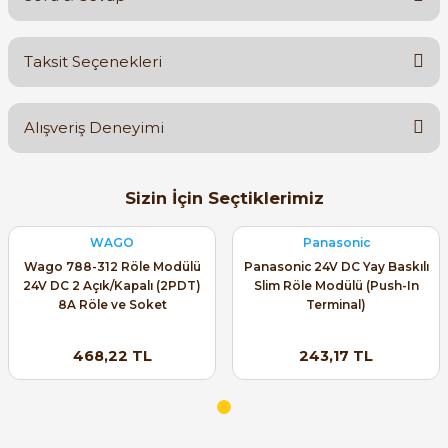
Bu ürüne ilk yorumu siz yapın!
Taksit Seçenekleri
Yorum Yaz
Ürün hakkında henüz soru sorulmamış.
Alışveriş Deneyimi
Soru Sor
Orijinal kutusuyla ertesi gün
Sizin İçin Seçtiklerimiz
ulaştı elimize. Teşekkürler.
B... A... | 27/06/2026
WAGO
Panasonic
Wago 788-312 Röle Modülü
Panasonic 24V DC Yay Baskılı
24V DC 2 Açık/Kapalı (2PDT)
Slim Röle Modülü (Push-In
Satıcı ilgili ve çok yardım severdi
8A Röle ve Soket
Terminal)
bundan mehmet bey ilgi ve
alakası için teşekkür ederim
468,22 TL
243,17 TL
muhammed demirci |
22/06/2026
Ürün elime eksiksiz ve hasarsız